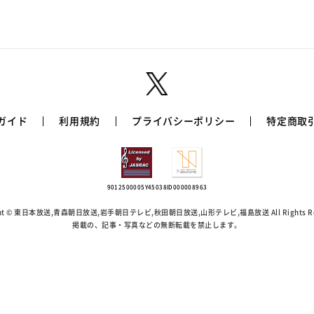
ガイド
利用規約
プライバシーポリシー
特定商取
9012500005Y45038
ID000008963
ight © 東日本放送,青森朝日放送,岩手朝日テレビ,秋田朝日放送,
山形テレビ,福島放送 All Rights Re
掲載の、記事・写真などの無断転載を禁止します。