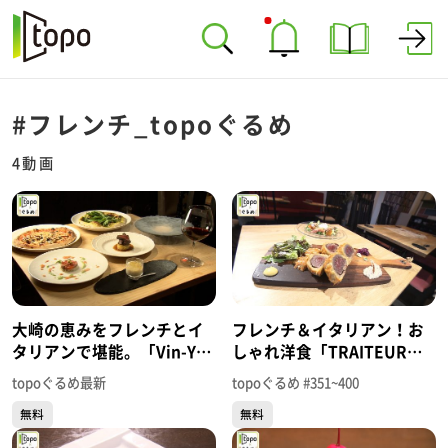
#フレンチ_topoぐるめ
4動画
大崎の恵みをフレンチとイ
フレンチ＆イタリアン！お
タリアンで堪能。「Vin-Ya
しゃれ洋食「TRAITEUR
Jete Ashigaru」（大崎市古
MAISON H」（太白区あす
topoぐるめ最新
topoぐるめ #351~400
川七日町）#475【topoぐる
と長町）＃377【topoぐる
無料
無料
め】
め】