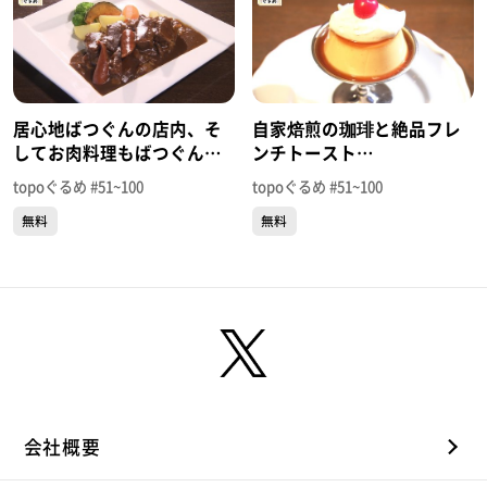
居心地ばつぐんの店内、そ
自家焙煎の珈琲と絶品フレ
してお肉料理もばつぐん！
ンチトースト
「MEINA」（若林区清水小
「PUBLIC.COFFEE」（太白
topoぐるめ #51~100
topoぐるめ #51~100
路）＃100【topoぐるめ】
区長町）＃58【topoぐる
無料
無料
め】
会社概要