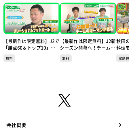
【最新作は限定無料】J2で
【最新作は限定無料】J2新
秋田
「勝点60＆トップ10」目
シーズン開幕へ！チーム得
料理を
指す！ 元高校教師の倉石
票数1位の澤上選手とフェ
編①
無料
無料
定額
圭二新監督が掲げる「リレ
アプレー賞受賞の音泉選手
〇〇
ーショナルフットボール」
が語る ヴァンラーレ八戸
とは？ J2ヴァンラーレ八
トーク完全版
戸トーク完全版
会社概要