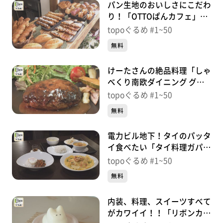
パン生地のおいしさにこだわ
り！「OTTOぱんカフェ」
（青葉区柏木）＃16【topo
topoぐるめ #1~50
ぐるめ】
無料
けーたさんの絶品料理「しゃ
べくり南欧ダイニング グリ
ルけーた」（青葉区国分町）
topoぐるめ #1~50
＃15【topoぐるめ】
無料
電力ビル地下！タイのパッタ
イ食べたい「タイ料理ガパ
オ」（青葉区一番町）＃
topoぐるめ #1~50
14【topoぐるめ】
無料
内装、料理、スイーツすべて
がカワイイ！！「リボンカフ