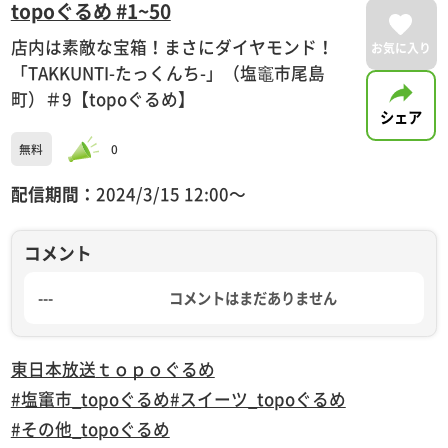
topoぐるめ #1~50
店内は素敵な宝箱！まさにダイヤモンド！
お気に入り
「TAKKUNTI-たっくんち-」（塩竈市尾島
町）＃9【topoぐるめ】
シェア
無料
0
配信期間：
2024/3/15 12:00〜
コメント
---
コメントはまだありません
東日本放送
ｔｏｐｏぐるめ
#塩竃市_topoぐるめ
#スイーツ_topoぐるめ
#その他_topoぐるめ