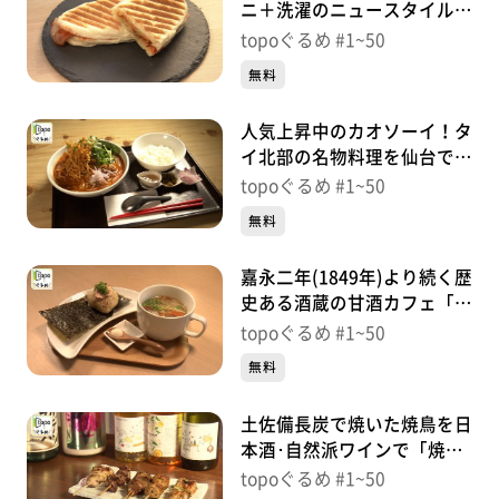
ニ＋洗濯のニュースタイル！
「PaniCraft」（若林区荒
topoぐるめ #1~50
町）＃24【topoぐるめ】
無料
人気上昇中のカオソーイ！タ
イ北部の名物料理を仙台で
「カオソイ食堂」（若林区荒
topoぐるめ #1~50
町）＃23【topoぐるめ】
無料
嘉永二年(1849年)より続く歴
史ある酒蔵の甘酒カフェ「森
民茶房」（若林区荒町）＃
topoぐるめ #1~50
21【topoぐるめ】
無料
土佐備長炭で焼いた焼鳥を日
本酒･自然派ワインで「焼鳥
まるみ」（青葉区国分町）＃
topoぐるめ #1~50