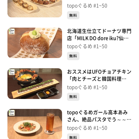
鮮焼きはまや」（若林区若
topoぐるめ #1~50
※紹介した商品は取り扱いが終了している場合がありま
林）＃49【topoぐるめ】
無料
す。
番組HP（https://www.khb-tv.co.jp/topogurume/）
北海道生仕立てドーナツ専門
店「MILK DO dore iku?仙台
長町店」（太白区あすと長
topoぐるめ #1~50
町）＃48【topoぐるめ】
無料
おススメはUFOチョアチキン
「肉とチーズと韓国料理
OKAGEYA」（青葉区中央）
topoぐるめ #1~50
＃47【topoぐるめ】
無料
topoぐるめガール高本あみ
さん、絶品パスタでう～～ん
「Cafe GRACE」（太白区長
topoぐるめ #1~50
町）＃46【topoぐるめ】
無料