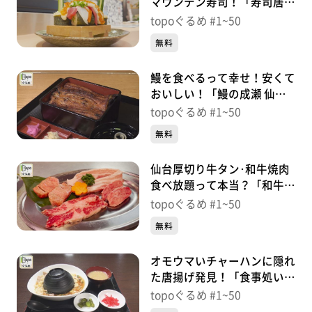
マウンテン寿司！「寿司居酒
屋センダイ」（宮城野区榴
topoぐるめ #1~50
岡）＃5【topoぐるめ】
無料
鰻を食べるって幸せ！安くて
おいしい！「鰻の成瀬 仙台
一番町店」（青葉区一番町）
topoぐるめ #1~50
＃4【topoぐるめ】
無料
仙台厚切り牛タン･和牛焼肉
食べ放題って本当？「和牛焼
肉ジョ〜カー。」（青葉区中
topoぐるめ #1~50
央）＃3【topoぐるめ】
無料
オモウマいチャーハンに隠れ
た唐揚げ発見！「食事処いな
穂」（大和町吉田まほろば）
topoぐるめ #1~50
＃2【topoぐるめ】