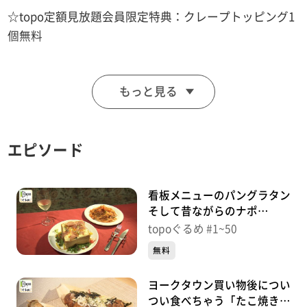
☆topo定額見放題会員限定特典：クレープトッピング1
個無料
■TAKKUNTI-たっくんち-
もっと見る
【住所】塩竈市尾島町4−25 第2グリーンビル 1階
【電話番号】070-2029-0801
【営業時間】8:00～18:00
エピソード
【定休日】月曜日
♪ＤＩＡＭＯＮＤＳ プリンセスプリンセス
看板メニューのパングラタン
そして昔ながらのナポ
「WEST POINT」（青葉区中
※特典をご利用の際は、topoにログインをしてトップ
topoぐるめ #1~50
央）＃50【topoぐるめ】
画面をご注文の前にお店の方にお見せください。
無料
（トップ画面上部、ユーザ名と一緒に表示されている
ヨークタウン買い物後につい
「定額見放題会員」を提示）
つい食べちゃう「たこ焼き海
※紹介した店舗情報は変更している場合があります。