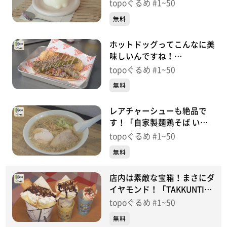
ェ」（若林区新寺）＃
topoぐるめ #1~50
13【topoぐるめ】
無料
ホットドッグってこんなに美
味しいんですね！
「SURPASS」（青葉区片
topoぐるめ #1~50
平）＃12【topoぐるめ】
無料
レアチャーシューも絶品で
す！「自家製麺鶏そば いち
むら」（塩竈市藤倉）＃
topoぐるめ #1~50
10【topoぐるめ】
無料
店内は素敵な宝箱！まさにダ
イヤモンド！「TAKKUNTI-
たっくんち-」（塩竈市尾島
topoぐるめ #1~50
町）＃9【topoぐるめ】
無料