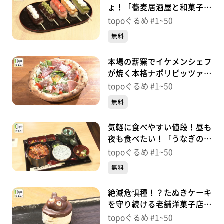
ょ！「蕎麦居酒屋と和菓子の
店 京乃北」（太白区富沢
topoぐるめ #1~50
西）＃42【topoぐるめ】
無料
本場の薪窯でイケメンシェフ
が焼く本格ナポリピッツァ
「amo la Pizza」（太白区鹿
topoぐるめ #1~50
野）＃41【topoぐるめ】
無料
気軽に食べやすい値段！昼も
夜も食べたい！「うなぎのひ
ととき」（泉区七北田大沢
topoぐるめ #1~50
柏）＃39【topoぐるめ】
無料
絶滅危惧種！？たぬきケーキ
を守り続ける老舗洋菓子店
「大黒屋」（若林区連坊）＃
topoぐるめ #1~50