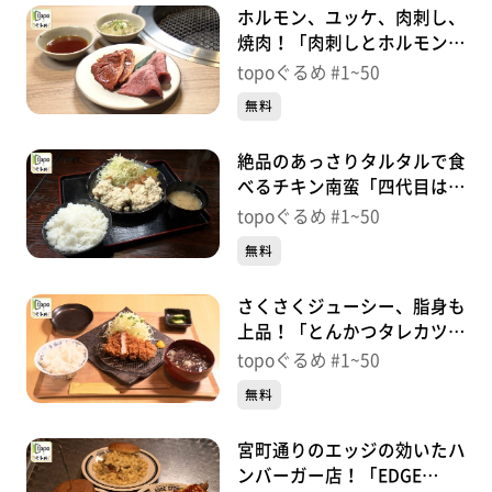
ホルモン、ユッケ、肉刺し、
焼肉！「肉刺しとホルモン
トラコ」（青葉区一番町）＃
topoぐるめ #1~50
34【topoぐるめ】
無料
絶品のあっさりタルタルで食
べるチキン南蛮「四代目はし
もとや」（青葉区二日町）＃
topoぐるめ #1~50
33【topoぐるめ】
無料
さくさくジューシー、脂身も
上品！「とんかつタレカツ大
福」（富谷市富谷大清水下）
topoぐるめ #1~50
＃32【topoぐるめ】
無料
宮町通りのエッジの効いたハ
ンバーガー店！「EDGE