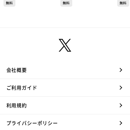
無料
無料
無料
区本町）#504【topoぐる
葉区国分町）#503【topo
二日町
め】
ぐるめ】
め】
会社概要
ご利用ガイド
利用規約
プライバシーポリシー