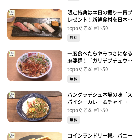
限定特典は本日の握り一貫プ
レゼント！新鮮食材を日本酒
と「鮨 喜福」（青葉区立
topoぐるめ #1~50
町）＃27【topoぐるめ】
無料
一度食べたらやみつきになる
麻婆麺！「ガリデブチュウ」
（若林区河原町）＃
topoぐるめ #1~50
26【topoぐるめ】
無料
バングラデシュ本場の味「ス
パイシーカレー＆チャイ
Halal Hub」（青葉区柏木）
topoぐるめ #1~50
＃25【topoぐるめ】
無料
コインランドリー横。パニー