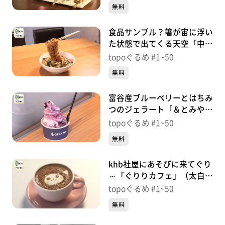
20【topoぐるめ】
無料
食品サンプル？箸が宙に浮い
た状態で出てくる天空「中華
屋丹心」（富谷市富谷新町）
topoぐるめ #1~50
＃19【topoぐるめ】
無料
富谷産ブルーベリーとはちみ
つのジェラート「＆とみやジ
ェラート」（富谷市富谷新
topoぐるめ #1~50
町）＃18【topoぐるめ】
無料
khb社屋にあそびに来てぐり
～「ぐりりカフェ」（太白区
あすと長町）＃17【topoぐ
topoぐるめ #1~50
るめ】
無料