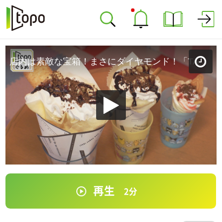
店内は素敵な宝箱！まさにダイヤモンド！「TAKKUNTI-たっくんち-」（塩竈市尾島町）＃9【topoぐるめ】
再生
2
分