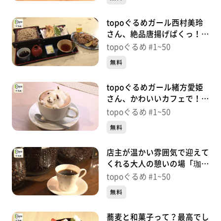
topoぐるめガール西村美玲
さん、絶品唐揚げぱくっ！
「そば処登喜和」（太白区泉
topoぐるめ #1~50
崎）＃45【topoぐるめ】
無料
topoぐるめガール緒方愛姫
さん、かわいいカフェで！
「Cafe MythiQue」（青葉区
topoぐるめ #1~50
中央）＃44【topoぐるめ】
無料
店主が温かい雰囲気で迎えて
くれる大人の憩いの場「珈琲
ふうぜ」（青葉区中央）＃
topoぐるめ #1~50
43【topoぐるめ】
無料
蕎麦と和菓子って？最高でし