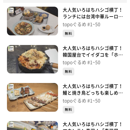
大人気いろはちハシゴ横丁！
ランチには台湾中華ルーロー
飯「台中香」（宮城野区榴
topoぐるめ #1~50
岡）＃8【topoぐるめ】
無料
大人気いろはちハシゴ横丁！
韓国屋台でイイダコを「ホン
デポチャ」（宮城野区榴岡）
topoぐるめ #1~50
＃7【topoぐるめ】
無料
大人気いろはちハシゴ横丁！
鰻と焼き鳥どっちも楽しめる
「つね吉」（宮城野区榴岡）
topoぐるめ #1~50
＃6【topoぐるめ】
無料
大人気いろはちハシゴ横丁！