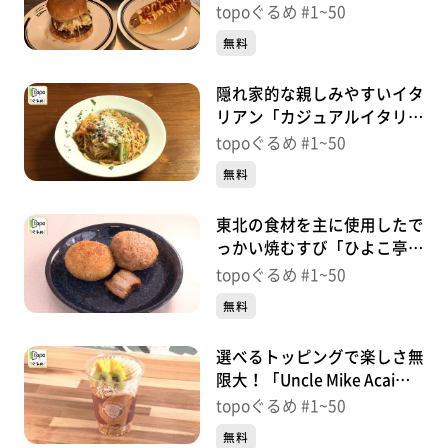
STORE」（青葉区宮町）＃
topoぐるめ #1~50
31【topoぐるめ】
無料
隠れ家的な親しみやすいイタ
リアン「カジュアルイタリア
ン 翔～と～」（青葉区上
topoぐるめ #1~50
杉）＃30【topoぐるめ】
無料
東北の食材を主に使用したで
っかい焼むすび「ひよこ亭」
（青葉区支倉町）＃
topoぐるめ #1~50
29【topoぐるめ】
無料
選べるトッピングで楽しさ無
限大！「Uncle Mike Acai
Bar」（青葉区柏木）＃
topoぐるめ #1~50
28【topoぐるめ】
無料