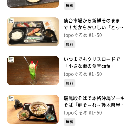
38【topoぐるめ】
無料
仙台市場から新鮮そのまま
で！だからおいしい「とっと
めしや」（若林区大和町）＃
topoぐるめ #1~50
37【topoぐるめ】
無料
いつまでもクリスロードで
「小さな街の食堂cafe
MISTY」（青葉区中央）＃
topoぐるめ #1~50
36【topoぐるめ】
無料
瑞鳳殿そばで本格沖縄ソーキ
そば「麺そ～れ～護地楽屋」
（青葉区霊屋下）＃
topoぐるめ #1~50
35【topoぐるめ】
無料