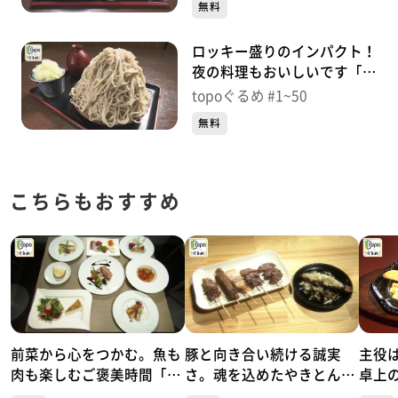
無料
ロッキー盛りのインパクト！
夜の料理もおいしいです「そ
ば処やぶ金」（青葉区本町）
topoぐるめ #1~50
＃1【topoぐるめ】
無料
こちらもおすすめ
前菜から心をつかむ。魚も
豚と向き合い続ける誠実
主役
肉も楽しむご褒美時間「リ
さ。魂を込めたやきとん一
卓上
ストランテ キシネ」（青葉
本勝負「やきとん魂」（青
スGR