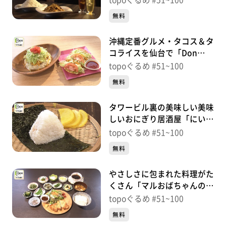
topoぐるめ #51~100
57【topoぐるめ】
無料
沖縄定番グルメ・タコス＆タ
コライスを仙台で「Don
Tacos 木町通店」（青葉区木
topoぐるめ #51~100
町通）＃56【topoぐるめ】
無料
タワービル裏の美味しい美味
しいおにぎり居酒屋「にいが
たや」（青葉区一番町）＃
topoぐるめ #51~100
55【topoぐるめ】
無料
やさしさに包まれた料理がた
くさん「マルおばちゃんのカ
フェ」（太白区鈎取本町）＃
topoぐるめ #51~100
54【topoぐるめ】
無料