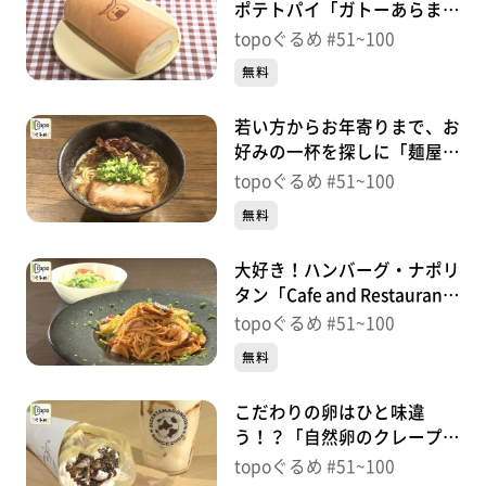
ポテトパイ「ガトーあらま
き」（青葉区荒巻本沢）＃
topoぐるめ #51~100
84【topoぐるめ】
無料
若い方からお年寄りまで、お
好みの一杯を探しに「麺屋タ
カモト」（青葉区三条町）＃
topoぐるめ #51~100
83【topoぐるめ】
無料
大好き！ハンバーグ・ナポリ
タン「Cafe and Restaurant
おふさいど」（若林区石名
topoぐるめ #51~100
坂）＃82【topoぐるめ】
無料
こだわりの卵はひと味違
う！？「自然卵のクレープ五
橋店by大沼農園」（青葉区
topoぐるめ #51~100