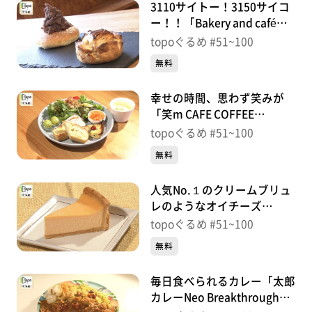
3110サイトー！3150サイコ
ー！！「Bakery and café
3110」（泉区長命ヶ丘）＃
topoぐるめ #51~100
77【topoぐるめ】
無料
幸せの時間、思わず笑みが
「笑m CAFE COFFEE
ROASTERY」（泉区長命ヶ
topoぐるめ #51~100
丘）＃76【topoぐるめ】
無料
人気No.１のクリームブリュ
レのようなオイチーズ
「Oi!Cheese!」（泉区南中
topoぐるめ #51~100
山）＃75【topoぐるめ】
無料
毎日食べられるカレー「太郎
カレーNeo Breakthrough