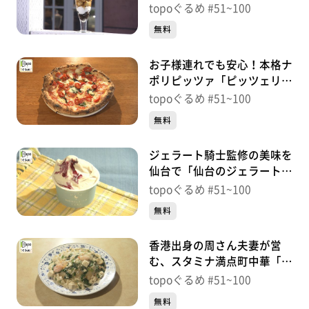
ヌ・ドル」（若林区新寺）＃
topoぐるめ #51~100
91【topoぐるめ】
無料
お子様連れでも安心！本格ナ
ポリピッツァ「ピッツェリア
ブエノス」（若林区荒町）＃
topoぐるめ #51~100
90【topoぐるめ】
無料
ジェラート騎士監修の美味を
仙台で「仙台のジェラート屋
じぇらこ」（青葉区中央）＃
topoぐるめ #51~100
89【topoぐるめ】
無料
香港出身の周さん夫妻が営
む、スタミナ満点町中華「周
香港飯店」（青葉区中央）＃
topoぐるめ #51~100
88【topoぐるめ】
無料