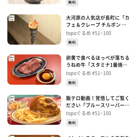
無料
大河原の人気店が長町に「カ
フェ＆クレープ チルボン 仙
台長町店」（太白区長町）＃
topoぐるめ #51~100
63【topoぐるめ】
無料
卵黄で食べるほっぺが落ちる
うねめ牛「スタミナ1番焼肉
セツ子」（福島県郡山市）＃
topoぐるめ #51~100
62【topoぐるめ】
無料
飯テロ動画！覚悟してご覧く
ださい「ブルースリーバーガ
ー」（福島県郡山市）＃
topoぐるめ #51~100
61【topoぐるめ】
無料