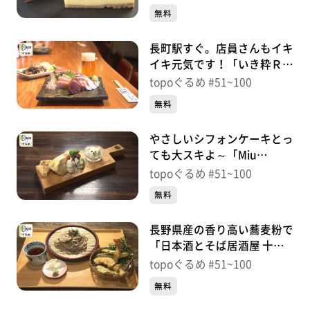
田）＃99【topoぐるめ】
無料
す。
番組HP（https://www.khb-tv.co.jp/topogurume/）
長町駅すぐ。店員さんもイキ
イキ元気です！「いき粋Ｒ」
（太白区長町）＃98【topo
topoぐるめ #51~100
ぐるめ】
無料
やさしいシフォンケーキとっ
ても大スキよ～「Miu
Kitchen」（名取市手倉田
topoぐるめ #51~100
山）＃96【topoぐるめ】
無料
長野県産の香り高い蕎麦粉で
「日本酒とそば居酒屋 十割
そば初音」（青葉区二日町）
topoぐるめ #51~100
＃95【topoぐるめ】
無料