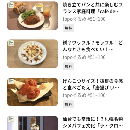
焼き立てパンと共に楽しむフ
ランス家庭料理「cafe de
MOU」（青葉区支倉町）＃
topoぐるめ #51~100
94【topoぐるめ】
無料
餅？ワッフル？モッフル！ど
んなときも食べたい！
「Sun&Moon Café」（青葉
topoぐるめ #51~100
区八幡）＃93【topoぐる
無料
め】
げんこつサイズ！抜群の食感
と食べごたえ「唐揚げ いわ
や」（青葉区木町通）＃
topoぐるめ #51~100
92【topoぐるめ】
無料
仙台でも常識に！？札幌名物
シメパフェ文化「ラ・クロン