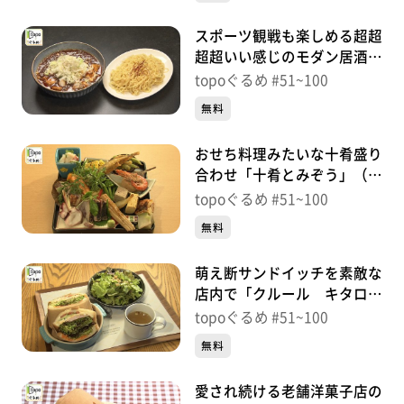
スポーツ観戦も楽しめる超超
超超いい感じのモダン居酒場
「ひばりや」（青葉区中央）
topoぐるめ #51~100
＃87【topoぐるめ】
無料
おせち料理みたいな十肴盛り
合わせ「十肴とみぞう」（青
葉区本町）＃86【topoぐる
topoぐるめ #51~100
め】
無料
萌え断サンドイッチを素敵な
店内で「クルール キタロ
ク」（青葉区梅田町）＃
topoぐるめ #51~100
85【topoぐるめ】
無料
愛され続ける老舗洋菓子店の