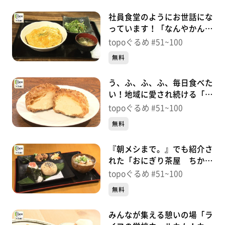
社員食堂のようにお世話にな
っています！「なんやかん
や」（太白区あすと長町）＃
topoぐるめ #51~100
70【topoぐるめ】
無料
う、ふ、ふ、ふ、毎日食べた
い！地域に愛され続ける「ロ
ーザス」（若林区南小泉）＃
topoぐるめ #51~100
69【topoぐるめ】
無料
『朝メシまで。』でも紹介さ
れた「おにぎり茶屋 ちかち
ゃん」（若林区蒲町）＃
topoぐるめ #51~100
68【topoぐるめ】
無料
みんなが集える憩いの場「ラ