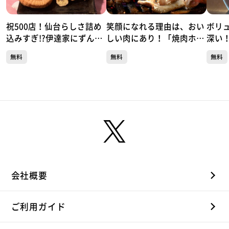
祝500店！仙台らしさ詰め
笑顔になれる理由は、おい
ボリ
込みすぎ!?伊達家にずんだ
しい肉にあり！「焼肉ホル
深い
「ちゅんちゅん堂」（青葉
モン 呵呵大笑」（青葉区国
徳中
無料
無料
無料
区川内）#500【topoぐる
分町）#499【topoぐる
葉区大
め】
め】
るめ
会社概要
ご利用ガイド