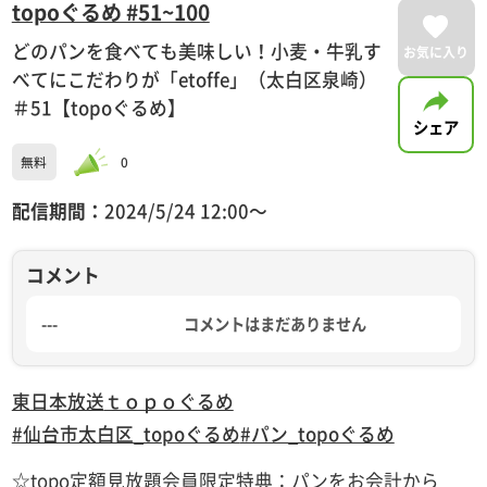
topoぐるめ #51~100
どのパンを食べても美味しい！小麦・牛乳す
お気に入り
べてにこだわりが「etoffe」（太白区泉崎）
＃51【topoぐるめ】
シェア
無料
0
配信期間：
2024/5/24 12:00〜
コメント
---
コメントはまだありません
東日本放送
ｔｏｐｏぐるめ
#仙台市太白区_topoぐるめ
#パン_topoぐるめ
☆topo定額見放題会員限定特典：パンをお会計から