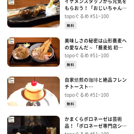
イケメンスタッフから元気を
もらおう！「おじいちゃんと
呼ばないで」（太白区富沢）
topoぐるめ #51~100
＃60【topoぐるめ】
無料
美味しさの秘密は山形蕎麦へ
の愛なんだ～「蕎麦処 初代
伝五郎」（太白区鈎取本町）
topoぐるめ #51~100
＃59【topoぐるめ】
無料
自家焙煎の珈琲と絶品フレン
チトースト
「PUBLIC.COFFEE」（太白
topoぐるめ #51~100
区長町）＃58【topoぐる
無料
め】
かまくらボロネーゼは芸術
品！「ボロネーゼ専門店シカ
ネーゼ」（青葉区国分町）＃