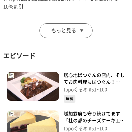
10％割引
■etoffe
もっと見る
【住所】仙台市太白区泉崎1-20-11
【電話番号】022-244-8668
【営業時間】8:30～19:00
エピソード
【定休日】日曜
♪マリーゴールド あいみょん
居心地ばつぐんの店内、そし
てお肉料理もばつぐん！
「MEINA」（若林区清水小
※特典をご利用の際は、topoにログインをしてトップ
topoぐるめ #51~100
路）＃100【topoぐるめ】
画面をご注文の前にお店の方にお見せください。
無料
（トップ画面上部、ユーザ名と一緒に表示されている
嵯加露府も守り続けてます
「定額見放題会員」を提示）
「杜の都のチーズケーキ工房
※紹介した店舗情報は変更している場合があります。
yuzuki」（太白区東大野
topoぐるめ #51~100
※紹介した商品は取り扱いが終了している場合がありま