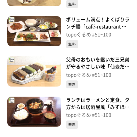
五橋）＃81【topoぐるめ】
無料
ボリューム満点！よくばりラ
ンチ膳「café-restaurant マ
ートル」（若林区沖野）＃
topoぐるめ #51~100
80【topoぐるめ】
無料
父母のおもいを継いだ三兄弟
が守るやさしい味「仙臺だん
ご いち福」（若林区若林）
topoぐるめ #51~100
＃79【topoぐるめ】
無料
ランチはラーメンと定食、夕
方からは居酒屋風「みずほ食
堂」（泉区みずほ台）＃
topoぐるめ #51~100
78【topoぐるめ】
無料