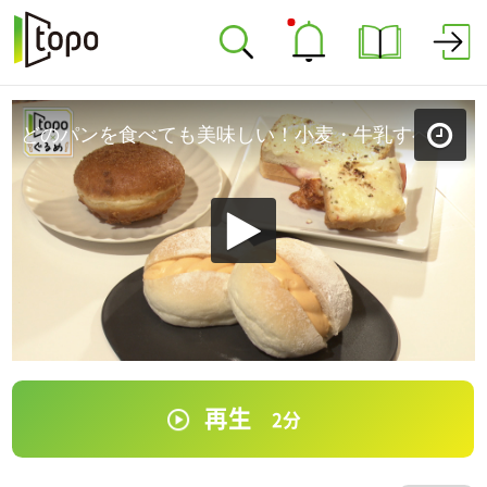
どのパンを食べても美味しい！小麦・牛乳すべてにこだわりが「etoffe」（太白区泉崎）＃51【topoぐるめ】
再生
2
分