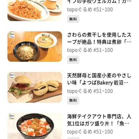
イフの学校ウェルカム！カフ
ェ」（若林区霞目）＃
topoぐるめ #51~100
67【topoぐるめ】
無料
さわらの煮干しを使用したス
ープが絶品！特典は煮卵「麺
匠一丞」（太白区郡山）＃
topoぐるめ #51~100
66【topoぐるめ】
無料
天然酵母と国産小麦のやさし
い味「よつばBakery 岩沼本
店」（岩沼市中央）＃
topoぐるめ #51~100
65【topoぐるめ】
無料
海鮮テイクアウト専門店、人
気1位はガツ盛り丼！「魚丼
仙台長町店」（太白区泉崎）
topoぐるめ #51~100
＃64【topoぐるめ】