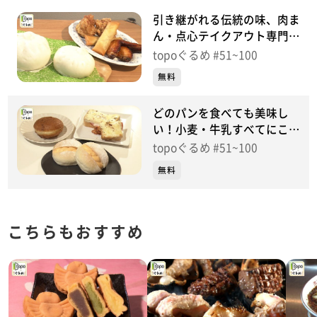
引き継がれる伝統の味、肉ま
ん・点心テイクアウト専門店
「桂雀花」（太白区大野田）
topoぐるめ #51~100
＃53【topoぐるめ】
無料
どのパンを食べても美味し
い！小麦・牛乳すべてにこだ
わりが「etoffe」（太白区泉
topoぐるめ #51~100
崎）＃51【topoぐるめ】
無料
こちらもおすすめ