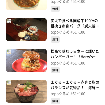
Sendai Café」（青葉区中
topoぐるめ #51~100
央）＃74【topoぐるめ】
無料
炭火で食べる国産牛100%の
粗挽き赤身バーグ「炭火焼肉
福わらひ2」（青葉区春日
topoぐるめ #51~100
町）＃73【topoぐるめ】
無料
松島で味わう日本一に輝いた
ハンバーガー！「Harry’s
Junction」（松島町高城
topoぐるめ #51~100
町）＃72【topoぐるめ】
無料
まぐろ～まぐろ～赤身と脂の
バランスが芸術品！「海鮮処
魚将」（七ヶ浜町遠山）＃
topoぐるめ #51~100
71【topoぐるめ】
無料