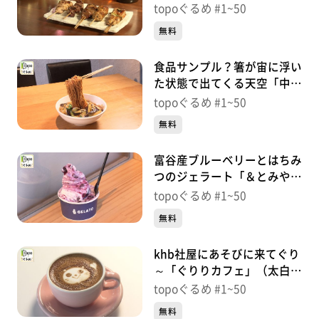
まるみ」（青葉区国分町）＃
topoぐるめ #1~50
20【topoぐるめ】
無料
食品サンプル？箸が宙に浮い
た状態で出てくる天空「中華
屋丹心」（富谷市富谷新町）
topoぐるめ #1~50
＃19【topoぐるめ】
無料
富谷産ブルーベリーとはちみ
つのジェラート「＆とみやジ
ェラート」（富谷市富谷新
topoぐるめ #1~50
町）＃18【topoぐるめ】
無料
khb社屋にあそびに来てぐり
～「ぐりりカフェ」（太白区
あすと長町）＃17【topoぐ
topoぐるめ #1~50
るめ】
無料