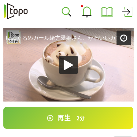
topoぐるめガール緒方愛姫さん、かわいいカフェで！「Cafe MythiQue」（青葉区中央）＃44【topoぐるめ】
再生
2
分