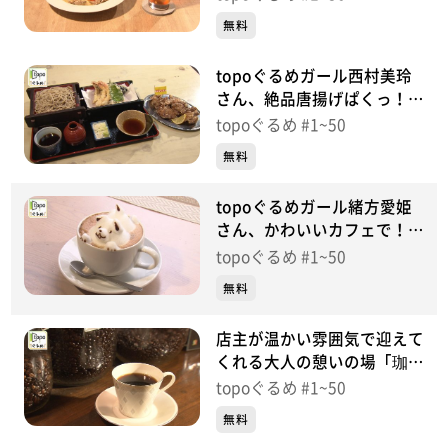
町）＃46【topoぐるめ】
無料
topoぐるめガール西村美玲
さん、絶品唐揚げぱくっ！
「そば処登喜和」（太白区泉
topoぐるめ #1~50
崎）＃45【topoぐるめ】
無料
topoぐるめガール緒方愛姫
さん、かわいいカフェで！
「Cafe MythiQue」（青葉区
topoぐるめ #1~50
中央）＃44【topoぐるめ】
無料
店主が温かい雰囲気で迎えて
くれる大人の憩いの場「珈琲
ふうぜ」（青葉区中央）＃
topoぐるめ #1~50
43【topoぐるめ】
無料