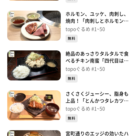
ホルモン、ユッケ、肉刺し、
焼肉！「肉刺しとホルモン
トラコ」（青葉区一番町）＃
topoぐるめ #1~50
34【topoぐるめ】
無料
絶品のあっさりタルタルで食
べるチキン南蛮「四代目はし
もとや」（青葉区二日町）＃
topoぐるめ #1~50
33【topoぐるめ】
無料
さくさくジューシー、脂身も
上品！「とんかつタレカツ大
福」（富谷市富谷大清水下）
topoぐるめ #1~50
＃32【topoぐるめ】
無料
宮町通りのエッジの効いたハ