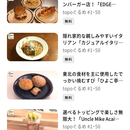
ンバーガー店！「EDGE
STORE」（青葉区宮町）＃
topoぐるめ #1~50
31【topoぐるめ】
無料
隠れ家的な親しみやすいイタ
リアン「カジュアルイタリア
ン 翔～と～」（青葉区上
topoぐるめ #1~50
杉）＃30【topoぐるめ】
無料
東北の食材を主に使用したで
っかい焼むすび「ひよこ亭」
（青葉区支倉町）＃
topoぐるめ #1~50
29【topoぐるめ】
無料
選べるトッピングで楽しさ無
限大！「Uncle Mike Acai
Bar」（青葉区柏木）＃
topoぐるめ #1~50