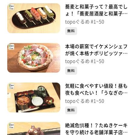
蕎麦と和菓子って？最高でし
ょ！「蕎麦居酒屋と和菓子の
店 京乃北」（太白区富沢
topoぐるめ #1~50
西）＃42【topoぐるめ】
無料
本場の薪窯でイケメンシェフ
が焼く本格ナポリピッツァ
「amo la Pizza」（太白区鹿
topoぐるめ #1~50
野）＃41【topoぐるめ】
無料
気軽に食べやすい値段！昼も
夜も食べたい！「うなぎのひ
ととき」（泉区七北田大沢
topoぐるめ #1~50
柏）＃39【topoぐるめ】
無料
絶滅危惧種！？たぬきケーキ
を守り続ける老舗洋菓子店