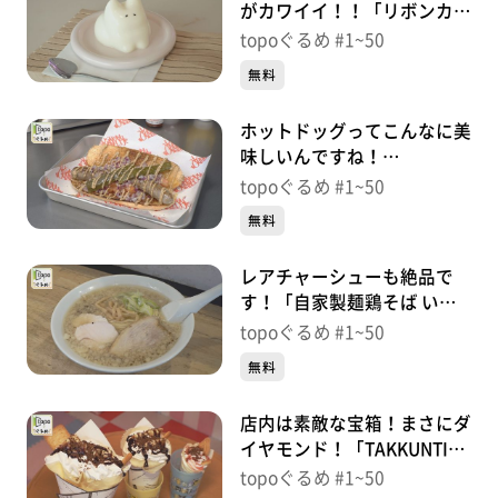
がカワイイ！！「リボンカフ
ェ」（若林区新寺）＃
topoぐるめ #1~50
13【topoぐるめ】
無料
ホットドッグってこんなに美
味しいんですね！
「SURPASS」（青葉区片
topoぐるめ #1~50
平）＃12【topoぐるめ】
無料
レアチャーシューも絶品で
す！「自家製麺鶏そば いち
むら」（塩竈市藤倉）＃
topoぐるめ #1~50
10【topoぐるめ】
無料
店内は素敵な宝箱！まさにダ
イヤモンド！「TAKKUNTI-
たっくんち-」（塩竈市尾島
topoぐるめ #1~50