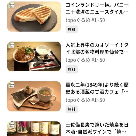
コインランドリー横。パニー
ニ＋洗濯のニュースタイル！
「PaniCraft」（若林区荒
topoぐるめ #1~50
町）＃24【topoぐるめ】
無料
人気上昇中のカオソーイ！タ
イ北部の名物料理を仙台で
「カオソイ食堂」（若林区荒
topoぐるめ #1~50
町）＃23【topoぐるめ】
無料
嘉永二年(1849年)より続く歴
史ある酒蔵の甘酒カフェ「森
民茶房」（若林区荒町）＃
topoぐるめ #1~50
21【topoぐるめ】
無料
土佐備長炭で焼いた焼鳥を日
本酒･自然派ワインで「焼鳥