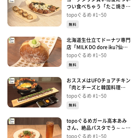
つい食べちゃう「たこ焼き海
※紹介した店舗情報は変更している場合があります。
鮮焼きはまや」（若林区若
topoぐるめ #1~50
※紹介した商品は取り扱いが終了している場合がありま
林）＃49【topoぐるめ】
無料
す。
番組HP（https://www.khb-tv.co.jp/topogurume/）
北海道生仕立てドーナツ専門
店「MILK DO dore iku?仙台
長町店」（太白区あすと長
topoぐるめ #1~50
町）＃48【topoぐるめ】
無料
おススメはUFOチョアチキン
「肉とチーズと韓国料理
OKAGEYA」（青葉区中央）
topoぐるめ #1~50
＃47【topoぐるめ】
無料
topoぐるめガール高本あみ
さん、絶品パスタでう～～ん
「Cafe GRACE」（太白区長
topoぐるめ #1~50