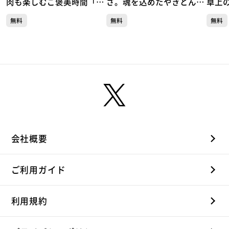
肉も楽しむご褒美時間「リ
さ。魂を込めたやきとん一
卓上
ストランテ キシネ」（青葉
本勝負「やきとん魂」（青
スGR
無料
無料
無料
区本町）#504【topoぐる
葉区国分町）#503【topo
二日町
め】
ぐるめ】
め】
会社概要
ご利用ガイド
利用規約