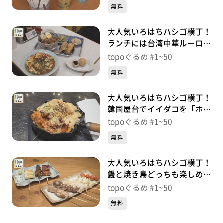
町）＃9【topoぐるめ】
無料
大人気いろはちハシゴ横丁！
ランチには台湾中華ルーロー
飯「台中香」（宮城野区榴
topoぐるめ #1~50
岡）＃8【topoぐるめ】
無料
大人気いろはちハシゴ横丁！
韓国屋台でイイダコを「ホン
デポチャ」（宮城野区榴岡）
topoぐるめ #1~50
＃7【topoぐるめ】
無料
大人気いろはちハシゴ横丁！
鰻と焼き鳥どっちも楽しめる
「つね吉」（宮城野区榴岡）
topoぐるめ #1~50
＃6【topoぐるめ】
無料