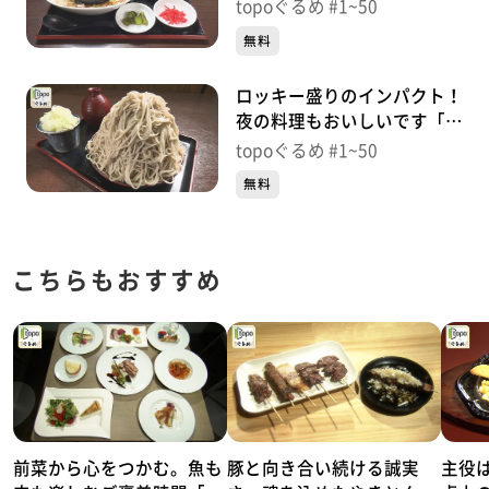
穂」（大和町吉田まほろば）
topoぐるめ #1~50
＃2【topoぐるめ】
無料
ロッキー盛りのインパクト！
夜の料理もおいしいです「そ
ば処やぶ金」（青葉区本町）
topoぐるめ #1~50
＃1【topoぐるめ】
無料
こちらもおすすめ
前菜から心をつかむ。魚も
豚と向き合い続ける誠実
主役