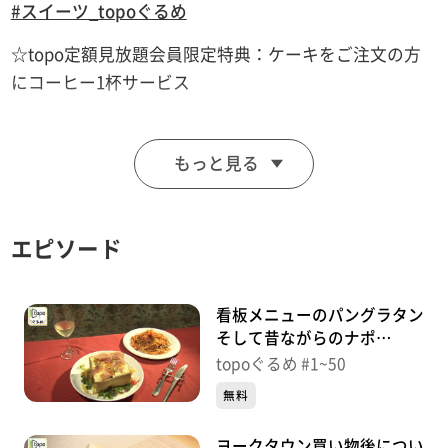
#スイーツ_topoぐるめ
☆topo定額見放題会員限定特典：ケーキをご注文の方
にコーヒー1杯サービス
■Cafe MythiQue
もっと見る
【住所】仙台市青葉区中央2-4-11 水晶堂ビル3階
【電話番号】022-393-7738
【営業時間】11:00～19:00(土日祝 18:00まで)
エピソード
【定休日】不定休
♪Take a picture NiziU
看板メニューのパングラタン
そして昔ながらのナポ
「WEST POINT」（青葉区中
※特典をご利用の際は、topoにログインをしてトップ
topoぐるめ #1~50
央）＃50【topoぐるめ】
画面をご注文の前にお店の方にお見せください。
無料
（トップ画面上部、ユーザ名と一緒に表示されている
ヨークタウン買い物後につい
「定額見放題会員」を提示）