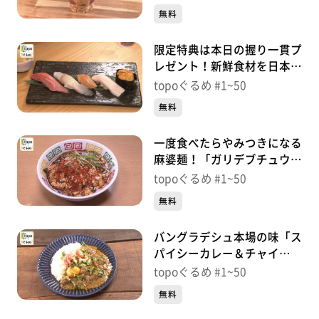
28【topoぐるめ】
無料
限定特典は本日の握り一貫プ
レゼント！新鮮食材を日本酒
と「鮨 喜福」（青葉区立
topoぐるめ #1~50
町）＃27【topoぐるめ】
無料
一度食べたらやみつきになる
麻婆麺！「ガリデブチュウ」
（若林区河原町）＃
topoぐるめ #1~50
26【topoぐるめ】
無料
バングラデシュ本場の味「ス
パイシーカレー＆チャイ
Halal Hub」（青葉区柏木）
topoぐるめ #1~50
＃25【topoぐるめ】
無料