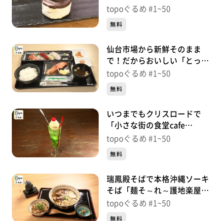
「大黒屋」（若林区連坊）＃
topoぐるめ #1~50
38【topoぐるめ】
無料
仙台市場から新鮮そのまま
で！だからおいしい「とっと
めしや」（若林区大和町）＃
topoぐるめ #1~50
37【topoぐるめ】
無料
いつまでもクリスロードで
「小さな街の食堂cafe
MISTY」（青葉区中央）＃
topoぐるめ #1~50
36【topoぐるめ】
無料
瑞鳳殿そばで本格沖縄ソーキ
そば「麺そ～れ～護地楽屋」
（青葉区霊屋下）＃
topoぐるめ #1~50
35【topoぐるめ】
無料