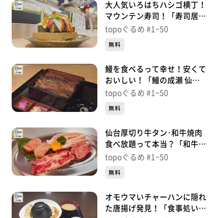
大人気いろはちハシゴ横丁！
マウンテン寿司！「寿司居酒
屋センダイ」（宮城野区榴
topoぐるめ #1~50
岡）＃5【topoぐるめ】
無料
鰻を食べるって幸せ！安くて
おいしい！「鰻の成瀬 仙台
一番町店」（青葉区一番町）
topoぐるめ #1~50
＃4【topoぐるめ】
無料
仙台厚切り牛タン･和牛焼肉
食べ放題って本当？「和牛焼
肉ジョ〜カー。」（青葉区中
topoぐるめ #1~50
央）＃3【topoぐるめ】
無料
オモウマいチャーハンに隠れ
た唐揚げ発見！「食事処いな