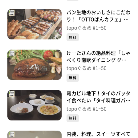
パン生地のおいしさにこだわ
り！「OTTOぱんカフェ」
（青葉区柏木）＃16【topo
topoぐるめ #1~50
ぐるめ】
無料
けーたさんの絶品料理「しゃ
べくり南欧ダイニング グリ
ルけーた」（青葉区国分町）
topoぐるめ #1~50
＃15【topoぐるめ】
無料
電力ビル地下！タイのパッタ
イ食べたい「タイ料理ガパ
オ」（青葉区一番町）＃
topoぐるめ #1~50
14【topoぐるめ】
無料
内装、料理、スイーツすべて