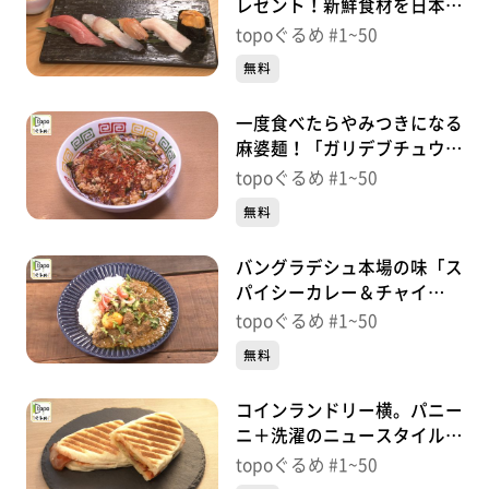
レゼント！新鮮食材を日本酒
と「鮨 喜福」（青葉区立
topoぐるめ #1~50
町）＃27【topoぐるめ】
無料
一度食べたらやみつきになる
麻婆麺！「ガリデブチュウ」
（若林区河原町）＃
topoぐるめ #1~50
26【topoぐるめ】
無料
バングラデシュ本場の味「ス
パイシーカレー＆チャイ
Halal Hub」（青葉区柏木）
topoぐるめ #1~50
＃25【topoぐるめ】
無料
コインランドリー横。パニー
ニ＋洗濯のニュースタイル！
「PaniCraft」（若林区荒
topoぐるめ #1~50
町）＃24【topoぐるめ】