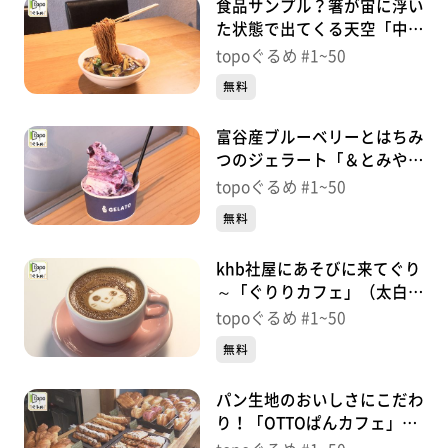
食品サンプル？箸が宙に浮い
た状態で出てくる天空「中華
屋丹心」（富谷市富谷新町）
topoぐるめ #1~50
＃19【topoぐるめ】
無料
富谷産ブルーベリーとはちみ
つのジェラート「＆とみやジ
ェラート」（富谷市富谷新
topoぐるめ #1~50
町）＃18【topoぐるめ】
無料
khb社屋にあそびに来てぐり
～「ぐりりカフェ」（太白区
あすと長町）＃17【topoぐ
topoぐるめ #1~50
るめ】
無料
パン生地のおいしさにこだわ
り！「OTTOぱんカフェ」
（青葉区柏木）＃16【topo