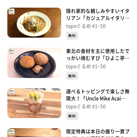
隠れ家的な親しみやすいイタ
リアン「カジュアルイタリア
ン 翔～と～」（青葉区上
topoぐるめ #1~50
杉）＃30【topoぐるめ】
無料
東北の食材を主に使用したで
っかい焼むすび「ひよこ亭」
（青葉区支倉町）＃
topoぐるめ #1~50
29【topoぐるめ】
無料
選べるトッピングで楽しさ無
限大！「Uncle Mike Acai
Bar」（青葉区柏木）＃
topoぐるめ #1~50
28【topoぐるめ】
無料
限定特典は本日の握り一貫プ