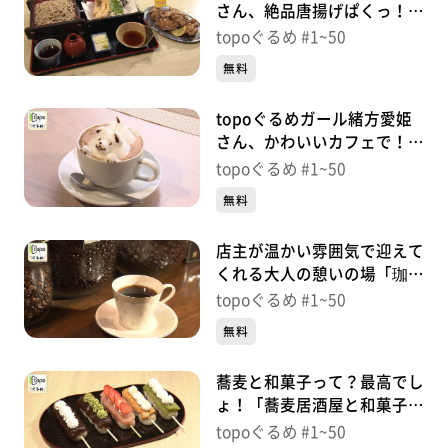
さん、絶品唐揚げぱくっ！
「そば処登喜和」（太白区泉
topoぐるめ #1~50
崎）＃45【topoぐるめ】
無料
topoぐるめガール緒方愛姫
さん、かわいいカフェで！
「Cafe MythiQue」（青葉区
topoぐるめ #1~50
中央）＃44【topoぐるめ】
無料
店主が温かい雰囲気で迎えて
くれる大人の憩いの場「珈琲
ふうぜ」（青葉区中央）＃
topoぐるめ #1~50
43【topoぐるめ】
無料
蕎麦と和菓子って？最高でし
ょ！「蕎麦居酒屋と和菓子の
店 京乃北」（太白区富沢
topoぐるめ #1~50