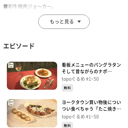
■和牛焼肉ジョ〜カー。
【住所】仙台市青葉区中央１－７－２８ アルファビ
もっと見る
ル1階
【電話番号】022-398-3350
【営業時間】17時～23時 LO22時
エピソード
【定休日】無休
♪ＬＯＶＥ ＲＯＣＫＥＴＳ Ｔｈｅ Ｂｉｒｔｈｄａｙ
看板メニューのパングラタン
そして昔ながらのナポ
「WEST POINT」（青葉区中
※特典をご利用の際は、topoにログインをしてトップ
topoぐるめ #1~50
央）＃50【topoぐるめ】
画面をご注文の前にお店の方にお見せください。
無料
（トップ画面上部、ユーザ名と一緒に表示されている
ヨークタウン買い物後につい
「定額見放題会員」を提示）
つい食べちゃう「たこ焼き海
※紹介した店舗情報は変更している場合があります。
鮮焼きはまや」（若林区若
topoぐるめ #1~50
※紹介した商品は取り扱いが終了している場合がありま
林）＃49【topoぐるめ】
無料
す。