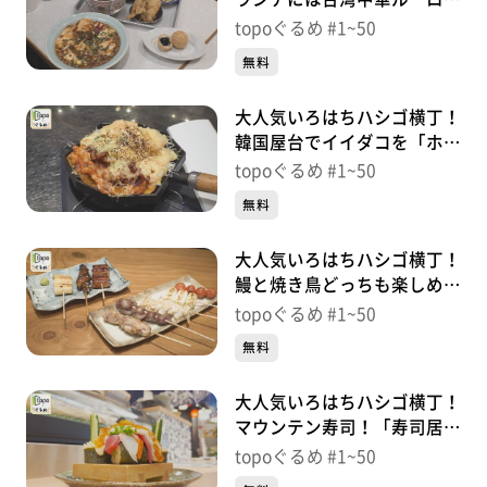
飯「台中香」（宮城野区榴
topoぐるめ #1~50
岡）＃8【topoぐるめ】
無料
大人気いろはちハシゴ横丁！
韓国屋台でイイダコを「ホン
デポチャ」（宮城野区榴岡）
topoぐるめ #1~50
＃7【topoぐるめ】
無料
大人気いろはちハシゴ横丁！
鰻と焼き鳥どっちも楽しめる
「つね吉」（宮城野区榴岡）
topoぐるめ #1~50
＃6【topoぐるめ】
無料
大人気いろはちハシゴ横丁！
マウンテン寿司！「寿司居酒
屋センダイ」（宮城野区榴
topoぐるめ #1~50
岡）＃5【topoぐるめ】