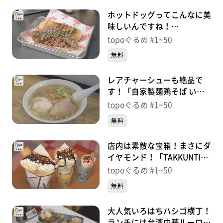
ホットドッグってこんなに美
味しいんですね！
「SURPASS」（青葉区片
topoぐるめ #1~50
平）＃12【topoぐるめ】
無料
レアチャーシューも絶品で
す！「自家製麺鶏そば いち
むら」（塩竈市藤倉）＃
topoぐるめ #1~50
10【topoぐるめ】
無料
店内は素敵な宝箱！まさにダ
イヤモンド！「TAKKUNTI-
たっくんち-」（塩竈市尾島
topoぐるめ #1~50
町）＃9【topoぐるめ】
無料
大人気いろはちハシゴ横丁！
ランチには台湾中華ルーロー