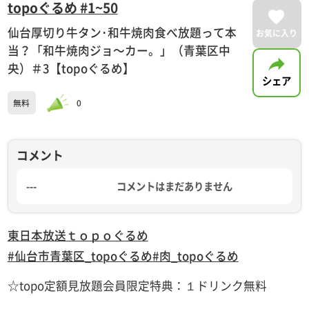
topoぐるめ #1~50
仙台厚切り牛タン･和牛焼肉食べ放題って本
お気に入り
当？「和牛焼肉ジョ〜カー。」（青葉区中
央）＃3【topoぐるめ】
シェア
無料
0
コメント
---
コメントはまだありません
東日本放送
ｔｏｐｏぐるめ
#仙台市青葉区_topoぐるめ
#肉_topoぐるめ
☆topo定額見放題会員限定特典：１ドリンク無料