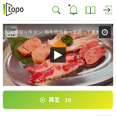
仙台厚切り牛タン･和牛焼肉食べ放題って本当？「和牛焼肉ジョ〜カー。」（青葉区中央）＃3【topoぐるめ】
再生
2
分