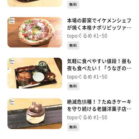
西）＃42【topoぐるめ】
無料
本場の薪窯でイケメンシェフ
が焼く本格ナポリピッツァ
「amo la Pizza」（太白区鹿
topoぐるめ #1~50
野）＃41【topoぐるめ】
無料
気軽に食べやすい値段！昼も
夜も食べたい！「うなぎのひ
ととき」（泉区七北田大沢
topoぐるめ #1~50
柏）＃39【topoぐるめ】
無料
絶滅危惧種！？たぬきケーキ
を守り続ける老舗洋菓子店
「大黒屋」（若林区連坊）＃
topoぐるめ #1~50
38【topoぐるめ】
無料