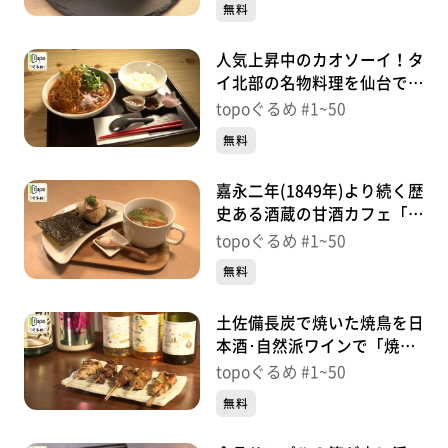
無料
人気上昇中のカオソーイ！タ
イ北部の名物料理を仙台で
「カオソイ食堂」（若林区荒
topoぐるめ #1~50
町）＃23【topoぐるめ】
無料
嘉永二年(1849年)より続く歴
史ある酒蔵の甘酒カフェ「森
民茶房」（若林区荒町）＃
topoぐるめ #1~50
21【topoぐるめ】
無料
土佐備長炭で焼いた焼鳥を日
本酒･自然派ワインで「焼鳥
まるみ」（青葉区国分町）＃
topoぐるめ #1~50
20【topoぐるめ】
無料