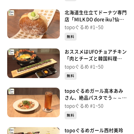
番組HP（https://www.khb-tv.co.jp/topogurume/）
北海道生仕立てドーナツ専門
店「MILK DO dore iku?仙台
長町店」（太白区あすと長
topoぐるめ #1~50
町）＃48【topoぐるめ】
無料
おススメはUFOチョアチキン
「肉とチーズと韓国料理
OKAGEYA」（青葉区中央）
topoぐるめ #1~50
＃47【topoぐるめ】
無料
topoぐるめガール高本あみ
さん、絶品パスタでう～～ん
「Cafe GRACE」（太白区長
topoぐるめ #1~50
町）＃46【topoぐるめ】
無料
topoぐるめガール西村美玲