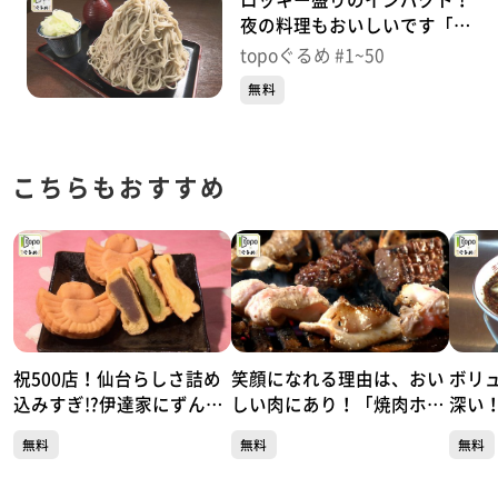
ロッキー盛りのインパクト！
夜の料理もおいしいです「そ
ば処やぶ金」（青葉区本町）
topoぐるめ #1~50
＃1【topoぐるめ】
無料
こちらもおすすめ
祝500店！仙台らしさ詰め
笑顔になれる理由は、おい
ボリ
込みすぎ!?伊達家にずんだ
しい肉にあり！「焼肉ホル
深い
「ちゅんちゅん堂」（青葉
モン 呵呵大笑」（青葉区国
徳中
無料
無料
無料
区川内）#500【topoぐる
分町）#499【topoぐる
葉区大
め】
め】
るめ