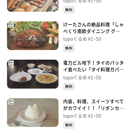
topoぐるめ #1~50
ぐるめ】
無料
けーたさんの絶品料理「しゃ
べくり南欧ダイニング グリ
ルけーた」（青葉区国分町）
topoぐるめ #1~50
＃15【topoぐるめ】
無料
電力ビル地下！タイのパッタ
イ食べたい「タイ料理ガパ
オ」（青葉区一番町）＃
topoぐるめ #1~50
14【topoぐるめ】
無料
内装、料理、スイーツすべて
がカワイイ！！「リボンカフ
ェ」（若林区新寺）＃
topoぐるめ #1~50
13【topoぐるめ】
無料