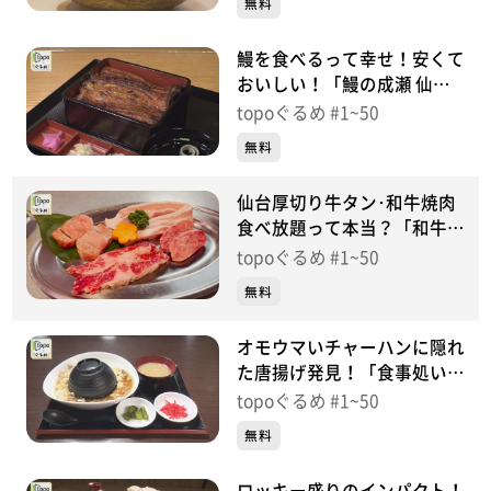
無料
鰻を食べるって幸せ！安くて
おいしい！「鰻の成瀬 仙台
一番町店」（青葉区一番町）
topoぐるめ #1~50
＃4【topoぐるめ】
無料
仙台厚切り牛タン･和牛焼肉
食べ放題って本当？「和牛焼
肉ジョ〜カー。」（青葉区中
topoぐるめ #1~50
央）＃3【topoぐるめ】
無料
オモウマいチャーハンに隠れ
た唐揚げ発見！「食事処いな
穂」（大和町吉田まほろば）
topoぐるめ #1~50
＃2【topoぐるめ】
無料