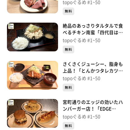
トラコ」（青葉区一番町）＃
topoぐるめ #1~50
34【topoぐるめ】
無料
絶品のあっさりタルタルで食
べるチキン南蛮「四代目はし
もとや」（青葉区二日町）＃
topoぐるめ #1~50
33【topoぐるめ】
無料
さくさくジューシー、脂身も
上品！「とんかつタレカツ大
福」（富谷市富谷大清水下）
topoぐるめ #1~50
＃32【topoぐるめ】
無料
宮町通りのエッジの効いたハ
ンバーガー店！「EDGE
STORE」（青葉区宮町）＃
topoぐるめ #1~50
31【topoぐるめ】
無料