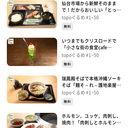
仙台市場から新鮮そのまま
で！だからおいしい「とっと
めしや」（若林区大和町）＃
topoぐるめ #1~50
37【topoぐるめ】
無料
いつまでもクリスロードで
「小さな街の食堂cafe
MISTY」（青葉区中央）＃
topoぐるめ #1~50
36【topoぐるめ】
無料
瑞鳳殿そばで本格沖縄ソーキ
そば「麺そ～れ～護地楽屋」
（青葉区霊屋下）＃
topoぐるめ #1~50
35【topoぐるめ】
無料
ホルモン、ユッケ、肉刺し、
焼肉！「肉刺しとホルモン