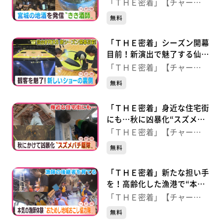
信“きき酒師”
「ＴＨＥ密着」【チャー
ジ！】
無料
「ＴＨＥ密着」シーズン開幕
目前！新演出で魅了する仙台
８９ＥＲＳの舞台裏
「ＴＨＥ密着」【チャー
ジ！】
無料
「ＴＨＥ密着」身近な住宅街
にも…秋に凶暴化“スズメバ
チ駆除”の現場
「ＴＨＥ密着」【チャー
ジ！】
無料
「ＴＨＥ密着」新たな担い手
を！高齢化した漁港で“本気
の漁体験”
「ＴＨＥ密着」【チャー
ジ！】
無料