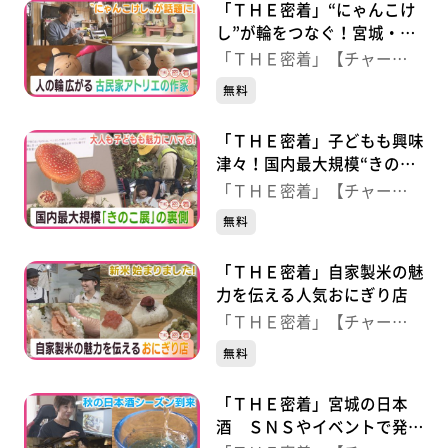
「ＴＨＥ密着」“にゃんこけ
し”が輪をつなぐ！宮城・大
河原町の木工職人
「ＴＨＥ密着」【チャー
ジ！】
無料
「ＴＨＥ密着」子どもも興味
津々！国内最大規模“きのこ
展”裏側
「ＴＨＥ密着」【チャー
ジ！】
無料
「ＴＨＥ密着」自家製米の魅
力を伝える人気おにぎり店
「ＴＨＥ密着」【チャー
ジ！】
無料
「ＴＨＥ密着」宮城の日本
酒 ＳＮＳやイベントで発