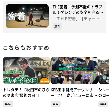
THE密着「予測不能のトラブ
ル！ゲレンデの安全を守るパ
トロール隊に密着」
「ＴＨＥ密着」【チャー
ジ！】
無料
こちらもおすすめ
トレタテ！『秋田市のひら
KFB田中耕成アナウンサ
シリ
のや書店‟最後の日”』
ー 地上波デビューに密
のロ
着！!
顔を
無料
無料
無料