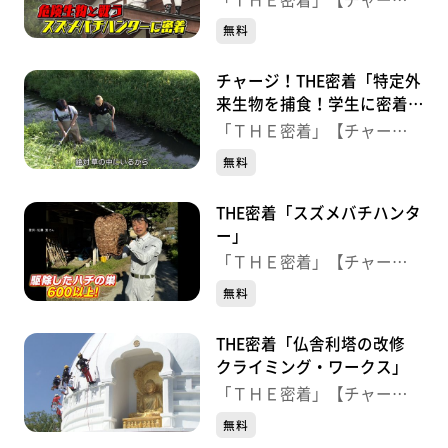
ジ！】
無料
チャージ！THE密着「特定外
来生物を捕食！学生に密着」
＜2024.8.30（金）OA＞
「ＴＨＥ密着」【チャー
ジ！】
無料
THE密着「スズメバチハンタ
ー」
「ＴＨＥ密着」【チャー
ジ！】
無料
THE密着「仏舎利塔の改修
クライミング・ワークス」
「ＴＨＥ密着」【チャー
ジ！】
無料