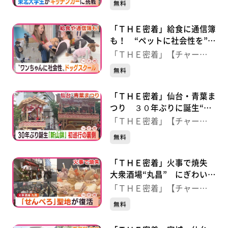
無料
「ＴＨＥ密着」給食に通信簿
も！ “ペットに社会性を”
独自のサービスが人気のドッ
「ＴＨＥ密着」【チャー
グスクール
ジ！】
無料
「ＴＨＥ密着」仙台・青葉ま
つり ３０年ぶりに誕生“新
山鉾” 初巡行の裏側
「ＴＨＥ密着」【チャー
ジ！】
無料
「ＴＨＥ密着」火事で焼失
大衆酒場“丸昌” にぎわい再
び！せんべろの聖地が復活
「ＴＨＥ密着」【チャー
ジ！】
無料