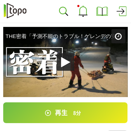
THE密着「予測不能のトラブル！ゲレンデの安全を守るパトロール隊に密着」
再生
8
分