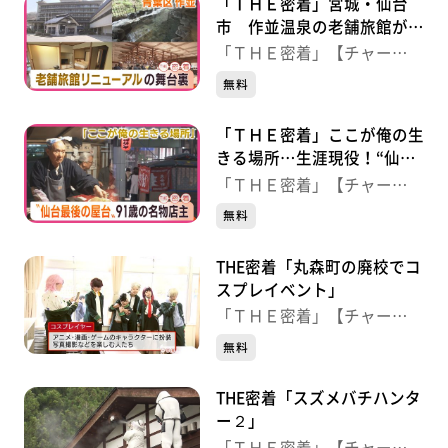
「ＴＨＥ密着」宮城・仙台
市 作並温泉の老舗旅館がリ
ニューアル！開業の舞台裏
「ＴＨＥ密着」【チャー
ジ！】
無料
「ＴＨＥ密着」ここが俺の生
きる場所…生涯現役！“仙台
最後の屋台”９１歳の名物店
「ＴＨＥ密着」【チャー
主
ジ！】
無料
THE密着「丸森町の廃校でコ
スプレイベント」
「ＴＨＥ密着」【チャー
ジ！】
無料
THE密着「スズメバチハンタ
ー２」
「ＴＨＥ密着」【チャー