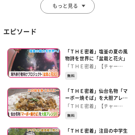
もっと見る
怪我や外国人トラブルなど予測不能な事態が連発するな
か
利用者の安全を守るために奮闘するパトロール隊に密着
エピソード
しました。
「ＴＨＥ密着」塩釜の夏の風
物詩を世界に「盆栽と花火」
「ＴＨＥ密着」【チャー
ジ！】
無料
「ＴＨＥ密着」仙台名物「マ
ーボー焼そば」を大胆アレン
ジ！
「ＴＨＥ密着」【チャー
ジ！】
無料
「ＴＨＥ密着」注目の中学生