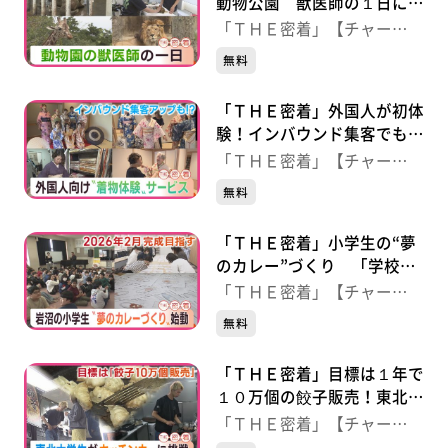
動物公園 獣医師の１日に密
着
「ＴＨＥ密着」【チャー
ジ！】
無料
「ＴＨＥ密着」外国人が初体
験！インバウンド集客でも注
目“着物サービス”
「ＴＨＥ密着」【チャー
ジ！】
無料
「ＴＨＥ密着」小学生の“夢
のカレー”づくり 「学校の
カレープロジェクト」始動
「ＴＨＥ密着」【チャー
ジ！】
無料
「ＴＨＥ密着」目標は１年で
１０万個の餃子販売！東北大
学４年生がキッチンカーに挑
「ＴＨＥ密着」【チャー
戦
ジ！】