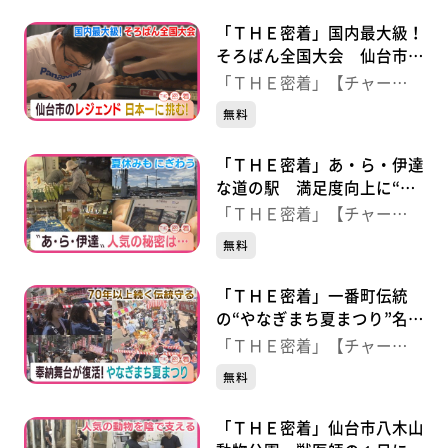
「ＴＨＥ密着」国内最大級！
そろばん全国大会 仙台市の
レジェンドが日本一に挑む
「ＴＨＥ密着」【チャー
ジ！】
無料
「ＴＨＥ密着」あ・ら・伊達
な道の駅 満足度向上に“野
菜売り場の生配信”
「ＴＨＥ密着」【チャー
ジ！】
無料
「ＴＨＥ密着」一番町伝統
の“やなぎまち夏まつり”名物
舞台が復活
「ＴＨＥ密着」【チャー
ジ！】
無料
「ＴＨＥ密着」仙台市八木山