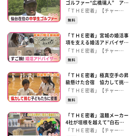
ゴルファー“広橋璃人” アマ
チュア最高峰に挑む！
「ＴＨＥ密着」【チャー
ジ！】
無料
「ＴＨＥ密着」宮城の婚活事
項を支える婚活アドバイザー
に密着！
「ＴＨＥ密着」【チャー
ジ！】
無料
「ＴＨＥ密着」極真空手の昇
級懸けた合宿 協力して挑む
子どもたちに密着
「ＴＨＥ密着」【チャー
ジ！】
無料
「ＴＨＥ密着」温麺メーカー
4社が垣根を越えて”白石温
麺応援団”を結成！
「ＴＨＥ密着」【チャー