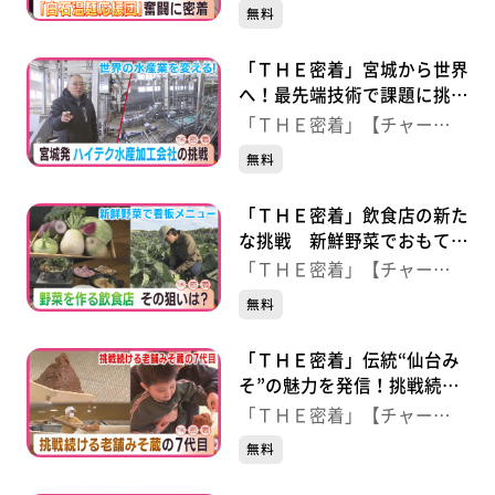
ジ！】
無料
「ＴＨＥ密着」宮城から世界
へ！最先端技術で課題に挑む
水産加工会社
「ＴＨＥ密着」【チャー
ジ！】
無料
「ＴＨＥ密着」飲食店の新た
な挑戦 新鮮野菜でおもてな
し！自社農園で栽培に挑戦
「ＴＨＥ密着」【チャー
ジ！】
無料
「ＴＨＥ密着」伝統“仙台み
そ”の魅力を発信！挑戦続け
る老舗の７代目
「ＴＨＥ密着」【チャー
ジ！】
無料