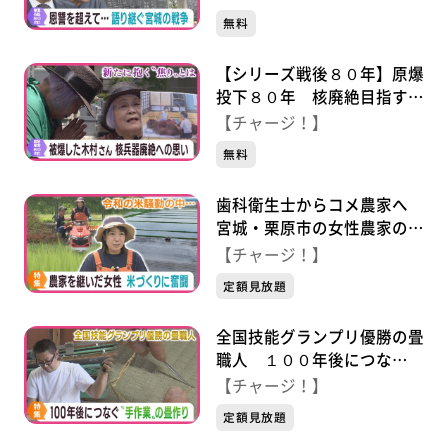
えて…語り継ぐ戦争の記憶
無料
【シリーズ戦後８０年】原爆
投下８０年 核廃絶目指す仙
台市の木村緋紗子さん “焦
【チャージ！】
り”と”誓い” ＃語り継ぐ戦
無料
争
歯科衛生士からコメ農家へ
宮城・栗原市の女性農家の奮
闘
【チャージ！】
定額見放題
全国技能グランプリ優勝の畳
職人 １００年後につな
ぐ“手作業”の畳作り
【チャージ！】
定額見放題