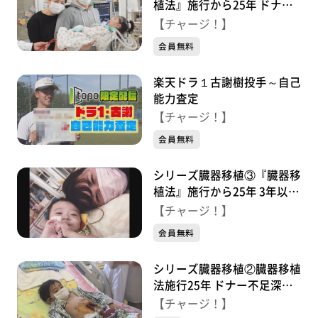
植法』施行から25年 ドナー
になった娘 決断した家族の
【チャージ！】
思い
会員無料
楽天ドラ１古謝樹投手～自己
能力査定
【チャージ！】
会員無料
シリーズ臓器移植③『臓器移
植法』施行から25年 3年以上
待機も…移植かなわず
【チャージ！】
会員無料
シリーズ臓器移植②臓器移植
法施行25年 ドナー不足深刻
海外移植目指す家族と移植経
【チャージ！】
験した少年