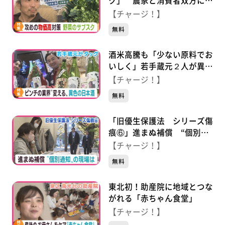
ク」 農家と消費者双方にメ
リット
【チャージ！】
無料
酒米高騰も「少ない原料でお
いしく」若手蔵元２人が異色
の新商品
【チャージ！】
無料
「旧優生保護法 シリーズ傷
痕⑥」進まぬ補償 “個別通
知”の現場 歴史の検証は？
【チャージ！】
無料
東北初！助産院に地域とつな
がれる「赤ちゃん食堂」
【チャージ！】