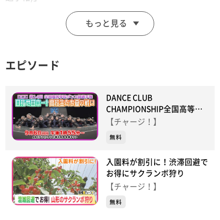
決勝大会に挑む東北地方大会の様子を紹介！
もっと見る
東北から集まった８チームの中から８月の決勝大会へ進
めるのは１チームだけ！
日本一をかけた高校生たちのダンスバトルに注目しまし
エピソード
た！
全国大会の様子は、
DANCE CLUB
９月６日（日）午後１時５５分～放送！
CHAMPIONSHIP全国高等学
校ダンス部選手権
ABCテレビ・テレビ朝日系列 全国ネット
【チャージ！】
お楽しみに！
無料
入園料が割引に！渋滞回避で
お得にサクランボ狩り
【放送日：2026年7月6日】
【チャージ！】
【放送日：東日本放送】
無料