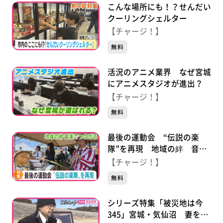
こんな場所にも！？せんだい
クーリングシェルター
【チャージ！】
無料
活況のアニメ業界 なぜ宮城
にアニメスタジオが進出？
【チャージ！】
無料
最後の運動会 “伝説の楽
隊”を再現 地域の絆 音楽
でつながる
【チャージ！】
無料
シリーズ特集「被災地は今
345」宮城・気仙沼 妻を亡