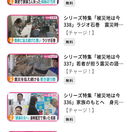
無料
１５年 それでも前へ…
シリーズ特集「被災地は今
338」ラジオ石巻 震災時も
懸命に発信し続けた思いとこ
【チャージ！】
れから
無料
シリーズ特集「被災地は今
337」若者が担う震災の語り
部 “あの日”を伝える思いと
【チャージ！】
は
無料
シリーズ特集「被災地は今
336」家族のもとへ 身元判
明に尽くした人々の思い
【チャージ！】
無料