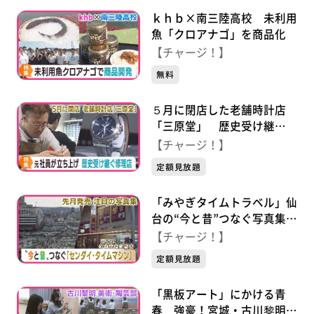
ｋｈｂ×南三陸高校 未利用
魚「クロアナゴ」を商品化
【チャージ！】
無料
５月に閉店した老舗時計店
「三原堂」 歴史受け継
ぐ“修理工房”
【チャージ！】
定額見放題
「みやぎタイムトラベル」仙
台の“今と昔”つなぐ写真集
「センダイ・タイムマシン」
【チャージ！】
定額見放題
「黒板アート」にかける青
春 強豪！宮城・古川黎明高