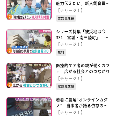
魅力伝えたい」新人飼育員の
奮闘
【チャージ！】
定額見放題
シリーズ特集「被災地は今
331 宮城・南三陸町」 孤
独死を防ぐ！町独自の事業で
【チャージ！】
被災者見守り
無料
医療的ケア者の親が働くカフ
ェ 広がる社会とのつながり
【チャージ！】
定額見放題
若者に蔓延“オンラインカジ
ノ” 当事者が語る依存の実
態
【チャージ！】