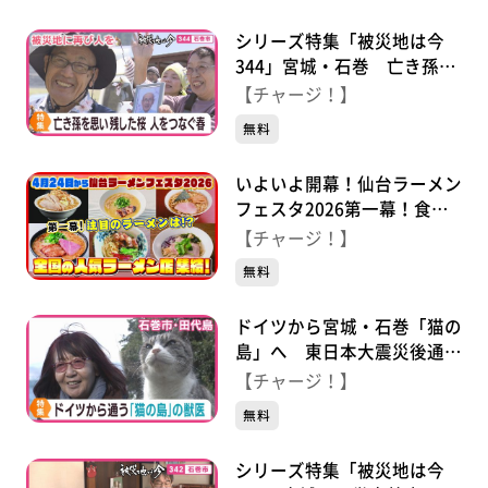
シリーズ特集「被災地は今
344」宮城・石巻 亡き孫を
思い残した桜 今も人をつな
【チャージ！】
ぐ
無料
いよいよ開幕！仙台ラーメン
フェスタ2026第一幕！食べ
逃せない麵がここにある！
【チャージ！】
無料
ドイツから宮城・石巻「猫の
島」へ 東日本大震災後通い
続ける獣医師
【チャージ！】
無料
シリーズ特集「被災地は今