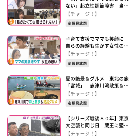
ない」起立性調節障害 当事
者と家族の思い
【チャージ！】
定額見放題
子育て支援でママも笑顔に
自らの経験も生かす女性の思
い
【チャージ！】
定額見放題
夏の絶景＆グルメ 東北の旅
「宮城」 志津川湾散策＆贅
沢生ウニ丼
【チャージ！】
定額見放題
【シリーズ戦後８０年】東京
大空襲と同じ日 蔵王に墜落
した３機のＢ２９ 恩讐を超
【チャージ！】