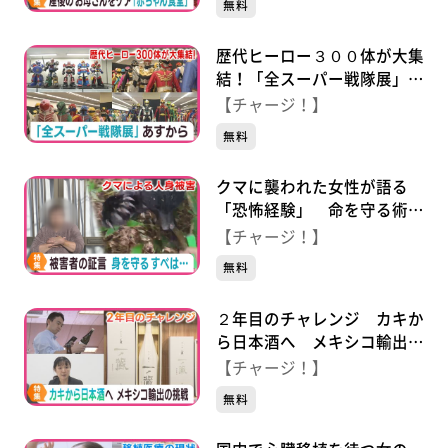
無料
歴代ヒーロー３００体が大集
結！「全スーパー戦隊展」１
１月２２日から仙台・青葉区
【チャージ！】
で開催
無料
クマに襲われた女性が語る
「恐怖経験」 命を守る術
は…
【チャージ！】
無料
２年目のチャレンジ カキか
ら日本酒へ メキシコ輸出の
挑戦
【チャージ！】
無料