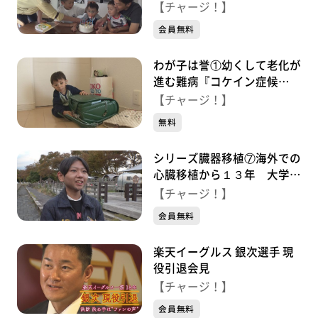
群』 懸命に生きる兄 支え
【チャージ！】
る弟たち
会員無料
わが子は誉①幼くして老化が
進む難病『コケイン症候
群』 １６歳の男の子 家族
【チャージ！】
とともに懸命に生きる
無料
シリーズ臓器移植⑦海外での
心臓移植から１３年 大学生
になった青年「臓器移植を知
【チャージ！】
って」
会員無料
楽天イーグルス 銀次選手 現
役引退会見
【チャージ！】
会員無料