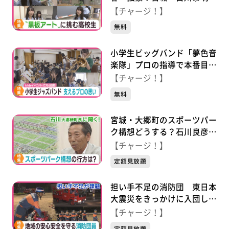
校の挑戦
【チャージ！】
無料
小学生ビッグバンド「夢色音
楽隊」プロの指導で本番目指
す
【チャージ！】
無料
宮城・大郷町のスポーツパー
ク構想どうする？石川良彦新
町長に聞く
【チャージ！】
定額見放題
担い手不足の消防団 東日本
大震災をきっかけに入団した
団員の思い
【チャージ！】
定額見放題