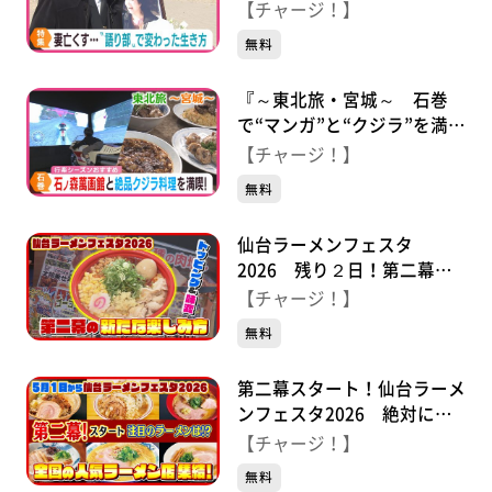
くした元消防士 語り部で変
【チャージ！】
わった人生
無料
『～東北旅・宮城～ 石巻
で“マンガ”と“クジラ”を満
喫』2026年4月27日（月）放
【チャージ！】
送
無料
仙台ラーメンフェスタ
2026 残り２日！第二幕の
新たな楽しみ方♪
【チャージ！】
無料
第二幕スタート！仙台ラーメ
ンフェスタ2026 絶対にう
まい、最強のラーメンをすべ
【チャージ！】
て紹介
無料