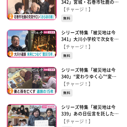
342」宮城・石巻市牡鹿の被
災者サロン“おらほの家” 支
【チャージ！】
える男性の思い
無料
シリーズ特集「被災地は今
341」大川小学校で次女を亡
くした男性 校舎保存・風化
【チャージ！】
防止 歩み続けた１５年
無料
シリーズ特集「被災地は今
340」“変わりゆく心”“変わ
らぬ心” 妻と孫を亡くす
【チャージ！】
遺族の１５年
無料
シリーズ特集「被災地は今
339」あの日伝言を託した
人々のその後 津波で家族３
【チャージ！】
人を失った気仙沼市の姉妹の