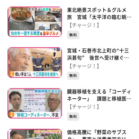
東北絶景スポット＆グルメ
旅 宮城「太平洋の臨む眺望
＆激辛チャレンジメニュー」
【チャージ！】
無料
宮城・石巻市北上町の“十三
浜甚句” 後世へ受け継ぐ思
い
【チャージ！】
無料
臓器移植を支える「コーディ
ネーター」 課題と移植医療
の未来は
【チャージ！】
無料
価格高騰に「野菜のサブス