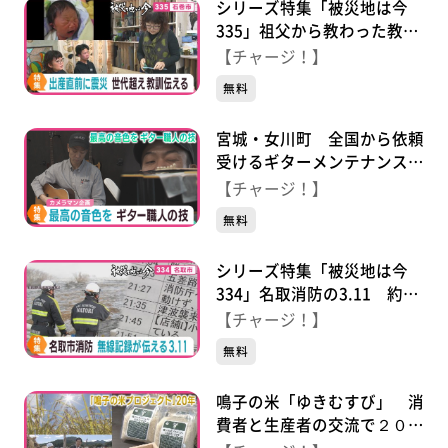
シリーズ特集「被災地は今
335」祖父から教わった教訓
を息子に伝え続ける母の思い
【チャージ！】
無料
宮城・女川町 全国から依頼
受けるギターメンテナンス職
人 こだわりの調整法
【チャージ！】
無料
シリーズ特集「被災地は今
334」名取消防の3.11 約
100時間の無線記録と証言で
【チャージ！】
見つめるあの日
無料
鳴子の米「ゆきむすび」 消
費者と生産者の交流で２０周