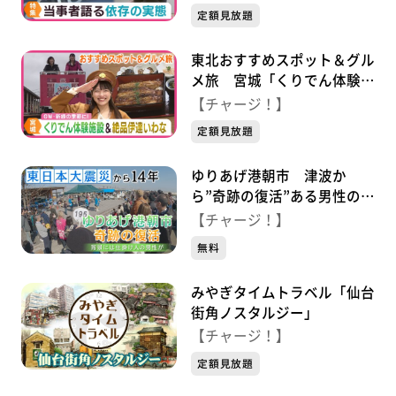
定額見放題
東北おすすめスポット＆グル
メ旅 宮城「くりでん体験施
設＆絶品伊達いわな」
【チャージ！】
定額見放題
ゆりあげ港朝市 津波か
ら”奇跡の復活”ある男性の思
い…
【チャージ！】
無料
みやぎタイムトラベル「仙台
街角ノスタルジー」
【チャージ！】
定額見放題