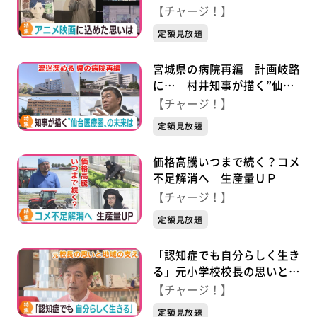
に込めた思い
【チャージ！】
定額見放題
宮城県の病院再編 計画岐路
に… 村井知事が描く”仙台
医療圏”の未来は？
【チャージ！】
定額見放題
価格高騰いつまで続く？コメ
不足解消へ 生産量ＵＰ
【チャージ！】
定額見放題
「認知症でも自分らしく生き
る」元小学校校長の思いと地
域の支え
【チャージ！】
定額見放題