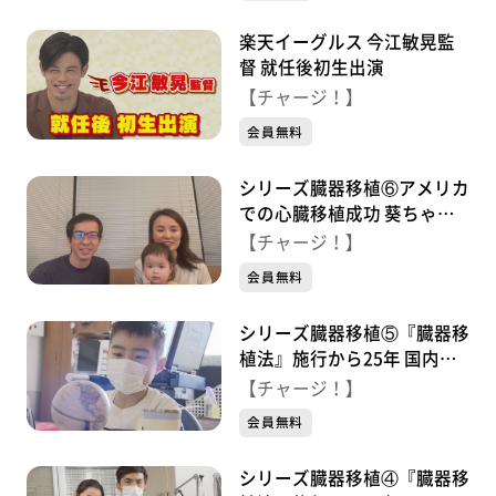
楽天イーグルス 今江敏晃監
督 就任後初生出演
【チャージ！】
会員無料
シリーズ臓器移植⑥アメリカ
での心臓移植成功 葵ちゃん
と家族 命をめぐる日々
【チャージ！】
会員無料
シリーズ臓器移植⑤『臓器移
植法』施行から25年 国内で3
年半 心臓移植を待つ少年
【チャージ！】
会員無料
シリーズ臓器移植④『臓器移