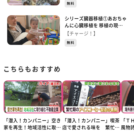
無料
シリーズ臓器移植①あおちゃ
んに心臓移植を 移植の現状
両親の思い
【チャージ！】
無料
こちらもおすすめ
「潜入！カンパニー」空き
「潜入！カンパニー」喫茶
「Ｔ
家を再生！地域活性に取り
店で愛される味を 繁忙
風物