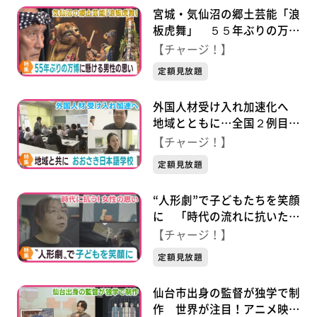
宮城・気仙沼の郷土芸能「浪
板虎舞」 ５５年ぶりの万博
に懸ける８０歳男性の思い
【チャージ！】
定額見放題
外国人材受け入れ加速化へ
地域とともに…全国２例目の
公立日本語学校「おおさき日
【チャージ！】
本語学校」
定額見放題
“人形劇”で子どもたちを笑顔
に 「時代の流れに抗いた
い」女性の思い
【チャージ！】
定額見放題
仙台市出身の監督が独学で制
作 世界が注目！アニメ映画