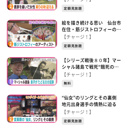
り迎える
定額見放題
絵を描き続ける思い 仙台市
在住・筋ジストロフィーのア
ーティスト
【チャージ！】
定額見放題
【シリーズ戦後８０年】マー
シャル諸島で戦死“餓死の
島”息子がたどる父の足跡
【チャージ！】
無料
“仙女”のリングとその裏側
地元出身選手の情熱に迫る
【チャージ！】
定額見放題