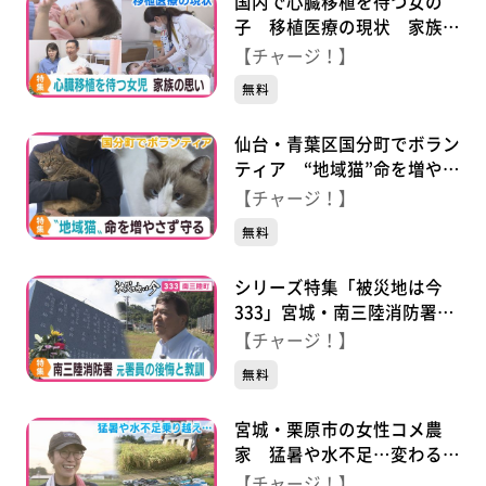
国内で心臓移植を待つ女の
子 移植医療の現状 家族の
思い
【チャージ！】
無料
仙台・青葉区国分町でボラン
ティア “地域猫”命を増やさ
ず守る
【チャージ！】
無料
シリーズ特集「被災地は今
333」宮城・南三陸消防署の
元署員の男性 あの日の後悔
【チャージ！】
と今伝えたい思い
無料
宮城・栗原市の女性コメ農
家 猛暑や水不足…変わる農
政 困難乗り越え待望の稲刈
【チャージ！】