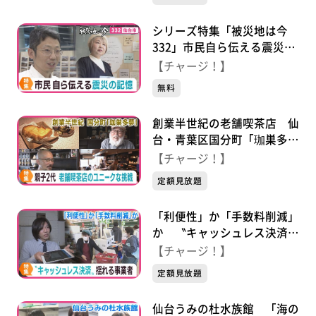
シリーズ特集「被災地は今
332」市民自ら伝える震災の
記憶
【チャージ！】
無料
創業半世紀の老舗喫茶店 仙
台・青葉区国分町「珈巣多
夢」 ２代目のユニークな挑
【チャージ！】
戦
定額見放題
「利便性」か「手数料削減」
か 〝キャッシュレス決済〟
揺れる事業者
【チャージ！】
定額見放題
仙台うみの杜水族館 「海の