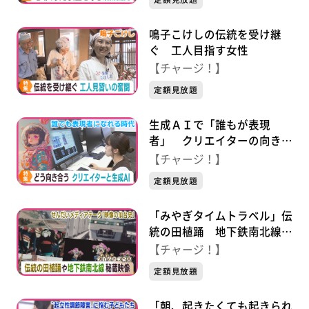
鳴子こけしの伝統を受け継
ぐ 工人目指す女性
【チャージ！】
定額見放題
生成ＡＩで「誰もが表現
者」 クリエイターの向き合
い方
【チャージ！】
定額見放題
「みやぎタイムトラベル」伝
統の田植踊 地下鉄南北線完
成までの秘蔵映像
【チャージ！】
定額見放題
「朝、起きたくても起きられ