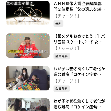
ＡＮＮ映像大賞 企画編集部
門２位受賞「父の遺志を継ぎ
自転車づくりにかける思い」
【チャージ！】
無料
【銀メダルおめでとう！】パ
リ五輪 スケートボード 女子
ストリート銀メダル 赤間凛
【チャージ！】
音 独占インタビュー！
会員無料
わが子は誉③幼くして老化が
進む難病『コケイン症候
群』 命と向き合う家族
【チャージ！】
会員無料
わが子は誉②幼くして老化が
進む難病『コケイン症候