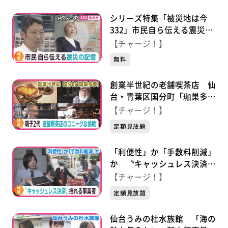
シリーズ特集「被災地は今
332」市民自ら伝える震災の
記憶
【チャージ！】
無料
創業半世紀の老舗喫茶店 仙
台・青葉区国分町「珈巣多
夢」 ２代目のユニークな挑
【チャージ！】
戦
定額見放題
「利便性」か「手数料削減」
か 〝キャッシュレス決済〟
揺れる事業者
【チャージ！】
定額見放題
仙台うみの杜水族館 「海の