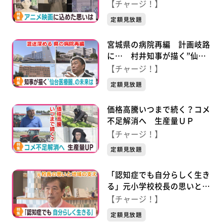
に込めた思い
【チャージ！】
定額見放題
宮城県の病院再編 計画岐路
に… 村井知事が描く”仙台
医療圏”の未来は？
【チャージ！】
定額見放題
価格高騰いつまで続く？コメ
不足解消へ 生産量ＵＰ
【チャージ！】
定額見放題
「認知症でも自分らしく生き
る」元小学校校長の思いと地
域の支え
【チャージ！】
定額見放題