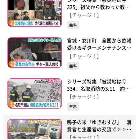
335」祖父から教わった教訓
を息子に伝え続ける母の思い
【チャージ！】
無料
宮城・女川町 全国から依頼
受けるギターメンテナンス職
人 こだわりの調整法
【チャージ！】
無料
シリーズ特集「被災地は今
334」名取消防の3.11 約
100時間の無線記録と証言で
【チャージ！】
見つめるあの日
無料
鳴子の米「ゆきむすび」 消
費者と生産者の交流で２０周
年
【チャージ！】