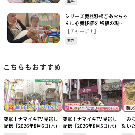
無料
シリーズ臓器移植①あおちゃ
んに心臓移植を 移植の現状
両親の思い
【チャージ！】
無料
こちらもおすすめ
突撃！ナマイキTV 見逃し
突撃！ナマイキTV 見逃し
「み
配信【2026年8月6日(木)放
配信【2026年8月5日(水)放
効い
送分】
送分】
白キ