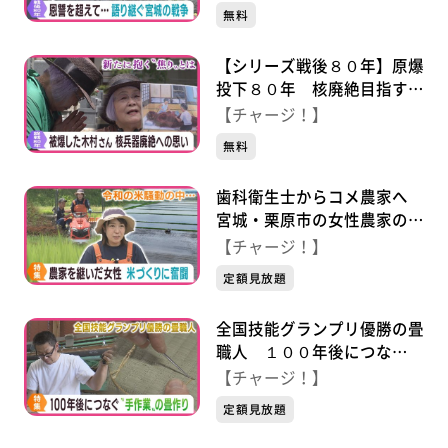
えて…語り継ぐ戦争の記憶
無料
【シリーズ戦後８０年】原爆
投下８０年 核廃絶目指す仙
台市の木村緋紗子さん “焦
【チャージ！】
り”と”誓い” ＃語り継ぐ戦
無料
争
歯科衛生士からコメ農家へ
宮城・栗原市の女性農家の奮
闘
【チャージ！】
定額見放題
全国技能グランプリ優勝の畳
職人 １００年後につな
ぐ“手作業”の畳作り
【チャージ！】
定額見放題