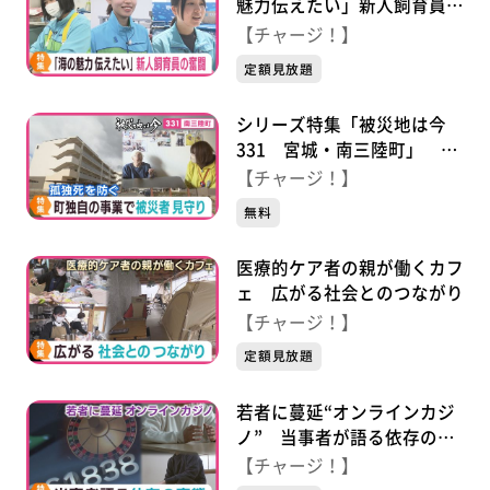
魅力伝えたい」新人飼育員の
奮闘
【チャージ！】
定額見放題
シリーズ特集「被災地は今
331 宮城・南三陸町」 孤
独死を防ぐ！町独自の事業で
【チャージ！】
被災者見守り
無料
医療的ケア者の親が働くカフ
ェ 広がる社会とのつながり
【チャージ！】
定額見放題
若者に蔓延“オンラインカジ
ノ” 当事者が語る依存の実
態
【チャージ！】