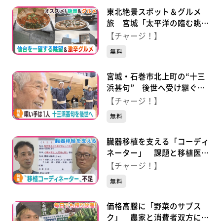
東北絶景スポット＆グルメ
旅 宮城「太平洋の臨む眺望
＆激辛チャレンジメニュー」
【チャージ！】
無料
宮城・石巻市北上町の“十三
浜甚句” 後世へ受け継ぐ思
い
【チャージ！】
無料
臓器移植を支える「コーディ
ネーター」 課題と移植医療
の未来は
【チャージ！】
無料
価格高騰に「野菜のサブス
ク」 農家と消費者双方にメ