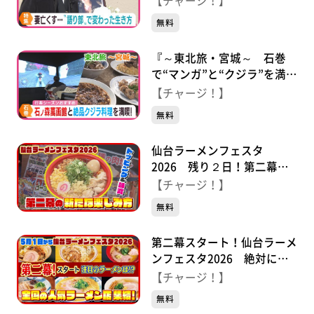
【チャージ！】
わった人生
無料
『～東北旅・宮城～ 石巻
で“マンガ”と“クジラ”を満
喫』2026年4月27日（月）放
【チャージ！】
送
無料
仙台ラーメンフェスタ
2026 残り２日！第二幕の
新たな楽しみ方♪
【チャージ！】
無料
第二幕スタート！仙台ラーメ
ンフェスタ2026 絶対にう
まい、最強のラーメンをすべ
【チャージ！】
て紹介
無料