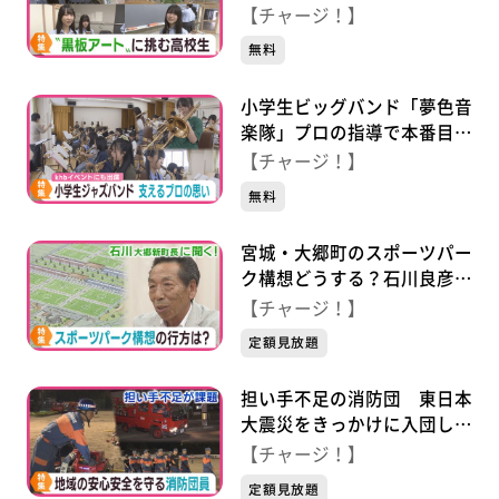
校の挑戦
【チャージ！】
無料
小学生ビッグバンド「夢色音
楽隊」プロの指導で本番目指
す
【チャージ！】
無料
宮城・大郷町のスポーツパー
ク構想どうする？石川良彦新
町長に聞く
【チャージ！】
定額見放題
担い手不足の消防団 東日本
大震災をきっかけに入団した
団員の思い
【チャージ！】
定額見放題