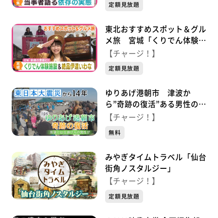
定額見放題
東北おすすめスポット＆グル
メ旅 宮城「くりでん体験施
設＆絶品伊達いわな」
【チャージ！】
定額見放題
ゆりあげ港朝市 津波か
ら”奇跡の復活”ある男性の思
い…
【チャージ！】
無料
みやぎタイムトラベル「仙台
街角ノスタルジー」
【チャージ！】
定額見放題