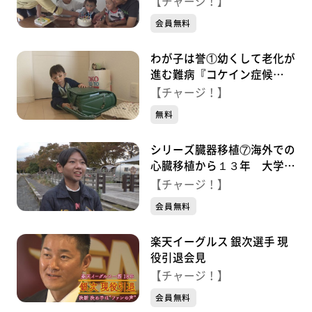
【チャージ！】
る弟たち
会員無料
わが子は誉①幼くして老化が
進む難病『コケイン症候
群』 １６歳の男の子 家族
【チャージ！】
とともに懸命に生きる
無料
シリーズ臓器移植⑦海外での
心臓移植から１３年 大学生
になった青年「臓器移植を知
【チャージ！】
って」
会員無料
楽天イーグルス 銀次選手 現
役引退会見
【チャージ！】
会員無料