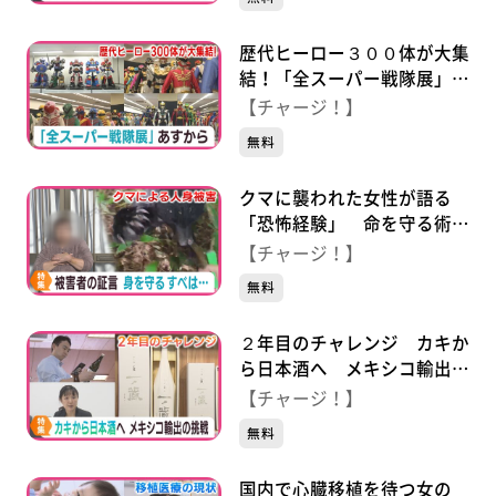
歴代ヒーロー３００体が大集
結！「全スーパー戦隊展」１
１月２２日から仙台・青葉区
【チャージ！】
で開催
無料
クマに襲われた女性が語る
「恐怖経験」 命を守る術
は…
【チャージ！】
無料
２年目のチャレンジ カキか
ら日本酒へ メキシコ輸出の
挑戦
【チャージ！】
無料
国内で心臓移植を待つ女の