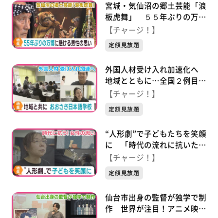
宮城・気仙沼の郷土芸能「浪
板虎舞」 ５５年ぶりの万博
に懸ける８０歳男性の思い
【チャージ！】
定額見放題
外国人材受け入れ加速化へ
地域とともに…全国２例目の
公立日本語学校「おおさき日
【チャージ！】
本語学校」
定額見放題
“人形劇”で子どもたちを笑顔
に 「時代の流れに抗いた
い」女性の思い
【チャージ！】
定額見放題
仙台市出身の監督が独学で制
作 世界が注目！アニメ映画