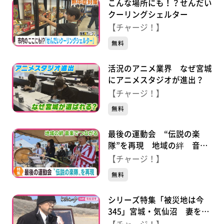
こんな場所にも！？せんだい
クーリングシェルター
【チャージ！】
無料
活況のアニメ業界 なぜ宮城
にアニメスタジオが進出？
【チャージ！】
無料
最後の運動会 “伝説の楽
隊”を再現 地域の絆 音楽
でつながる
【チャージ！】
無料
シリーズ特集「被災地は今
345」宮城・気仙沼 妻を亡
くした元消防士 語り部で変