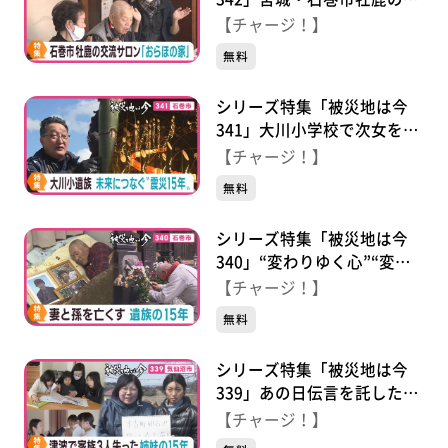
災者サロン“おらほの家” 支
【チャージ！】
える男性の思い
無料
シリーズ特集「被災地は今
341」大川小学校で次女を亡
くした男性 校舎保存・風化
【チャージ！】
防止 歩み続けた１５年
無料
シリーズ特集「被災地は今
340」“変わりゆく心”“変わ
らぬ心” 妻と孫を亡くす
【チャージ！】
遺族の１５年
無料
シリーズ特集「被災地は今
339」あの日伝言を託した
人々のその後 津波で家族３
【チャージ！】
人を失った気仙沼市の姉妹の