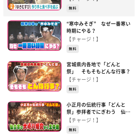
無料
“寒中みそぎ” なぜ一番寒い
時期にやる？
【チャージ！】
無料
宮城県内各地で「どんと
祭」 そもそもどんな行事？
【チャージ！】
無料
小正月の伝統行事「どんと
祭」参拝者でにぎわう 仙台
市の大崎八幡宮から生中継
【チャージ！】
無料