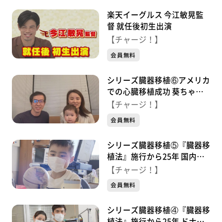
楽天イーグルス 今江敏晃監
督 就任後初生出演
【チャージ！】
会員無料
シリーズ臓器移植⑥アメリカ
での心臓移植成功 葵ちゃん
と家族 命をめぐる日々
【チャージ！】
会員無料
シリーズ臓器移植⑤『臓器移
植法』施行から25年 国内で3
年半 心臓移植を待つ少年
【チャージ！】
会員無料
シリーズ臓器移植④『臓器移
植法』施行から25年 ドナー