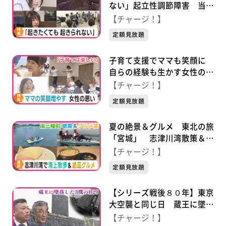
ない」起立性調節障害 当事
者と家族の思い
【チャージ！】
定額見放題
子育て支援でママも笑顔に
自らの経験も生かす女性の思
い
【チャージ！】
定額見放題
夏の絶景＆グルメ 東北の旅
「宮城」 志津川湾散策＆贅
沢生ウニ丼
【チャージ！】
定額見放題
【シリーズ戦後８０年】東京
大空襲と同じ日 蔵王に墜落
した３機のＢ２９ 恩讐を超
【チャージ！】