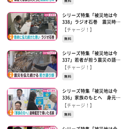
無料
１５年 それでも前へ…
シリーズ特集「被災地は今
338」ラジオ石巻 震災時も
懸命に発信し続けた思いとこ
【チャージ！】
れから
無料
シリーズ特集「被災地は今
337」若者が担う震災の語り
部 “あの日”を伝える思いと
【チャージ！】
は
無料
シリーズ特集「被災地は今
336」家族のもとへ 身元判
明に尽くした人々の思い
【チャージ！】
無料
シリーズ特集「被災地は今