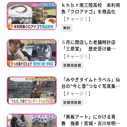
ｋｈｂ×南三陸高校 未利用
魚「クロアナゴ」を商品化
【チャージ！】
無料
５月に閉店した老舗時計店
「三原堂」 歴史受け継
ぐ“修理工房”
【チャージ！】
定額見放題
「みやぎタイムトラベル」仙
台の“今と昔”つなぐ写真集
「センダイ・タイムマシン」
【チャージ！】
定額見放題
「黒板アート」にかける青
春 強豪！宮城・古川黎明高