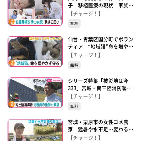
子 移植医療の現状 家族の
思い
【チャージ！】
無料
仙台・青葉区国分町でボラン
ティア “地域猫”命を増やさ
ず守る
【チャージ！】
無料
シリーズ特集「被災地は今
333」宮城・南三陸消防署の
元署員の男性 あの日の後悔
【チャージ！】
と今伝えたい思い
無料
宮城・栗原市の女性コメ農
家 猛暑や水不足…変わる農
政 困難乗り越え待望の稲刈
【チャージ！】