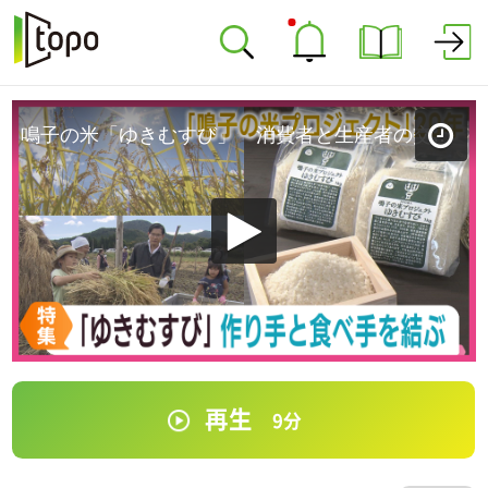
鳴子の米「ゆきむすび」 消費者と生産者の交流で２０周年
再生
9
分