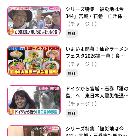
シリーズ特集「被災地は今
344」宮城・石巻 亡き孫を
思い残した桜 今も人をつな
【チャージ！】
ぐ
無料
いよいよ開幕！仙台ラーメン
フェスタ2026第一幕！食べ
逃せない麵がここにある！
【チャージ！】
無料
ドイツから宮城・石巻「猫の
島」へ 東日本大震災後通い
続ける獣医師
【チャージ！】
無料
シリーズ特集「被災地は今
342」宮城・石巻市牡鹿の被