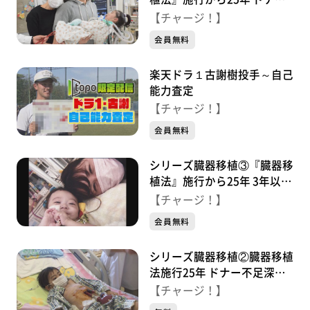
になった娘 決断した家族の
【チャージ！】
思い
会員無料
楽天ドラ１古謝樹投手～自己
能力査定
【チャージ！】
会員無料
シリーズ臓器移植③『臓器移
植法』施行から25年 3年以上
待機も…移植かなわず
【チャージ！】
会員無料
シリーズ臓器移植②臓器移植
法施行25年 ドナー不足深刻
海外移植目指す家族と移植経
【チャージ！】
験した少年