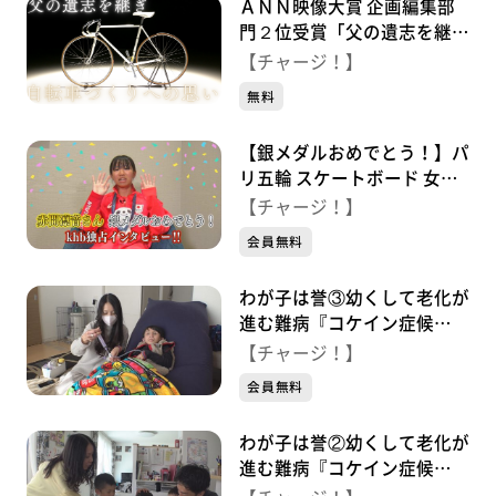
ＡＮＮ映像大賞 企画編集部
門２位受賞「父の遺志を継ぎ
自転車づくりにかける思い」
【チャージ！】
無料
【銀メダルおめでとう！】パ
リ五輪 スケートボード 女子
ストリート銀メダル 赤間凛
【チャージ！】
音 独占インタビュー！
会員無料
わが子は誉③幼くして老化が
進む難病『コケイン症候
群』 命と向き合う家族
【チャージ！】
会員無料
わが子は誉②幼くして老化が
進む難病『コケイン症候
群』 懸命に生きる兄 支え