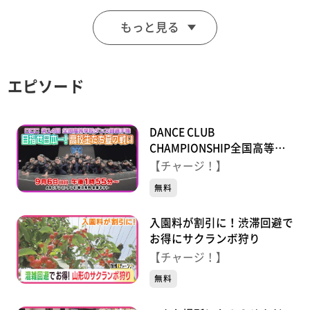
した。全国の消費者をはじめ、多くの人に支えられて作
もっと見る
られるこの米が、鳴子地区に何をもたらしたのか取材。
【放送局】東日本放送
エピソード
【放送日】2026年1月21日(水)
DANCE CLUB
CHAMPIONSHIP全国高等学
校ダンス部選手権
【チャージ！】
無料
入園料が割引に！渋滞回避で
お得にサクランボ狩り
【チャージ！】
無料