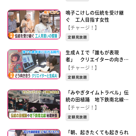
鳴子こけしの伝統を受け継
ぐ 工人目指す女性
【チャージ！】
定額見放題
生成ＡＩで「誰もが表現
者」 クリエイターの向き合
い方
【チャージ！】
定額見放題
「みやぎタイムトラベル」伝
統の田植踊 地下鉄南北線完
成までの秘蔵映像
【チャージ！】
定額見放題
「朝、起きたくても起きられ