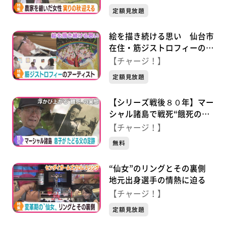
り迎える
定額見放題
絵を描き続ける思い 仙台市
在住・筋ジストロフィーのア
ーティスト
【チャージ！】
定額見放題
【シリーズ戦後８０年】マー
シャル諸島で戦死“餓死の
島”息子がたどる父の足跡
【チャージ！】
無料
“仙女”のリングとその裏側
地元出身選手の情熱に迫る
【チャージ！】
定額見放題