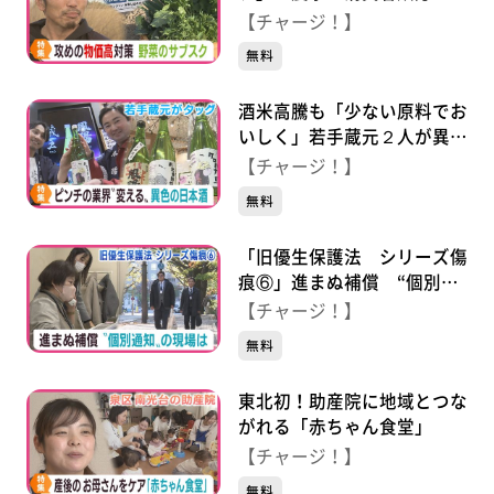
リット
【チャージ！】
無料
酒米高騰も「少ない原料でお
いしく」若手蔵元２人が異色
の新商品
【チャージ！】
無料
「旧優生保護法 シリーズ傷
痕⑥」進まぬ補償 “個別通
知”の現場 歴史の検証は？
【チャージ！】
無料
東北初！助産院に地域とつな
がれる「赤ちゃん食堂」
【チャージ！】
無料