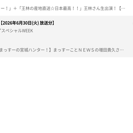
大人気「まっすーの宮城ハンター！」＋「王林の産地直送☆日本最高！！」王林さん生出演！【まっすーの宮城ハンター！ 松島の絶景＆グルメ】まっすーことＮＥＷＳの増田貴久さんが出演！絶景を眺めながら旬のアナゴ！穴子餅・穴子丼・穴子白焼きのとにかくアナゴ尽くし！【デパスパ一番のり！】イオンモール新利府から生中継！【ナマなキッチン】レンチン蒸しナスの香味しょうゆがけ【本間ちゃん流今日の方言五七五】これであなたも方言の達人！？知って納得、聞いて爆笑！今から使える方言の“ツウ”な言い回しを本間ちゃん流に教えちゃいます。この動画は2026年6月29日(月)に放送されたものです。※紹介した催事等は終了している場合があります。※紹介した商品等は取り扱いが終了している場合があります。
026年6月30日(火) 放送分】
スペシャルWEEK
す。
つゆ知らずスペシャルWEEK【まっすーの宮城ハンター！】まっすーことＮＥＷＳの増田貴久さんが出演！松島のディープスポットを巡る【突撃！ナマイキカカク】■ミラックマツヤPLUS+ 多賀城店【住所】多賀城市丸山1丁目5番30号【営業時間】9:00-19:00【電話番号】022-367-1511 【FAX】022-366-2146【ナマなキッチン】「簡単薬膳 とうもろこしご飯 わかめのスープ」【本間ちゃん流方言五七五】これであなたも方言の達人！？知って納得、聞いて爆笑！？今から使える方言の“ツウ”な言い回しを教えちゃいます。【ぐりりグッズプレゼント】この動画は2026年6月30日(火) に放送されたものです。※紹介した催事等は終了している場合があります。※紹介した商品等は取り扱いが終了している場合があります。