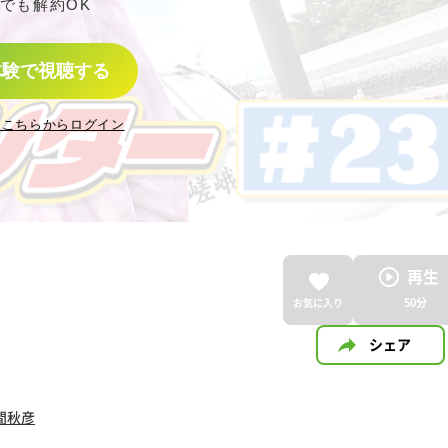
でも解約OK
体験で視聴する
はこちらからログイン
再生
50
分
お気に入り
シェア
間秋彦