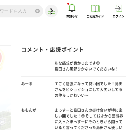
Usako
島田さんとわちゃわちゃする姿も島に名
付け始める可愛い姿も伊達政宗歴史館で
お知らせ
ご利用ガイド
ログイン
の真面目な姿も全部好きです❣️
cyaan
私もとても勉強になりました。歴史観の
方の丁寧な解説でまっすーが本当に興味
を持って楽しんでいるのが伝わってきま
コメント・応援ポイント
した。ボケがちなまっすーですけど今の
年齢だから理解できて楽しいというリア
ルな感想が良かったです😊
島田さん風邪ひかないでくださいね！
みーる
すごく勉強になって良い回でした！島田
さんをビショビショにして大笑いしてる
の仲良しかわいい〜
ももんが
まっすーと島田さんの掛け合いが特に楽
しい回でした！😆そして12才から芸能界
に入ったまっすーにそのときから闘って
いると言ってくださった島田さん優しい