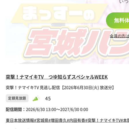
いつ
無料
会員の方
突撃！ナマイキTV つゆ知らずスペシャルWEEK
突撃！ナマイキTV 見逃し配信【2026年6月30日(火) 放送分】
45
定額見放題
配信期間：
2026/6/30 13:00〜2027/6/30 0:00
東日本放送
情報
#宮城県
#増田貴久
#内田有香
#突撃！ナマイキTV
#本