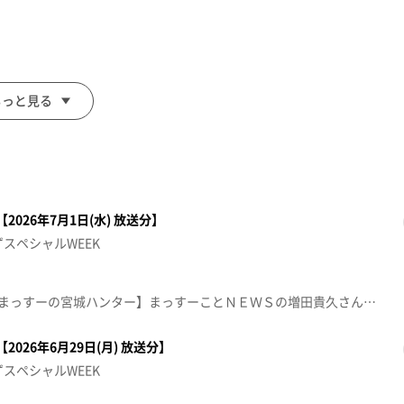
もっと見る
026年7月1日(水) 放送分】
スペシャルWEEK
つゆ知らずスペシャルWEEK【まっすーの宮城ハンター】まっすーことＮＥＷＳの増田貴久さんが出演！松島の老舗！80歳の店主が守るおふくろの味と700年続く銘菓のお店で菓子焼きに挑戦【きょうの方言五七五】これであなたも方言の達人！？知って納得、聞いて爆笑！？今から使える方言の“ツウ”な言い回しを教えちゃいます。【デパスパ一番のり！】仙台パルコ2から生中継【ナマなキッチン】ズッキーニとツナのサラダ【突撃生中継！】仙台三越から生中継この動画は2026年7月1日(水) に放送されたものです。※紹介した催事等は終了している場合があります。※紹介した商品等は取り扱いが終了している場合があります。
？
026年6月29日(月) 放送分】
スペシャルWEEK