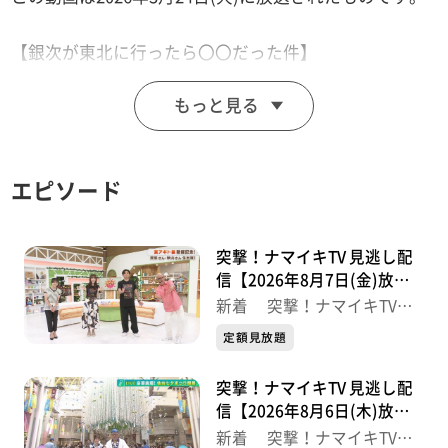
【銀次が東北に行ったら〇〇だった件】
楽天モバイル最強パーク宮城の新フェンスを体験！
もっと見る
ホームランキャッチに挑戦！
【突撃！ナマイキカカク】
エピソード
■生鮮館むらぬし
【住所】仙台市若林区大和町1-21-7
【営業時間】9:00～20:00
突撃！ナマイキTV 見逃し配
【電話番号】022-238-0002
信【2026年8月7日(金)放送
分】
新着 突撃！ナマイキTV
最新
【ナマなキッチン】
定額見放題
「薬味の効いた 照り焼きチキンどんぶり」
突撃！ナマイキTV 見逃し配
信【2026年8月6日(木)放送
【おパン】
分】
新着 突撃！ナマイキTV
■ライスブレッド&スイーツ モナモナ 河原町店