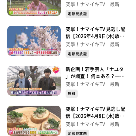
分】
突撃！ナマイキTV 最新
定額見放題
突撃！ナマイキTV 見逃し配
信【2026年4月9日(木)放送
分】
突撃！ナマイキTV 最新
定額見放題
新企画！若手芸人「ナユタ
」が調査！ 何本ある？一目
千本桜の真相に迫る【突撃！
突撃！ナマイキTV 最新
ナマイキTV】
無料
突撃！ナマイキTV 見逃し配
信【2026年4月8日(水)放送
分】
突撃！ナマイキTV 最新
定額見放題