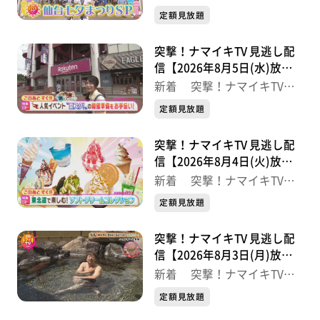
最新
定額見放題
【住所】仙台市若林区河原町1丁目1-23 イガスト・ゲー
ト河原町 1F
突撃！ナマイキTV 見逃し配
【営業時間】9:00～19:00（日曜のみ18:00迄）
信【2026年8月5日(水)放送
【定休日】不定休
分】
新着 突撃！ナマイキTV
【電話番号】022-209-4214
最新
定額見放題
※紹介した催事等は終了している場合があります。
突撃！ナマイキTV 見逃し配
※紹介した商品等は取り扱いが終了している場合があり
信【2026年8月4日(火)放送
ます。
分】
新着 突撃！ナマイキTV
最新
定額見放題
突撃！ナマイキTV 見逃し配
信【2026年8月3日(月)放送
分】
新着 突撃！ナマイキTV
最新
定額見放題