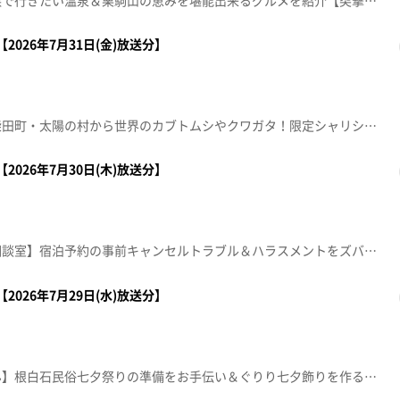
【温泉ハンター！】夏休み家族で行きたい温泉＆栗駒山の恵みを堪能出来るグルメを紹介【突撃！ナマイキカカク】■あいのや石巻のぞみ野店【住所】石巻市のぞみ野二丁目2-1【営業時間】0225-90-3344【電話番号】9:30～20:00【本間ちゃん流方言五七五】これであなたも方言の達人！？知って納得、聞いて爆笑！？今から使える方言の“ツウ”な言い回しを教えちゃいます。【ナマなキッチン】「炊飯器で作る 炒めず炒飯 おまけのアミスープ」※紹介した催事等は終了している場合があります。※紹介した商品等は取り扱いが終了している場合があります。
2026年7月31日(金)放送分】
【熊ちゃんの突撃！生中継】柴田町・太陽の村から世界のカブトムシやクワガタ！限定シャリシャリグルメを紹介【本間ちゃん流方方言五七五】これであなたも方言の達人！？知って納得、聞いて爆笑！今から使える方言の“ツウ”な言い回しを本間ちゃん流に教えちゃいます。【ナマなキッチン～人気店パティシエ直伝！家庭で作れる本格スイーツ】『ブルーベリーのクレープロール』ムッシュ マスノ アルパジョン 栗生店 チーフパティシエ 太刀川潤【住所】仙台市青葉区栗生6-12-6【電話番号】022-391-7950【営業時間】9:30～19:00 年中無休 10:00～17:00（カフェ）【デパスパ一番のり！】藤崎から生中継！【傑作topoぐるめ】※紹介した催事等は終了している場合があります。※紹介した商品等は取り扱いが終了している場合があります。
2026年7月30日(木)放送分】
【知って納得！ナマイキ法律相談室】宿泊予約の事前キャンセルトラブル＆ハラスメントをズバッと解決します！【デパスパ一番のり！～ザ・モール仙台長町から生中継！】Nishikawa ガードラップ ＆ バイセル 8月買取保証キャンペーン【本間ちゃん流方言五七五】これであなたも方言の達人！？知って納得、聞いて爆笑！？今から使える方言の“ツウ”な言い回しを教えちゃいます。【ナマなキッチン】「鰻のバルサミコ風味と赤ワインのリゾット」ホテルメトロポリタン仙台 レストラン セレニティ 料理長 青木克己※紹介した催事等は終了している場合があります。※紹介した商品等は取り扱いが終了している場合があります。
2026年7月29日(水)放送分】
【うっちーの何か困ってません】根白石民俗七夕祭りの準備をお手伝い＆ぐりり七夕飾りを作る【きょうの方言五七五】これであなたも方言の達人！？知って納得、聞いて爆笑！？今から使える方言の“ツウ”な言い回しを教えちゃいます。【デパスパ一番のり！】仙台パルコ1から生中継【ナマなキッチン】焼きピーマンと塩鮭のマリネレンチンピーマンとたらこのナムル■プレゼント ※ハガキで応募 あす(30日)の消印有効春夏野菜詰合せ（きゅうり・トマト・ズッキーニ・ツルムラサキ）…5名様【突撃生中継！】仙台三越から生中継【杜の都親善大使生出演！】今年の七夕まつりの見どころ※紹介した催事等は終了している場合があります。※紹介した商品等は取り扱いが終了している場合があります。