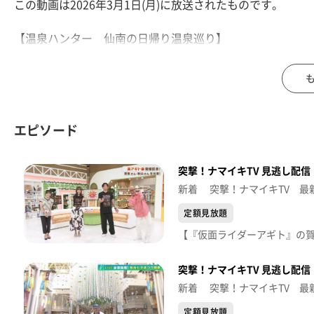
この動画は2026年3月1日(月)に放送されたものです。
【温泉ハンター 仙南の日帰り温泉巡り】
角田の人気ラーメンが登場「角田ブラック」
【突撃！ナマイキカカク あいのや石巻のぞみ野店】
【住所】石巻市のぞみ野2丁目2-1
【営業時間】9:30～20:00
エピソード
【電話番号】0225-90-3344
突撃！ナマイキTV 見逃し配信【
【ナマなキッチン】
『浅利の塩麹蒸し』
新着 突撃！ナマイキTV 最
日本料理 美と和 akita-K 秋田克志呂
定額見放題
■日本料理 美と和 akita -K-
【住所】仙台市青葉区本町3丁目1-17 やまふくビル地下1階
【電話番号】022-797-4338
突撃！ナマイキTV 見逃し配信【
新着 突撃！ナマイキTV 最
※紹介した催事等は終了している場合があります。
※紹介した商品等は取り扱いが終了している場合がありま
定額見放題