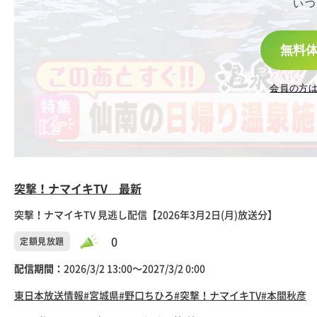
いつ
無料
会員の方
突撃！ナマイキTV 最新
突撃！ナマイキTV 見逃し配信【2026年3月2日(月)放送分】
0
定額見放題
配信期間：
2026/3/2 13:00〜2027/3/2 0:00
東日本放送
情報
#宮城県
#野口ちひろ
#突撃！ナマイキTV
#本間秋彦