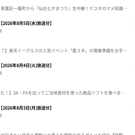
【特集：仙台七夕まつりＳＰ】青葉区一番町から『仙台七夕まつり』生中継！ナユタのマメ知識＆オリジナル飾り披露＆限定グルメ！本間チャ～ンスや豪華なプレゼントも！七夕一色もりもり盛沢山の１時間！①宮城を〇っと調査！イチからナユタ②オリジナル七夕飾りお披露目！■根白石民俗七夕まつり ８日（土）まで開催中【グルメ中継】①うまい鮨勘 一番町支店 営業：11:30～22:00 夏祭2026は11日（火）まで開催中②日本料理 美と和 akita -K- 仙台 営業：昼 12:00～15:00/夜 18:00～22:00③ZUNDA ZUNDA CAFE 仙台一番町本店 営業：11:00～17:30※紹介した催事等は終了している場合があります。※紹介した商品等は取り扱いが終了している場合があります。
2026年8月5日(水)放送分】
新
【うっちーの何か困ってません？】楽天イーグルスの人気イベント〝夏スタ〟の開催準備をお手伝い！■夏スタ!STARLIGHT GALAXY 8/23(日)まで【ナマなキッチン】梅生姜ごはん きゅうりとささみの吸い物【デパスパ一番のり！】仙台三越から生中継JAPANESE CURRY FESTIVAL in 仙台【本間ちゃん流 今日の方言五七五】これであなたも方言の達人！？知って納得、聞いて爆笑！今から使える方言の“ツウ”な言い回しを本間ちゃん流に教えちゃいます。【傑作topoぐるめ】■Tea Leafull（名取市美田園）■ケーキハウス フレーズ 将監店（泉区将監）※紹介した催事等は終了している場合があります。※紹介した商品等は取り扱いが終了している場合があります。
2026年8月4日(火)放送分】
新
【東北のソフトクリームを楽しむ！】SA・PAを巡ってご当地食材を使った絶品ソフトを食べまくります「ソフコレ２０２６」で検索【デパスパ一番のり！】イケア仙台から生中継！【ナマなキッチン】トマトにんじんピラフ＆蒸し鶏の夏野菜ソース【本間ちゃん流 今日の方言五七五】これであなたも方言の達人！？知って納得、聞いて爆笑！今から使える方言の“ツウ”な言い回しを本間ちゃん流に教えちゃいます。【おパン】ル・マンジェ LE･MANGER【住所】仙台市青葉区八幡2-4-15 LE･MANGER【営業時間】8:00～19:00【定休日】日曜･祝日【電話番号】022-271-2027※紹介した催事等は終了している場合があります。※紹介した商品等は取り扱いが終了している場合があります。
2026年8月3日(月)放送分】
新