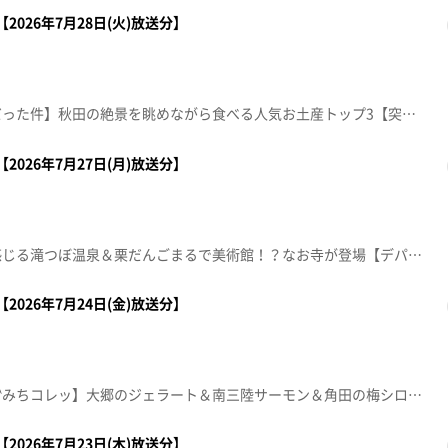
2026年7月28日(火)放送分】
【銀次が東北に行ったら○○だった件】秋田の絶景を眺めながら食べる人気お土産トップ3【突撃！ナマイキカカク】■八百物屋まるしん 長町駅前店【住所】仙台市太白区長町5-2-1【営業時間】10:00-20:00【電話番号】022-304-0966【ナマなキッチン】「茹で卵とヨーグルトの冷製パスタ」【本間ちゃん流方言五七五】これであなたも方言の達人！？知って納得、聞いて爆笑！？今から使える方言の“ツウ”な言い回しを教えちゃいます。【おパン】THE MOST BAKERY ＆ COFFEE 仙台東口店【住所】仙台市宮城野区榴岡4-12-1 BKテラス 1階【営業時間】8:00～19:00【定休日】不定休【電話番号】022-290-8911※紹介した催事等は終了している場合があります。※紹介した商品等は取り扱いが終了している場合があります。
2026年7月27日(月)放送分】
【おらほの町自慢！大崎市】感じる滝つぼ温泉＆栗だんごまるで美術館！？なお寺が登場【デパスパ一番のり！】イオンモール新利府から生中継！【ナマなキッチン】惣菜の混ぜご飯 メンチ鳴子地区の自慢スポット！夏をカツのピラフ風＆ひじきのちらし寿司【本間ちゃん流今日の方言五七五】これであなたも方言の達人！？知って納得、聞いて爆笑！今から使える方言の“ツウ”な言い回しを本間ちゃん流に教えちゃいます。※紹介した催事等は終了している場合があります。※紹介した商品等は取り扱いが終了している場合があります。
2026年7月24日(金)放送分】
【産地直送の商品を紹介する〝みちコレッ】大郷のジェラート＆南三陸サーモン＆角田の梅シロップを紹介！【本間ちゃん流今日の方言五七五】これであなたも方言の達人！？知って納得、聞いて爆笑！今から使える方言の“ツウ”な言い回しを本間ちゃん流に教えちゃいます。【ナマなキッチン】人気店パティシエ直伝！家庭で作れる本格スイーツ『桃のカルパッチョ仕立て』ムッシュ マスノ アルパジョン4号線岩沼店 チーフパティシエ 岩田大樹【住所】名取市堀内北竹85-6【電話番号】0223-22-0551【営業時間】9:30～19:00 年中無休【美尻王子のロイヤルレッスン】【おパン】【傑作topoぐるめ】※紹介した催事等は終了している場合があります。※紹介した商品等は取り扱いが終了している場合があります。
2026年7月23日(木)放送分】