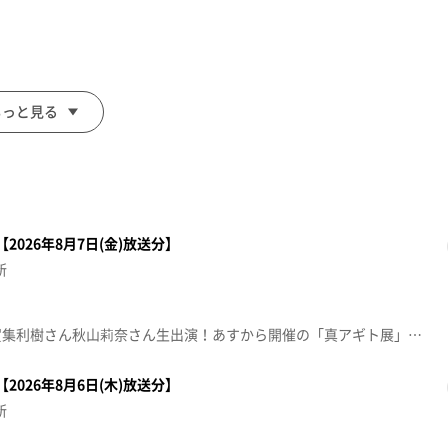
もっと見る
2026年8月7日(金)放送分】
新
【『仮面ライダーアギト』の賀集利樹さん秋山莉奈さん生出演！あすから開催の「真アギト展」の魅力を語る！】■仮面ライダーアギト25周年記念 真アギト展 東北・仙台会場【期間】8月8日(土)～8月30日(日)【会場】仙台駅前イービーンズ 9階杜のイベントホール 3階イベントスペース【料金】当日券(フリー日)一般(18歳以上)2,500円（税込） U-18(17歳以下)2,200円（税込）【龍ちゃんの突撃！生中継】せんだい農業園芸センターからカラフルな花々が光に包まれる夏のナイトイベントの見どころを紹介します【デパスパ一番のり！】エスパル仙台から生中継【本間ちゃん流方言五七五】これであなたも方言の達人！？知って納得、聞いて爆笑！今から使える方言の“ツウ”な言い回しを本間ちゃん流に教えちゃいます。【ナマなキッチン】人気店パティシエ直伝！家庭で作れる本格スイーツ『ほうれん草のムース』ムッシュ マスノ アルパジョン4号線岩沼店 チーフパティシエ 岩田大樹【住所】名取市堀内北竹85-6【電話番号】0223-22-0551【営業時間】9:30～19:00 年中無休【突撃！生中継】藤崎から生中継※紹介した催事等は終了している場合があります。※紹介した商品等は取り扱いが終了している場合があります。
2026年8月6日(木)放送分】
新
す。