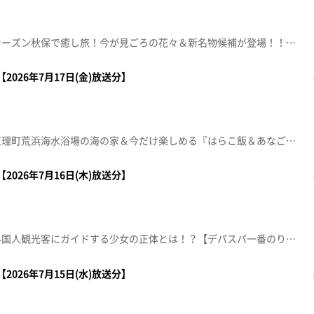
【温泉ハンター！】グリーンシーズン秋保で癒し旅！今が見ごろの花々＆新名物候補が登場！！【突撃！ナマイキカカク】 ■あいのや石巻のぞみ野店【住所】石巻市のぞみ野二丁目2-1【営業時間】0225-90-3344【電話番号】9:30～20:00ナマなキッチン「フルーツたっぷり冷やし中華」【本間ちゃん流方言五七五】これであなたも方言の達人！？知って納得、聞いて爆笑！？今から使える方言の“ツウ”な言い回しを教えちゃいます※紹介した催事等は終了している場合があります。※紹介した商品等は取り扱いが終了している場合があります。
2026年7月17日(金)放送分】
【龍ちゃんの突撃！生中継】亘理町荒浜海水浴場の海の家＆今だけ楽しめる『はらこ飯＆あなご飯』を紹介します。【デパスパ一番のり！】藤崎から生中継【ナマなキッチン】人気店パティシエが家庭で出来る本格スイーツを紹介「桃とラズベリーの杏仁プリン」鈴木 貴行パティシエムッシュ マスノ アルパジョン石巻総本店【住所】石巻市恵み野4丁目1-5【電話番号】0225-25-6950【営業時間】9:30～19:00 年中無休【突撃！生中継】ウジエスーパー 利府店【住所】利府町利府字新神明前16番地【営業時間】9:00～22:00【電話番号】022-349-0935【本間ちゃん流方言五七五】これであなたも方言の達人！？知って納得、聞いて爆笑！？今から使える方言の“ツウ”な言い回しを教えちゃいます※紹介した催事等は終了している場合があります。※紹介した商品等は取り扱いが終了している場合があります。
2026年7月16日(木)放送分】
【みやぎスゴキッズ】松島で外国人観光客にガイドする少女の正体とは！？【デパスパ一番のり！】ザ・モール仙台長町から生中継！【ナマなキッチン】「うな玉丼とろろ掛け」ホテルメトロポリタン仙台 日本料理・鉄板焼「はや瀬」 料理長 木村浩一【本間ちゃん流方言五七五】これであなたも方言の達人！？知って納得、聞いて爆笑！？今から使える方言の“ツウ”な言い回しを教えちゃいます。※紹介した催事等は終了している場合があります。※紹介した商品等は取り扱いが終了している場合があります。
2026年7月15日(水)放送分】