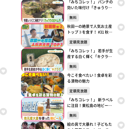
「みちコレッ！」 パンチの
効いた味付け「きゅうりの
白キムチ」【青葉区・森の
無料
駅】
秋田一の絶景で人気お土産
トップ３を食す！ #31 秋田
市編② 銀次が東北に行った
定額見放題
ら〇〇だった件
「みちコレッ！」 若手が生
産する白く輝く「キクラ
ゲ」【蔵王町・産直市場み
無料
んな野】
今こそ食べたい！食卓を彩
る漬物の魅力
定額見放題
「みちコレッ！」 新ラベル
に注目！東松島の地ビール
【東松島・GRAND HOPE】
無料
絵の具で大暴れ！子どもた