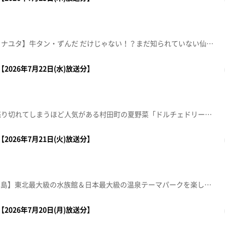
【宮城を〇っと調査！イチからナユタ】牛タン・ずんだ だけじゃない！？まだ知られていない仙台の新名物を調査！【デパスパ一番のり！】イオンタウン仙台泉大沢から生中継！【ナマなキッチン】『夏野菜と鶏肉の黒酢あん』ホテルメトロポリタン仙台 中国料理 桃李 料理長 金子清治【本間ちゃん流 今日の方言五七五】これであなたも方言の達人！？知って納得、聞いて爆笑！今から使える方言の“ツウ”な言い回しを本間ちゃん流に教えちゃいます。※紹介した催事等は終了している場合があります。※紹介した商品等は取り扱いが終了している場合があります。
2026年7月22日(水)放送分】
【みやぎ食彩発見！】すぐに売り切れてしまうほど人気がある村田町の夏野菜「ドルチェドリーム」とは？【ナマなキッチン】凍みこんにゃくの五目ごま和え→冷やし茶漬け【デパスパ一番のり！】仙台三越から生中継 涼味 ～ICE PARTY～【本間ちゃん流 今日の方言五七五】これであなたも方言の達人！？知って納得、聞いて爆笑！今から使える方言の“ツウ”な言い回しを本間ちゃん流に教えちゃいます。【突撃！生中継】■スシローあすと長町店【住所】仙台市太白区諏訪町1-7【営業時間】月～金 11:00～23:00(土日祝 は10:30～)※ラストオーダーは閉店時間の30分前【電話番号】022-304-5085※紹介した催事等は終了している場合があります。※紹介した商品等は取り扱いが終了している場合があります。
2026年7月21日(火)放送分】
【夏休みおすすめスポットin福島】東北最大級の水族館＆日本最大級の温泉テーマパークを楽しむ！【デパスパ一番のり！】イケア仙台から生中継！【ナマなキッチン】ナスの油焼き 挽き肉あん【本間ちゃん流 今日の方言五七五】これであなたも方言の達人！？知って納得、聞いて爆笑！今から使える方言の“ツウ”な言い回しを本間ちゃん流に教えちゃいます。※紹介した催事等は終了している場合があります。※紹介した商品等は取り扱いが終了している場合があります。
2026年7月20日(月)放送分】