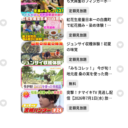
ち大興奮のフィンガーボデ
ィペインティング
定額見放題
紅花生産量日本一の白鷹町
で紅花摘み・染め体験！本
格イタリア紅ランチに舌鼓
定額見放題
ジュンサイ収穫体験！初夏
の味覚
定額見放題
「みちコレッ！」 今が旬！
地元産 桑の実を使った商品
【気仙沼市・道の駅大谷海
無料
岸】
突撃！ナマイキTV 見逃し配
信【2026年7月1日(水) 放送
分】
定額見放題