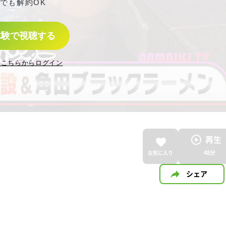
でも解約OK
体験で視聴する
はこちらからログイン
再生
48
分
お気に入り
シェア