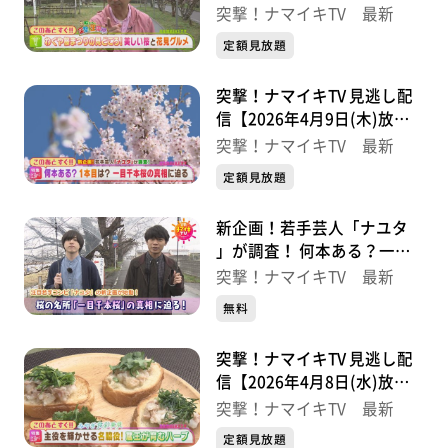
分】
突撃！ナマイキTV 最新
定額見放題
突撃！ナマイキTV 見逃し配
信【2026年4月9日(木)放送
分】
突撃！ナマイキTV 最新
定額見放題
新企画！若手芸人「ナユタ
」が調査！ 何本ある？一目
千本桜の真相に迫る【突撃！
突撃！ナマイキTV 最新
ナマイキTV】
無料
突撃！ナマイキTV 見逃し配
信【2026年4月8日(水)放送
分】
突撃！ナマイキTV 最新
定額見放題