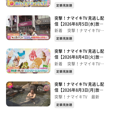
最新
定額見放題
【住所】泉区泉中央1-9-4
【営業時間】8:00～19:00
突撃！ナマイキTV 見逃し配
【定休日】月曜
信【2026年8月5日(水)放送
【電話番号】022-778-5489
分】
新着 突撃！ナマイキTV
最新
定額見放題
※紹介した催事等は終了している場合があります。
※紹介した商品等は取り扱いが終了している場合があり
突撃！ナマイキTV 見逃し配
ます。
信【2026年8月4日(火)放送
分】
新着 突撃！ナマイキTV
最新
定額見放題
突撃！ナマイキTV 見逃し配
信【2026年8月3日(月)放送
分】
突撃！ナマイキTV 最新
定額見放題