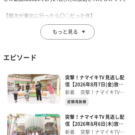
【銀次が東北に行ったら〇○だった件】
楽天アンバサダー銀次＆岡島 仙台朝市で「おみくじ
もっと見る
丼」を堪能
【突撃！ナマイキカカク】
エピソード
■花京院市場 JR多賀城駅店
【住所】多賀城市中央2-7-1 JR多賀城駅1F
【営業時間】10:00～19:00
突撃！ナマイキTV 見逃し配
【電話番号】022‐794-7568
信【2026年8月7日(金)放送
分】
新着 突撃！ナマイキTV
最新
【ナマなキッチン】
定額見放題
「ミルフィーユ厚焼きたまご」
突撃！ナマイキTV 見逃し配
信【2026年8月6日(木)放送
【おパン】
分】
新着 突撃！ナマイキTV
■アドゥマン