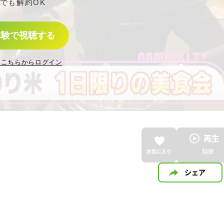
でも解約OK
体験で視聴する
はこちらからログイン
再生
51
分
お気に入り
シェア