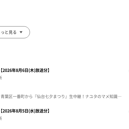
？
もっと見る
2026年8月6日(木)放送分】
新
す。
【特集：仙台七夕まつりＳＰ】青葉区一番町から『仙台七夕まつり』生中継！ナユタのマメ知識＆オリジナル飾り披露＆限定グルメ！本間チャ～ンスや豪華なプレゼントも！七夕一色もりもり盛沢山の１時間！①宮城を〇っと調査！イチからナユタ②オリジナル七夕飾りお披露目！■根白石民俗七夕まつり ８日（土）まで開催中【グルメ中継】①うまい鮨勘 一番町支店 営業：11:30～22:00 夏祭2026は11日（火）まで開催中②日本料理 美と和 akita -K- 仙台 営業：昼 12:00～15:00/夜 18:00～22:00③ZUNDA ZUNDA CAFE 仙台一番町本店 営業：11:00～17:30※紹介した催事等は終了している場合があります。※紹介した商品等は取り扱いが終了している場合があります。
2026年8月5日(水)放送分】
新