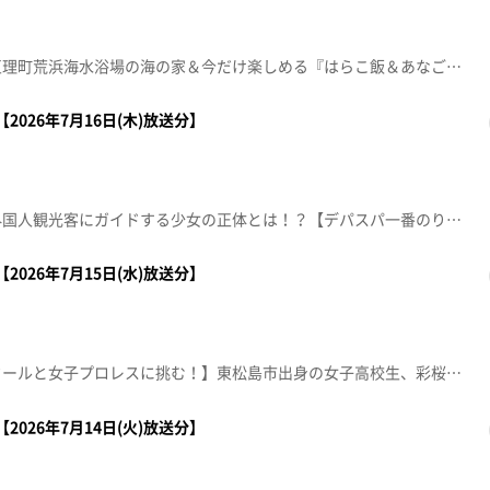
【龍ちゃんの突撃！生中継】亘理町荒浜海水浴場の海の家＆今だけ楽しめる『はらこ飯＆あなご飯』を紹介します。【デパスパ一番のり！】藤崎から生中継【ナマなキッチン】人気店パティシエが家庭で出来る本格スイーツを紹介「桃とラズベリーの杏仁プリン」鈴木 貴行パティシエムッシュ マスノ アルパジョン石巻総本店【住所】石巻市恵み野4丁目1-5【電話番号】0225-25-6950【営業時間】9:30～19:00 年中無休【突撃！生中継】ウジエスーパー 利府店【住所】利府町利府字新神明前16番地【営業時間】9:00～22:00【電話番号】022-349-0935【本間ちゃん流方言五七五】これであなたも方言の達人！？知って納得、聞いて爆笑！？今から使える方言の“ツウ”な言い回しを教えちゃいます※紹介した催事等は終了している場合があります。※紹介した商品等は取り扱いが終了している場合があります。
2026年7月16日(木)放送分】
【みやぎスゴキッズ】松島で外国人観光客にガイドする少女の正体とは！？【デパスパ一番のり！】ザ・モール仙台長町から生中継！【ナマなキッチン】「うな玉丼とろろ掛け」ホテルメトロポリタン仙台 日本料理・鉄板焼「はや瀬」 料理長 木村浩一【本間ちゃん流方言五七五】これであなたも方言の達人！？知って納得、聞いて爆笑！？今から使える方言の“ツウ”な言い回しを教えちゃいます。※紹介した催事等は終了している場合があります。※紹介した商品等は取り扱いが終了している場合があります。
2026年7月15日(水)放送分】
【世代のスター〝彩桜〟パルクールと女子プロレスに挑む！】東松島市出身の女子高校生、彩桜(さいら)さん。パルクールと女子プロレスの世界に挑む次世代スターの彼女。幼い頃からの憧れであるセンダイガールズプロレスリング・仙女のリングに立つ！【きょうの方言五七五】これであなたも方言の達人！？知って納得、聞いて爆笑！？今から使える方言の“ツウ”な言い回しを教えちゃいます。【デパスパ一番のり！】仙台パルコ2から生中継【ナマなキッチン】厚揚げ豆腐で3品！アンチョビ炒め・づけ豆腐・豆腐ディップ【突撃生中継！】仙台三越から生中継※紹介した催事等は終了している場合があります。※紹介した商品等は取り扱いが終了している場合があります。
2026年7月14日(火)放送分】