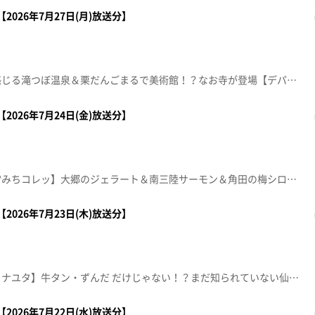
2026年7月27日(月)放送分】
【おらほの町自慢！大崎市】感じる滝つぼ温泉＆栗だんごまるで美術館！？なお寺が登場【デパスパ一番のり！】イオンモール新利府から生中継！【ナマなキッチン】惣菜の混ぜご飯 メンチ鳴子地区の自慢スポット！夏をカツのピラフ風＆ひじきのちらし寿司【本間ちゃん流今日の方言五七五】これであなたも方言の達人！？知って納得、聞いて爆笑！今から使える方言の“ツウ”な言い回しを本間ちゃん流に教えちゃいます。※紹介した催事等は終了している場合があります。※紹介した商品等は取り扱いが終了している場合があります。
2026年7月24日(金)放送分】
【産地直送の商品を紹介する〝みちコレッ】大郷のジェラート＆南三陸サーモン＆角田の梅シロップを紹介！【本間ちゃん流今日の方言五七五】これであなたも方言の達人！？知って納得、聞いて爆笑！今から使える方言の“ツウ”な言い回しを本間ちゃん流に教えちゃいます。【ナマなキッチン】人気店パティシエ直伝！家庭で作れる本格スイーツ『桃のカルパッチョ仕立て』ムッシュ マスノ アルパジョン4号線岩沼店 チーフパティシエ 岩田大樹【住所】名取市堀内北竹85-6【電話番号】0223-22-0551【営業時間】9:30～19:00 年中無休【美尻王子のロイヤルレッスン】【おパン】【傑作topoぐるめ】※紹介した催事等は終了している場合があります。※紹介した商品等は取り扱いが終了している場合があります。
2026年7月23日(木)放送分】
【宮城を〇っと調査！イチからナユタ】牛タン・ずんだ だけじゃない！？まだ知られていない仙台の新名物を調査！【デパスパ一番のり！】イオンタウン仙台泉大沢から生中継！【ナマなキッチン】『夏野菜と鶏肉の黒酢あん』ホテルメトロポリタン仙台 中国料理 桃李 料理長 金子清治【本間ちゃん流 今日の方言五七五】これであなたも方言の達人！？知って納得、聞いて爆笑！今から使える方言の“ツウ”な言い回しを本間ちゃん流に教えちゃいます。※紹介した催事等は終了している場合があります。※紹介した商品等は取り扱いが終了している場合があります。
2026年7月22日(水)放送分】