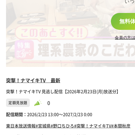
いつ
無料
会員の方
突撃！ナマイキTV 最新
突撃！ナマイキTV 見逃し配信【2026年2月23日(月)放送分】
0
定額見放題
配信期間：
2026/2/23 13:00〜2027/2/23 0:00
東日本放送
情報
#宮城県
#野口ちひろ
#突撃！ナマイキTV
#本間秋彦