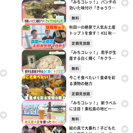
「みちコレッ！」 パンチの
効いた味付け「きゅうりの
白キムチ」【青葉区・森の
無料
駅】
秋田一の絶景で人気お土産
トップ３を食す！ #31 秋田
市編② 銀次が東北に行った
定額見放題
ら〇〇だった件
「みちコレッ！」 若手が生
産する白く輝く「キクラ
ゲ」【蔵王町・産直市場み
無料
んな野】
今こそ食べたい！食卓を彩
る漬物の魅力
定額見放題
「みちコレッ！」 新ラベル
に注目！東松島の地ビール
【東松島・GRAND HOPE】
無料
絵の具で大暴れ！子どもた