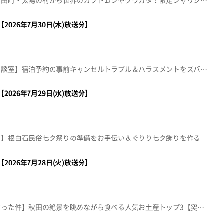
【熊ちゃんの突撃！生中継】柴田町・太陽の村から世界のカブトムシやクワガタ！限定シャリシャリグルメを紹介【本間ちゃん流方方言五七五】これであなたも方言の達人！？知って納得、聞いて爆笑！今から使える方言の“ツウ”な言い回しを本間ちゃん流に教えちゃいます。【ナマなキッチン～人気店パティシエ直伝！家庭で作れる本格スイーツ】『ブルーベリーのクレープロール』ムッシュ マスノ アルパジョン 栗生店 チーフパティシエ 太刀川潤【住所】仙台市青葉区栗生6-12-6【電話番号】022-391-7950【営業時間】9:30～19:00 年中無休 10:00～17:00（カフェ）【デパスパ一番のり！】藤崎から生中継！【傑作topoぐるめ】※紹介した催事等は終了している場合があります。※紹介した商品等は取り扱いが終了している場合があります。
2026年7月30日(木)放送分】
【知って納得！ナマイキ法律相談室】宿泊予約の事前キャンセルトラブル＆ハラスメントをズバッと解決します！【デパスパ一番のり！～ザ・モール仙台長町から生中継！】Nishikawa ガードラップ ＆ バイセル 8月買取保証キャンペーン【本間ちゃん流方言五七五】これであなたも方言の達人！？知って納得、聞いて爆笑！？今から使える方言の“ツウ”な言い回しを教えちゃいます。【ナマなキッチン】「鰻のバルサミコ風味と赤ワインのリゾット」ホテルメトロポリタン仙台 レストラン セレニティ 料理長 青木克己※紹介した催事等は終了している場合があります。※紹介した商品等は取り扱いが終了している場合があります。
2026年7月29日(水)放送分】
【うっちーの何か困ってません】根白石民俗七夕祭りの準備をお手伝い＆ぐりり七夕飾りを作る【きょうの方言五七五】これであなたも方言の達人！？知って納得、聞いて爆笑！？今から使える方言の“ツウ”な言い回しを教えちゃいます。【デパスパ一番のり！】仙台パルコ1から生中継【ナマなキッチン】焼きピーマンと塩鮭のマリネレンチンピーマンとたらこのナムル■プレゼント ※ハガキで応募 あす(30日)の消印有効春夏野菜詰合せ（きゅうり・トマト・ズッキーニ・ツルムラサキ）…5名様【突撃生中継！】仙台三越から生中継【杜の都親善大使生出演！】今年の七夕まつりの見どころ※紹介した催事等は終了している場合があります。※紹介した商品等は取り扱いが終了している場合があります。
2026年7月28日(火)放送分】
【銀次が東北に行ったら○○だった件】秋田の絶景を眺めながら食べる人気お土産トップ3【突撃！ナマイキカカク】■八百物屋まるしん 長町駅前店【住所】仙台市太白区長町5-2-1【営業時間】10:00-20:00【電話番号】022-304-0966【ナマなキッチン】「茹で卵とヨーグルトの冷製パスタ」【本間ちゃん流方言五七五】これであなたも方言の達人！？知って納得、聞いて爆笑！？今から使える方言の“ツウ”な言い回しを教えちゃいます。【おパン】THE MOST BAKERY ＆ COFFEE 仙台東口店【住所】仙台市宮城野区榴岡4-12-1 BKテラス 1階【営業時間】8:00～19:00【定休日】不定休【電話番号】022-290-8911※紹介した催事等は終了している場合があります。※紹介した商品等は取り扱いが終了している場合があります。