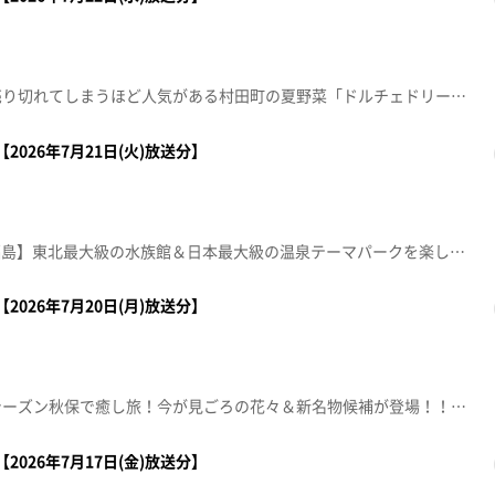
【みやぎ食彩発見！】すぐに売り切れてしまうほど人気がある村田町の夏野菜「ドルチェドリーム」とは？【ナマなキッチン】凍みこんにゃくの五目ごま和え→冷やし茶漬け【デパスパ一番のり！】仙台三越から生中継 涼味 ～ICE PARTY～【本間ちゃん流 今日の方言五七五】これであなたも方言の達人！？知って納得、聞いて爆笑！今から使える方言の“ツウ”な言い回しを本間ちゃん流に教えちゃいます。【突撃！生中継】■スシローあすと長町店【住所】仙台市太白区諏訪町1-7【営業時間】月～金 11:00～23:00(土日祝 は10:30～)※ラストオーダーは閉店時間の30分前【電話番号】022-304-5085※紹介した催事等は終了している場合があります。※紹介した商品等は取り扱いが終了している場合があります。
2026年7月21日(火)放送分】
【夏休みおすすめスポットin福島】東北最大級の水族館＆日本最大級の温泉テーマパークを楽しむ！【デパスパ一番のり！】イケア仙台から生中継！【ナマなキッチン】ナスの油焼き 挽き肉あん【本間ちゃん流 今日の方言五七五】これであなたも方言の達人！？知って納得、聞いて爆笑！今から使える方言の“ツウ”な言い回しを本間ちゃん流に教えちゃいます。※紹介した催事等は終了している場合があります。※紹介した商品等は取り扱いが終了している場合があります。
2026年7月20日(月)放送分】
【温泉ハンター！】グリーンシーズン秋保で癒し旅！今が見ごろの花々＆新名物候補が登場！！【突撃！ナマイキカカク】 ■あいのや石巻のぞみ野店【住所】石巻市のぞみ野二丁目2-1【営業時間】0225-90-3344【電話番号】9:30～20:00ナマなキッチン「フルーツたっぷり冷やし中華」【本間ちゃん流方言五七五】これであなたも方言の達人！？知って納得、聞いて爆笑！？今から使える方言の“ツウ”な言い回しを教えちゃいます※紹介した催事等は終了している場合があります。※紹介した商品等は取り扱いが終了している場合があります。
2026年7月17日(金)放送分】