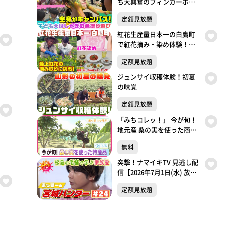
ち大興奮のフィンガーボデ
ィペインティング
定額見放題
紅花生産量日本一の白鷹町
で紅花摘み・染め体験！本
格イタリア紅ランチに舌鼓
定額見放題
ジュンサイ収穫体験！初夏
の味覚
定額見放題
「みちコレッ！」 今が旬！
地元産 桑の実を使った商品
【気仙沼市・道の駅大谷海
無料
岸】
突撃！ナマイキTV 見逃し配
信【2026年7月1日(水) 放送
分】
定額見放題