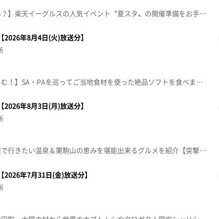
【うっちーの何か困ってません？】楽天イーグルスの人気イベント〝夏スタ〟の開催準備をお手伝い！■夏スタ!STARLIGHT GALAXY 8/23(日)まで【ナマなキッチン】梅生姜ごはん きゅうりとささみの吸い物【デパスパ一番のり！】仙台三越から生中継JAPANESE CURRY FESTIVAL in 仙台【本間ちゃん流 今日の方言五七五】これであなたも方言の達人！？知って納得、聞いて爆笑！今から使える方言の“ツウ”な言い回しを本間ちゃん流に教えちゃいます。【傑作topoぐるめ】■Tea Leafull（名取市美田園）■ケーキハウス フレーズ 将監店（泉区将監）※紹介した催事等は終了している場合があります。※紹介した商品等は取り扱いが終了している場合があります。
2026年8月4日(火)放送分】
新
【東北のソフトクリームを楽しむ！】SA・PAを巡ってご当地食材を使った絶品ソフトを食べまくります「ソフコレ２０２６」で検索【デパスパ一番のり！】イケア仙台から生中継！【ナマなキッチン】トマトにんじんピラフ＆蒸し鶏の夏野菜ソース【本間ちゃん流 今日の方言五七五】これであなたも方言の達人！？知って納得、聞いて爆笑！今から使える方言の“ツウ”な言い回しを本間ちゃん流に教えちゃいます。【おパン】ル・マンジェ LE･MANGER【住所】仙台市青葉区八幡2-4-15 LE･MANGER【営業時間】8:00～19:00【定休日】日曜･祝日【電話番号】022-271-2027※紹介した催事等は終了している場合があります。※紹介した商品等は取り扱いが終了している場合があります。
2026年8月3日(月)放送分】
新
【温泉ハンター！】夏休み家族で行きたい温泉＆栗駒山の恵みを堪能出来るグルメを紹介【突撃！ナマイキカカク】■あいのや石巻のぞみ野店【住所】石巻市のぞみ野二丁目2-1【営業時間】0225-90-3344【電話番号】9:30～20:00【本間ちゃん流方言五七五】これであなたも方言の達人！？知って納得、聞いて爆笑！？今から使える方言の“ツウ”な言い回しを教えちゃいます。【ナマなキッチン】「炊飯器で作る 炒めず炒飯 おまけのアミスープ」※紹介した催事等は終了している場合があります。※紹介した商品等は取り扱いが終了している場合があります。
2026年7月31日(金)放送分】
新