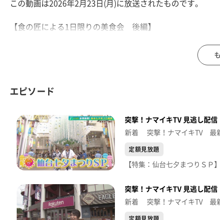
この動画は2026年2月23日(月)に放送されたものです。
【食の匠による1日限りの美食会 後編】
「野菜の魔術師」と理系農家が作るこだわりのお米とは！
【デパスパ一番のり！】
イオンモール新利府から生中継
エピソード
【ナマなキッチン】
『鯛の麹漬け道明寺蒸し』
突撃！ナマイキTV 見逃し配信【
※紹介した催事等は終了している場合があります。
新着 突撃！ナマイキTV 最
※紹介した商品等は取り扱いが終了している場合がありま
定額見放題
突撃！ナマイキTV 見逃し配信【
新着 突撃！ナマイキTV 最
定額見放題