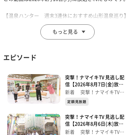
【温泉ハンター 週末3連休におすすめ山形温泉巡り】
天童最上川温泉ゆぴあ 月山志津温泉
もっと見る
【突撃！ナマイキカカク】
■サンショップ矢本
エピソード
【住所】東松島市矢本関の内52
【営業時間】9:00～19:00
【電話番号】0225-82-6001
突撃！ナマイキTV 見逃し配
信【2026年8月7日(金)放送
分】
【ナマなキッチン】
新着 突撃！ナマイキTV
最新
「カキ入り肉豆腐」
定額見放題
突撃！ナマイキTV 見逃し配
※紹介した催事等は終了している場合があります。
信【2026年8月6日(木)放送
※紹介した商品等は取り扱いが終了している場合があり
分】
新着 突撃！ナマイキTV
ます。