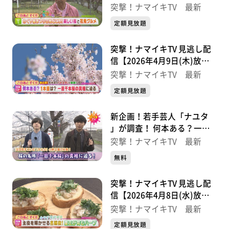
分】
突撃！ナマイキTV 最新
定額見放題
突撃！ナマイキTV 見逃し配
信【2026年4月9日(木)放送
分】
突撃！ナマイキTV 最新
定額見放題
新企画！若手芸人「ナユタ
」が調査！ 何本ある？一目
千本桜の真相に迫る【突撃！
突撃！ナマイキTV 最新
ナマイキTV】
無料
突撃！ナマイキTV 見逃し配
信【2026年4月8日(水)放送
分】
突撃！ナマイキTV 最新
定額見放題