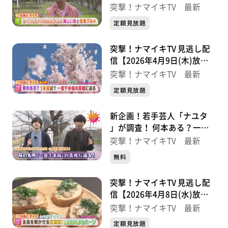
分】
突撃！ナマイキTV 最新
定額見放題
突撃！ナマイキTV 見逃し配
信【2026年4月9日(木)放送
分】
突撃！ナマイキTV 最新
定額見放題
新企画！若手芸人「ナユタ
」が調査！ 何本ある？一目
千本桜の真相に迫る【突撃！
突撃！ナマイキTV 最新
ナマイキTV】
無料
突撃！ナマイキTV 見逃し配
信【2026年4月8日(水)放送
分】
突撃！ナマイキTV 最新
定額見放題