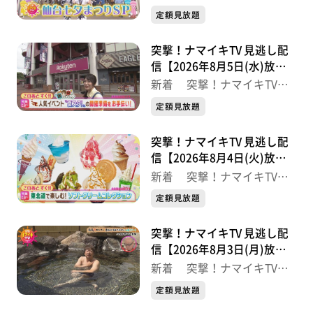
最新
定額見放題
期間：24日（土）まで
時間：10:00～20:00 ※最終日のみ18:00まで
突撃！ナマイキTV 見逃し配
信【2026年8月5日(水)放送
※紹介した催事等は終了している場合があります。
分】
新着 突撃！ナマイキTV
※紹介した商品等は取り扱いが終了している場合があり
最新
定額見放題
ます。
突撃！ナマイキTV 見逃し配
信【2026年8月4日(火)放送
分】
新着 突撃！ナマイキTV
最新
定額見放題
突撃！ナマイキTV 見逃し配
信【2026年8月3日(月)放送
分】
新着 突撃！ナマイキTV
最新
定額見放題