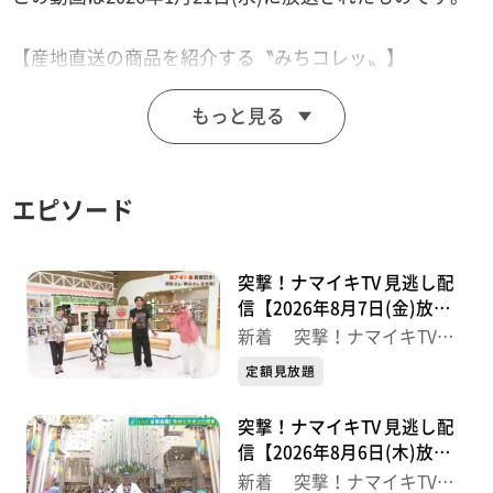
【産地直送の商品を紹介する〝みちコレッ〟】
さんさん南三陸から創業100年を祝う大正ロマンをイメ
もっと見る
ージしたパッケージのどら焼きと
おもしろいし市場から白石産ササニシキで作ったほんの
り甘いお粥を紹介します。
エピソード
【ナマなキッチン】
豚肉の酢醤油煮 さつま芋マッシュ添え
突撃！ナマイキTV 見逃し配
信【2026年8月7日(金)放送
分】
【デパスパ一番のり！】
新着 突撃！ナマイキTV
最新
仙台三越から生中継！
定額見放題
突撃！ナマイキTV 見逃し配
【突撃！生中継】
信【2026年8月6日(木)放送
第19回 千葉県観光物産展／JR仙台駅2階ステンドグラス
分】
新着 突撃！ナマイキTV
前