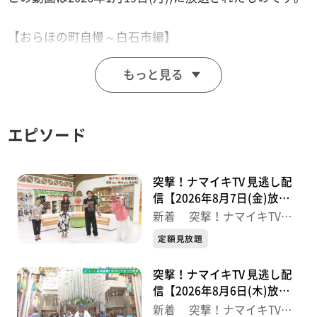
【おらほの町自慢～白石市編】
ふるさとCMの撮影地を訪ねて白石城で本格甲冑体験
もっと見る
やっぱり自慢は白石温麺よっ♪
【突撃！ナマイキカカク】
エピソード
■生鮮市場ヤマトク
【住所】利府町中央3-4-1
【営業時間】9:30～19:30
突撃！ナマイキTV 見逃し配
【定休日】日曜
信【2026年8月7日(金)放送
分】
【電話番号】022-356-4429
新着 突撃！ナマイキTV
最新
定額見放題
【ナマなキッチン】
突撃！ナマイキTV 見逃し配
「タラと塩もみ野菜のつつみ蒸し」
信【2026年8月6日(木)放送
分】
新着 突撃！ナマイキTV
※紹介した催事等は終了している場合があります。