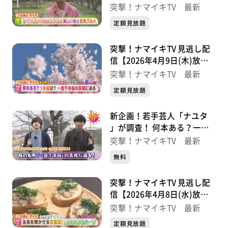
分】
突撃！ナマイキTV 最新
定額見放題
突撃！ナマイキTV 見逃し配
信【2026年4月9日(木)放送
分】
突撃！ナマイキTV 最新
定額見放題
新企画！若手芸人「ナユタ
」が調査！ 何本ある？一目
千本桜の真相に迫る【突撃！
突撃！ナマイキTV 最新
ナマイキTV】
無料
突撃！ナマイキTV 見逃し配
信【2026年4月8日(水)放送
分】
突撃！ナマイキTV 最新
定額見放題