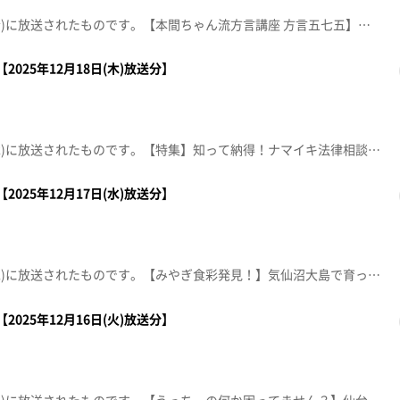
この動画は2025年12月19日(金)に放送されたものです。【本間ちゃん流方言講座 方言五七五】これであなたも方言の達人！？知って納得、聞いて爆笑！今から使える方言の“ツウ”な言い回しを本間ちゃん流に教えちゃいます。【デパスパ一番のり！】藤崎から生中継【全スーパー戦隊展 ～2026年1月4日(日)まで】【住所】仙台TRビル（旧ヤマダデンキLABI仙台入居ビル）【toppぐるめ×仙台クリスマスマーケット2025周辺の特典店】①上杉 餃子番長炎のもつ家 本店②山海炭火焼 花椿 HANATSUBAKI③Tongalliano due(トンガリアーノ ドゥーエ)※紹介した催事等は終了している場合があります。※紹介した商品等は取り扱いが終了している場合があります。
2025年12月18日(木)放送分】
この動画は2025年12月18日(木)に放送されたものです。【特集】知って納得！ナマイキ法律相談室身近な疑問・トラブルをズバッと解決します。【デパスパ一番のり！】ザ・モール仙台長町から生中継！【ナマなキッチン】ラムと牛肉のラビオリ仕立て パプリカクリームソース【突撃！生中継】ウジエスーパー利府店【仙台クリスマスマーケットヒュッテグルメ徹底ガイド】※紹介した催事等は終了している場合があります。※紹介した商品等は取り扱いが終了している場合があります。
2025年12月17日(水)放送分】
この動画は2025年12月17日(水)に放送されたものです。【みやぎ食彩発見！】気仙沼大島で育った個性豊かな在来作物を紹介します【デパスパ一番のり！】仙台パルコ１から生中継【ナマなキッチン】ＪＡ仙台 雪菜と曲がりねぎ「雪菜とねぎの辛子明太子和えと雪菜とねぎの焼き浸し」【突撃生中継！】仙台三越から生中継仙台クリスマスマーケット２０２５ヒュッテグルメ※紹介した催事等は終了している場合があります。※紹介した商品等は取り扱いが終了している場合があります。
2025年12月16日(火)放送分】