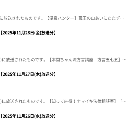
この動画は2025年12月1日(月)に放送されたものです。【温泉ハンター】蔵王の山あいにたたずむ全温泉ファンを魅了する源泉かけ流しのいで湯と絶品ジビエ料理を紹介します。【デパスパ一番のり！】イオンモール新利府から生中継！【ナマなキッチン】『カレー麹のタンドリーチキン』日本料理 美と和 akita-K 秋田克志呂日本料理 美と和 akita -K-【住所】仙台市青葉区本町3丁目1-17 やまふくビル地下1階【電話番号】022-797-4338※紹介した催事等は終了している場合があります。※紹介した商品等は取り扱いが終了している場合があります。
2025年11月28日(金)放送分】
この動画は2025年11月28日(金)に放送されたものです。【本間ちゃん流方言講座 方言五七五】これであなたも方言の達人！？知って納得、聞いて爆笑！今から使える方言の“ツウ”な言い回しを本間ちゃん流に教えちゃいます。【ナマなキッチン～人気店パティシエ直伝！家庭で作れる本格スイーツ】『みかんのレアチーズタルト』ムッシュ マスノ アルパジョン 栗生店 チーフパティシエ 太刀川潤【住所】仙台市青葉区栗生6-12-6【電話番号】022-391-7950【営業時間】9:30～19:00 年中無休 10:00～17:00（カフェ）【デパスパ一番のり！】エスパル仙台から生中継！【突撃！生中継】藤崎から生中継！※紹介した催事等は終了している場合があります。※紹介した商品等は取り扱いが終了している場合があります。
2025年11月27日(木)放送分】
この動画は2025年11月27日(木)に放送されたものです。【知って納得！ナマイキ法律相談室】「部下に権力を振りかし引っ越しを迫る上司」と「結婚の条件を守らない夫」【デパスパ一番のり！】イオンタウン仙台泉大沢から生中継！【ナマなキッチン】『鶏手羽元の赤ワイン煮込み』ホテルメトロポリタン仙台 「レストラン セレニティ」 料理長 青木克己【みやぎスゴキッズ】気仙沼のフェンシング日本代表※紹介した催事等は終了している場合があります。※紹介した商品等は取り扱いが終了している場合があります。
2025年11月26日(水)放送分】