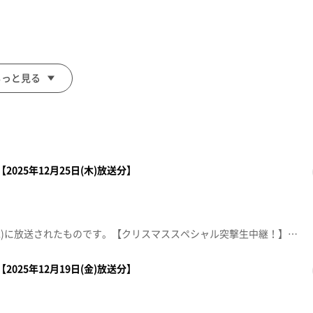
ツ！
もっと見る
2025年12月25日(木)放送分】
す。
この動画は2025年12月25日(木)に放送されたものです。【クリスマススペシャル突撃生中継！】大崎市・鳴子ホテル・南三陸ホテル観洋の温泉＆グルメを紹介！【デパスパ一番のり！】ザ・モール仙台長町から生中継！※紹介した催事等は終了している場合があります。※紹介した商品等は取り扱いが終了している場合があります。
2025年12月19日(金)放送分】