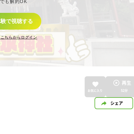
でも解約OK
体験で視聴する
はこちらからログイン
再生
52
分
お気に入り
シェア