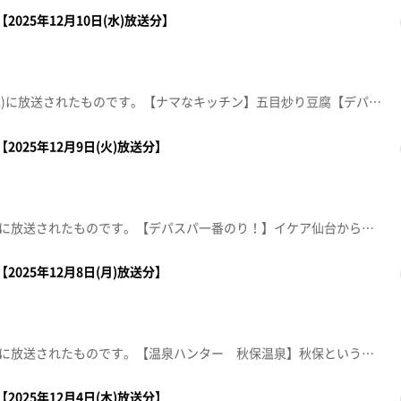
2025年12月10日(水)放送分】
この動画は2025年12月10日(水)に放送されたものです。【ナマなキッチン】五目炒り豆腐【デパスパ一番のり！】仙台三越から生中継！【仙台クリスマスマーケット2025 おすすめグルメ】■NONBEE KITCHEN■Toritoya■NENE♡CHICKEN■マイナビ仙台レディースコラボキッチン※紹介した催事等は終了している場合があります。※紹介した商品等は取り扱いが終了している場合があります。
2025年12月9日(火)放送分】
この動画は2025年12月9日(火)に放送されたものです。【デパスパ一番のり！】イケア仙台から生中継！【ナマなキッチン】豚肉と豆腐のピリ辛煮【仙台クリスマスマーケット2025 おすすめグルメ】■森のキッチン■sweet dining MINERVA■abill■SUGEEZ※紹介した催事等は終了している場合があります。※紹介した商品等は取り扱いが終了している場合があります。
2025年12月8日(月)放送分】
この動画は2025年12月8日(月)に放送されたものです。【温泉ハンター 秋保温泉】秋保という名前には意外な説とクラシカルな温泉リゾートで贅沢気分を味わう【デパスパ一番のり！】イオンモール名取から生中継！【ナマなキッチン】大根とこんにゃくの味噌バター炒め※紹介した催事等は終了している場合があります。※紹介した商品等は取り扱いが終了している場合があります。
2025年12月4日(木)放送分】