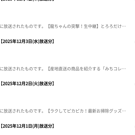
この動画は2025年12月4日(木)に放送されたものです。【龍ちゃんの突撃！生中継】とろろだけじゃない！今が一番おいしい自然薯料理の数々を紹介します。【デパスパ一番のり！】ザ・モール仙台長町から生中継！【ナマなキッチン】みかん味噌のふろふき大根ホテルメトロポリタン仙台 日本料理 宴会料理長 渡部 建【節目に始めます！ペン字】■佐々木鈴優書道院 上杉教室【住所】青葉区上杉1丁目13-36※紹介した催事等は終了している場合があります。※紹介した商品等は取り扱いが終了している場合があります。
2025年12月3日(水)放送分】
この動画は2025年12月3日(水)に放送されたものです。【産地直送の商品を紹介する「みちコレッ！」】加美町からパリッと食感！シンプルな味わいがやみつきになる人気のお菓子と東松島からこれから益々美味しくなる奥松島鳴瀬産のカキを紹介します。【デパスパ一番のり！】仙台パルコ1から生中継【ナマなキッチン】野菜とミートボールのミルクスープ【突撃生中継！】仙台三越から生中継※紹介した催事等は終了している場合があります。※紹介した商品等は取り扱いが終了している場合があります。
2025年12月2日(火)放送分】
この動画は2025年12月2日(火)に放送されたものです。【ラクしてピカピカ！最新お掃除グッズ】「お掃除の時間がもったいない！徹底的にキレイにしたい」を叶えるお掃除グッズを紹介します。【突撃！ナマイキカカク】■八百物屋まるしん 長町駅前店【住所】仙台市太白区長町5丁目2-1【電話番号】022-304-0966【営業時間】10:00～20:00【ナマなキッチン】「鶏ごぼう炒めでサンドイッチ」 【おパン】■ペンギンベーカリー仙台長町店【住所】太白区長町6丁目5-38【営業時間】7:00～19:00【定休日】不定休【電話番号】022-398-8821※紹介した催事等は終了している場合があります。※紹介した商品等は取り扱いが終了している場合があります。
2025年12月1日(月)放送分】