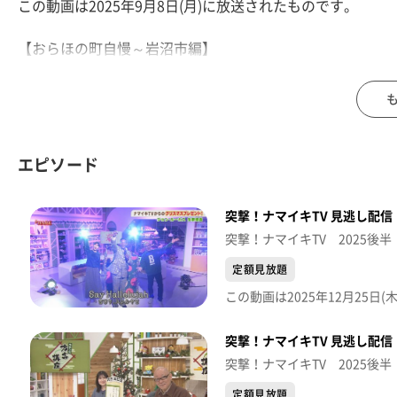
この動画は2025年9月8日(月)に放送されたものです。
【おらほの町自慢～岩沼市編】
金運を引き寄せる神社に 昭和の香り漂うなつかしスイー
そしてラーメン激戦区である岩沼で1,2を争う人気店が登場
【デパスパ一番のり！】
イオンモール新利府から生中継！
エピソード
【ナマなキッチン】
突撃！ナマイキTV 見逃し配信【
『ナスと卵のハーブ炒め』
突撃！ナマイキTV 2025後半
※紹介した催事等は終了している場合があります。
定額見放題
※紹介した商品等は取り扱いが終了している場合がありま
突撃！ナマイキTV 見逃し配信【
突撃！ナマイキTV 2025後半
定額見放題