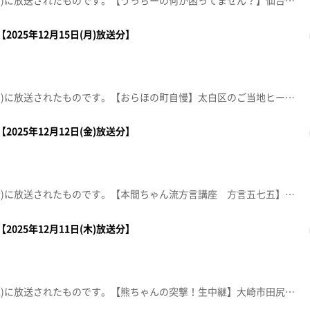
この動画は2025年12月16日(火)に放送されたものです。【うっちーの何か困ってません？】仙台クリスマスマーケット＆光のページェントの会場で全力お手伝い！【突撃！ナマイキカカク】■ＪＡ仙台農産物直売所 たなばたけ高砂店【住所】仙台市宮城野区福室2丁目7-30【電話番号】022-388-7318【営業時間】10:00～18:00【ナマなキッチン】「鶏と白菜の酢醤油がけ」【topoぐるめ×仙台クリスマスマーケットコラボ特典店】①飲み食い玄孫②HONOKA COFFEE 定禅寺通店※紹介した催事等は終了している場合があります。※紹介した商品等は取り扱いが終了している場合があります。
2025年12月15日(月)放送分】
この動画は2025年12月15日(月)に放送されたものです。【おらほの町自慢】太白区のご当地ヒーロー「ナガマックス」と長町の自慢を探します。【デパスパ一番のり！】イオンモール新利府から生中継！【ナマなキッチン】だい久製麺 年越しそば 『豚肉とカキのあんかけそば』【仙台クリスマスマーケット2025 ヒュッテグルメ】※紹介した催事等は終了している場合があります。※紹介した商品等は取り扱いが終了している場合があります。
2025年12月12日(金)放送分】
この動画は2025年12月12日(金)に放送されたものです。【本間ちゃん流方言講座 方言五七五】これであなたも方言の達人！？知って納得、聞いて爆笑！今から使える方言の“ツウ”な言い回しを本間ちゃん流に教えちゃいます。【デパスパ一番のり！】エスパル仙台から生中継【ナマなキッチン】人気店パティシエ直伝！ 家庭で作れる本格スイーツ『リンゴの春巻き』ムッシュ マスノ アルパジョン4号線岩沼店 チーフパティシエ 岩田大樹【住所】名取市堀内北竹85-6【電話番号】0223-22-0551【営業時間】9:30～19:00【定休日】年中無休【突撃！生中継 藤崎から生中継】第18回 小樽の物産と観光展※紹介した催事等は終了している場合があります。※紹介した商品等は取り扱いが終了している場合があります。
2025年12月11日(木)放送分】
この動画は2025年12月11日(木)に放送されたものです。【熊ちゃんの突撃！生中継】大崎市田尻の人気お食事処からボリューム満点！コスパ最高の海鮮丼＆定食と新メニューを紹介します。【デパスパ一番のり！】イオンタウン仙台泉大沢から生中継！【ナマなキッチン】『牡蠣入り麻婆豆腐』ホテルメトロポリタン仙台 中国料理 宴会料理長 三善文樹【topoぐるめ×クリマ】※紹介した催事等は終了している場合があります。※紹介した商品等は取り扱いが終了している場合があります。