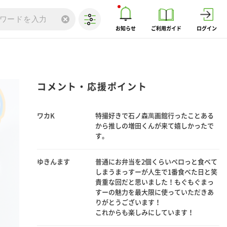
た！
東海地方在住ですがまっすーと一緒にど
んどん宮城が大好きになっていきます♪
お知らせ
ご利用ガイド
ログイン
また宮城ハンター楽しみにしています
まほしく
石ノ森萬画館にまっすーが！特撮ファン
兼増田ファンとしては大変嬉しいで
す！！！宮城最高！まっすー大好きで
コメント・応援ポイント
す！
ワカK
特撮好きで石ノ森萬画館行ったことある
から推しの増田くんが来て嬉しかったで
す。
ゆきんます
普通にお弁当を2個くらいペロっと食べて
しまうまっすーが人生で1番食べた日と笑
貴重な回だと思いました！もぐもぐまっ
すーの魅力を最大限に使っていただきあ
りがとうございます！
これからも楽しみにしています！