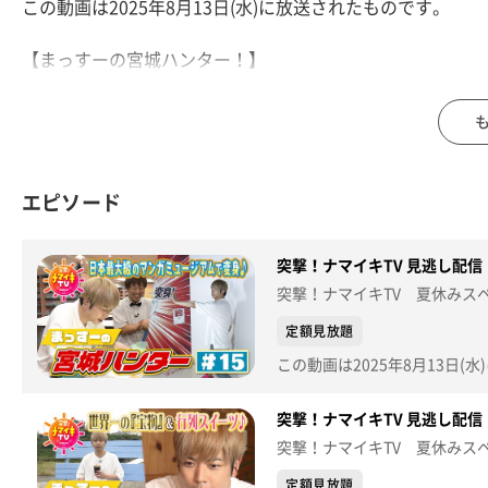
この動画は2025年8月13日(水)に放送されたものです。
【まっすーの宮城ハンター！】
増田貴久さんが石巻・石ノ森萬画館で変身＆ホラーな限定
【デパスパ一番のり！】
仙台パルコから生中継
エピソード
【ナマなキッチン】
大葉白玉とトウモロコシのサラダ
突撃！ナマイキTV 見逃し配信【2
【突撃生中継！】
突撃！ナマイキTV 夏休みスペ
仙台三越から生中継
定額見放題
※紹介した催事等は終了している場合があります。
※紹介した商品等は取り扱いが終了している場合がありま
突撃！ナマイキTV 見逃し配信【2
突撃！ナマイキTV 夏休みスペ
定額見放題