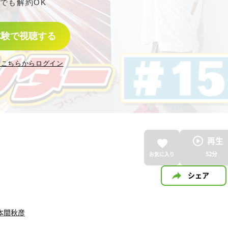
でも解約OK
体験で視聴する
はこちらからログイン
再生
52
分
お気に入り
シェア
本間秋彦