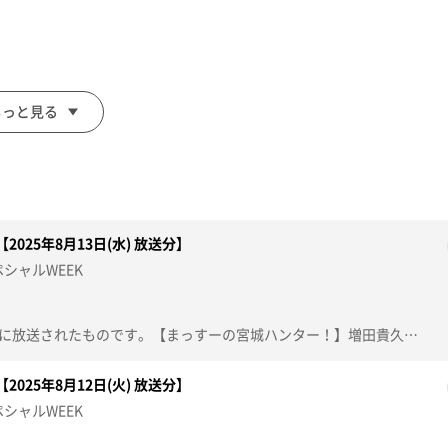
メニューに大興奮！
もっと見る
025年8月13日(水) 放送分】
シャルWEEK
この動画は2025年8月13日(水)に放送されたものです。【まっすーの宮城ハンター！】増田貴久さんが石巻・石ノ森萬画館で変身＆ホラーな限定メニューに大興奮！【デパスパ一番のり！】仙台パルコから生中継【ナマなキッチン】大葉白玉とトウモロコシのサラダ【突撃生中継！】仙台三越から生中継※紹介した催事等は終了している場合があります。※紹介した商品等は取り扱いが終了している場合があります。
す。
025年8月12日(火) 放送分】
シャルWEEK