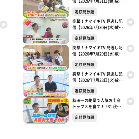
信【2026年7月31日(金)放送
分】
定額見放題
突撃！ナマイキTV 見逃し配
信【2026年7月30日(木)放送
分】
定額見放題
突撃！ナマイキTV 見逃し配
信【2026年7月29日(水)放送
分】
定額見放題
突撃！ナマイキTV 見逃し配
信【2026年7月28日(火)放送
分】
定額見放題
秋田一の絶景で人気お土産
トップ３を食す！ #31 秋田
市編② 銀次が東北に行った
定額見放題
ら〇〇だった件