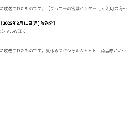
この動画は2025年8月12日(火)に放送されたものです。【まっすーの宮城ハンター 七ヶ浜町の海苔メニュー】世界一の海苔だれと海苔ピザ・パスタ・スイーツを堪能します。【突撃！ナマイキカカク】■生鮮市場ヤマトク【住所】利府町中央3丁目4−1【電話番号】022-356-4429【営業時間】9:30〜19:30【定休日】日曜日【ナマなキッチン】「油揚げのカレー丼」【突撃生中継】泉パークタウン タピオから生中継※紹介した催事等は終了している場合があります。※紹介した商品等は取り扱いが終了している場合があります。
025年8月11日(月) 放送分】
シャルWEEK
この動画は2025年8月11日(月)に放送されたものです。夏休みスペシャルＷＥＥＫ 商品券がいつもの倍！【まっすーの宮城ハンター 】松島スタミナグルメ！今が旬の松島名物穴子丼と日本一のハンバーガーにまっすー大興奮！【デパスパ一番のり！】イオンモール新利府から生中継！【ナマなキッチン】『ナスときのこのしょうゆ煮で そうめんスープ・おろし和え』【突撃！生中継】三本木ひまわりまつり※紹介した催事等は終了している場合があります。※紹介した商品等は取り扱いが終了している場合があります。