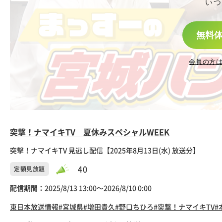
いつ
無料
会員の方
突撃！ナマイキTV 夏休みスペシャルWEEK
突撃！ナマイキTV 見逃し配信【2025年8月13日(水) 放送分】
40
定額見放題
配信期間：
2025/8/13 13:00〜2026/8/10 0:00
東日本放送
情報
#宮城県
#増田貴久
#野口ちひろ
#突撃！ナマイキTV
#