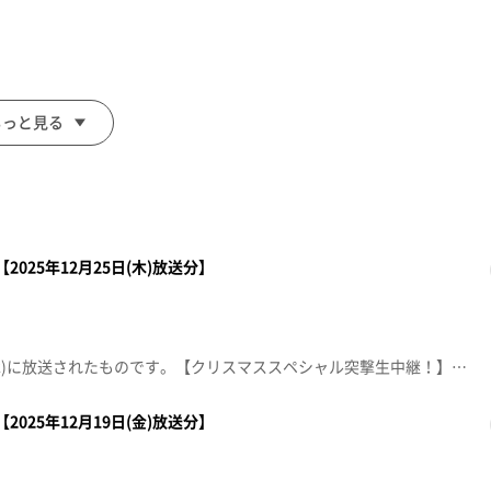
探します。
もっと見る
2025年12月25日(木)放送分】
この動画は2025年12月25日(木)に放送されたものです。【クリスマススペシャル突撃生中継！】大崎市・鳴子ホテル・南三陸ホテル観洋の温泉＆グルメを紹介！【デパスパ一番のり！】ザ・モール仙台長町から生中継！※紹介した催事等は終了している場合があります。※紹介した商品等は取り扱いが終了している場合があります。
す。
2025年12月19日(金)放送分】