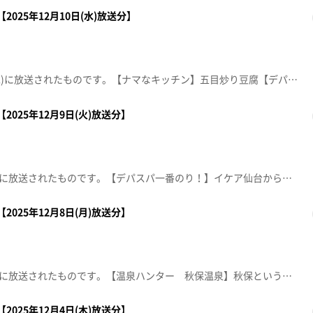
2025年12月10日(水)放送分】
この動画は2025年12月10日(水)に放送されたものです。【ナマなキッチン】五目炒り豆腐【デパスパ一番のり！】仙台三越から生中継！【仙台クリスマスマーケット2025 おすすめグルメ】■NONBEE KITCHEN■Toritoya■NENE♡CHICKEN■マイナビ仙台レディースコラボキッチン※紹介した催事等は終了している場合があります。※紹介した商品等は取り扱いが終了している場合があります。
2025年12月9日(火)放送分】
この動画は2025年12月9日(火)に放送されたものです。【デパスパ一番のり！】イケア仙台から生中継！【ナマなキッチン】豚肉と豆腐のピリ辛煮【仙台クリスマスマーケット2025 おすすめグルメ】■森のキッチン■sweet dining MINERVA■abill■SUGEEZ※紹介した催事等は終了している場合があります。※紹介した商品等は取り扱いが終了している場合があります。
2025年12月8日(月)放送分】
この動画は2025年12月8日(月)に放送されたものです。【温泉ハンター 秋保温泉】秋保という名前には意外な説とクラシカルな温泉リゾートで贅沢気分を味わう【デパスパ一番のり！】イオンモール名取から生中継！【ナマなキッチン】大根とこんにゃくの味噌バター炒め※紹介した催事等は終了している場合があります。※紹介した商品等は取り扱いが終了している場合があります。
2025年12月4日(木)放送分】