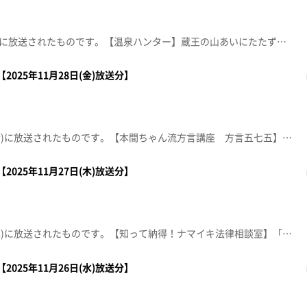
この動画は2025年12月1日(月)に放送されたものです。【温泉ハンター】蔵王の山あいにたたずむ全温泉ファンを魅了する源泉かけ流しのいで湯と絶品ジビエ料理を紹介します。【デパスパ一番のり！】イオンモール新利府から生中継！【ナマなキッチン】『カレー麹のタンドリーチキン』日本料理 美と和 akita-K 秋田克志呂日本料理 美と和 akita -K-【住所】仙台市青葉区本町3丁目1-17 やまふくビル地下1階【電話番号】022-797-4338※紹介した催事等は終了している場合があります。※紹介した商品等は取り扱いが終了している場合があります。
2025年11月28日(金)放送分】
この動画は2025年11月28日(金)に放送されたものです。【本間ちゃん流方言講座 方言五七五】これであなたも方言の達人！？知って納得、聞いて爆笑！今から使える方言の“ツウ”な言い回しを本間ちゃん流に教えちゃいます。【ナマなキッチン～人気店パティシエ直伝！家庭で作れる本格スイーツ】『みかんのレアチーズタルト』ムッシュ マスノ アルパジョン 栗生店 チーフパティシエ 太刀川潤【住所】仙台市青葉区栗生6-12-6【電話番号】022-391-7950【営業時間】9:30～19:00 年中無休 10:00～17:00（カフェ）【デパスパ一番のり！】エスパル仙台から生中継！【突撃！生中継】藤崎から生中継！※紹介した催事等は終了している場合があります。※紹介した商品等は取り扱いが終了している場合があります。
2025年11月27日(木)放送分】
この動画は2025年11月27日(木)に放送されたものです。【知って納得！ナマイキ法律相談室】「部下に権力を振りかし引っ越しを迫る上司」と「結婚の条件を守らない夫」【デパスパ一番のり！】イオンタウン仙台泉大沢から生中継！【ナマなキッチン】『鶏手羽元の赤ワイン煮込み』ホテルメトロポリタン仙台 「レストラン セレニティ」 料理長 青木克己【みやぎスゴキッズ】気仙沼のフェンシング日本代表※紹介した催事等は終了している場合があります。※紹介した商品等は取り扱いが終了している場合があります。
2025年11月26日(水)放送分】