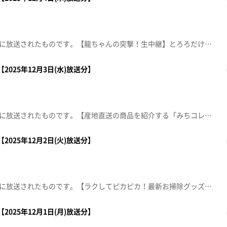
この動画は2025年12月4日(木)に放送されたものです。【龍ちゃんの突撃！生中継】とろろだけじゃない！今が一番おいしい自然薯料理の数々を紹介します。【デパスパ一番のり！】ザ・モール仙台長町から生中継！【ナマなキッチン】みかん味噌のふろふき大根ホテルメトロポリタン仙台 日本料理 宴会料理長 渡部 建【節目に始めます！ペン字】■佐々木鈴優書道院 上杉教室【住所】青葉区上杉1丁目13-36※紹介した催事等は終了している場合があります。※紹介した商品等は取り扱いが終了している場合があります。
2025年12月3日(水)放送分】
この動画は2025年12月3日(水)に放送されたものです。【産地直送の商品を紹介する「みちコレッ！」】加美町からパリッと食感！シンプルな味わいがやみつきになる人気のお菓子と東松島からこれから益々美味しくなる奥松島鳴瀬産のカキを紹介します。【デパスパ一番のり！】仙台パルコ1から生中継【ナマなキッチン】野菜とミートボールのミルクスープ【突撃生中継！】仙台三越から生中継※紹介した催事等は終了している場合があります。※紹介した商品等は取り扱いが終了している場合があります。
2025年12月2日(火)放送分】
この動画は2025年12月2日(火)に放送されたものです。【ラクしてピカピカ！最新お掃除グッズ】「お掃除の時間がもったいない！徹底的にキレイにしたい」を叶えるお掃除グッズを紹介します。【突撃！ナマイキカカク】■八百物屋まるしん 長町駅前店【住所】仙台市太白区長町5丁目2-1【電話番号】022-304-0966【営業時間】10:00～20:00【ナマなキッチン】「鶏ごぼう炒めでサンドイッチ」 【おパン】■ペンギンベーカリー仙台長町店【住所】太白区長町6丁目5-38【営業時間】7:00～19:00【定休日】不定休【電話番号】022-398-8821※紹介した催事等は終了している場合があります。※紹介した商品等は取り扱いが終了している場合があります。
2025年12月1日(月)放送分】