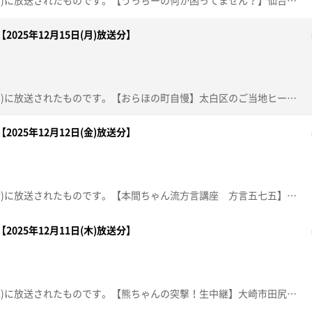
この動画は2025年12月16日(火)に放送されたものです。【うっちーの何か困ってません？】仙台クリスマスマーケット＆光のページェントの会場で全力お手伝い！【突撃！ナマイキカカク】■ＪＡ仙台農産物直売所 たなばたけ高砂店【住所】仙台市宮城野区福室2丁目7-30【電話番号】022-388-7318【営業時間】10:00～18:00【ナマなキッチン】「鶏と白菜の酢醤油がけ」【topoぐるめ×仙台クリスマスマーケットコラボ特典店】①飲み食い玄孫②HONOKA COFFEE 定禅寺通店※紹介した催事等は終了している場合があります。※紹介した商品等は取り扱いが終了している場合があります。
2025年12月15日(月)放送分】
この動画は2025年12月15日(月)に放送されたものです。【おらほの町自慢】太白区のご当地ヒーロー「ナガマックス」と長町の自慢を探します。【デパスパ一番のり！】イオンモール新利府から生中継！【ナマなキッチン】だい久製麺 年越しそば 『豚肉とカキのあんかけそば』【仙台クリスマスマーケット2025 ヒュッテグルメ】※紹介した催事等は終了している場合があります。※紹介した商品等は取り扱いが終了している場合があります。
2025年12月12日(金)放送分】
この動画は2025年12月12日(金)に放送されたものです。【本間ちゃん流方言講座 方言五七五】これであなたも方言の達人！？知って納得、聞いて爆笑！今から使える方言の“ツウ”な言い回しを本間ちゃん流に教えちゃいます。【デパスパ一番のり！】エスパル仙台から生中継【ナマなキッチン】人気店パティシエ直伝！ 家庭で作れる本格スイーツ『リンゴの春巻き』ムッシュ マスノ アルパジョン4号線岩沼店 チーフパティシエ 岩田大樹【住所】名取市堀内北竹85-6【電話番号】0223-22-0551【営業時間】9:30～19:00【定休日】年中無休【突撃！生中継 藤崎から生中継】第18回 小樽の物産と観光展※紹介した催事等は終了している場合があります。※紹介した商品等は取り扱いが終了している場合があります。
2025年12月11日(木)放送分】
この動画は2025年12月11日(木)に放送されたものです。【熊ちゃんの突撃！生中継】大崎市田尻の人気お食事処からボリューム満点！コスパ最高の海鮮丼＆定食と新メニューを紹介します。【デパスパ一番のり！】イオンタウン仙台泉大沢から生中継！【ナマなキッチン】『牡蠣入り麻婆豆腐』ホテルメトロポリタン仙台 中国料理 宴会料理長 三善文樹【topoぐるめ×クリマ】※紹介した催事等は終了している場合があります。※紹介した商品等は取り扱いが終了している場合があります。