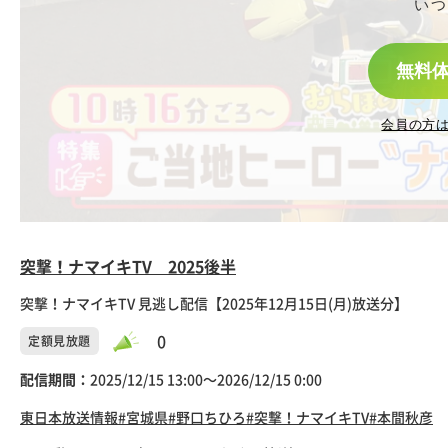
いつ
無料
会員の方
突撃！ナマイキTV 2025後半
突撃！ナマイキTV 見逃し配信【2025年12月15日(月)放送分】
0
定額見放題
配信期間：
2025/12/15 13:00〜2026/12/15 0:00
東日本放送
情報
#宮城県
#野口ちひろ
#突撃！ナマイキTV
#本間秋彦