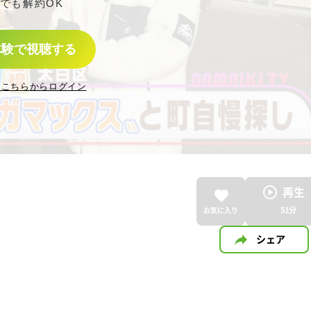
でも解約OK
体験で視聴する
はこちらからログイン
再生
51
分
お気に入り
シェア