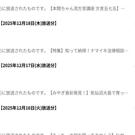
この動画は2025年12月19日(金)に放送されたものです。【本間ちゃん流方言講座 方言五七五】これであなたも方言の達人！？知って納得、聞いて爆笑！今から使える方言の“ツウ”な言い回しを本間ちゃん流に教えちゃいます。【デパスパ一番のり！】藤崎から生中継【全スーパー戦隊展 ～2026年1月4日(日)まで】【住所】仙台TRビル（旧ヤマダデンキLABI仙台入居ビル）【toppぐるめ×仙台クリスマスマーケット2025周辺の特典店】①上杉 餃子番長炎のもつ家 本店②山海炭火焼 花椿 HANATSUBAKI③Tongalliano due(トンガリアーノ ドゥーエ)※紹介した催事等は終了している場合があります。※紹介した商品等は取り扱いが終了している場合があります。
2025年12月18日(木)放送分】
この動画は2025年12月18日(木)に放送されたものです。【特集】知って納得！ナマイキ法律相談室身近な疑問・トラブルをズバッと解決します。【デパスパ一番のり！】ザ・モール仙台長町から生中継！【ナマなキッチン】ラムと牛肉のラビオリ仕立て パプリカクリームソース【突撃！生中継】ウジエスーパー利府店【仙台クリスマスマーケットヒュッテグルメ徹底ガイド】※紹介した催事等は終了している場合があります。※紹介した商品等は取り扱いが終了している場合があります。
2025年12月17日(水)放送分】
この動画は2025年12月17日(水)に放送されたものです。【みやぎ食彩発見！】気仙沼大島で育った個性豊かな在来作物を紹介します【デパスパ一番のり！】仙台パルコ１から生中継【ナマなキッチン】ＪＡ仙台 雪菜と曲がりねぎ「雪菜とねぎの辛子明太子和えと雪菜とねぎの焼き浸し」【突撃生中継！】仙台三越から生中継仙台クリスマスマーケット２０２５ヒュッテグルメ※紹介した催事等は終了している場合があります。※紹介した商品等は取り扱いが終了している場合があります。
2025年12月16日(火)放送分】