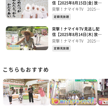
信【2025年8月15日(金) 放送
分】
突撃！ナマイキTV 2025後
半
定額見放題
突撃！ナマイキTV 見逃し配
信【2025年8月14日(木) 放送
分】
突撃！ナマイキTV 2025後
半
定額見放題
こちらもおすすめ