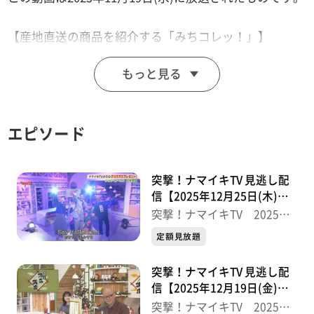
【産地直送の商品を紹介する「みちコレッ！」】
丸森町の大豆の甘みを感じるデザートと登米市の皇室献
もっと見る
上の絶品リンゴを紹介します。
【デパスパ一番のり！】
エピソード
仙台パルコから生中継
【ナマなキッチン】
突撃！ナマイキTV 見逃し配
蒸し大豆でラクラク『大豆と鶏の甘酢炒め』
信【2025年12月25日(木)放
送分】
突撃！ナマイキTV 2025後
半
【突撃生中継！】
定額見放題
仙台三越から生中継
突撃！ナマイキTV 見逃し配
信【2025年12月19日(金)放
※紹介した催事等は終了している場合があります。
送分】
突撃！ナマイキTV 2025後
※紹介した商品等は取り扱いが終了している場合があり