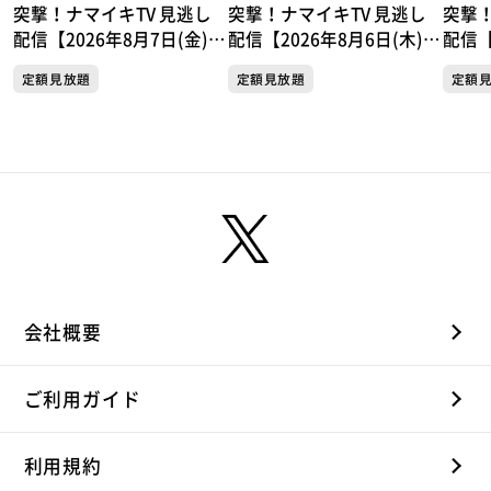
突撃！ナマイキTV 見逃し
突撃！ナマイキTV 見逃し
突撃！
配信【2026年8月7日(金)放
配信【2026年8月6日(木)放
配信【
送分】
送分】
送分
定額見放題
定額見放題
定額
会社概要
ご利用ガイド
利用規約