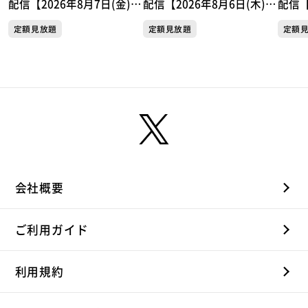
配信【2026年8月7日(金)放
配信【2026年8月6日(木)放
配信【
送分】
送分】
送分
定額見放題
定額見放題
定額
会社概要
ご利用ガイド
利用規約