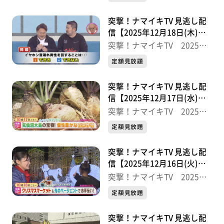
突撃！ナマイキTV 見逃し配
【デパスパ一番のり！】
信【2025年12月18日(木)放
エスパル仙台から生中継！暖かくてオシャレな上着＆ブ
送分】
突撃！ナマイキTV 2025後
ーツ
半
定額見放題
【突撃！生中継】
突撃！ナマイキTV 見逃し配
藤崎から生中継！
信【2025年12月17日(水)放
全国各地のおせちが大集合
送分】
突撃！ナマイキTV 2025後
半
定額見放題
※紹介した催事等は終了している場合があります。
※紹介した商品等は取り扱いが終了している場合があり
突撃！ナマイキTV 見逃し配
信【2025年12月16日(火)放
ます。
送分】
突撃！ナマイキTV 2025後
半
定額見放題
突撃！ナマイキTV 見逃し配