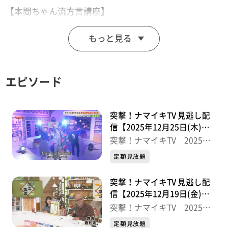
【本間ちゃん流方言講座】
これであなたも方言の達人！？知って納得、聞いて爆
もっと見る
笑！
今から使える方言の“ツウ”な言い回しを本間ちゃん流に
教えちゃいます。
エピソード
【ナマなキッチン】
人気店パティシエ直伝！家庭で作れる本格スイーツ
突撃！ナマイキTV 見逃し配
『ほうじ茶ブリュレ』
信【2025年12月25日(木)放
送分】
ムッシュ マスノ アルパジョン 栗生店 チーフパティ
突撃！ナマイキTV 2025後
半
シエ 太刀川潤
定額見放題
突撃！ナマイキTV 見逃し配
【住所】仙台市青葉区栗生6-12-6
信【2025年12月19日(金)放
【電話番号】022-391-7950
送分】
突撃！ナマイキTV 2025後
【営業時間】9:30～19:00 年中無休 10:00～
半
定額見放題
17:00（カフェ）