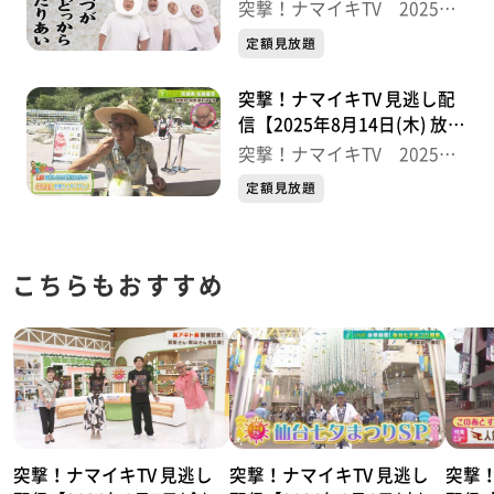
分】
突撃！ナマイキTV 2025後
半
定額見放題
突撃！ナマイキTV 見逃し配
信【2025年8月14日(木) 放送
分】
突撃！ナマイキTV 2025後
半
定額見放題
こちらもおすすめ
突撃！ナマイキTV 見逃し
突撃！ナマイキTV 見逃し
突撃！