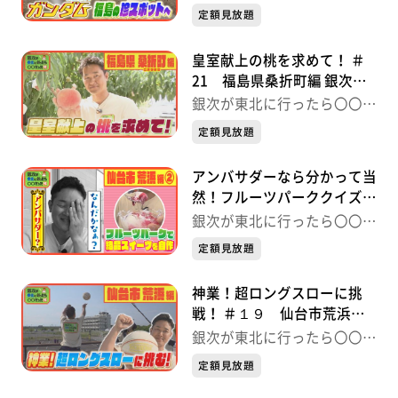
ったら〇〇だった件
った件
定額見放題
皇室献上の桃を求めて！ ＃
21 福島県桑折町編 銀次が
東北に行ったら〇〇だった件
銀次が東北に行ったら〇〇だ
った件
定額見放題
アンバサダーなら分かって当
然！フルーツパーククイズ！
＃20 仙台市荒浜編② 銀次
銀次が東北に行ったら〇〇だ
が東北に行ったら〇〇だった
った件
定額見放題
件
神業！超ロングスローに挑
戦！ ＃１９ 仙台市荒浜編
銀次が東北に行ったら〇〇だ
銀次が東北に行ったら〇〇だ
った件
った件
定額見放題