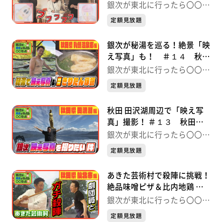
編① 銀次が東北に行ったら
銀次が東北に行ったら〇〇だ
〇〇だった件
った件
定額見放題
銀次が秘湯を巡る！絶景「映
え写真」も！ ＃１４ 秋田
県 乳頭温泉郷編 銀次が東北
銀次が東北に行ったら〇〇だ
に行ったら〇〇だった件
った件
定額見放題
秋田 田沢湖周辺で「映え写
真」撮影！ ＃１３ 秋田県
田沢湖編 銀次が東北に行っ
銀次が東北に行ったら〇〇だ
たら〇〇だった件
った件
定額見放題
あきた芸術村で殺陣に挑戦！
絶品味噌ピザ＆比内地鶏 ＃
１２ 秋田県仙北市編 銀次が
銀次が東北に行ったら〇〇だ
東北に行ったら〇〇だった件
った件
定額見放題