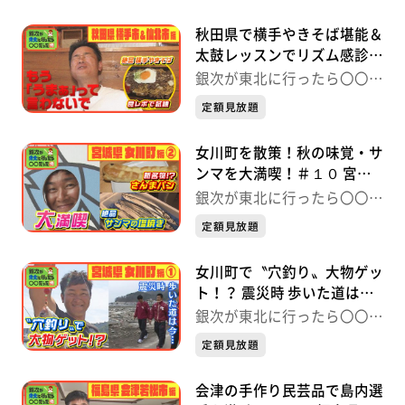
秋田県で横手やきそば堪能＆
太鼓レッスンでリズム感診
断！＃１１ 秋田県横手市＆
銀次が東北に行ったら〇〇だ
仙北市編 銀次が東北に行っ
った件
定額見放題
たら〇〇だった件
女川町を散策！秋の味覚・サ
ンマを大満喫！＃１０ 宮城
県女川町編② 銀次が東北に
銀次が東北に行ったら〇〇だ
行ったら〇〇だった件
った件
定額見放題
女川町で〝穴釣り〟大物ゲッ
ト！？ 震災時 歩いた道は
今… ＃9 宮城県女川町編①
銀次が東北に行ったら〇〇だ
銀次が東北に行ったら〇〇だ
った件
定額見放題
った件
会津の手作り民芸品で島内選