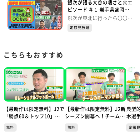
銀次が語る大谷の凄さと㊙エ
ピソード ＃１ 岩手県盛岡市
編① 銀次が東北に行ったら
銀次が東北に行ったら〇〇だ
〇〇だった件
った件
定額見放題
こちらもおすすめ
【最新作は限定無料】J2で
【最新作は限定無料】J2新
典型
「勝点60＆トップ10」目
シーズン開幕へ！チーム得
木選
指す！ 元高校教師の倉石
票数1位の澤上選手とフェ
ウキ
無料
無料
定額
圭二新監督が掲げる「リレ
アプレー賞受賞の音泉選手
選手
ーショナルフットボール」
が語る ヴァンラーレ八戸
グ 