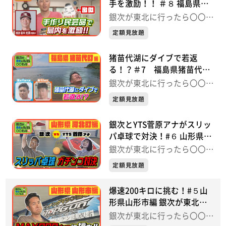
手を激励！！ ＃８ 福島県会
津若松市編 銀次が東北に行
銀次が東北に行ったら〇〇だ
ったら〇〇だった件
った件
定額見放題
猪苗代湖にダイブで若返
る！？＃7 福島県猪苗代町
編 銀次が東北に行ったら〇
銀次が東北に行ったら〇〇だ
〇だった件
った件
定額見放題
銀次とYTS菅原アナがスリッ
パ卓球で対決！#６ 山形県河
北町編
銀次が東北に行ったら〇〇だ
った件
定額見放題
爆速200キロに挑む！#５山
形県山形市編 銀次が東北に
行ったら〇〇だった件
銀次が東北に行ったら〇〇だ