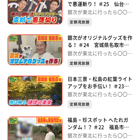
で悪運斬り！ ＃25 仙台市
秋保編 銀次が東北に行った
銀次が東北に行ったら〇〇だ
ら〇〇だった件
った件
定額見放題
銀次がオリジナルグッズを作
る！ ＃24 宮城県名取市編
銀次が東北に行ったら〇〇だ
銀次が東北に行ったら〇〇だ
った件
った件
定額見放題
日本三景・松島の紅葉ライト
アップをお手伝い！ ＃23
宮城県松島町編 銀次が東北
銀次が東北に行ったら〇〇だ
に行ったら〇〇だった件
った件
定額見放題
福島・珍スポット へたれガ
ンダム！？ ＃22 福島市＆
猪苗代町編 銀次が東北に行
銀次が東北に行ったら〇〇だ