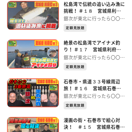
松島湾で伝統の追い込み漁に
挑戦！ ＃１８ 宮城県利府
町編② 銀次が東北に行った
銀次が東北に行ったら〇〇だ
ら〇〇だった件
った件
定額見放題
絶景の松島湾でアイナメ釣
り！ ＃１７ 宮城県利府町
編① 銀次が東北に行ったら
銀次が東北に行ったら〇〇だ
〇〇だった件
った件
定額見放題
石巻市・県道３３号線周辺
旅！ ＃１６ 宮城県石巻市
編② 銀次が東北に行ったら
銀次が東北に行ったら〇〇だ
〇〇だった件
った件
定額見放題
漫画の街・石巻市で絵心対
決！ ＃１５ 宮城県石巻市