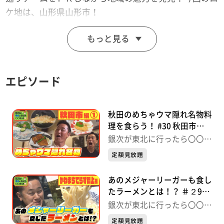
ケ地は、山形県山形市！
もっと見る
バッティングセンターで、球速200キロの爆速バッティ
ングマシーンに銀次さんが挑みます！
そして、山形の歴史を感じられる七日町御殿堰では、銀
エピソード
次さんが色々なものを買わされそうになり…
秋田のめちゃウマ隠れ名物料
理を食らう！ #30 秋田市編
① 銀次が東北に行ったら〇
銀次が東北に行ったら〇〇だ
〇だった件
った件
定額見放題
あのメジャーリーガーも食し
たラーメンとは！？ ＃２9
かわまちてらす閖上編 銀次
銀次が東北に行ったら〇〇だ
が東北に行ったら〇〇だった
った件
定額見放題