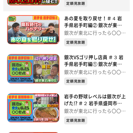
った件
定額見放題
あの夏を取り戻せ！＃４ 岩
手県岩手町編② 銀次が東北
に行ったら〇〇だった件
銀次が東北に行ったら〇〇だ
った件
定額見放題
銀次VSゴリ押し店員 ＃３ 岩
手県岩手町編① 銀次が東北
に行ったら〇〇だった件
銀次が東北に行ったら〇〇だ
った件
定額見放題
岩手の野球レベルは銀次が上
げた!? ＃２ 岩手県盛岡市編
② 銀次が東北に行ったら〇
銀次が東北に行ったら〇〇だ
〇だった件
った件
定額見放題