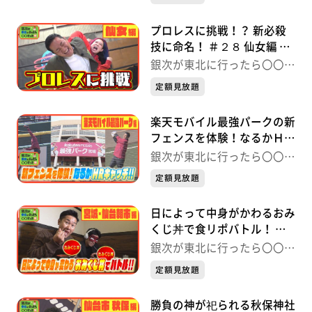
件
プロレスに挑戦！？ 新必殺
技に命名！ ＃２８ 仙女編 銀
次が東北に行ったら〇〇だっ
銀次が東北に行ったら〇〇だ
た件
った件
定額見放題
楽天モバイル最強パークの新
フェンスを体験！なるかＨＲ
キャッチ！ ＃27 楽天モバ
銀次が東北に行ったら〇〇だ
イル最強パーク編 銀次が東
った件
定額見放題
北に行ったら〇〇だった件
日によって中身がかわるおみ
くじ丼で食リポバトル！ ＃
26 宮城・仙台朝市編 銀次
銀次が東北に行ったら〇〇だ
が東北に行ったら〇〇だった
った件
定額見放題
件
勝負の神が祀られる秋保神社