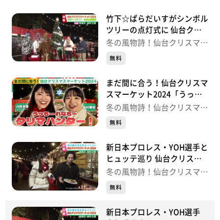
竹下☆ぱらだいすがシンボル
ツリーの点灯式に 仙台クリ
スマスマーケット開幕
冬の風物詩！仙台クリスマス
マーケット
無料
まだ間に合う！仙台クリスマ
スマーケット2024「うっち
ー れなちー クリマハンタ
冬の風物詩！仙台クリスマス
ー」
マーケット
無料
新日本プロレス・YOH選手と
ヒュッテ巡り 仙台クリスマ
スマーケット
冬の風物詩！仙台クリスマス
マーケット
無料
新日本プロレス・YOH選手