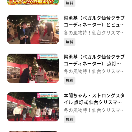
マーケット
無料
梁勇基（ベガルタ仙台クラブ
コーディネーター）とヒュッ
テ巡り 仙台クリスマスマー
冬の風物詩！仙台クリスマス
ケット
マーケット
無料
梁勇基（ベガルタ仙台クラブ
コーディネーター） 点灯式
仙台クリスマスマーケット
冬の風物詩！仙台クリスマス
マーケット
無料
本間ちゃん・ストロングスタ
イル 点灯式 仙台クリスマス
マーケット
冬の風物詩！仙台クリスマス
マーケット
無料