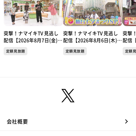
突撃！ナマイキTV 見逃し
突撃！ナマイキTV 見逃し
突撃！
配信【2026年8月7日(金)放
配信【2026年8月6日(木)放
配信【
送分】
送分】
送分
定額見放題
定額見放題
定額
会社概要