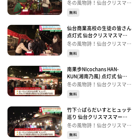
仙台クリスマスマーケット
冬の風物詩！仙台クリスマス
マーケット
無料
仙台商業高校の生徒の皆さん
点灯式 仙台クリスマスマー
ケット
冬の風物詩！仙台クリスマス
マーケット
無料
南果歩NIcochans HAN-
KUN(湘南乃風) 点灯式 仙台
クリスマスマーケット
冬の風物詩！仙台クリスマス
マーケット
無料
竹下☆ぱらだいすとヒュッテ
巡り 仙台クリスマスマーケ
ット
冬の風物詩！仙台クリスマス
マーケット
無料