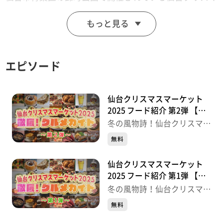
スマーケットは、多くの人でにぎわっています。
もっと見る
点灯式にはゲストに新日本プロレス所属のYOH選手が参
加
エピソード
仙台クリスマスマーケット
2025 フード紹介 第2弾 【突
撃！ナマイキTV】
冬の風物詩！仙台クリスマス
マーケット
無料
仙台クリスマスマーケット
2025 フード紹介 第1弾 【突
撃！ナマイキTV】
冬の風物詩！仙台クリスマス
マーケット
無料