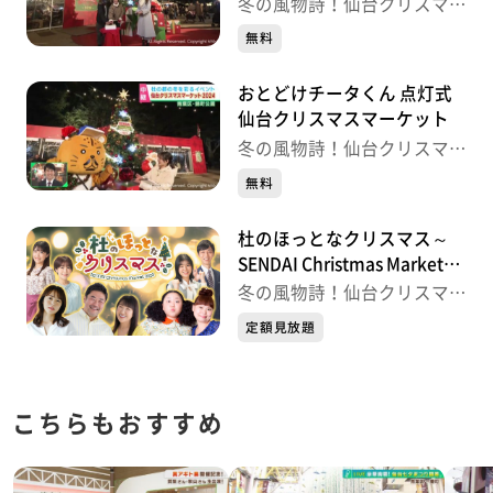
点灯式 仙台クリスマスマー
冬の風物詩！仙台クリスマス
ケット
マーケット
無料
おとどけチータくん 点灯式
仙台クリスマスマーケット
冬の風物詩！仙台クリスマス
マーケット
無料
杜のほっとなクリスマス～
SENDAI Christmas Market
2023～
冬の風物詩！仙台クリスマス
マーケット
定額見放題
こちらもおすすめ