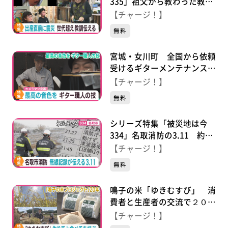
335」祖父から教わった教訓
を息子に伝え続ける母の思い
【チャージ！】
無料
宮城・女川町 全国から依頼
受けるギターメンテナンス職
人 こだわりの調整法
【チャージ！】
無料
シリーズ特集「被災地は今
334」名取消防の3.11 約
100時間の無線記録と証言で
【チャージ！】
見つめるあの日
無料
鳴子の米「ゆきむすび」 消
費者と生産者の交流で２０周
年
【チャージ！】