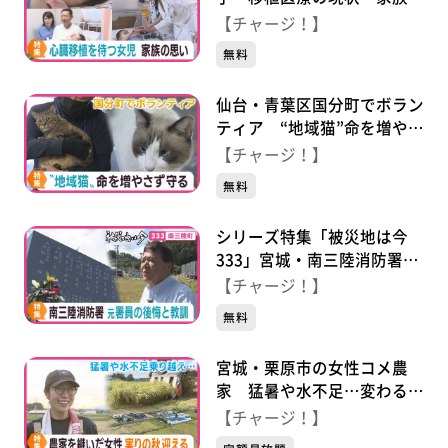
思い
【チャージ！】
無料
仙台・青葉区国分町でボラン
ティア “地域猫”命を増やさ
ず守る
【チャージ！】
無料
シリーズ特集「被災地は今
333」宮城・南三陸消防署の
元署員の男性 あの日の後悔
【チャージ！】
と今伝えたい思い
無料
宮城・栗原市の女性コメ農
家 猛暑や水不足…変わる農
政 困難乗り越え待望の稲刈
【チャージ！】
り迎える