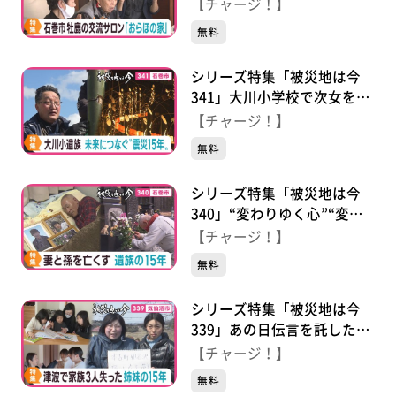
災者サロン“おらほの家” 支
【チャージ！】
える男性の思い
無料
シリーズ特集「被災地は今
341」大川小学校で次女を亡
くした男性 校舎保存・風化
【チャージ！】
防止 歩み続けた１５年
無料
シリーズ特集「被災地は今
340」“変わりゆく心”“変わ
らぬ心” 妻と孫を亡くす
【チャージ！】
遺族の１５年
無料
シリーズ特集「被災地は今
339」あの日伝言を託した
人々のその後 津波で家族３
【チャージ！】
人を失った気仙沼市の姉妹の
無料
１５年 それでも前へ…