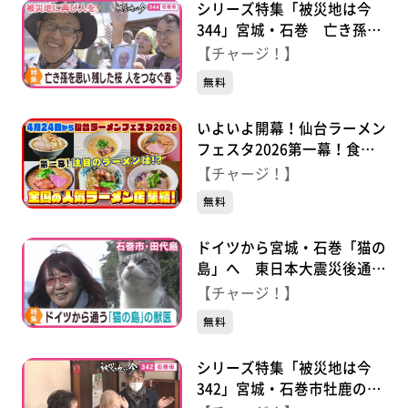
シリーズ特集「被災地は今
344」宮城・石巻 亡き孫を
思い残した桜 今も人をつな
【チャージ！】
ぐ
無料
いよいよ開幕！仙台ラーメン
フェスタ2026第一幕！食べ
逃せない麵がここにある！
【チャージ！】
無料
ドイツから宮城・石巻「猫の
島」へ 東日本大震災後通い
続ける獣医師
【チャージ！】
無料
シリーズ特集「被災地は今
342」宮城・石巻市牡鹿の被