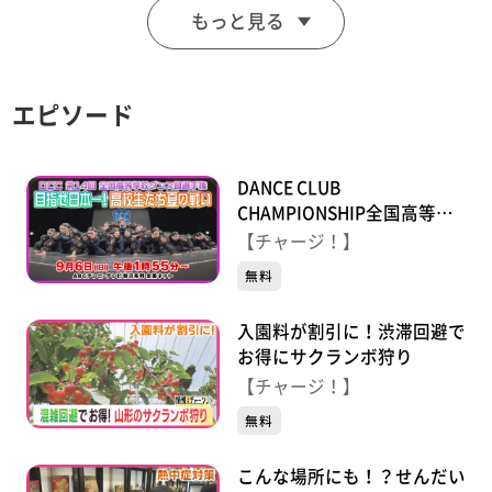
もっと見る
【放送局】東日本放送
【放送日】2025年4月2日(水)
エピソード
DANCE CLUB
CHAMPIONSHIP全国高等学
校ダンス部選手権
【チャージ！】
無料
入園料が割引に！渋滞回避で
お得にサクランボ狩り
【チャージ！】
無料
こんな場所にも！？せんだい