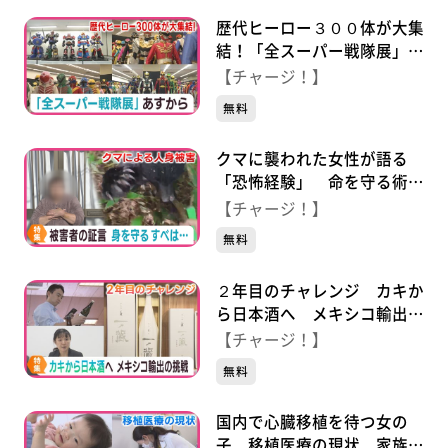
歴代ヒーロー３００体が大集
結！「全スーパー戦隊展」１
１月２２日から仙台・青葉区
【チャージ！】
で開催
無料
クマに襲われた女性が語る
「恐怖経験」 命を守る術
は…
【チャージ！】
無料
２年目のチャレンジ カキか
ら日本酒へ メキシコ輸出の
挑戦
【チャージ！】
無料
国内で心臓移植を待つ女の
子 移植医療の現状 家族の