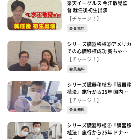
楽天イーグルス 今江敏晃監
督 就任後初生出演
【チャージ！】
会員無料
シリーズ臓器移植⑥アメリカ
での心臓移植成功 葵ちゃん
と家族 命をめぐる日々
【チャージ！】
会員無料
シリーズ臓器移植⑤『臓器移
植法』施行から25年 国内で3
年半 心臓移植を待つ少年
【チャージ！】
会員無料
シリーズ臓器移植④『臓器移
植法』施行から25年 ドナー