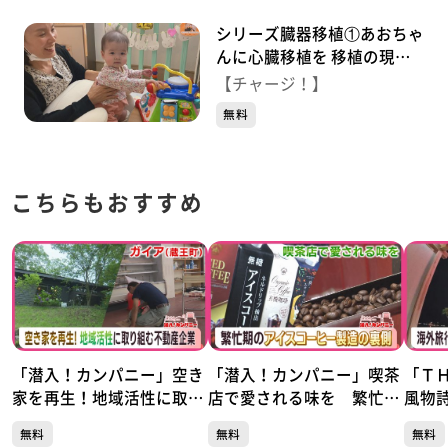
シリーズ臓器移植①あおちゃ
んに心臓移植を 移植の現状
両親の思い
【チャージ！】
無料
こちらもおすすめ
「潜入！カンパニー」空き
「潜入！カンパニー」喫茶
「Ｔ
家を再生！地域活性に取り
店で愛される味を 繁忙
風物
組む不動産企業 ガイア
期！アイスコーヒー製造の
火」
無料
無料
無料
現場 服部コーヒーフーズ