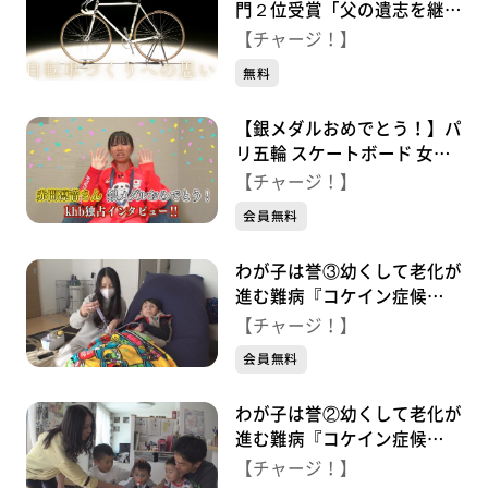
門２位受賞「父の遺志を継ぎ
自転車づくりにかける思い」
【チャージ！】
無料
【銀メダルおめでとう！】パ
リ五輪 スケートボード 女子
ストリート銀メダル 赤間凛
【チャージ！】
音 独占インタビュー！
会員無料
わが子は誉③幼くして老化が
進む難病『コケイン症候
群』 命と向き合う家族
【チャージ！】
会員無料
わが子は誉②幼くして老化が
進む難病『コケイン症候
群』 懸命に生きる兄 支え
【チャージ！】