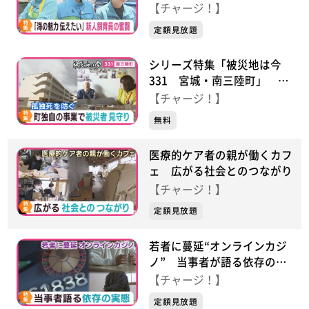
奮闘
【チャージ！】
定額見放題
シリーズ特集「被災地は今
331 宮城・南三陸町」 孤
独死を防ぐ！町独自の事業で
【チャージ！】
被災者見守り
無料
医療的ケア者の親が働くカフ
ェ 広がる社会とのつながり
【チャージ！】
定額見放題
若者に蔓延“オンラインカジ
ノ” 当事者が語る依存の実
態
【チャージ！】
定額見放題