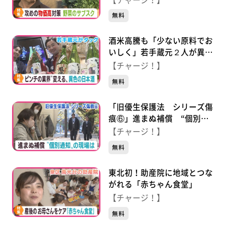
無料
酒米高騰も「少ない原料でお
いしく」若手蔵元２人が異色
の新商品
【チャージ！】
無料
「旧優生保護法 シリーズ傷
痕⑥」進まぬ補償 “個別通
知”の現場 歴史の検証は？
【チャージ！】
無料
東北初！助産院に地域とつな
がれる「赤ちゃん食堂」
【チャージ！】
無料