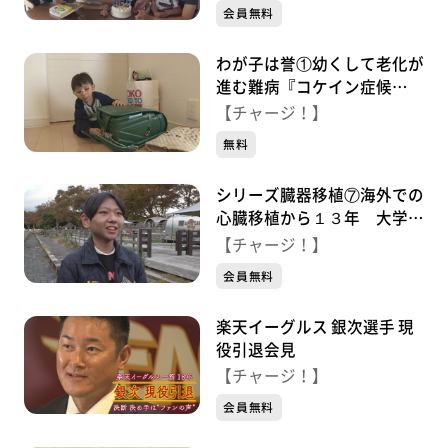
る弟たち
会員無料
わが子は誉①幼くして老化が
進む難病『コケイン症候
群』 １６歳の男の子 家族
【チャージ！】
とともに懸命に生きる
無料
シリーズ臓器移植⑦海外での
心臓移植から１３年 大学生
になった青年「臓器移植を知
【チャージ！】
って」
会員無料
楽天イーグルス 銀次選手 現
役引退会見
【チャージ！】
会員無料