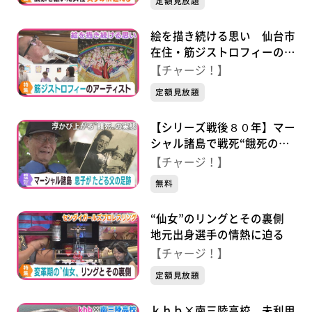
定額見放題
絵を描き続ける思い 仙台市
在住・筋ジストロフィーのア
ーティスト
【チャージ！】
定額見放題
【シリーズ戦後８０年】マー
シャル諸島で戦死“餓死の
島”息子がたどる父の足跡
【チャージ！】
無料
“仙女”のリングとその裏側
地元出身選手の情熱に迫る
【チャージ！】
定額見放題
ｋｈｂ×南三陸高校 未利用