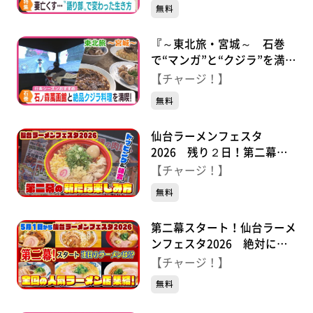
わった人生
無料
『～東北旅・宮城～ 石巻
で“マンガ”と“クジラ”を満
喫』2026年4月27日（月）放
【チャージ！】
送
無料
仙台ラーメンフェスタ
2026 残り２日！第二幕の
新たな楽しみ方♪
【チャージ！】
無料
第二幕スタート！仙台ラーメ
ンフェスタ2026 絶対にう
まい、最強のラーメンをすべ
【チャージ！】
て紹介
無料