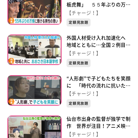
板虎舞」 ５５年ぶりの万博
に懸ける８０歳男性の思い
【チャージ！】
定額見放題
外国人材受け入れ加速化へ
地域とともに…全国２例目の
公立日本語学校「おおさき日
【チャージ！】
本語学校」
定額見放題
“人形劇”で子どもたちを笑顔
に 「時代の流れに抗いた
い」女性の思い
【チャージ！】
定額見放題
仙台市出身の監督が独学で制
作 世界が注目！アニメ映画
に込めた思い
【チャージ！】