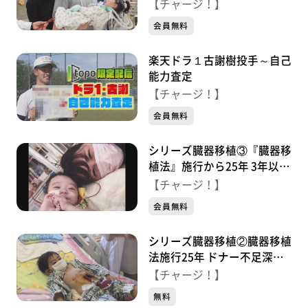
になった娘 決断した家族の
【チャージ！】
思い
会員無料
楽天ドラ１古謝樹投手～自己
能力査定
【チャージ！】
会員無料
シリーズ臓器移植③『臓器移
植法』施行から25年 3年以上
待機も…移植かなわず
【チャージ！】
会員無料
シリーズ臓器移植②臓器移植
法施行25年 ドナー不足深刻
海外移植目指す家族と移植経
【チャージ！】
験した少年
無料