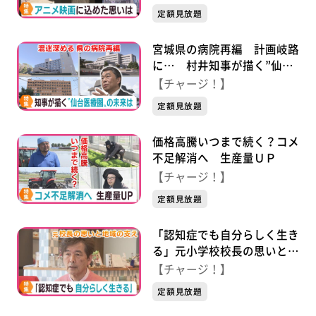
定額見放題
宮城県の病院再編 計画岐路
に… 村井知事が描く”仙台
医療圏”の未来は？
【チャージ！】
定額見放題
価格高騰いつまで続く？コメ
不足解消へ 生産量ＵＰ
【チャージ！】
定額見放題
「認知症でも自分らしく生き
る」元小学校校長の思いと地
域の支え
【チャージ！】
定額見放題