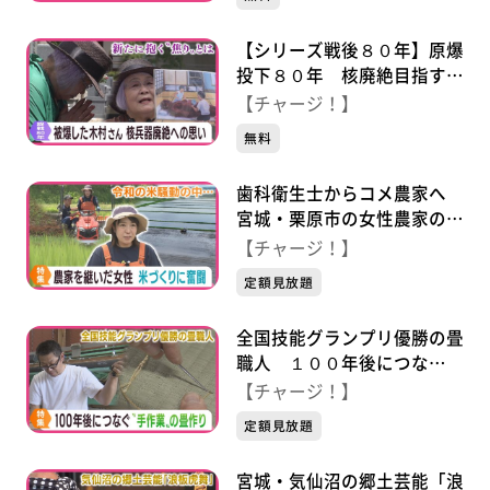
【シリーズ戦後８０年】原爆
投下８０年 核廃絶目指す仙
台市の木村緋紗子さん “焦
【チャージ！】
り”と”誓い” ＃語り継ぐ戦
無料
争
歯科衛生士からコメ農家へ
宮城・栗原市の女性農家の奮
闘
【チャージ！】
定額見放題
全国技能グランプリ優勝の畳
職人 １００年後につな
ぐ“手作業”の畳作り
【チャージ！】
定額見放題
宮城・気仙沼の郷土芸能「浪