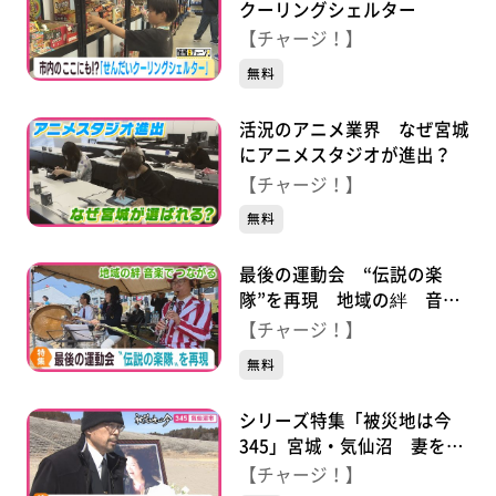
クーリングシェルター
【チャージ！】
無料
活況のアニメ業界 なぜ宮城
にアニメスタジオが進出？
【チャージ！】
無料
最後の運動会 “伝説の楽
隊”を再現 地域の絆 音楽
でつながる
【チャージ！】
無料
シリーズ特集「被災地は今
345」宮城・気仙沼 妻を亡
くした元消防士 語り部で変
【チャージ！】