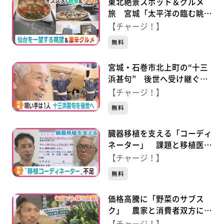
東北絶景スポット＆グルメ
旅 宮城「太平洋の臨む眺望
＆激辛チャレンジメニュー」
【チャージ！】
無料
宮城・石巻市北上町の“十三
浜甚句” 後世へ受け継ぐ思
い
【チャージ！】
無料
臓器移植を支える「コーディ
ネーター」 課題と移植医療
の未来は
【チャージ！】
無料
価格高騰に「野菜のサブス
ク」 農家と消費者双方にメ
リット
【チャージ！】