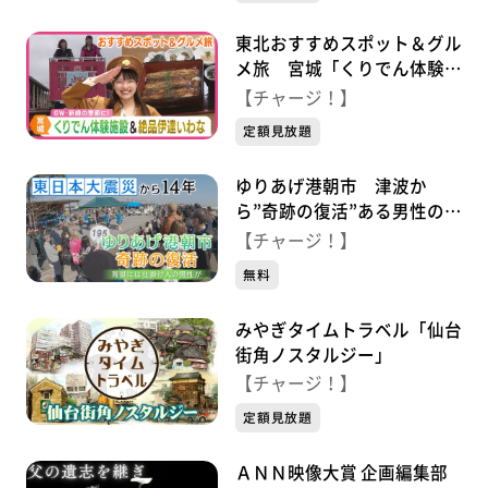
東北おすすめスポット＆グル
メ旅 宮城「くりでん体験施
設＆絶品伊達いわな」
【チャージ！】
定額見放題
ゆりあげ港朝市 津波か
ら”奇跡の復活”ある男性の思
い…
【チャージ！】
無料
みやぎタイムトラベル「仙台
街角ノスタルジー」
【チャージ！】
定額見放題
ＡＮＮ映像大賞 企画編集部