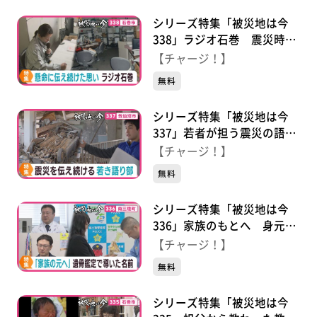
シリーズ特集「被災地は今
338」ラジオ石巻 震災時も
懸命に発信し続けた思いとこ
【チャージ！】
れから
無料
シリーズ特集「被災地は今
337」若者が担う震災の語り
部 “あの日”を伝える思いと
【チャージ！】
は
無料
シリーズ特集「被災地は今
336」家族のもとへ 身元判
明に尽くした人々の思い
【チャージ！】
無料
シリーズ特集「被災地は今