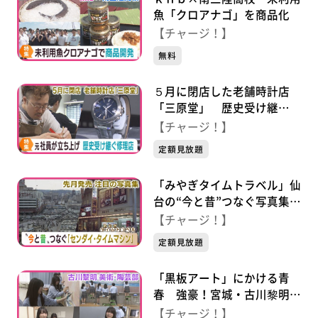
魚「クロアナゴ」を商品化
【チャージ！】
無料
５月に閉店した老舗時計店
「三原堂」 歴史受け継
ぐ“修理工房”
【チャージ！】
定額見放題
「みやぎタイムトラベル」仙
台の“今と昔”つなぐ写真集
「センダイ・タイムマシン」
【チャージ！】
定額見放題
「黒板アート」にかける青
春 強豪！宮城・古川黎明高
校の挑戦
【チャージ！】