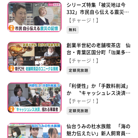
シリーズ特集「被災地は今
332」市民自ら伝える震災の
記憶
【チャージ！】
無料
創業半世紀の老舗喫茶店 仙
台・青葉区国分町「珈巣多
夢」 ２代目のユニークな挑
【チャージ！】
戦
定額見放題
「利便性」か「手数料削減」
か 〝キャッシュレス決済〟
揺れる事業者
【チャージ！】
定額見放題
仙台うみの杜水族館 「海の
魅力伝えたい」新人飼育員の