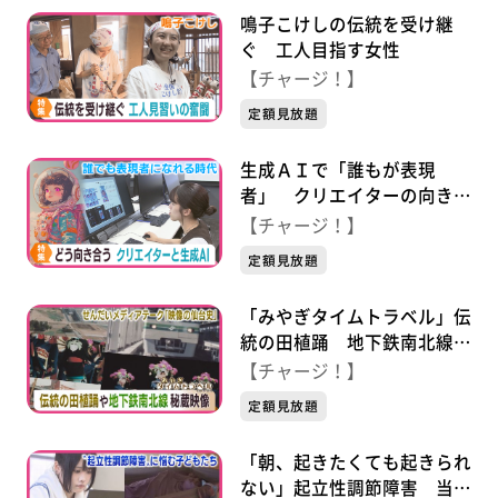
鳴子こけしの伝統を受け継
ぐ 工人目指す女性
【チャージ！】
定額見放題
生成ＡＩで「誰もが表現
者」 クリエイターの向き合
い方
【チャージ！】
定額見放題
「みやぎタイムトラベル」伝
統の田植踊 地下鉄南北線完
成までの秘蔵映像
【チャージ！】
定額見放題
「朝、起きたくても起きられ
ない」起立性調節障害 当事