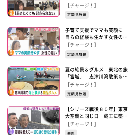
者と家族の思い
【チャージ！】
定額見放題
子育て支援でママも笑顔に
自らの経験も生かす女性の思
い
【チャージ！】
定額見放題
夏の絶景＆グルメ 東北の旅
「宮城」 志津川湾散策＆贅
沢生ウニ丼
【チャージ！】
定額見放題
【シリーズ戦後８０年】東京
大空襲と同じ日 蔵王に墜落
した３機のＢ２９ 恩讐を超
【チャージ！】
えて…語り継ぐ戦争の記憶
無料