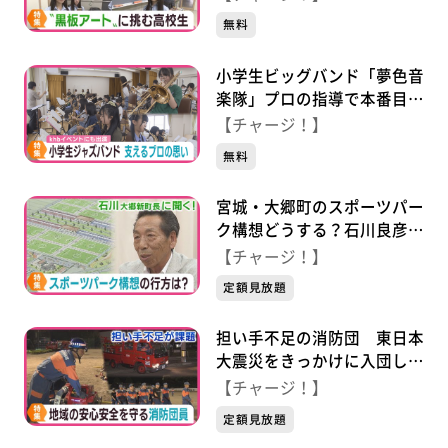
無料
小学生ビッグバンド「夢色音
楽隊」プロの指導で本番目指
す
【チャージ！】
無料
宮城・大郷町のスポーツパー
ク構想どうする？石川良彦新
町長に聞く
【チャージ！】
定額見放題
担い手不足の消防団 東日本
大震災をきっかけに入団した
団員の思い
【チャージ！】
定額見放題