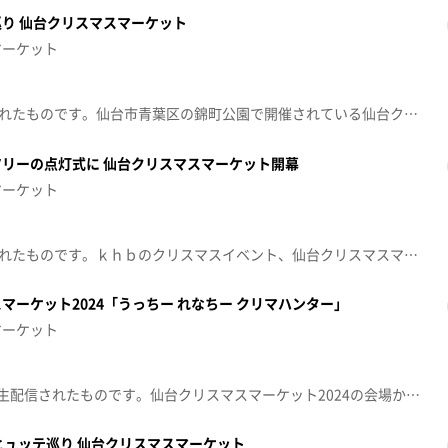
り 仙台クリスマスマーケット
マーケット
※この動画は12月6日に放送されたものです。仙台市青葉区の錦町公園で開催されている仙台クリスマスマーケットは、多くの人でにぎわっています。ゲストの竹下☆ぱらだいす(だーご/あいりDX/しんぢくん)とヒュッテを巡り、グルメ＆雑貨をご紹介します。
リーの点灯式に 仙台クリスマスマーケット開幕
マーケット
※この動画は12月6日に放送されたものです。ｋｈｂのクリスマスイベント、仙台クリスマスマーケットが６日に開幕しました。３年目の２０２４年は会場を仙台市青葉区の錦町公園に移して開催しています。点灯式のゲストには竹下☆ぱらだいす(だーご/あいりDX/しんぢくん)が参加！
マーケット2024「うっちー れなちー クリマハンター」
マーケット
この動画は2024年12月18日に生配信されたものです。仙台クリスマスマーケット2024の会場から配信！グルメや雑貨以外にも、会場に行かないとわからないクリスマスマーケットの魅力をSHOWROOMライバー中村麗奈さんとたっぷりお届けします。中村麗奈内田有香（ｋｈｂアナウンサー）【仙台クリスマスマーケット2024】期間：12月6日(金)～12月25日(水)会場：仙台市・錦町公園https://sendai-christmas.com/※紹介した催事等は終了している場合があります。※紹介した商品等は取り扱いが終了している場合があります。
ヒュッテ巡り 仙台クリスマスマーケット