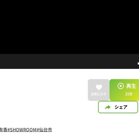
再生
21
分
お気に入り
シェア
有香
#SHOWROOM
#仙台市