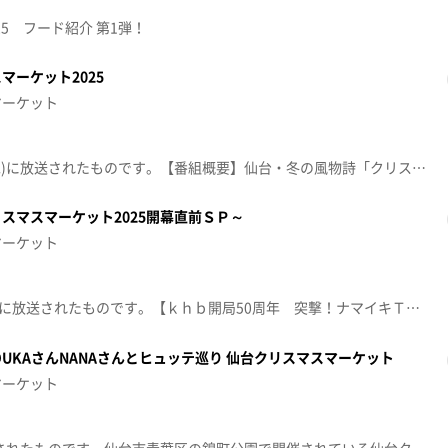
25 フード紹介 第1弾！
マーケット2025
マーケット
この動画は2025年12月10日(水)に放送されたものです。【番組概要】仙台・冬の風物詩「クリスマスマーケット」。過去最大規模にパワーアップした「ヒュッテ」４０店舗の魅力はじめ”クリマ”の見どころを余すことなくお届けするほか、ページェントの楽しみ方、復活したスケートリンクから中継など仙台のクリスマスを楽しみつくすスペシャルな１時間！【出演者】メインゲスト：渡邊圭祐（仙台市出身・俳優）リポーター：吉瀬真珠・北美梨寧（いぎなり東北産）ドラマ「聖恋」ゲスト：佐藤元揮 菅原茉椰 しまもMC：内田有香（ｋｈｂアナウンサー）井口亜美（ｋｈｂアナウンサー）リポーター：小室翔太（ｋｈｂアナウンサー）
スマスマーケット2025開幕直前ＳＰ～
マーケット
この動画は2025年12月5日(金)に放送されたものです。【ｋｈｂ開局50周年 突撃！ナマイキＴＶ～仙台クリスマスマーケット2025開幕直前ＳＰ～】スペシャルゲストとともにクリスマスグルメや限定グッズ・シンボルツリーなど今年の見どころを紹介します。【ヒュッテグルメ】Fleisch Drisden…牛しゃぶシチュー 1400円醍醐味…シュバイネシュニツェル（豚肉のカツレツ）1000円ROUTE298 by Kato Meat Shop…クリスマスチキン 1000円Lil Dream Kitchen…ステーキ＆マカロニチーズ（バケット付き）1800円nurikabe café pokke 渋谷…”塩パン”たい焼き with サンタ～あんバター～650円abill（アビル）…オニオングラタンスープ 1000円【クリマ×topoぐるめ】■トンガリアーノ ドゥーエ【住所】青葉区本町2丁目8-1【営業時間】16:00～【電話番号】022-397-6801【「やっぺぇイルミネーション」5日から25日まで】仙台クリスマスマーケットに合わせNHK仙台放送局が特別なイルミネーションを設置【プレゼント】仙台クリスマスマーケット2025詰合せ（1万円相当）…3名さま※12月5日午後4時まで※紹介した催事等は終了している場合があります。※紹介した商品等は取り扱いが終了している場合があります。
UKAさんNANAさんとヒュッテ巡り 仙台クリスマスマーケット
マーケット