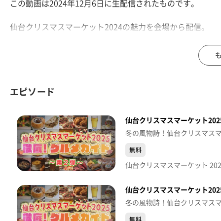
この動画は2024年12月6日に生配信されたものです。
仙台クリスマスマーケット2024の魅力を会場から配信。
会場内のグルメや雑貨など、仙台の冬を彩るクリスマスマ
SHOWROOMライバー中村麗奈さんとたっぷりお届けしま
<出演>
中村麗奈
エピソード
内田有香（ｋｈｂアナウンサー）
仙台クリスマスマーケット2025
【仙台クリスマスマーケット2024】
期間：12月6日(金)～12月25日(水)
冬の風物詩！仙台クリスマス
会場：仙台市・錦町公園
無料
https://sendai-christmas.com/
仙台クリスマスマーケット 20
※紹介した催事等は終了している場合があります。
仙台クリスマスマーケット2025
※紹介した商品等は取り扱いが終了している場合がありま
冬の風物詩！仙台クリスマス
無料