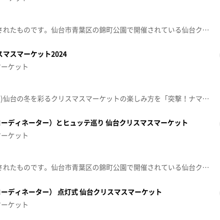
※この動画は12月16日に放送されたものです。仙台市青葉区の錦町公園で開催されている仙台クリスマスマーケットは、多くの人でにぎわっています。ゲストの志村雄彦社長・チームキャラクターのティナ（仙台89ERS）とヒュッテを巡り、グルメ＆雑貨をご紹介します。
マスマーケット2024
マーケット
【放送日】2024年12月11日(水)仙台の冬を彩るクリスマスマーケットの楽しみ方を「突撃！ナマイキTV」のメンバーが紹介！去年よりもパワーアップしたフードエリアの美味しい情報や、クリスマスならではの雑貨、周辺のイルミネーションなど見どころ満載でお届けします！【出演者】本間 秋彦重信 友里(khbアナウンサー)【ゲスト】伊藤 雨音【リポーター】ストロングスタイル島田 周彦松本 龍(khbアナウンサー)内田 有香(khbアナウンサー)井口 亜美(khbアナウンサー)
ーディネーター）とヒュッテ巡り 仙台クリスマスマーケット
マーケット
※この動画は12月12日に放送されたものです。仙台市青葉区の錦町公園で開催されている仙台クリスマスマーケットは、多くの人でにぎわっています。ゲストの梁勇基（ベガルタ仙台クラブコーディネーター） とヒュッテを巡り、グルメ＆雑貨をご紹介します。
ーディネーター） 点灯式 仙台クリスマスマーケット
マーケット