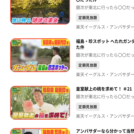
銀次が東北に行ったら〇〇だ
定額見放題
福島・珍スポット へたれガン
た件
銀次が東北に行ったら〇〇だ
定額見放題
皇室献上の桃を求めて！ ＃2
銀次が東北に行ったら〇〇だ
定額見放題
アンバサダーなら分かって当然