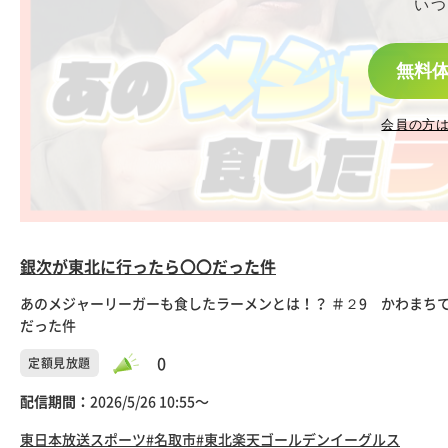
いつ
無料
会員の方
銀次が東北に行ったら〇〇だった件
あのメジャーリーガーも食したラーメンとは！？ ＃２9 かわまち
だった件
0
定額見放題
配信期間：
2026/5/26 10:55〜
東日本放送
スポーツ
#名取市
#東北楽天ゴールデンイーグルス