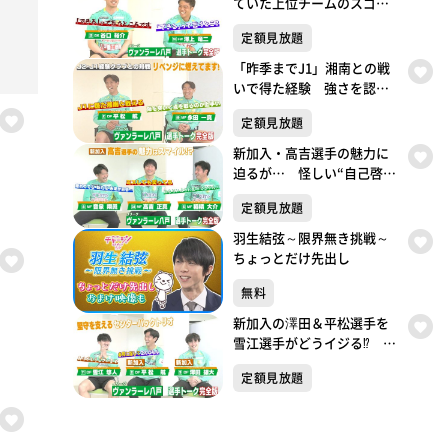
ていた上位チームのスゴ
さ 澤上選手の「先制点」
定額見放題
宣言は的中⁉ ヴァンラーレ
八戸トーク完全版
「昨季までJ1」湘南との戦
いで得た経験 強さを認め
て「リベンジ」へのカギ
定額見放題
は？ ヴァンラーレ八戸ト
ーク完全版
新加入・高吉選手の魅力に
迫るが… 怪しい“自己啓
発？”＆音泉選手の野望 ヴ
定額見放題
ァンラーレ八戸トーク完全
版
羽生結弦～限界無き挑戦～
ちょっとだけ先出し
無料
新加入の澤田＆平松選手を
雪江選手がどうイジる⁉ キ
ャラは三者三様？のセンタ
定額見放題
ーバックトリオ ヴァンラ
ーレ八戸トーク完全版