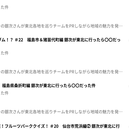
った件
楽天イーグルス・アンバサダーの銀次さんが東北各地を巡りチームをPRしながら地域の魅力を発見！松島にある、伊達家ゆかりのお寺・円通院。その円通院で毎年行われている〝紅葉ライトアップ〟を銀次さんがお手伝い！池に現れるという「絶世の美女」とは！？
ダム！？ ＃22 福島市＆猪苗代町編 銀次が東北に行ったら〇〇だっ
った件
楽天イーグルス・アンバサダーの銀次さんが東北各地を巡りチームをPRしながら地域の魅力を発見！グーグルマップにも表示されている福島市の珍スポット「へたれガンダム」とは！？さらに猪苗代町の山奥にたたずむパワースポットもご紹介！そのパワーが本物なのか、ある勝負で確かめます！
1 福島県桑折町編 銀次が東北に行ったら〇〇だった件
った件
楽天イーグルス・アンバサダーの銀次さんが東北各地を巡りチームをPRしながら地域の魅力を発見！今回は桃の名産地、福島県・桑折町へ！３２年連続で選ばれ続ける「献上桃」とは！？
！フルーツパーククイズ！ ＃20 仙台市荒浜編② 銀次が東北に行