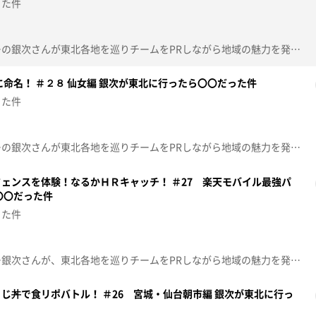
った件
楽天イーグルス・アンバサダーの銀次さんが東北各地を巡りチームをPRしながら地域の魅力を発見！今回は、宮城県名取市の「かわまちてらす閖上」をぶらり。あのメジャーリーガーも食したというラーメン！？栄養満点のスイーツも！！
に命名！ ＃２８ 仙女編 銀次が東北に行ったら〇〇だった件
った件
楽天イーグルス・アンバサダーの銀次さんが東北各地を巡りチームをPRしながら地域の魅力を発見！今回は仙女ことセンダイガールズプロレスリング！銀次さんが名付けた爆笑・新必殺技の名前とは！？
ェンスを体験！なるかＨＲキャッチ！ ＃27 楽天モバイル最強パ
〇〇だった件
った件
楽天イーグルス・アンバサダー銀次さんが、東北各地を巡りチームをPRしながら地域の魅力を発見！今回は楽天イーグルスの本拠地「楽天モバイル最強パーク宮城」の新設フェンスを体験！ホームランが出やすくなり、よりエキサイティングなプレーができるようになった新しい球場で、楽天OB岡島豪郎さんとホームランキャッチに挑戦しました！
じ丼で食リポバトル！ ＃26 宮城・仙台朝市編 銀次が東北に行っ