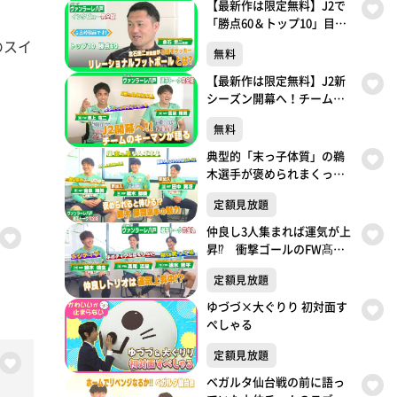
【最新作は限定無料】J2で
「勝点60＆トップ10」目指
す！ 元高校教師の倉石圭
のスイ
無料
二新監督が掲げる「リレー
ショナルフットボール」と
【最新作は限定無料】J2新
は？ J2ヴァンラーレ八戸
シーズン開幕へ！チーム得
トーク完全版
票数1位の澤上選手とフェア
無料
プレー賞受賞の音泉選手が
語る ヴァンラーレ八戸ト
典型的「末っ子体質」の鵜
ーク完全版
木選手が褒められまくって
ウキウキ♬ 未公開・田中
定額見放題
選手の初々しい一発ギャ
グ ヴァンラーレ八戸トー
仲良し3人集まれば運気が上
ク完全版
昇⁉ 衝撃ゴールのFW髙尾
選手を支えるポジティブ思
定額見放題
考 ヴァンラーレ八戸トー
ク完全版
ゆづづ×大ぐりり 初対面す
ぺしゃる
定額見放題
ベガルタ仙台戦の前に語っ