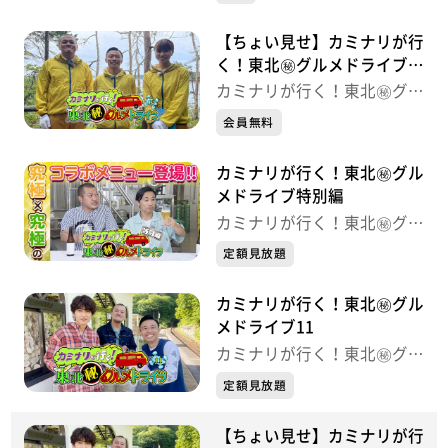
はじめて宮城を飛び出した今回、ワクワクする出会い
【ちょい見せ】カミナリが行
と、普段では見ることのできない体験がぎっしり詰まっ
く！東北㊙グルメドライブ
たグルメ旅番組。
12
カミナリが行く！東北㊙グル
メドライブ
会員無料
カミナリが行く！東北㊙グル
メドライブ特別編
カミナリが行く！東北㊙グル
メドライブ
定額見放題
カミナリが行く！東北㊙グル
メドライブ11
カミナリが行く！東北㊙グル
メドライブ
定額見放題
【ちょい見せ】カミナリが行