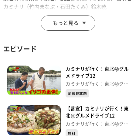
カミナリ（竹内まなぶ・石田たくみ）鈴木曉
（WATWING）／
もっと見る
お笑い芸人コンビ・カミナリが、絶品グルメを求めて宮
城を駆け巡る旅第11弾！
今回からフィールドを宮城から東北に広げ、宮城県気仙
エピソード
沼市から北上し、岩手県大船渡市・花巻市を巡って絶品
グルメを大発掘！
宮城・気仙沼市では、古来から伝わるメカジキの突きん
カミナリが行く！東北㊙グル
棒漁を体験。地元につたわるメカジキの郷土料理を堪能
メドライブ12
します。
カミナリが行く！東北㊙グル
メドライブ
岩手・大船市では、震災や災害で甚大な被害を受けなが
定額見放題
らも復活した地元住民の足・三陸鉄道にのってぶらり
【番宣】カミナリが行く！東
旅。地元のスーパースター・佐々木朗希投手が高校時代
北㊙グルメドライブ12
に通い詰めた町中華を堪能。
カミナリが行く！東北㊙グル
そして、岩手・花巻市では、名湯・花巻温泉の立地を生
メドライブ
無料
かした名産のホロホロ鳥を使った料理を堪能します。