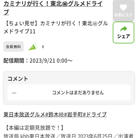
カミナリが行く！東北㊙グルメドライ
ブ
お気に入り
【ちょい見せ】カミナリが行く！東北㊙グル
メドライブ11
シェア
会員無料
0
配信期間：
2023/9/21 0:00〜
コメント
---
コメントはまだありません
東日本放送
グルメ
#鈴木曉
#岩手町
#ドライブ
【本編は定額見放題で！】
放送局 khb東日本放送／放送日 2023年6月25日／出演者