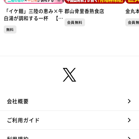
「イケ麺」三陸の恵み×牛
郡山骨里香熟食店
金丸
白湯が調和する一杯 【三
会員無料
会員
陸中華そば なぎさ橋】
無料
（仙台・青葉区）
会社概要
ご利用ガイド