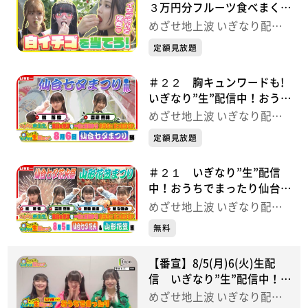
３万円分フルーツ食べまくり
旅 めざせ地上波 いぎなり
めざせ地上波 いぎなり配信
配信中！
中！
定額見放題
＃２２ 胸キュンワードも!
いぎなり”生”配信中！おうち
でまったり仙台七夕SP【8/6
めざせ地上波 いぎなり配信
生配信(見逃し)】
中！
定額見放題
＃２１ いぎなり”生”配信
中！おうちでまったり仙台七
夕&山形花笠SP【8/5生配信
めざせ地上波 いぎなり配信
（見逃し）】
中！
無料
【番宣】8/5(月)6(火)生配
信 いぎなり”生”配信中！お
うちでまったり仙台七夕&山
めざせ地上波 いぎなり配信