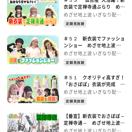
衣装で定禅寺通ぶらり めざ
せ地上波 いぎなり配信中！
めざせ地上波 いぎなり配信
中！
定額見放題
＃５２ 新衣装でファッショ
ンショー めざせ地上波 い
ぎなり配信中！
めざせ地上波 いぎなり配信
中！
定額見放題
＃５１ クオリティ高すぎ！
「おさぽぽ」衣装が完成 め
ざせ地上波 いぎなり配信
めざせ地上波 いぎなり配信
中！
中！
定額見放題
【番宣】新衣装でおさぽぽ～
定禅寺通～ めざせ地上波
いぎなり配信中！
めざせ地上波 いぎなり配信