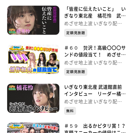
「皆産に伝えたいこと」 い
ぎなり東北産 橘花怜 武道
館直前インタビュー 後編
めざせ地上波 いぎなり配信
中！
定額見放題
＃６０ 贅沢！高級〇〇〇サ
ンドの値段当て！ めざせ地
上波 いぎなり配信中！
めざせ地上波 いぎなり配信
中！
定額見放題
いぎなり東北産 武道館直前
インタビュー リーダー橘花
怜が語る「TOHOKU9」前編
めざせ地上波 いぎなり配信
中！
無料
＃５９ 出るかピタリ賞！？
高額スニーカーの値段はこれ