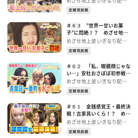
めざせ地上波 いぎなり配信
配信中！
中！
定額見放題
＃６３ ”世界一甘いお菓
子”に悶絶！？ めざせ地上
波 いぎなり配信中！
めざせ地上波 いぎなり配信
中！
定額見放題
＃６２ 「私、眼鏡顔じゃな
い…」安杜おさぽぽ初参戦
めざせ地上波 いぎなり配信
めざせ地上波 いぎなり配信
中！
中！
定額見放題
＃６１ 金銭感覚王・最終決
戦！古家具いくら！？ めざ
せ地上波 いぎなり配信中！
めざせ地上波 いぎなり配信
中！
定額見放題