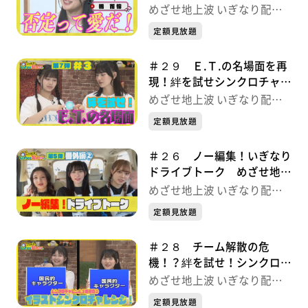
波 いぎなり配信中！
めざせ地上波 いぎなり配信
中！
定額見放題
＃２９ Ｅ.Ｔ.の名場面を再
現！絆を試せシンクロチャレ
ンジ３番勝負 めざせ地上波
めざせ地上波 いぎなり配信
いぎなり配信中！
中！
定額見放題
＃２６ ノー編集！いぎなり
ドライブトーク めざせ地上
波 いぎなり配信中！
めざせ地上波 いぎなり配信
中！
定額見放題
＃２８ チーム解散の危
機！？絆を試せ！シンクロチ
ャレンジ３番勝負 めざせ地
めざせ地上波 いぎなり配信
上波 いぎなり配信中！
中！
定額見放題