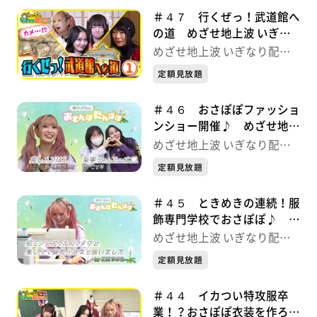
＃４７ 行くぜっ！武道館へ
の道 めざせ地上波 いぎな
り配信中！
めざせ地上波 いぎなり配信
中！
定額見放題
＃４６ おさぽぽファッショ
ンショー開催♪ めざせ地上
波 いぎなり配信中！
めざせ地上波 いぎなり配信
中！
定額見放題
＃４５ ときめきの連続！服
飾専門学校でおさぽぽ♪ め
ざせ地上波 いぎなり配信
めざせ地上波 いぎなり配信
中！
中！
定額見放題
＃４４ イカつい特攻服卒
業！？おさぽぽ衣装を作ろ