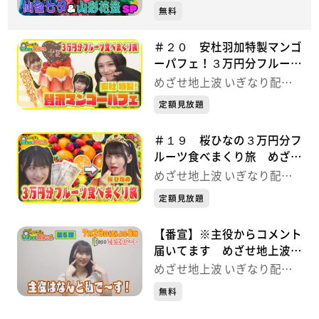
形花笠SP
中！
無料
＃２０ 安杜羽加特製マンゴ
ーパフェ！３万円分フルーツ
食べまくり旅 めざせ地上波
めざせ地上波 いぎなり配信
いぎなり配信中！
中！
定額見放題
＃１９ 桜ひなの３万円分フ
ルーツ食べまくり旅 めざせ
地上波 いぎなり配信中！
めざせ地上波 いぎなり配信
中！
定額見放題
【番宣】※主役からコメント
届いてます めざせ地上波
いぎなり配信中！
めざせ地上波 いぎなり配信
中！
無料