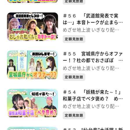
定額見放題
＃５６ 「武道館発表で実
は…」本音トークが止まらな
い！ めざせ地上波 いぎな
めざせ地上波 いぎなり配信
り配信中！
中！
定額見放題
＃５５ 宮城県庁からオファ
ー！？杜の都でおさぽぽ め
ざせ地上波 いぎなり配信
めざせ地上波 いぎなり配信
中！
中！
定額見放題
＃５４ 「妖精が来た～！」
和菓子店でベタ褒め？ めざ
せ地上波 いぎなり配信中！
めざせ地上波 いぎなり配信
中！
定額見放題
＃５３ “仙台産”大活躍！新