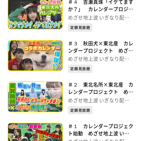
＃４ 吉瀬真珠「イケてます
か？」 カレンダープロジェ
クト めざせ地上波 いぎな
めざせ地上波 いぎなり配信
り配信中！
中！
定額見放題
＃３ 秋田犬×東北産 カレ
ンダープロジェクト めざせ
地上波 いぎなり配信中！
めざせ地上波 いぎなり配信
中！
定額見放題
＃２ 東北名所×東北産 カ
レンダープロジェクト めざ
せ地上波 いぎなり配信中！
めざせ地上波 いぎなり配信
中！
定額見放題
＃１ カレンダープロジェク
ト始動 めざせ地上波 いぎ
なり配信中！