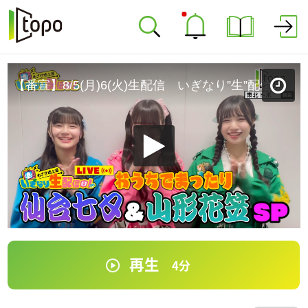
【番宣】8/5(月)6(火)生配信 いぎなり”生”配信中！おうちでまったり仙台七夕&山形花笠SP
再生
4
分