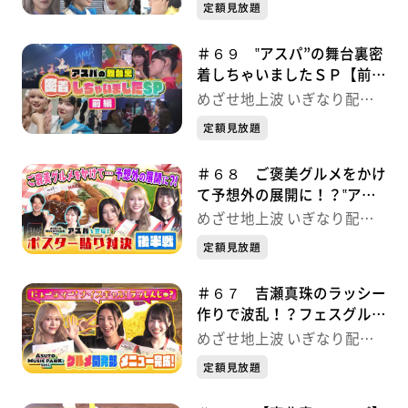
中！
定額見放題
＃６９ ‟アスパ”の舞台裏密
着しちゃいましたＳＰ【前
編】 いぎなり配信中！
めざせ地上波 いぎなり配信
中！
定額見放題
＃６８ ご褒美グルメをかけ
て予想外の展開に！？‟アス
パ”ポスター貼り対決 いぎ
めざせ地上波 いぎなり配信
なり配信中！
中！
定額見放題
＃６７ 吉瀬真珠のラッシー
作りで波乱！？フェスグルメ
開発部 いぎなり配信中！
めざせ地上波 いぎなり配信
中！
定額見放題