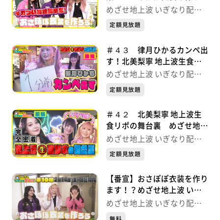
う めざせ地上波 いぎなり
めざせ地上波 いぎなり配信
配信中！
中！
定額見放題
＃４３ 律月ひかるカンペ出
す！北美梨寧 地上波生食リ
ポの舞台裏 めざせ地上波
めざせ地上波 いぎなり配信
いぎなり配信中！
中！
定額見放題
＃４２ 北美梨寧 地上波生
食リポの舞台裏 めざせ地上
波 いぎなり配信中！
めざせ地上波 いぎなり配信
中！
定額見放題
【番宣】おさぽぽ衣装を作り
ます！？めざせ地上波 いぎ
なり配信中！
めざせ地上波 いぎなり配信
中！
無料