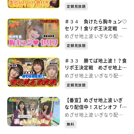
中！
定額見放題
＃３４ 負けたら胸キュン♡
セリフ！食リポ王決定戦 め
ざせ地上波 いぎなり配信
めざせ地上波 いぎなり配信
中！
中！
定額見放題
＃３３ 勝てば地上波！？食
リポ王決定戦 めざせ地上波
いぎなり配信中！
めざせ地上波 いぎなり配信
中！
定額見放題
【番宣】めざせ地上波 いぎ
なり配信中！スピンオフ「律
月ひかるのおさんぽたんぽ
めざせ地上波 いぎなり配信
ぽ」
中！
無料