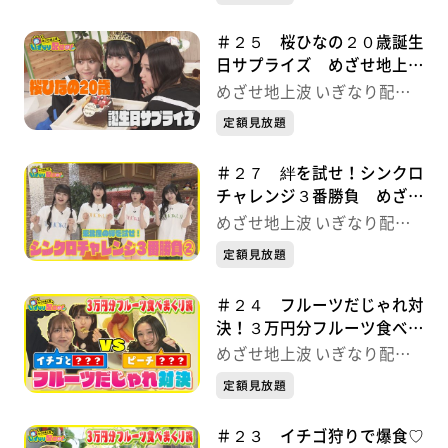
＃２５ 桜ひなの２０歳誕生
日サプライズ めざせ地上波
いぎなり配信中！
めざせ地上波 いぎなり配信
中！
定額見放題
＃２７ 絆を試せ！シンクロ
チャレンジ３番勝負 めざせ
地上波 いぎなり配信中！
めざせ地上波 いぎなり配信
中！
定額見放題
＃２４ フルーツだじゃれ対
決！３万円分フルーツ食べま
くり旅 めざせ地上波 いぎ
めざせ地上波 いぎなり配信
なり配信中！
中！
定額見放題
＃２３ イチゴ狩りで爆食♡