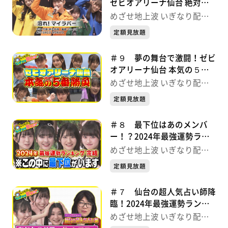
ゼビオアリーナ仙台 絶対立
つぞ.ver〜 めざせ地上波 い
めざせ地上波 いぎなり配信
ぎなり配信中！
中！
定額見放題
＃９ 夢の舞台で激闘！ゼビ
オアリーナ仙台 本気の５番
勝負 めざせ地上波 いぎな
めざせ地上波 いぎなり配信
り配信中！
中！
定額見放題
＃８ 最下位はあのメンバ
ー！？2024年最強運勢ラン
キング めざせ地上波 いぎ
めざせ地上波 いぎなり配信
なり配信中！
中！
定額見放題
＃７ 仙台の超人気占い師降
臨！2024年最強運勢ランキ
ング めざせ地上波 いぎな
めざせ地上波 いぎなり配信
り配信中！