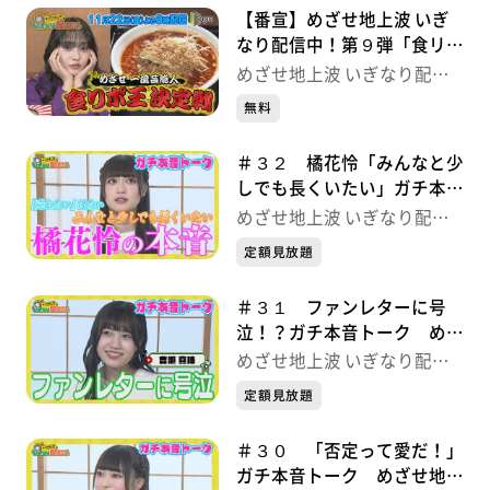
【番宣】めざせ地上波 いぎ
なり配信中！第９弾「食リポ
王決定戦」
めざせ地上波 いぎなり配信
中！
無料
＃３２ 橘花怜「みんなと少
しでも長くいたい」ガチ本音
トーク めざせ地上波 いぎ
めざせ地上波 いぎなり配信
なり配信中！
中！
定額見放題
＃３１ ファンレターに号
泣！？ガチ本音トーク めざ
せ地上波 いぎなり配信中！
めざせ地上波 いぎなり配信
中！
定額見放題
＃３０ 「否定って愛だ！」
ガチ本音トーク めざせ地上