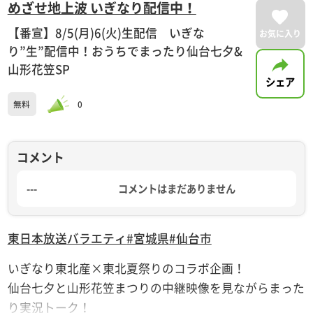
めざせ地上波 いぎなり配信中！
【番宣】8/5(月)6(火)生配信 いぎな
お気に入り
り”生”配信中！おうちでまったり仙台七夕&
山形花笠SP
シェア
無料
0
コメント
---
コメントはまだありません
東日本放送
バラエティ
#宮城県
#仙台市
いぎなり東北産×東北夏祭りのコラボ企画！
仙台七夕と山形花笠まつりの中継映像を見ながらまった
り実況トーク！