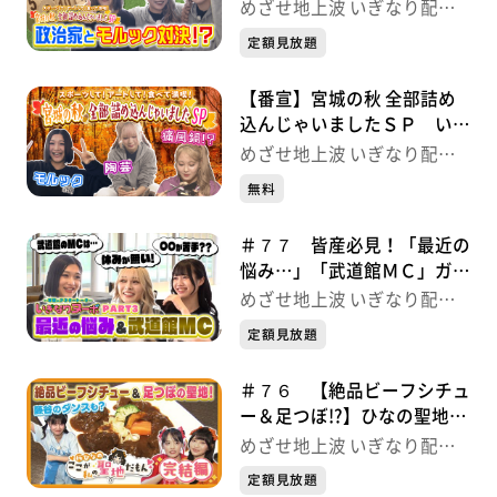
決 いぎなり配信中！
めざせ地上波 いぎなり配信
中！
定額見放題
【番宣】宮城の秋 全部詰め
込んじゃいましたＳＰ いぎ
なり配信中！
めざせ地上波 いぎなり配信
中！
無料
＃７７ 皆産必見！「最近の
悩み…」「武道館ＭＣ」ガチ
トーク いぎなり配信中！
めざせ地上波 いぎなり配信
中！
定額見放題
＃７６ 【絶品ビーフシチュ
ー＆足つぼ!?】ひなの聖地♡
完結編 いぎなり配信中！
めざせ地上波 いぎなり配信
中！
定額見放題