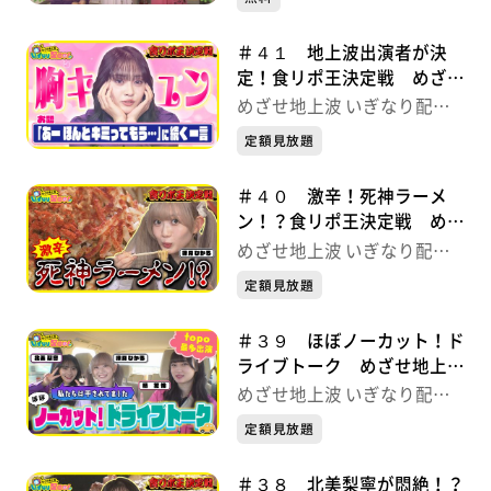
＃４１ 地上波出演者が決
定！食リポ王決定戦 めざせ
地上波 いぎなり配信中！
めざせ地上波 いぎなり配信
中！
定額見放題
＃４０ 激辛！死神ラーメ
ン！？食リポ王決定戦 めざ
せ地上波 いぎなり配信中！
めざせ地上波 いぎなり配信
中！
定額見放題
＃３９ ほぼノーカット！ド
ライブトーク めざせ地上波
いぎなり配信中！
めざせ地上波 いぎなり配信
中！
定額見放題
＃３８ 北美梨寧が悶絶！？