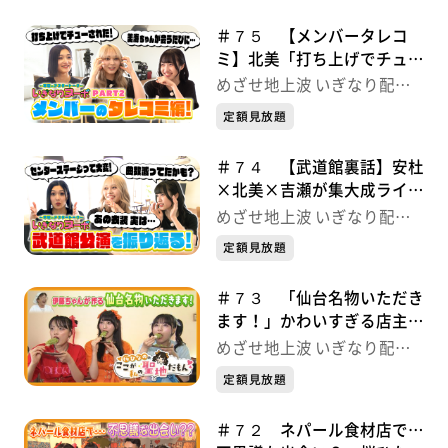
＃７５ 【メンバータレコ
ミ】北美「打ち上げでチュー
された！」 いぎなり配信
めざせ地上波 いぎなり配信
中！
中！
定額見放題
＃７４ 【武道館裏話】安杜
×北美×吉瀬が集大成ライブ
を振り返る！ いぎなり配信
めざせ地上波 いぎなり配信
中！
中！
定額見放題
＃７３ 「仙台名物いただき
ます！」かわいすぎる店主の
手作りだんご 桜ひなの聖地
めざせ地上波 いぎなり配信
だもん♡ いぎなり配信中！
中！
定額見放題
＃７２ ネパール食材店で…