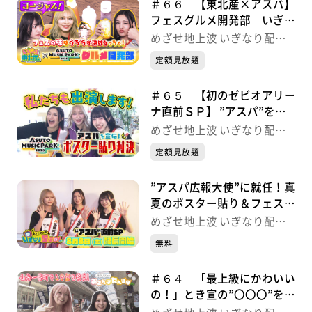
＃６６ 【東北産×アスパ】
フェスグルメ開発部 いぎな
り配信中！
めざせ地上波 いぎなり配信
中！
定額見放題
＃６５ 【初のゼビオアリー
ナ直前ＳＰ】 ”アスパ”を宣
伝！ポスター貼り対決 いぎ
めざせ地上波 いぎなり配信
なり配信中！
中！
定額見放題
”アスパ広報大使”に就任！真
夏のポスター貼り＆フェスグ
ルメ開発ＳＰ【番宣】いぎな
めざせ地上波 いぎなり配信
り配信中！
中！
無料
＃６４ 「最上級にかわいい
の！」とき宣の”〇〇〇”を発
見 めざせ地上波 いぎなり