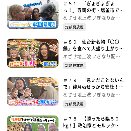
＃８１ 「ぎょぎょぎょ
っ！」寿司の街・塩釜市でお
さぽぽ♪ いぎなり配信中！
めざせ地上波 いぎなり配信
中！
定額見放題
＃８０ 仙台新名物「〇〇
鍋」を食べて大盛り上がり！
宮城の秋満喫SP いぎなり
めざせ地上波 いぎなり配信
配信中！
中！
定額見放題
＃７９ 「急いだことないん
で」律月vsせっかち安杜！陶
芸で性格バレた！？ いぎな
めざせ地上波 いぎなり配信
り配信中！
中！
定額見放題
＃７８ 【勝ったら梨５０
kg！】政治家とモルック対