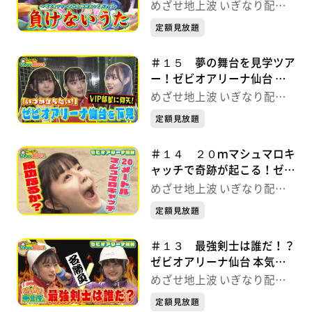
ぞ.ver〜 めざせ地上波 いぎ
めざせ地上波 いぎなり配信
なり配信中！
中！
定額見放題
＃１５ 夢の舞台を見学ツア
ー！ゼビオアリーナ仙台 本
気の５番勝負 めざせ地上波
めざせ地上波 いぎなり配信
いぎなり配信中！
中！
定額見放題
＃１４ ２０ｍマシュマロキ
ャッチで奇跡が起こる！ゼビ
オアリーナ仙台 本気の５番
めざせ地上波 いぎなり配信
勝負 めざせ地上波 いぎな
中！
定額見放題
り配信中！
＃１３ 最強剣士は誰だ！？
ゼビオアリーナ仙台 本気の
５番勝負 めざせ地上波 い
めざせ地上波 いぎなり配信
ぎなり配信中！
中！
定額見放題