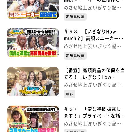
だ！ めざせ地上波 いぎな
めざせ地上波 いぎなり配信
り配信中！
中！
定額見放題
＃５８ 【いぎなりHow
much？】高額スニーカーは
どれだ？ めざせ地上波 い
めざせ地上波 いぎなり配信
ぎなり配信中！
中！
定額見放題
【番宣】高額商品の値段を当
てろ！「いぎなりHow
much？」 いぎなり配信中！
めざせ地上波 いぎなり配信
中！
無料
＃５７ 「変な特技 披露し
ます！」プライベートな話題
全開！ めざせ地上波 いぎ
めざせ地上波 いぎなり配信
なり配信中！
中！