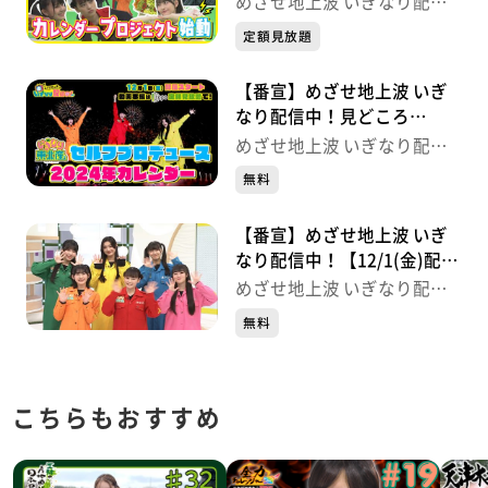
めざせ地上波 いぎなり配信
中！
定額見放題
【番宣】めざせ地上波 いぎ
なり配信中！見どころ
【12/1(金)配信開始】
めざせ地上波 いぎなり配信
中！
無料
【番宣】めざせ地上波 いぎ
なり配信中！【12/1(金)配信
開始】
めざせ地上波 いぎなり配信
中！
無料
こちらもおすすめ