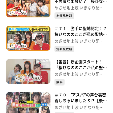
不思議な出会い？ 桜ひなの
のここが私の聖地だもん♡
めざせ地上波 いぎなり配信
いぎなり配信中！
中！
定額見放題
＃７１ 勝手に聖地認定！？
桜ひなののここが私の聖地だ
もん♡ いぎなり配信中！
めざせ地上波 いぎなり配信
中！
定額見放題
【番宣】新企画スタート！
「桜ひなののここが私の聖地
だもん♡」初回から神展
めざせ地上波 いぎなり配信
開！？ いぎなり配信中！
中！
無料
＃７０ ‟アスパ”の舞台裏密
着しちゃいましたＳＰ【後
編】 いぎなり配信中！
めざせ地上波 いぎなり配信