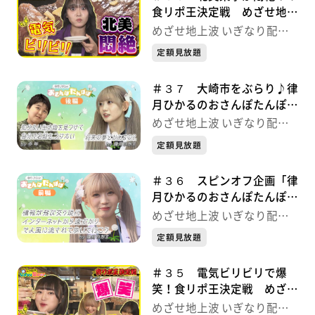
食リポ王決定戦 めざせ地上
波 いぎなり配信中！
めざせ地上波 いぎなり配信
中！
定額見放題
＃３７ 大崎市をぶらり♪律
月ひかるのおさんぽたんぽ
ぽ めざせ地上波 いぎなり
めざせ地上波 いぎなり配信
配信中！
中！
定額見放題
＃３６ スピンオフ企画「律
月ひかるのおさんぽたんぽ
ぽ」 めざせ地上波 いぎな
めざせ地上波 いぎなり配信
り配信中！
中！
定額見放題
＃３５ 電気ビリビリで爆
笑！食リポ王決定戦 めざせ
地上波 いぎなり配信中！
めざせ地上波 いぎなり配信