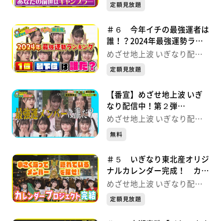
中！
定額見放題
＃６ 今年イチの最強運者は
誰！？2024年最強運勢ラン
キング めざせ地上波 いぎ
めざせ地上波 いぎなり配信
なり配信中！
中！
定額見放題
【番宣】めざせ地上波 いぎ
なり配信中！第２弾
【2/2(金)よる8時配信スター
めざせ地上波 いぎなり配信
ト】
中！
無料
＃５ いぎなり東北産オリジ
ナルカレンダー完成！ カレ
ンダープロジェクト めざせ
めざせ地上波 いぎなり配信
地上波 いぎなり配信中！
中！
定額見放題