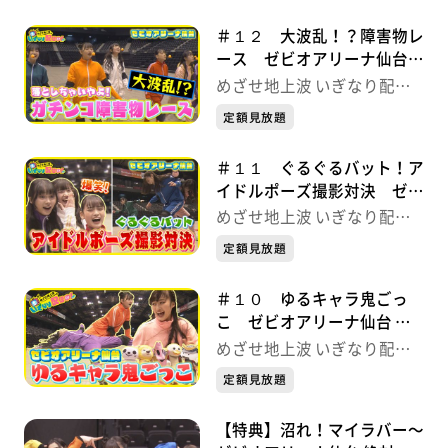
＃１２ 大波乱！？障害物レ
ース ゼビオアリーナ仙台
本気の５番勝負 めざせ地上
めざせ地上波 いぎなり配信
波 いぎなり配信中！
中！
定額見放題
＃１１ ぐるぐるバット！ア
イドルポーズ撮影対決 ゼビ
オアリーナ仙台 本気の５番
めざせ地上波 いぎなり配信
勝負 めざせ地上波 いぎな
中！
定額見放題
り配信中！
＃１０ ゆるキャラ鬼ごっ
こ ゼビオアリーナ仙台 本
気の５番勝負 めざせ地上波
めざせ地上波 いぎなり配信
いぎなり配信中！
中！
定額見放題
【特典】沼れ！マイラバー〜