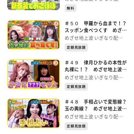
中！
無料
＃５０ 甲羅から血まで！？
スッポン食べつくす めざせ
地上波 いぎなり配信中！
めざせ地上波 いぎなり配信
中！
定額見放題
＃４９ 律月ひかるの本性が
丸裸に！？ めざせ地上波
いぎなり配信中！
めざせ地上波 いぎなり配信
中！
定額見放題
＃４８ 手相占いで変態線？
玉の輿線？ めざせ地上波
いぎなり配信中！
めざせ地上波 いぎなり配信
中！
定額見放題