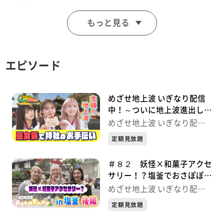
今年の夏はいぎなり東北産と一緒に東北の祭りを思いっ
もっと見る
きり楽しもう！
■スケジュール
エピソード
〇8月5日（月）よる7時頃から生配信
・仙台七夕花火
・山形花笠まつり
めざせ地上波 いぎなり配信
・いぎなり“生”配信中！おうちでまったり仙台七夕＆山
中！～ついに地上波進出しち
ゃいましたSP～
形花笠SP
めざせ地上波 いぎなり配信
中！
定額見放題
〇8月6日（火）午前11時30分頃から生配信
＃８２ 妖怪×和菓子アクセ
・仙台七夕まつり
サリー！？塩釜でおさぽぽ
・いぎなり“生”配信中！おうちでまったり仙台七夕まつ
いぎなり配信中！
めざせ地上波 いぎなり配信
りＳＰ
中！
定額見放題
※生配信終了後は、見逃し配信も行います。