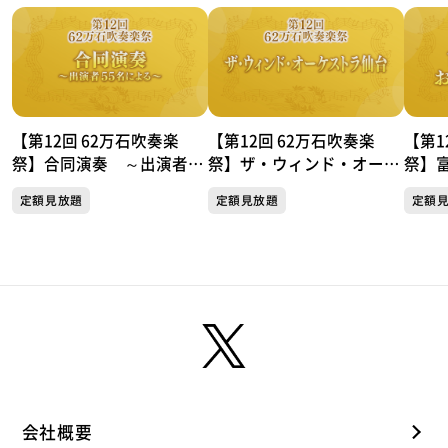
【第12回 62万石吹奏楽
【第12回 62万石吹奏楽
【第1
祭】合同演奏 ～出演者55
祭】ザ・ウィンド・オーケ
祭】
名による～
ストラ仙台
き吹
定額見放題
定額見放題
定額
会社概要