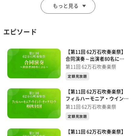
もっと見る
ザ・ウィンド・オーケストラ仙台
【プログラム】
エピソード
無敵の鷲
ウィロー・ブロッサムズ
【第11回 62万石吹奏楽祭】
【開催日】2025年3月1日(土)
合同演奏～出演者80名によ
る～
第11回 62万石吹奏楽祭
【会場】名取市文化会館 大ホール
定額見放題
【第11回 62万石吹奏楽祭】
フィルハーモニア・ウイン
ド・オーケストラ／利府吹奏
第11回 62万石吹奏楽祭
楽団
定額見放題
【第11回 62万石吹奏楽祭】