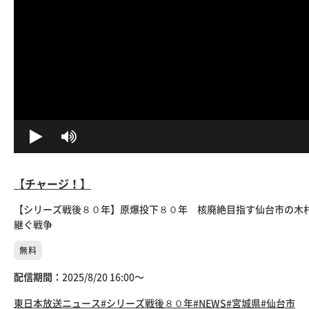
【チャージ！】
【シリーズ戦後８０年】原爆投下８０年 核廃絶目指す仙台市の木村
継ぐ戦争
無料
配信期間：
2025/8/20 16:00〜
東日本放送
ニュース
#シリーズ戦後８０年
#NEWS
#宮城県
#仙台市