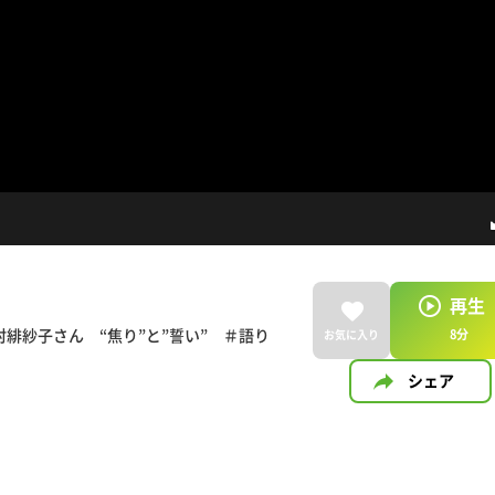
再生
緋紗子さん “焦り”と”誓い” ＃語り
8
分
お気に入り
シェア