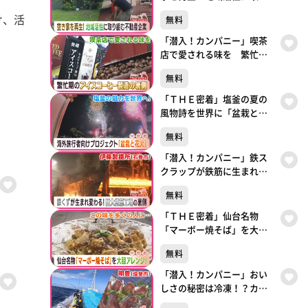
組む不動産企業 ガイア
け、活
無料
「潜入！カンパニー」喫茶
店で愛される味を 繁忙
期！アイスコーヒー製造の
無料
現場 服部コーヒーフーズ
「ＴＨＥ密着」塩釜の夏の
風物詩を世界に「盆栽と花
火」
無料
「潜入！カンパニー」鉄ス
クラップが鉄筋に生まれ変
わる！ 巨大工場の裏側と
無料
は？伊藤製鐵所
「ＴＨＥ密着」仙台名物
「マーボー焼そば」を大胆
アレンジ！
無料
「潜入！カンパニー」おい
しさの秘密は冷凍！？カツ
オたたき工場に潜入 明豊