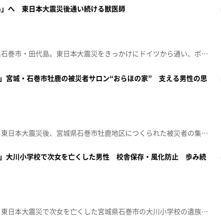
島」へ 東日本大震災後通い続ける獣医師
約１５０匹の猫が暮らす宮城県石巻市・田代島。東日本大震災をきっかけにドイツから通い、ボランティアとして猫たちの診療に当たる獣医師がいます。遠く離れた外国の地から通い続けるその思いに迫ります。【放送局】東日本放送【放送日】2026年3月25日(水)
2」宮城・石巻市牡鹿の被災者サロン“おらほの家” 支える男性の思
シリーズ特集「被災地は今」。東日本大震災後、宮城県石巻市牡鹿地区につくられた被災者の集うサロン「おらほの家」。関東から移住し、その運営を続けてきた男性の思いとそこに集う住民たちを取材。【放送局】東日本放送【放送日】2026年3月24日(火)
1」大川小学校で次女を亡くした男性 校舎保存・風化防止 歩み続
シリーズ特集「被災地は今」。東日本大震災で次女を亡くした宮城県石巻市の大川小学校の遺族の男性。校舎の保存や風化の防止、地区の絆をつなぐため歩み続けた１５年を取材。【放送局】東日本放送【放送日】2026年3月17(火)