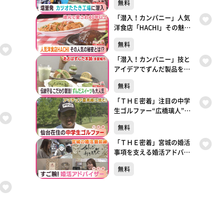
無料
「潜入！カンパニー」人気
洋食店「HACHI」その魅力
とは？
無料
「潜入！カンパニー」技と
アイデアでずんだ製品を！
あおばずんだ本舗
無料
「ＴＨＥ密着」注目の中学
生ゴルファー“広橋璃人”
アマチュア最高峰に挑む！
無料
「ＴＨＥ密着」宮城の婚活
事項を支える婚活アドバイ
ザーに密着！
無料