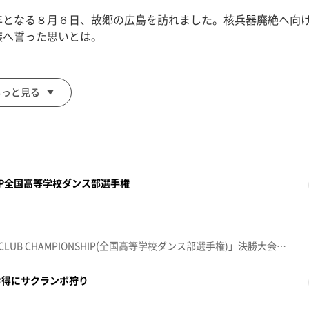
年となる８月６日、故郷の広島を訪れました。核兵器廃絶へ向
族へ誓った思いとは。
もっと見る
NSHIP全国高等学校ダンス部選手権
先月27日に行われた「DANCE CLUB CHAMPIONSHIP(全国高等学校ダンス部選手権)」決勝大会に挑む東北地方大会の様子を紹介！東北から集まった８チームの中から８月の決勝大会へ進めるのは１チームだけ！日本一をかけた高校生たちのダンスバトルに注目しました！全国大会の様子は、９月６日（日）午後１時５５分～放送！ ABCテレビ・テレビ朝日系列 全国ネットお楽しみに！【放送日：2026年7月6日】【放送日：東日本放送】
お得にサクランボ狩り