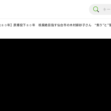
後８０年】原爆投下８０年 核廃絶目指す仙台市の木村緋紗子さん “焦り”と”