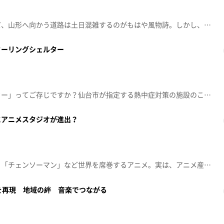
サクランボシーズン到来！ただ、山形へ向かう道路は土日混雑するのがもはや風物詩。しかし、時間をズラすだけで混雑を回避し、お得にサクランボ狩りを楽しめるんです。さらに、話題の季節限定スイーツも登場！【放送日：2026年6月15日】【放送日：東日本放送】
クーリングシェルター
「せんだいクーリングシェルター」ってご存じですか？仙台市が指定する熱中症対策の施設のことで、誰でも気軽に立ち寄れて、なんと２００か所以上もあるんです！いったいどんな場所？ｋｈｂぐりりホールも？「せんだいクーリングシェルター」について調査してきました！【放送日：2026年6月8日】【放送日：東日本放送】
にアニメスタジオが進出？
「ガンダム」、「呪術廻戦」、「チェンソーマン」など世界を席巻するアニメ。実は、アニメ産業を支えるアニメスタジオが宮城県内に多数進出しています。どうして宮城・仙台が選ばれるのか、その理由に迫りました。【放送日：2026年6月１日】【放送日：東日本放送】
を再現 地域の絆 音楽でつながる