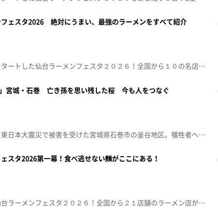
フェスタ2026 絶対にうまい、最強のラーメンをすべて紹介
概要：５月１日から第二幕がスタートした仙台ラーメンフェスタ２０２６！全国から１０の名店が集結。すべての味が仙台ラーメンフェスタ初登場！絶対にうまい、最強のラーメンをすべて紹介します。
4」宮城・石巻 亡き孫を思い残した桜 今も人をつなぐ
シリーズ特集「被災地は今」。東日本大震災で被害を受けた宮城県石巻市の釜谷地区。犠牲者への思いを込め、桜を植え続けてきた男性がいました。 その男性が亡くなって迎えた初めての春。桜の下に集まる人たちと、受け継がれていく思いを追いました。【放送局】東日本放送【放送日】2026年4月15日(水)
ェスタ2026第一幕！食べ逃せない麵がここにある！
概要：４月２４日から開幕の仙台ラーメンフェスタ２０２６！全国から２１店舗のラーメン店が大集結！第一幕ではラーメン界の女神「森本聡子」さんがプロデュースする１１店舗の人気ラーメン店が勢ぞろいします！そんな第一幕注目のラーメン店をピックアップ♪