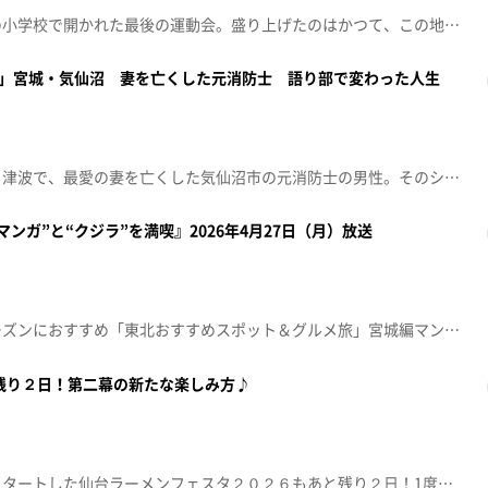
２０２７年春に閉校する石巻の小学校で開かれた最後の運動会。盛り上げたのはかつて、この地域と共に歩んだ「農民楽隊」を再現したバンドでした。【放送局】東日本放送【放送日】2026年5月20日(水)
5」宮城・気仙沼 妻を亡くした元消防士 語り部で変わった人生
シリーズ特集「被災地は今」。津波で、最愛の妻を亡くした気仙沼市の元消防士の男性。そのショックから２年間は、震災のことを一切、口にできませんでした。しかし妻の３回忌で震災のことを話したことがきっかけで語り部となり、講演は既に８００回を超えました。語り部を続ける中で変わった、男性の生き方についてお伝えします。【放送局】東日本放送【放送日】2026年5月12日(火)
ンガ”と“クジラ”を満喫』2026年4月27日（月）放送
シリーズでお伝えする行楽シーズンにおすすめ「東北おすすめスポット＆グルメ旅」宮城編マンガとクジラで町おこしを行う石巻から。大人も子どもも楽しめるマンガミュージアムと中国料理でアレンジされた絶品クジラ料理を紹介します。【放送日：2026年4月27日】【放送局：東日本放送】
 残り２日！第二幕の新たな楽しみ方♪
概要：５月１日から第二幕がスタートした仙台ラーメンフェスタ２０２６もあと残り２日！1度食べたラーメンもさらに二度美味しく味わう新たな楽しみ方を紹介♪各店舗毎に異なる魅力満載のトッピングや味変が続々登場！【放送日：2026年5月4日】【放送局：東日本放送】