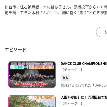
仙台市に住む被爆者・木村緋紗子さん。原爆投下から８０
動を続けてきた木村さんが、今、胸に抱く“焦り”と亡き家
【放送局】東日本放送
【放送日】2025年8月15日(金)
エピソード
DANCE CLUB CHAMPIO
【チャージ！】
無料
入園料が割引に！渋滞回避で
【チャージ！】