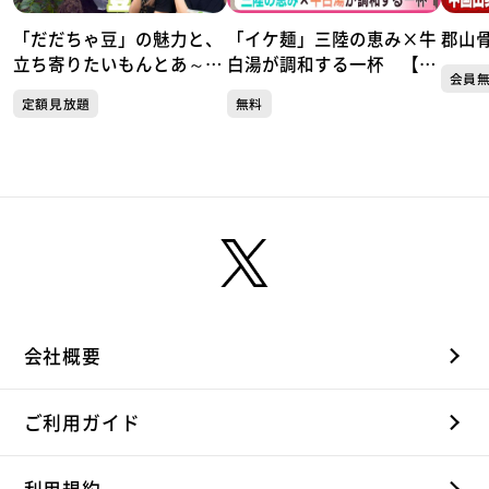
「だだちゃ豆」の魅力と、
「イケ麺」三陸の恵み×牛
郡山
立ち寄りたいもんとあ～る
白湯が調和する一杯 【三
会員
駅前店
陸中華そば なぎさ橋】
定額見放題
無料
（仙台・青葉区）
会社概要
ご利用ガイド