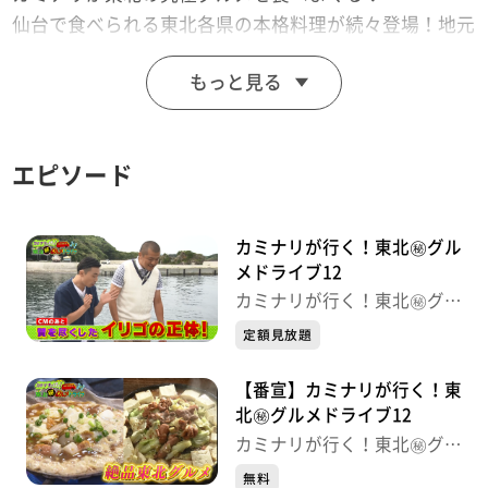
仙台で食べられる東北各県の本格料理が続々登場！地元
出身の店主たちが郷土への思いを込めた感動の味！
もっと見る
青森県人の身も心も温めるおでん！秋田由利牛がまさか
の調理法で！超希少な岩手短角牛の創作料理！
素人から超人気店へ山形肉そば！福島の高級魚トラフ
エピソード
グ！女川の超豪華パスタも！
カミナリが行く！東北㊙グル
メドライブ12
カミナリが行く！東北㊙グル
メドライブ
定額見放題
【番宣】カミナリが行く！東
北㊙グルメドライブ12
カミナリが行く！東北㊙グル
メドライブ
無料