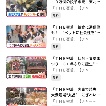
１０万個の餃子販売！東北大
学４年生がキッチンカーに挑
「ＴＨＥ密着」【チャー
戦
ジ！】
無料
「ＴＨＥ密着」給食に通信簿
も！ “ペットに社会性を”
独自のサービスが人気のドッ
「ＴＨＥ密着」【チャー
グスクール
ジ！】
無料
「ＴＨＥ密着」仙台・青葉ま
つり ３０年ぶりに誕生“新
山鉾” 初巡行の裏側
「ＴＨＥ密着」【チャー
ジ！】
無料
「ＴＨＥ密着」火事で焼失
大衆酒場“丸昌” にぎわい再
び！せんべろの聖地が復活
「ＴＨＥ密着」【チャー