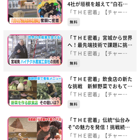
4社が垣根を越えて”白石温
麺応援団”を結成！
「ＴＨＥ密着」【チャー
ジ！】
無料
「ＴＨＥ密着」宮城から世界
へ！最先端技術で課題に挑む
水産加工会社
「ＴＨＥ密着」【チャー
ジ！】
無料
「ＴＨＥ密着」飲食店の新た
な挑戦 新鮮野菜でおもてな
し！自社農園で栽培に挑戦
「ＴＨＥ密着」【チャー
ジ！】
無料
「ＴＨＥ密着」伝統“仙台み
そ”の魅力を発信！挑戦続け
る老舗の７代目
「ＴＨＥ密着」【チャー