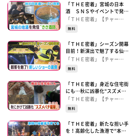
「ＴＨＥ密着」宮城の日本
酒 ＳＮＳやイベントで発
信“きき酒師”
「ＴＨＥ密着」【チャー
ジ！】
無料
「ＴＨＥ密着」シーズン開幕
目前！新演出で魅了する仙台
８９ＥＲＳの舞台裏
「ＴＨＥ密着」【チャー
ジ！】
無料
「ＴＨＥ密着」身近な住宅街
にも…秋に凶暴化“スズメバ
チ駆除”の現場
「ＴＨＥ密着」【チャー
ジ！】
無料
「ＴＨＥ密着」新たな担い手
を！高齢化した漁港で“本気