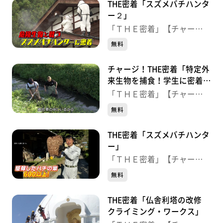
THE密着「スズメバチハンタ
ー２」
「ＴＨＥ密着」【チャー
ジ！】
無料
チャージ！THE密着「特定外
来生物を捕食！学生に密着」
＜2024.8.30（金）OA＞
「ＴＨＥ密着」【チャー
ジ！】
無料
THE密着「スズメバチハンタ
ー」
「ＴＨＥ密着」【チャー
ジ！】
無料
THE密着「仏舎利塔の改修
クライミング・ワークス」