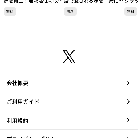
家を再生！地域活性に取り
店で愛される味を 繁忙
クラ
組む不動産企業 ガイア
期！アイスコーヒー製造の
わる
無料
無料
無料
現場 服部コーヒーフーズ
は？
会社概要
ご利用ガイド
利用規約