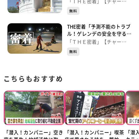
「ＴＨＥ密着」【チャー
ジ！】
無料
THE密着「予測不能のトラブ
ル！ゲレンデの安全を守るパ
トロール隊に密着」
「ＴＨＥ密着」【チャー
ジ！】
無料
こちらもおすすめ
「潜入！カンパニー」空き
「潜入！カンパニー」喫茶
「潜