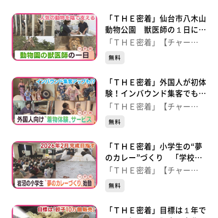
「ＴＨＥ密着」仙台市八木山
動物公園 獣医師の１日に密
着
「ＴＨＥ密着」【チャー
ジ！】
無料
「ＴＨＥ密着」外国人が初体
験！インバウンド集客でも注
目“着物サービス”
「ＴＨＥ密着」【チャー
ジ！】
無料
「ＴＨＥ密着」小学生の“夢
のカレー”づくり 「学校の
カレープロジェクト」始動
「ＴＨＥ密着」【チャー
ジ！】
無料
「ＴＨＥ密着」目標は１年で