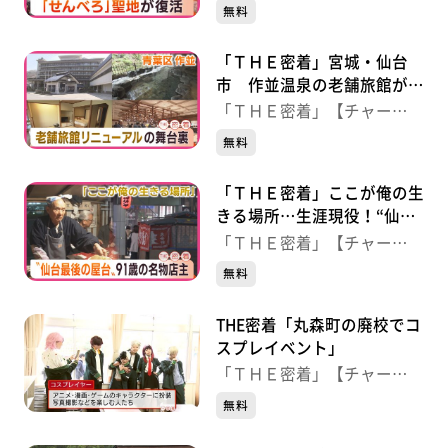
ジ！】
無料
「ＴＨＥ密着」宮城・仙台
市 作並温泉の老舗旅館がリ
ニューアル！開業の舞台裏
「ＴＨＥ密着」【チャー
ジ！】
無料
「ＴＨＥ密着」ここが俺の生
きる場所…生涯現役！“仙台
最後の屋台”９１歳の名物店
「ＴＨＥ密着」【チャー
主
ジ！】
無料
THE密着「丸森町の廃校でコ
スプレイベント」
「ＴＨＥ密着」【チャー
ジ！】
無料