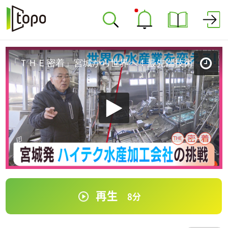
「ＴＨＥ密着」宮城から世界へ！最先端技術で課題に挑む水産加工会社
再生
8
分