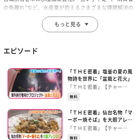
の魚離れ”など、水産業が抱えるさまざまな課題解決の
ため挑み続ける現場に密着しました。
もっと見る
【放送局】東日本放送
【放送日】2026年3月20日(金)
エピソード
「ＴＨＥ密着」塩釜の夏の風
物詩を世界に「盆栽と花火」
「ＴＨＥ密着」【チャー
ジ！】
無料
「ＴＨＥ密着」仙台名物「マ
ーボー焼そば」を大胆アレン
ジ！
「ＴＨＥ密着」【チャー
ジ！】
無料