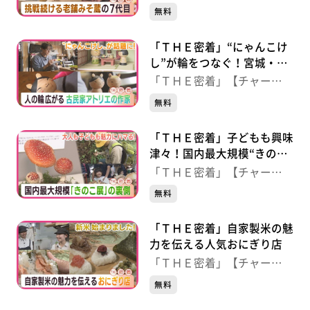
ジ！】
無料
「ＴＨＥ密着」“にゃんこけ
し”が輪をつなぐ！宮城・大
河原町の木工職人
「ＴＨＥ密着」【チャー
ジ！】
無料
「ＴＨＥ密着」子どもも興味
津々！国内最大規模“きのこ
展”裏側
「ＴＨＥ密着」【チャー
ジ！】
無料
「ＴＨＥ密着」自家製米の魅
力を伝える人気おにぎり店
「ＴＨＥ密着」【チャー
ジ！】
無料