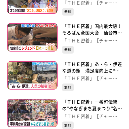
の漁体験”
「ＴＨＥ密着」【チャー
ジ！】
無料
「ＴＨＥ密着」国内最大級！
そろばん全国大会 仙台市の
レジェンドが日本一に挑む
「ＴＨＥ密着」【チャー
ジ！】
無料
「ＴＨＥ密着」あ・ら・伊達
な道の駅 満足度向上に“野
菜売り場の生配信”
「ＴＨＥ密着」【チャー
ジ！】
無料
「ＴＨＥ密着」一番町伝統
の“やなぎまち夏まつり”名物
舞台が復活
「ＴＨＥ密着」【チャー
ジ！】
無料