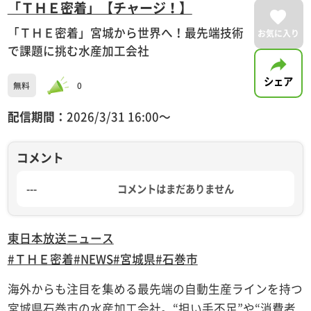
「ＴＨＥ密着」【チャージ！】
「ＴＨＥ密着」宮城から世界へ！最先端技術
お気に入り
で課題に挑む水産加工会社
シェア
無料
0
配信期間：
2026/3/31 16:00〜
コメント
---
コメントはまだありません
東日本放送
ニュース
#ＴＨＥ密着
#NEWS
#宮城県
#石巻市
海外からも注目を集める最先端の自動生産ラインを持つ
宮城県石巻市の水産加工会社。“担い手不足”や“消費者