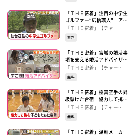
「ＴＨＥ密着」注目の中学生
ゴルファー“広橋璃人” アマ
チュア最高峰に挑む！
「ＴＨＥ密着」【チャー
ジ！】
無料
「ＴＨＥ密着」宮城の婚活事
項を支える婚活アドバイザー
に密着！
「ＴＨＥ密着」【チャー
ジ！】
無料
「ＴＨＥ密着」極真空手の昇
級懸けた合宿 協力して挑む
子どもたちに密着
「ＴＨＥ密着」【チャー
ジ！】
無料
「ＴＨＥ密着」温麺メーカー