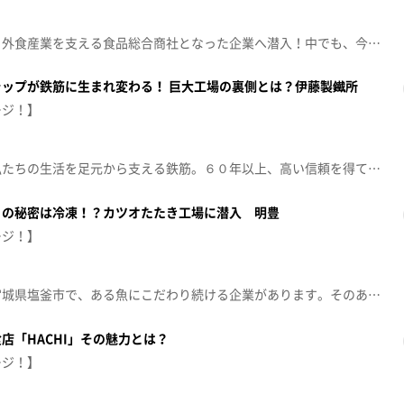
一軒の喫茶店からスタートし、外食産業を支える食品総合商社となった企業へ潜入！中でも、今が繁忙期のアイスコーヒー製造現場へ。目指しているのは、「喫茶店で飲む昔ながらの味」です。【放送日：2026年7月27日】【放送局：東日本放送】
ップが鉄筋に生まれ変わる！ 巨大工場の裏側とは？伊藤製鐵所
ージ！】
マンションや橋に、道路など私たちの生活を足元から支える鉄筋。６０年以上、高い信頼を得ている伊藤製鐵所の鉄筋「ＯＮＩＣＯＮ」。材料は、役目を終えた鉄のスクラップです。スクラップを鉄筋に生まれ変わらせる石巻の工場に潜入しました。【放送日：2026年7月20日】【放送局：東日本放送】
さの秘密は冷凍！？カツオたたき工場に潜入 明豊
ージ！】
“マグロの街”として知られる宮城県塩釜市で、ある魚にこだわり続ける企業があります。そのある魚とは、カツオ。カツオの価値を最大化させたいという思いから始めた新たな試みも取材しました。【放送日：2026年7月13日】【放送局：東日本放送】
店「HACHI」その魅力とは？
ージ！】