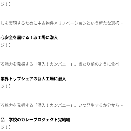
ージ！】
高騰する新築物件。理想の暮らしを実現するために中古物件×リノベーションという新たな選択肢が話題になっている。仙台で数多くの物件を手掛ける専門企業に潜入しました！【2026年４月13日放送】
安心安全を届ける！卵工場に潜入
ージ！】
企業の裏側に潜入し、知られざる魅力を発掘する「潜入！カンパニー」。当たり前のように食べている“卵”は、どのようにして食卓に届いているのでしょうか。そこには、想像を超えるスピードと徹底した品質管理がありました。１日約４０万個の卵が届けられる巨大工場に潜入し、その裏側に迫ります。【放送局】東日本放送【放送日】2026年3月30日(月)
 業界トップシェアの巨大工場に潜入
ージ！】
企業の裏側に潜入し、知られざる魅力を発掘する「潜入！カンパニー」。いつ発生するか分からない災害に備え、ストックしておきたいのが非常食。業界シェアナンバーワンである尾西食品の宮城工場では非常食を”作る”だけでなく、災害時に被災地まで届けるために今年稼働した工場にあるものを設置しました。そのあるものとは…？【放送局】東日本放送【放送日】2026年3月9日(月)
食品 学校のカレープロジェクト完結編
ージ！】