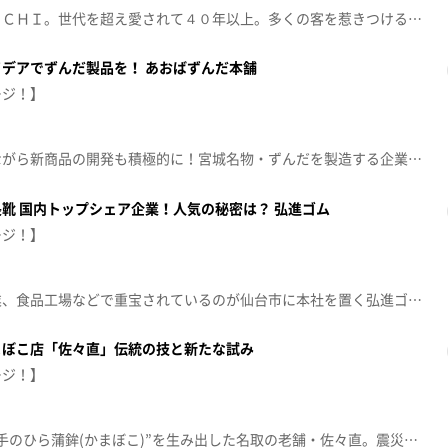
ハンバーグが人気の洋食店ＨＡＣＨＩ。世代を超え愛されて４０年以上。多くの客を惹きつけるその魅力とは？さらに、県外の観光客を宮城へ！人気店が挑む新たな事業とは？【放送日：2026年3月16日】【放送局：東日本放送】
デアでずんだ製品を！ あおばずんだ本舗
ージ！】
こだわりの製法で伝統を守りながら新商品の開発も積極的に！宮城名物・ずんだを製造する企業に潜入しました。【放送日：2026年7月6日】【放送局：東日本放送】
靴 国内トップシェア企業！人気の秘密は？ 弘進ゴム
ージ！】
雨の日はもちろん、農業や漁業、食品工場などで重宝されているのが仙台市に本社を置く弘進ゴムが製造する長靴です。1日3500足を製造し、国内シェアはトップ。何がユーザーの人気を支えているのか？その秘密を探りました。【放送日：2026年6月29日】【放送局：東日本放送】
まぼこ店「佐々直」伝統の技と新たな試み
ージ！】
笹かまぼこの原型と言われる”手のひら蒲鉾(かまぼこ)”を生み出した名取の老舗・佐々直。震災を経て地元の思いと伝統を守りつつ進める新戦略とは？若年層をターゲットにしたアイデアが身を結んだ、歴史ある企業に潜入しました！【放送日：2026年6月22日】【放送局：東日本放送】