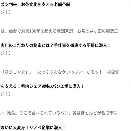
ーズン到来！お茶文化を支える老舗茶舗
ージ！】
初夏の訪れを告げる新茶。今回は、仙台で創業100年を超える老舗茶舗・お茶の井ヶ田の製造工場に潜入。香り、味、全てにこだわるお茶作りの裏側とは？そこには、東北の人に愛される秘密が隠されていました。【放送日：2026年5月25日】【放送局：東日本放送】
き肉店のこだわりの秘密とは？手仕事を徹底する厨房に潜入！
ージ！】
宮城で人気の焼き肉レストラン「ひがしやま」。「たっぷりおなかいっぱい」がモットーの裏側にはたくさんのこだわりが詰まっていました。2022年からはペット事業にも参戦！愛犬も喜ぶ驚きの取り組みも紹介します。【放送日：2026年5月18日】【放送局：東日本放送】
を支える！県内シェア9割のパン工場に潜入！
ージ！】
子どもたちの学校の楽しみの1つ、給食。そこで食べられているパン、実はほとんどが名取市にある工場で作られています。1日最大8万食を作る工場に潜入し、昔よりもおいしくなった秘密や、給食パンならではの製造工程を探ります。【放送日：2026年5月11日】【放送局：東日本放送】
住まいに大変身！リノベ企業に潜入！