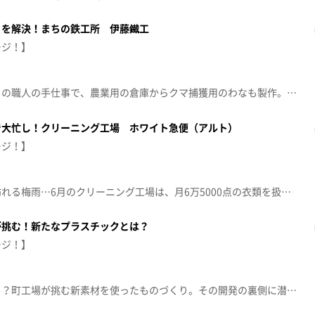
とを解決！まちの鉄工所 伊藤鐵工
ージ！】
モットーは地域密着！昔ながらの職人の手仕事で、農業用の倉庫からクマ捕獲用のわなも製作。大崎市古川の鉄工所に潜入しました。【放送日：2026年6月15日】【放送局：東日本放送】
で大忙し！クリーニング工場 ホワイト急便（アルト）
ージ！】
衣替えシーズンに、まもなく訪れる梅雨…6月のクリーニング工場は、月6万5000点の衣類を扱う繁忙期！その忙しさの中でも、朝出すと夕方には完成する即日仕上げはお客さんから定評があります。なぜそのスピードで提供できるのか、潜入調査しました。【放送日：2026年6月8日】【放送局：東日本放送】
が挑む！新たなプラスチックとは？
ージ！】
紙や石がプラスチックに変身！？町工場が挑む新素材を使ったものづくり。その開発の裏側に潜入しました！【放送日：2026年6月1日】【放送局：東日本放送】