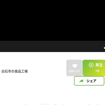
再生
・白石市の食品工場
7
分
お気に入り
シェア