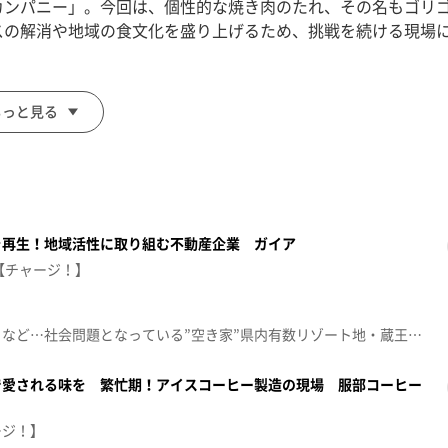
カンパニー」。今回は、個性的な焼き肉のたれ、その名もゴリ
スの解消や地域の食文化を盛り上げるため、挑戦を続ける現場
もっと見る
を再生！地域活性に取り組む不動産企業 ガイア
【チャージ！】
倒壊の恐れや景観の悪化を招くなど…社会問題となっている”空き家”県内有数リゾート地・蔵王町でも“別荘の空き家”が課題になっています。そんな蔵王町で『空き家の再生』に取り組む企業に潜入！地域活性化を目指す理想の町づくりも紹介します。【放送日：2026年8月3日】【放送局：東日本放送】
で愛される味を 繁忙期！アイスコーヒー製造の現場 服部コーヒー
ージ！】