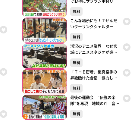
でお得にサクランボ狩り
無料
こんな場所にも！？せんだ
いクーリングシェルター
無料
活況のアニメ業界 なぜ宮
城にアニメスタジオが進
出？
無料
「ＴＨＥ密着」極真空手の
昇級懸けた合宿 協力して
挑む子どもたちに密着
無料
最後の運動会 “伝説の楽
隊”を再現 地域の絆 音楽
でつながる
無料