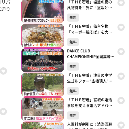
ゴリパ
「ＴＨＥ密着」塩釜の夏の
風物詩を世界に「盆栽と花
に迫り
火」
無料
「ＴＨＥ密着」仙台名物
「マーボー焼そば」を大胆
アレンジ！
無料
DANCE CLUB
CHAMPIONSHIP全国高等学
校ダンス部選手権
無料
「ＴＨＥ密着」注目の中学
生ゴルファー“広橋璃人”
アマチュア最高峰に挑む！
無料
「ＴＨＥ密着」宮城の婚活
事項を支える婚活アドバイ
ザーに密着！
無料
入園料が割引に！渋滞回避