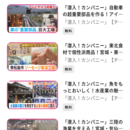
「潜入！カンパニー」自動車
の超重要部品を作る！アイシ
ン高丘東北に潜入
「潜入！カンパニー」【チャ
ージ！】
無料
「潜入！カンパニー」東北食
材で個性派商品！宮城・東松
島市の食肉加工工場
「潜入！カンパニー」【チャ
ージ！】
無料
「潜入！カンパニー」魚をも
っとおいしく！水産業の魅力
を発信する奮闘の裏側に潜入
「潜入！カンパニー」【チャ
ージ！】
無料
「潜入！カンパニー」三陸の
漁業を支える！宮城・気仙沼