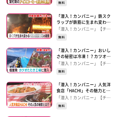
ージ！】
無料
「潜入！カンパニー」鉄スク
ラップが鉄筋に生まれ変わ
る！ 巨大工場の裏側とは？
「潜入！カンパニー」【チャ
伊藤製鐵所
ージ！】
無料
「潜入！カンパニー」おいし
さの秘密は冷凍！？カツオた
たき工場に潜入 明豊
「潜入！カンパニー」【チャ
ージ！】
無料
「潜入！カンパニー」人気洋
食店「HACHI」その魅力と
は？
「潜入！カンパニー」【チャ
ージ！】
無料