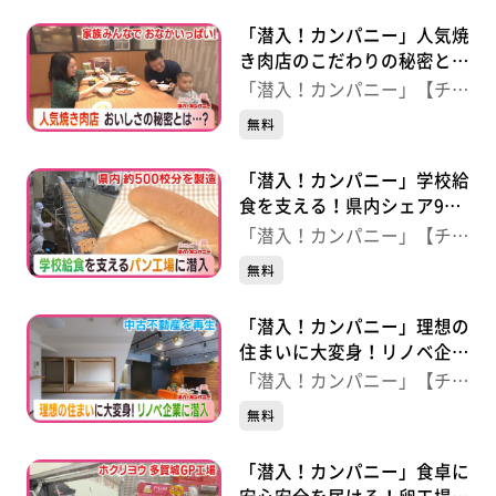
「潜入！カンパニー」人気焼
き肉店のこだわりの秘密と
は？手仕事を徹底する厨房に
「潜入！カンパニー」【チャ
潜入！
ージ！】
無料
「潜入！カンパニー」学校給
食を支える！県内シェア9割
のパン工場に潜入！
「潜入！カンパニー」【チャ
ージ！】
無料
「潜入！カンパニー」理想の
住まいに大変身！リノベ企業
に潜入！
「潜入！カンパニー」【チャ
ージ！】
無料
「潜入！カンパニー」食卓に