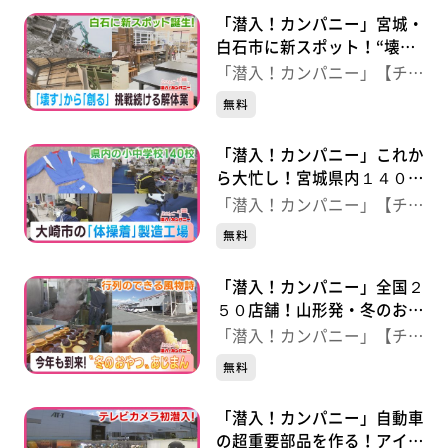
「潜入！カンパニー」宮城・
白石市に新スポット！“壊
す”から“創る” 挑戦続ける
「潜入！カンパニー」【チャ
解体業
ージ！】
無料
「潜入！カンパニー」これか
ら大忙し！宮城県内１４０校
の“体操着”作る工場に潜入
「潜入！カンパニー」【チャ
ージ！】
無料
「潜入！カンパニー」全国２
５０店舗！山形発・冬のおや
つ“あじまん” 人気の秘密に
「潜入！カンパニー」【チャ
迫る
ージ！】
無料
「潜入！カンパニー」自動車
の超重要部品を作る！アイシ