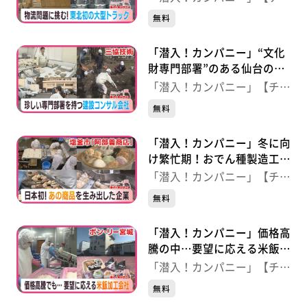
トラック
ージ！】
無料
「潜入！カンパニー」“文化
財専門部署”のある仙台の会
社
「潜入！カンパニー」【チャ
ージ！】
無料
「潜入！カンパニー」冬に向
け繁忙期！おでん種製造工場
に潜入 【阿部善商店】（宮
「潜入！カンパニー」【チャ
城・塩釜市）
ージ！】
無料
「潜入！カンパニー」価格高
騰の中…要望に応える米飯企
業に潜入！ 【ボン・リー宮
「潜入！カンパニー」【チャ
城】（宮城・利府町）
ージ！】
無料