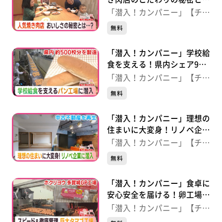
は？手仕事を徹底する厨房に
「潜入！カンパニー」【チャ
潜入！
ージ！】
無料
「潜入！カンパニー」学校給
食を支える！県内シェア9割
のパン工場に潜入！
「潜入！カンパニー」【チャ
ージ！】
無料
「潜入！カンパニー」理想の
住まいに大変身！リノベ企業
に潜入！
「潜入！カンパニー」【チャ
ージ！】
無料
「潜入！カンパニー」食卓に
安心安全を届ける！卵工場に
潜入
「潜入！カンパニー」【チャ
ージ！】