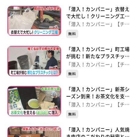
「潜入！カンパニー」衣替え
で大忙し！クリーニング工
場 ホワイト急便（アルト）
「潜入！カンパニー」【チャ
ージ！】
無料
「潜入！カンパニー」町工場
が挑む！新たなプラスチック
とは？
「潜入！カンパニー」【チャ
ージ！】
無料
「潜入！カンパニー」新茶シ
ーズン到来！お茶文化を支え
る老舗茶舗
「潜入！カンパニー」【チャ
ージ！】
無料
「潜入！カンパニー」人気焼
き肉店のこだわりの秘密と