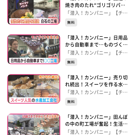
焼き肉のたれ“ゴリゴリパン
チ” 宮城・白石市の食品工
「潜入！カンパニー」【チャ
場
ージ！】
無料
「潜入！カンパニー」日用品
から自動車まで…ものづくり
を支える！バネの製造工場に
「潜入！カンパニー」【チャ
潜入
ージ！】
無料
「潜入！カンパニー」売り切
れ続出！スイーツを作る水産
加工会社
「潜入！カンパニー」【チャ
ージ！】
無料
「潜入！カンパニー」田んぼ
の中の町工場が奮起！生活を
影で支える精密機器
「潜入！カンパニー」【チャ