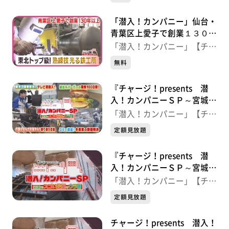
「潜入！カンパニー」仙台・
青葉区上愛子で創業１３０年
以上 東北トップ級！熟練技
「潜入！カンパニー」【チャ
光る鉄工所
ージ！】
無料
『チャージ！presents 潜
入！カンパニーＳＰ～宮城の
スゴい企業のウラ側～』2月
「潜入！カンパニー」【チャ
22日（土）放送
ージ！】
定額見放題
『チャージ！presents 潜
入！カンパニーＳＰ～宮城の
スゴい企業のウラ側～』11
「潜入！カンパニー」【チャ
月16日（土）放送
ージ！】
定額見放題
チャージ！presents 潜入！