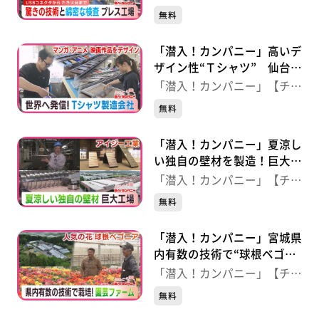
ージ！】
無料
「潜入！カンパニー」高いデ
ザイン性“Ｔシャツ” 仙台の
アート盛り上げる企業
「潜入！カンパニー」【チャ
ージ！】
無料
「潜入！カンパニー」夏涼し
い独自の壁材を製造！巨大工
場に潜入
「潜入！カンパニー」【チャ
ージ！】
無料
「潜入！カンパニー」宮城県
内有数の技術で“球根ベゴニ
ア”栽培！園芸ファーム
「潜入！カンパニー」【チャ
ージ！】
無料