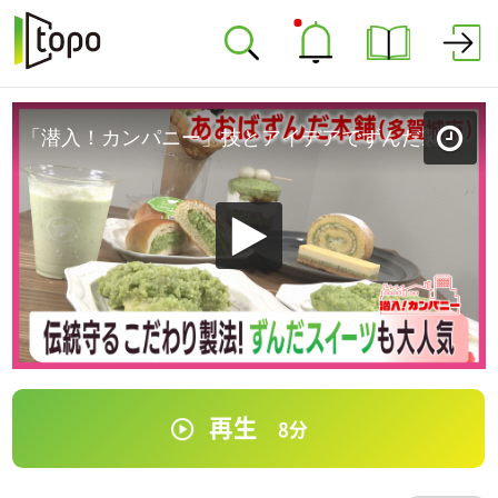
「潜入！カンパニー」技とアイデアでずんだ製品を！ あおばずんだ本舗
再生
8
分