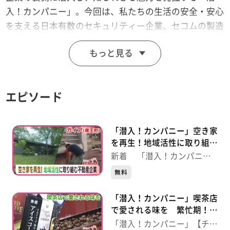
入！カンパニー」。今回は、私たちの生活の安全・安心
を支える日本有数のセキュリティー企業、セコムの製造
拠点が宮城県白石市にあります。最高の信頼性と品質、
もっと見る
効率化を求め実現したロボット共存の工場に潜入しまし
た。
エピソード
【放送局】東日本放送
【放送日】2025年4月7日(月)
「潜入！カンパニー」空き家
を再生！地域活性に取り組む
不動産企業 ガイア
新着 「潜入！カンパニ
ー」【チャージ！】
無料
「潜入！カンパニー」喫茶店
で愛される味を 繁忙期！ア
イスコーヒー製造の現場 服
「潜入！カンパニー」【チャ