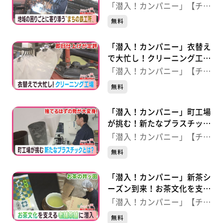
藤鐵工
「潜入！カンパニー」【チャ
ージ！】
無料
「潜入！カンパニー」衣替え
で大忙し！クリーニング工
場 ホワイト急便（アルト）
「潜入！カンパニー」【チャ
ージ！】
無料
「潜入！カンパニー」町工場
が挑む！新たなプラスチック
とは？
「潜入！カンパニー」【チャ
ージ！】
無料
「潜入！カンパニー」新茶シ
ーズン到来！お茶文化を支え
る老舗茶舗
「潜入！カンパニー」【チャ
ージ！】
無料