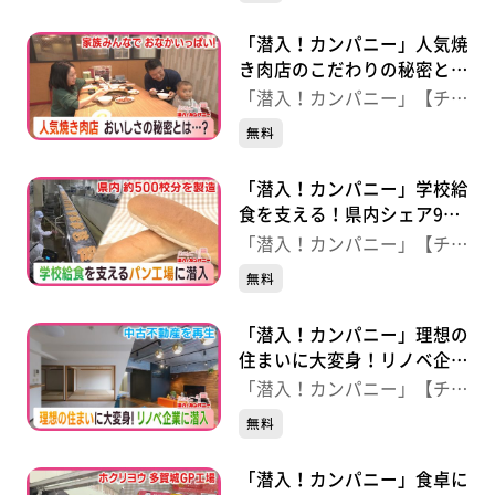
「潜入！カンパニー」人気焼
き肉店のこだわりの秘密と
は？手仕事を徹底する厨房に
「潜入！カンパニー」【チャ
潜入！
ージ！】
無料
「潜入！カンパニー」学校給
食を支える！県内シェア9割
のパン工場に潜入！
「潜入！カンパニー」【チャ
ージ！】
無料
「潜入！カンパニー」理想の
住まいに大変身！リノベ企業
に潜入！
「潜入！カンパニー」【チャ
ージ！】
無料
「潜入！カンパニー」食卓に