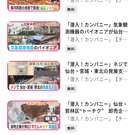
「潜入！カンパニー」【チャ
ージ！】
無料
「潜入！カンパニー」気象観
測機器のパイオニアが仙台
に！“風の光進”製造工場
「潜入！カンパニー」【チャ
ージ！】
無料
「潜入！カンパニー」ネジで
仙台・宮城・東北の発展支え
る 創業７６年の老舗“仙台
「潜入！カンパニー」【チャ
螺子”
ージ！】
無料
「潜入！カンパニー」仙台・
若林区“トーチク” 卸売企業
が挑む！牛たん×ホヤで新商
「潜入！カンパニー」【チャ
品開発
ージ！】
無料