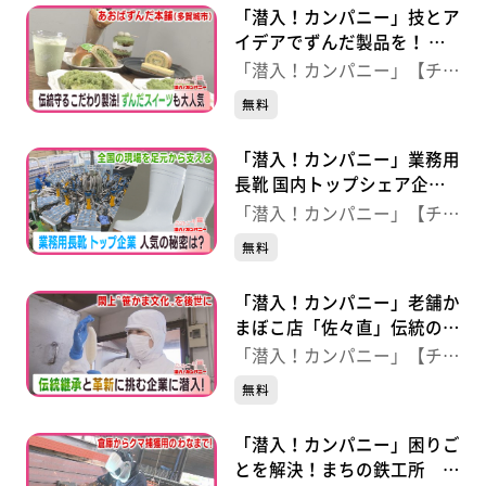
「潜入！カンパニー」技とア
イデアでずんだ製品を！ あ
おばずんだ本舗
「潜入！カンパニー」【チャ
ージ！】
無料
「潜入！カンパニー」業務用
長靴 国内トップシェア企
業！人気の秘密は？ 弘進ゴ
「潜入！カンパニー」【チャ
ム
ージ！】
無料
「潜入！カンパニー」老舗か
まぼこ店「佐々直」伝統の技
と新たな試み
「潜入！カンパニー」【チャ
ージ！】
無料
「潜入！カンパニー」困りご
とを解決！まちの鉄工所 伊