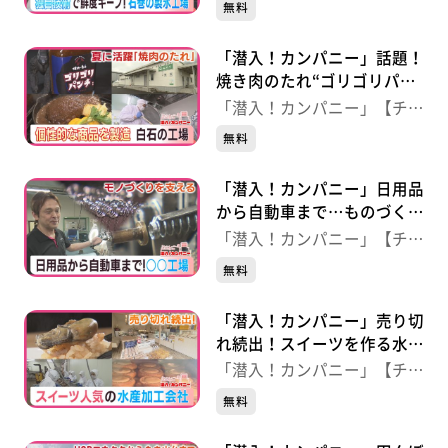
無料
「潜入！カンパニー」話題！
焼き肉のたれ“ゴリゴリパン
チ” 宮城・白石市の食品工
「潜入！カンパニー」【チャ
場
ージ！】
無料
「潜入！カンパニー」日用品
から自動車まで…ものづくり
を支える！バネの製造工場に
「潜入！カンパニー」【チャ
潜入
ージ！】
無料
「潜入！カンパニー」売り切
れ続出！スイーツを作る水産
加工会社
「潜入！カンパニー」【チャ
ージ！】
無料