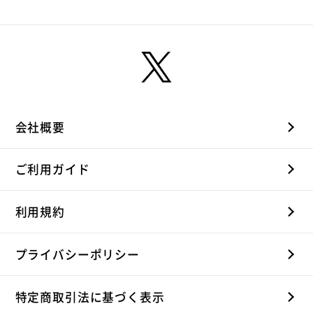
会社概要
ご利用ガイド
利用規約
プライバシーポリシー
特定商取引法に基づく表示