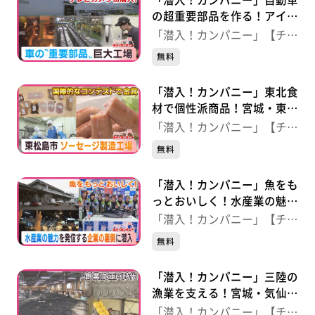
の超重要部品を作る！アイシ
ン高丘東北に潜入
「潜入！カンパニー」【チャ
ージ！】
無料
「潜入！カンパニー」東北食
材で個性派商品！宮城・東松
島市の食肉加工工場
「潜入！カンパニー」【チャ
ージ！】
無料
「潜入！カンパニー」魚をも
っとおいしく！水産業の魅力
を発信する奮闘の裏側に潜入
「潜入！カンパニー」【チャ
ージ！】
無料
「潜入！カンパニー」三陸の
漁業を支える！宮城・気仙沼
市の漁具を扱う老舗会社に潜
「潜入！カンパニー」【チャ