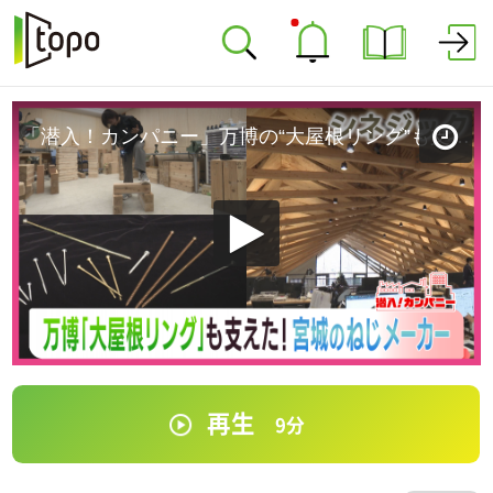
「潜入！カンパニー」万博の“大屋根リング”も支えた！宮城のねじメーカー
再生
9
分