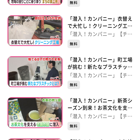
ージ！】
無料
「潜入！カンパニー」衣替え
で大忙し！クリーニング工
場 ホワイト急便（アルト）
「潜入！カンパニー」【チャ
ージ！】
無料
「潜入！カンパニー」町工場
が挑む！新たなプラスチック
とは？
「潜入！カンパニー」【チャ
ージ！】
無料
「潜入！カンパニー」新茶シ
ーズン到来！お茶文化を支え
る老舗茶舗
「潜入！カンパニー」【チャ
ージ！】
無料