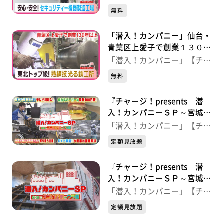
ット駆使した施設とは？
ージ！】
無料
「潜入！カンパニー」仙台・
青葉区上愛子で創業１３０年
以上 東北トップ級！熟練技
「潜入！カンパニー」【チャ
光る鉄工所
ージ！】
無料
『チャージ！presents 潜
入！カンパニーＳＰ～宮城の
スゴい企業のウラ側～』2月
「潜入！カンパニー」【チャ
22日（土）放送
ージ！】
定額見放題
『チャージ！presents 潜
入！カンパニーＳＰ～宮城の
スゴい企業のウラ側～』11
「潜入！カンパニー」【チャ
月16日（土）放送
ージ！】
定額見放題