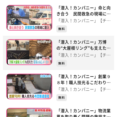
「潜入！カンパニー」命と向
き合う 民間救急の現場に潜
入！ 【宮城アンビュラン
「潜入！カンパニー」【チャ
ス】（仙台・泉区）
ージ！】
無料
「潜入！カンパニー」万博
の“大屋根リング”も支えた！
宮城のねじメーカー
「潜入！カンパニー」【チャ
ージ！】
無料
「潜入！カンパニー」創業９
８年！職人技光るこだわりの
布団製造会社
「潜入！カンパニー」【チャ
ージ！】
無料
「潜入！カンパニー」物流業
界を取り巻く問題の救世主