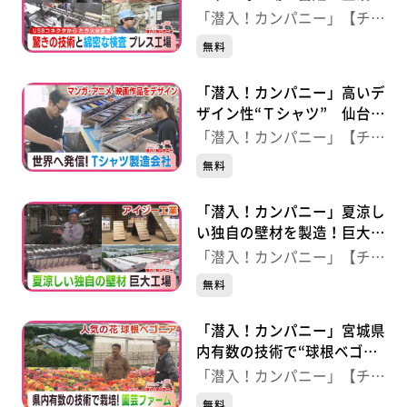
影で支える精密機器
「潜入！カンパニー」【チャ
ージ！】
無料
「潜入！カンパニー」高いデ
ザイン性“Ｔシャツ” 仙台の
アート盛り上げる企業
「潜入！カンパニー」【チャ
ージ！】
無料
「潜入！カンパニー」夏涼し
い独自の壁材を製造！巨大工
場に潜入
「潜入！カンパニー」【チャ
ージ！】
無料
「潜入！カンパニー」宮城県
内有数の技術で“球根ベゴニ
ア”栽培！園芸ファーム
「潜入！カンパニー」【チャ
ージ！】
無料