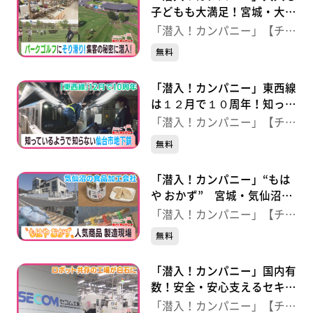
子どもも大満足！宮城・大衡
村の人気施設に潜入
「潜入！カンパニー」【チャ
ージ！】
無料
「潜入！カンパニー」東西線
は１２月で１０周年！知って
いるようで知らない仙台市地
「潜入！カンパニー」【チャ
下鉄に潜入
ージ！】
無料
「潜入！カンパニー」“もは
や おかず” 宮城・気仙沼市
の食品加工会社 人気商品の
「潜入！カンパニー」【チャ
製造現場
ージ！】
無料
「潜入！カンパニー」国内有
数！安全・安心支えるセキュ
リティー機器製造工場 ロボ
「潜入！カンパニー」【チャ