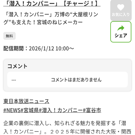
「潜入！カンパニー」【チャージ！】
「潜入！カンパニー」万博の“大屋根リン
お気に入り
グ”も支えた！宮城のねじメーカー
シェア
無料
配信期間：
2026/1/12 10:00〜
コメント
---
コメントはまだありません
東日本放送
ニュース
#NEWS
#宮城県
#潜入！カンパニー
#富谷市
企業の裏側に潜入し、知られざる魅力を発掘する「潜
入！カンパニー」。２０２５年に開催された大阪・関西