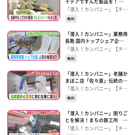
イデアでずんだ製品を！ あ
おばずんだ本舗
「潜入！カンパニー」【チャ
ージ！】
無料
「潜入！カンパニー」業務用
長靴 国内トップシェア企
業！人気の秘密は？ 弘進ゴ
「潜入！カンパニー」【チャ
ム
ージ！】
無料
「潜入！カンパニー」老舗か
まぼこ店「佐々直」伝統の技
と新たな試み
「潜入！カンパニー」【チャ
ージ！】
無料
「潜入！カンパニー」困りご
とを解決！まちの鉄工所 伊
藤鐵工
「潜入！カンパニー」【チャ