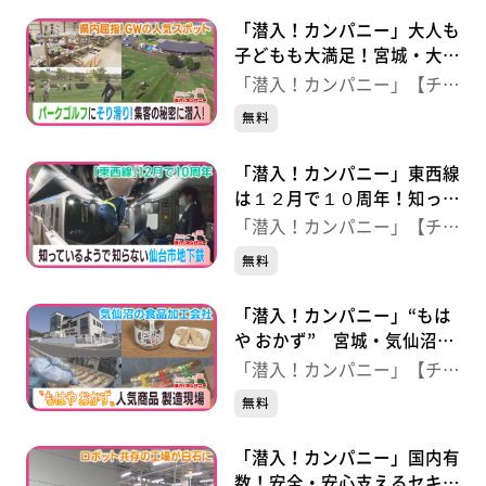
「潜入！カンパニー」大人も
子どもも大満足！宮城・大衡
村の人気施設に潜入
「潜入！カンパニー」【チャ
ージ！】
無料
「潜入！カンパニー」東西線
は１２月で１０周年！知って
いるようで知らない仙台市地
「潜入！カンパニー」【チャ
下鉄に潜入
ージ！】
無料
「潜入！カンパニー」“もは
や おかず” 宮城・気仙沼市
の食品加工会社 人気商品の
「潜入！カンパニー」【チャ
製造現場
ージ！】
無料
「潜入！カンパニー」国内有
数！安全・安心支えるセキュ