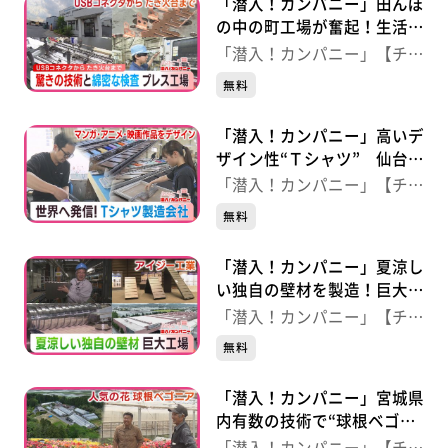
「潜入！カンパニー」田んぼ
の中の町工場が奮起！生活を
影で支える精密機器
「潜入！カンパニー」【チャ
ージ！】
無料
「潜入！カンパニー」高いデ
ザイン性“Ｔシャツ” 仙台の
アート盛り上げる企業
「潜入！カンパニー」【チャ
ージ！】
無料
「潜入！カンパニー」夏涼し
い独自の壁材を製造！巨大工
場に潜入
「潜入！カンパニー」【チャ
ージ！】
無料
「潜入！カンパニー」宮城県
内有数の技術で“球根ベゴニ
ア”栽培！園芸ファーム