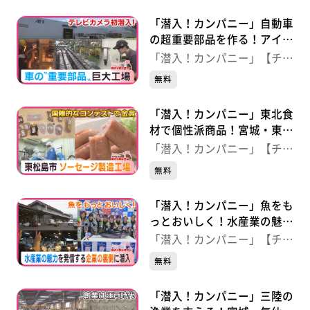
「潜入！カンパニー」自動車
の超重要部品を作る！アイシ
ン高丘東北に潜入
「潜入！カンパニー」【チャ
ージ！】
無料
「潜入！カンパニー」東北食
材で個性派商品！宮城・東松
島市の食肉加工工場
「潜入！カンパニー」【チャ
ージ！】
無料
「潜入！カンパニー」魚をも
っとおいしく！水産業の魅力
を発信する奮闘の裏側に潜入
「潜入！カンパニー」【チャ
ージ！】
無料
「潜入！カンパニー」三陸の