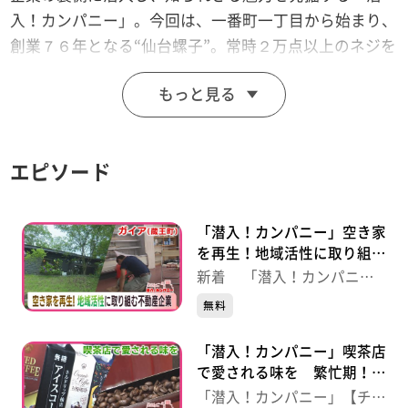
入！カンパニー」。今回は、一番町一丁目から始まり、
創業７６年となる“仙台螺子”。常時２万点以上のネジを
そろえ、仙台・宮城・東北の発展を陰ながら支えてきた
もっと見る
思いやネジから始まった新しいビジネスに迫ります。
【放送局】東日本放送
エピソード
【放送日】2025年5月26日(月)
「潜入！カンパニー」空き家
を再生！地域活性に取り組む
不動産企業 ガイア
新着 「潜入！カンパニ
ー」【チャージ！】
無料
「潜入！カンパニー」喫茶店
で愛される味を 繁忙期！ア
イスコーヒー製造の現場 服
「潜入！カンパニー」【チャ