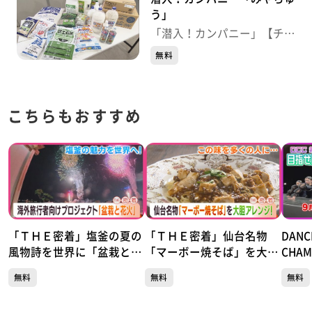
う」
「潜入！カンパニー」【チャ
ージ！】
無料
こちらもおすすめ
「ＴＨＥ密着」塩釜の夏の
「ＴＨＥ密着」仙台名物
DANC
風物詩を世界に「盆栽と花
「マーボー焼そば」を大胆
CHA
火」
アレンジ！
学校
無料
無料
無料