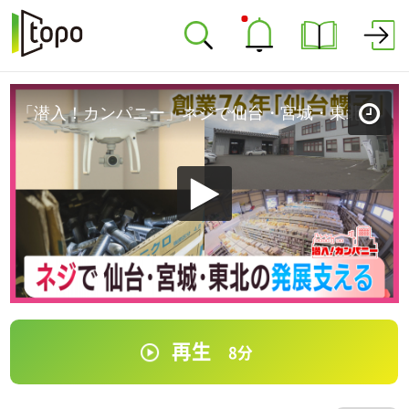
「潜入！カンパニー」ネジで仙台・宮城・東北の発展支える 創業７６年の老舗“仙台螺子”
再生
8
分