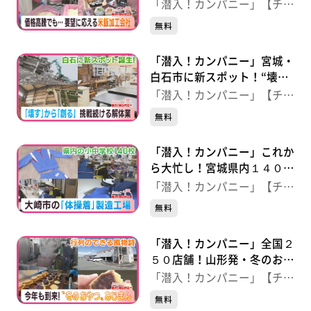
業に潜入！ 【ボン・リー宮
「潜入！カンパニー」【チャ
城】（宮城・利府町）
ージ！】
無料
「潜入！カンパニー」宮城・
白石市に新スポット！“壊
す”から“創る” 挑戦続ける
「潜入！カンパニー」【チャ
解体業
ージ！】
無料
「潜入！カンパニー」これか
ら大忙し！宮城県内１４０校
の“体操着”作る工場に潜入
「潜入！カンパニー」【チャ
ージ！】
無料
「潜入！カンパニー」全国２
５０店舗！山形発・冬のおや
つ“あじまん” 人気の秘密に
「潜入！カンパニー」【チャ
迫る
ージ！】
無料