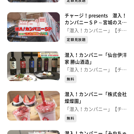
定額見放題
チャージ！presents 潜入！
カンパニーＳＰ～宮城のスゴ
い企業のウラ側～
「潜入！カンパニー」【チャ
ージ！】
定額見放題
潜入！カンパニー「仙台伊澤
家 勝山酒造」
「潜入！カンパニー」【チャ
ージ！】
無料
潜入！カンパニー「株式会社
燦燦園」
「潜入！カンパニー」【チャ
ージ！】
無料
潜入！カンパニー「みやちゅ