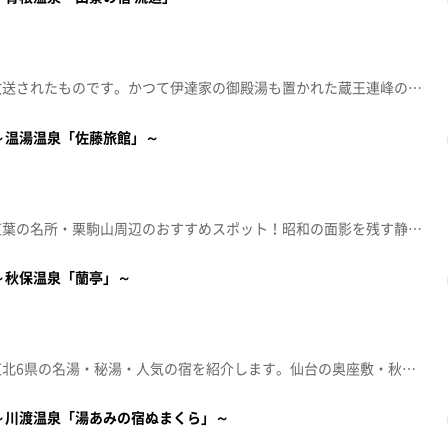
この番組は2025年3月13日に放送されたものです。かつて伊達家の御殿湯も置かれた蔵王連峰の閑静な温泉地「青根温泉」良質な温泉と四季折々の会席料理が評判の宿が登場。冬の寒さで風味が増す、絶品〝寒ざらしそば〟も堪能します。
～温湯温泉「佐藤旅館」～
■放送 2024年11月6日放送紅葉の名所・栗駒山周辺のおすすめスポット！昭和の面影を残す静かな山あいの秘湯と、そば街道復活を目指すそば屋のこだわり十割そばを紹介。
～秋保温泉「蘭亭」～
■放送 2025年1月30日放送東北6県の名湯・秘湯・人気の宿を紹介します。仙台の奥座敷・秋保温泉。話題のグランピング施設と人気の隠れ家カフェを紹介。
～川渡温泉「湯あみの宿ぬまくら」～