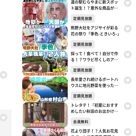
道の駅むらやまに新スポッ
ト誕生！？意外な商品が人
気！天国か地獄か この夏
定額見放題
だけしか楽しめない極上の
楽しみ方がここにあった！
熊野大社をアジサイが彩る
花の祭り「季色-ときいろ-」
定額見放題
採って！食べて！自分で作
る！？ワラビ尽くしのアナ
２人旅
定額見放題
長年愛され続けるボートハ
ウスに地元野菜を使った極
上ピザを堪能！
定額見放題
トレタテ！『初夏におすす
めしたい秋田のお出かけス
ポット 小坂町』
会員無料
花より団子！？人気お花見