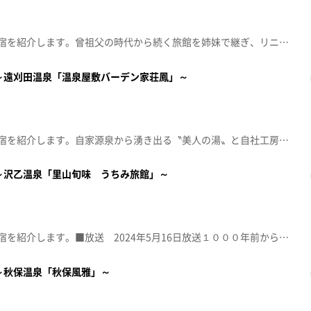
東北6県の名湯・秘湯・人気の宿を紹介します。曾祖父の時代から続く旅館を姉妹で継ぎ、リニューアル。半露天風呂付の客室や地産地消にこだわった創作料理、本格サウナなどが楽しめる癒やしの宿。
～遠刈田温泉「温泉屋敷バーデン家荘鳳」～
東北6県の名湯・秘湯・人気の宿を紹介します。自家源泉から湧き出る〝美人の湯〟と自社工房で毎日作る〝生湯葉〟が人気の宿。
～沢乙温泉「里山旬味 うちみ旅館」～
東北6県の名湯・秘湯・人気の宿を紹介します。■放送 2024年5月16日放送１０００年前から守り続ける「薬湯」と主人自ら振る舞う地元食材を使った「懐石料理」に癒される人気の温泉宿。”日本三景”松島を臨む和食店で旬の牡蠣を楽しむ
～秋保温泉「秋保風雅」～