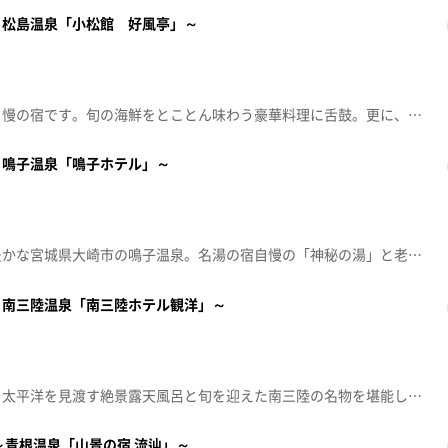
～松島温泉「小松館 好風亭」～
松島湾を一望する露天風呂が自慢の宿です。旬の海鮮をとことん味わう豪華料理に舌鼓。更に、インパクト抜群のサンドイッチなど、絶品松島グルメも登場します。【放送局】東日本放送【放送日】2025年7月17日(木)
～鳴子温泉「鳴子ホテル」～
この時期、新緑が美しい自然豊かな宮城県大崎市の鳴子温泉。名湯の宿自慢の「神秘の湯」と老舗店が始めた栗のスイーツを紹介します。【放送局】東日本放送【放送日】2025年6月5日(木)
～南三陸温泉「南三陸ホテル観洋」～
南三陸町の人気温泉宿が登場。太平洋を見渡す絶景露天風呂と旬を迎えた南三陸の名物を堪能します。【放送局】東日本放送【放送日】2025年4月24日(木)
～青根温泉「山景の宿 流辿」～