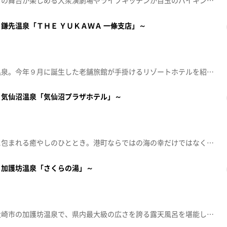
仙台の奥座敷・作並温泉。プロの舞台が楽しめる大衆演劇場やライブキッチンが目玉のバイキングなど、エンターテインメント盛りだくさんのリゾートホテルで癒やし旅。午年の今年、ぜひ参拝したい寺院も紹介します。【放送局】東日本放送【放送日】2026年1月8日(木)
鎌先温泉「ＴＨＥ ＹＵＫＡＷＡ 一條支店」～
今回は、宮城県白石市の鎌先温泉。今年９月に誕生した老舗旅館が手掛けるリゾートホテルを紹介します。宮城の食材を中心に趣向を凝らした料理の数々に、古くから薬湯として親しまれる温泉など極上の癒やしを堪能します。【放送局】東日本放送【放送日】2025年11月20日(木)
～気仙沼温泉「気仙沼プラザホテル」～
気仙沼湾を眺めながら、お湯に包まれる癒やしのひととき。港町ならではの海の幸だけではなく、明治創業・老舗菓子店の意外な人気メニューも紹介します。【放送局】東日本放送【放送日】2025年10月9日(木)
～加護坊温泉「さくらの湯」～
今回は宮城から。自然豊かな大崎市の加護坊温泉で、県内最大級の広さを誇る露天風呂を堪能します。さらに、温泉の後に食べたいアロエをふんだんに使ったオリジナルメニューも登場します。【放送局】東日本放送【放送日】2025年9月1日(月)