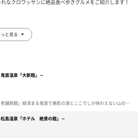
ゃれなクロワッサンに絶品食べ歩きグルメをご紹介します！
もっと見る
～鬼首温泉「大新館」～
「深緑の露天 大正風情が残る老舗旅館」緑深まる鬼首で美肌の湯とここでしか味わえない山の幸を堪能します。【放送局】東日本放送【放送日】2026年6月25日(木)
～松島温泉「ホテル 絶景の館」～