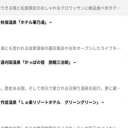
創業２１年！松島の絶景が堪能できる宿と松島限定のおしゃれなクロワッサンに絶品食べ歩きグルメをご紹介します！【放送局】東日本放送【放送日】2026年5月14日(木)
～秋保温泉「ホテル華乃湯」～
仙台の奥座敷・秋保温泉。神の湯とも言われる自家源泉の露天風呂や去年オープンしたライブキッチンが自慢の宿で癒やし旅。更に、秋保の新たな土産とこの時期だけの絶品ケーキも紹介します。【放送局】東日本放送【放送日】2026年4月2日(木)
～遠刈田温泉「かっぱの宿 旅館三治郎」～
蔵王連峰の麓に佇む遠刈田温泉。歴史ある宿、そして地元で愛される日帰り温泉を紹介。更に蔵王のイチゴをふんだんに使った絶品ふわふわパンケーキも登場します。【放送局】東日本放送【放送日】2026年2月19日(木)
～作並温泉「Ｌａ楽リゾートホテル グリーングリーン」～