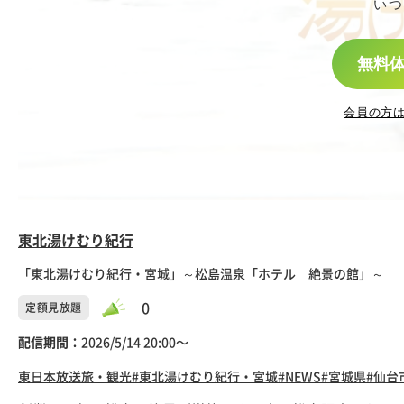
いつ
無料
会員の方
東北湯けむり紀行
「東北湯けむり紀行・宮城」～松島温泉「ホテル 絶景の館」～
0
定額見放題
配信期間：
2026/5/14 20:00〜
東日本放送
旅・観光
#東北湯けむり紀行・宮城
#NEWS
#宮城県
#仙台