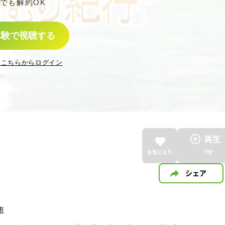
でも解約OK
体験で視聴する
はこちらからログイン
再生
7
分
お気に入り
シェア
市