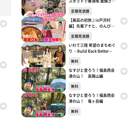
スポットで春満喫 置賜さく
ら回廊
定額見放題
【美凪の初旅♪in戸沢村
編】先輩アナと、のんびり
「最上川芭蕉ライン舟下
定額見放題
り」/「道の駅 高麗館」で韓
国グルメ＆映え体験！
いわて三陸 希望のまちめぐ
り ～Build Back Better～
無料
なすびと登ろう！福島西会
津の山！ 高陽山編
無料
なすびと登ろう！福島西会
津の山！ 竜ヶ岳編
無料