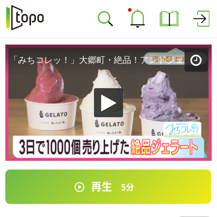
「みちコレッ！」大郷町・絶品！アンドジェラート 【道の駅おおさと】
再生
5
分