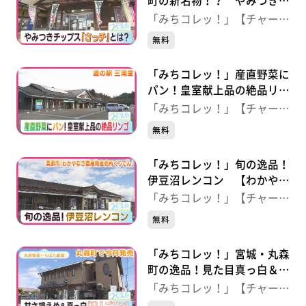
町の新名物！？ やみつきス
ナック菓子“さっチ”とは？
「みちコレッ！」【チャー
【やくらい土産センター・山
ジ！】
無料
の幸センター】（宮城・加美
町）
「みちコレッ！」産直野菜に
パン！皇室献上品の絶品リン
ゴ 【道の駅 三滝堂】（宮
「みちコレッ！」【チャー
城・登米市）
ジ！】
無料
「みちコレッ！」旬の逸品！
伊豆沼レンコン 【わかやな
ぎ農産物直売所くりでん】
「みちコレッ！」【チャー
（宮城・栗原市）
ジ！】
無料
「みちコレッ！」宮城・丸森
町の逸品！見た目真っ白＆甘
さ控えめ“美人プリン” 【丸
「みちコレッ！」【チャー
森物産いちば八雄館】（宮
ジ！】