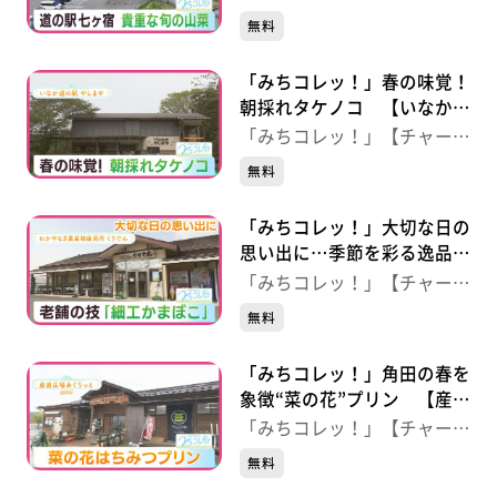
宿】（宮城・七ヶ宿町）
ジ！】
無料
「みちコレッ！」春の味覚！
朝採れタケノコ 【いなか道
の駅やしまや】（宮城・丸森
「みちコレッ！」【チャー
町）
ジ！】
無料
「みちコレッ！」大切な日の
思い出に…季節を彩る逸品
細工かまぼこ 【わかやなぎ
「みちコレッ！」【チャー
農産物直売所 くりでん】
ジ！】
無料
（宮城・栗原市）
「みちコレッ！」角田の春を
象徴“菜の花”プリン 【産直
広場 あぐりっと】（宮城・
「みちコレッ！」【チャー
角田市）
ジ！】
無料