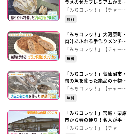
ラメのせたプレミアムかまぼ
こ 【かわまちてらす閖上】
「みちコレッ！」【チャー
ジ！】
無料
「みちコレッ！」大河原町・
肉汁あふれる手作りメンチカ
ツ 【とんとんの丘もちぶた
「みちコレッ！」【チャー
館本店】
ジ！】
無料
「みちコレッ！」気仙沼市・
旬の魚を使った絶品の干物
【道の駅 大谷海岸】
「みちコレッ！」【チャー
ジ！】
無料
「みちコレッ！」宮城・栗原
市から春の便り！名人が手作
りする“ばっけ味噌” 【山の
「みちコレッ！」【チャー
駅くりこま】（宮城・栗原