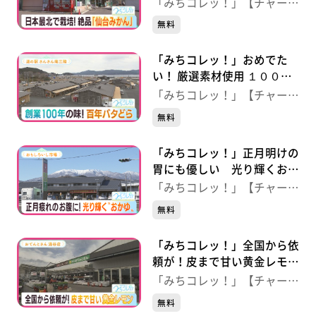
【おおくまふれあいセンタ
「みちコレッ！」【チャー
ー】（宮城・亘理町）
ジ！】
無料
「みちコレッ！」おめでた
い！ 厳選素材使用 １００年
を祝う“どら焼き” 【道の駅
「みちコレッ！」【チャー
さんさん南三陸】（宮城・南
ジ！】
無料
三陸町）
「みちコレッ！」正月明けの
胃にも優しい 光り輝くおか
ゆ 【おもしろいし市場】
「みちコレッ！」【チャー
（宮城・白石市）
ジ！】
無料
「みちコレッ！」全国から依
頼が！皮まで甘い黄金レモ
ン 【おてんとさん 涌谷
「みちコレッ！」【チャー
店】（宮城・涌谷町）
ジ！】
無料