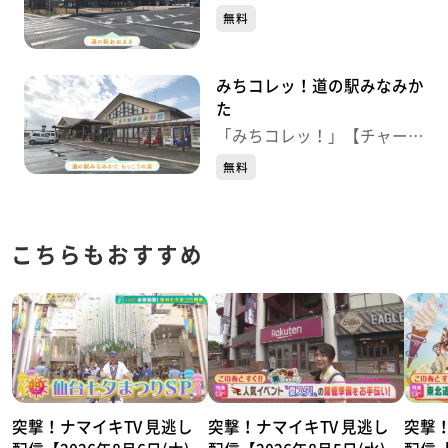
ジ！】
無料
みちコレッ！道の駅みなみか
た
「みちコレッ！」【チャー
ジ！】
無料
こちらもおすすめ
突撃！ナマイキTV 見逃し
突撃！ナマイキTV 見逃し
突撃！