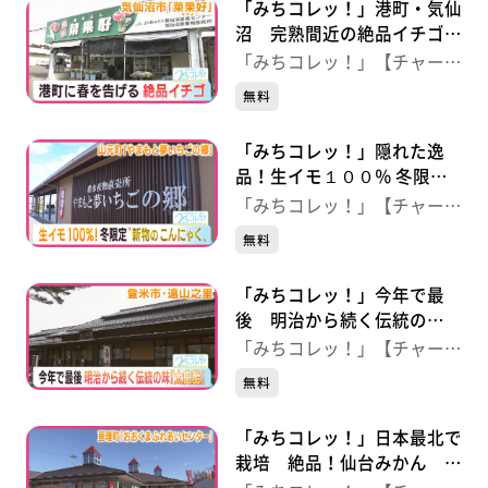
「みちコレッ！」港町・気仙
沼 完熟間近の絶品イチゴ
おいしさの秘密とは？ 【菜
「みちコレッ！」【チャー
果好】（宮城・気仙沼市）
ジ！】
無料
「みちコレッ！」隠れた逸
品！生イモ１００％ 冬限
定“新物のこんにゃく” 【や
「みちコレッ！」【チャー
まもと夢いちごの郷】（宮
ジ！】
無料
城・山元町）
「みちコレッ！」今年で最
後 明治から続く伝統の
味“太白飴” 【とよま観光物
「みちコレッ！」【チャー
産センター 遠山之里】（宮
ジ！】
無料
城・登米市）
「みちコレッ！」日本最北で
栽培 絶品！仙台みかん