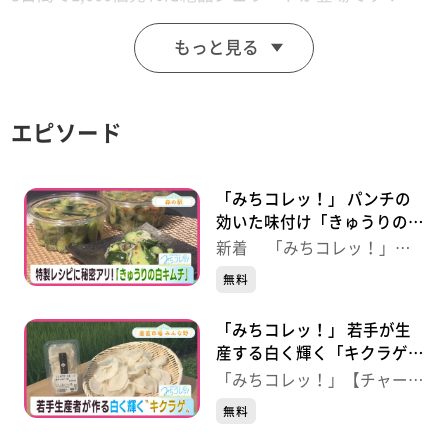
もっと見る
【放送日：2026年5月12日】
【放送局：東日本放送】
エピソード
「みちコレッ！」 パンチの
効いた味付け「きゅうりの白
キムチ」【青葉区・森の駅】
新着 「みちコレッ！」
【チャージ！】
無料
「みちコレッ！」 若手が生
産する白く輝く「キクラゲ」
【蔵王町・産直市場みんな
「みちコレッ！」【チャー
野】
ジ！】
無料