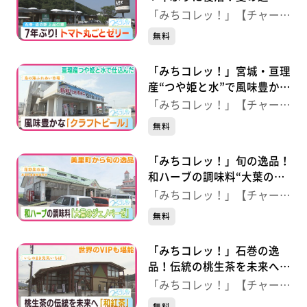
品“トマト丸ごとゼリー”
「みちコレッ！」【チャー
【道の駅上品の郷】（宮城・
ジ！】
無料
石巻市）
「みちコレッ！」宮城・亘理
産“つや姫と水”で風味豊か
に！クラフトビール 【鳥の
「みちコレッ！」【チャー
海ふれあい市場】（宮城・亘
ジ！】
無料
理町）
「みちコレッ！」旬の逸品！
和ハーブの調味料“大葉のジ
ェノベーゼ” 【花野果市
「みちコレッ！」【チャー
場】（宮城・美里町）
ジ！】
無料
「みちコレッ！」石巻の逸
品！伝統の桃生茶を未来へつ
なぐ“和紅茶” 【いしのまき
「みちコレッ！」【チャー
元気いちば】（宮城・石巻
ジ！】
無料