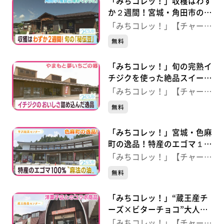
「みちコレッ！」収穫はわず
か２週間！宮城・角田市の逸
品「秘伝豆」 【産直広場あ
「みちコレッ！」【チャー
ぐりっと】（宮城・角田市）
ジ！】
無料
「みちコレッ！」旬の完熟イ
チジクを使った絶品スイー
ツ 【やまもと夢いちごの
「みちコレッ！」【チャー
郷】（宮城・山元町）
ジ！】
無料
「みちコレッ！」宮城・色麻
町の逸品！特産のエゴマ１０
０％“麻法の油” 【平沢穀菜
「みちコレッ！」【チャー
センター】（宮城・色麻町）
ジ！】
無料
「みちコレッ！」“蔵王産チ
ーズ×ビターチョコ”大人好
みのチーズケーキ 【蔵王酪
「みちコレッ！」【チャー