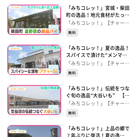
「みちコレッ！」宮城・柴田
町の逸品！地元食材がたっぷ
り“夏野菜のパイ” 【さくら
「みちコレッ！」【チャー
の里】（宮城・柴田町）
ジ！】
無料
「みちコレッ！」夏の逸品！
スパイスで漬けた“メンマの
アチャール” 【道の駅村
「みちコレッ！」【チャー
田】（宮城・村田町）
ジ！】
無料
「みちコレッ！」伝統をつな
ぐ旬の逸品“大谷いも” 【道
の駅大谷海岸】（宮城・気仙
「みちコレッ！」【チャー
沼市）
ジ！】
無料
「みちコレッ！」上品の郷で
７年ぶりに復活！夏の逸