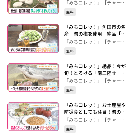
う」【大崎市観光物産センタ
「みちコレッ！」【チャー
ー Ｄｏｚｏ】
ジ！】
無料
「みちコレッ！」角田市の名
産 旬の梅を使用 絶品「梅
シロップ」【産直広場あぐり
「みちコレッ！」【チャー
っと】
ジ！】
無料
「みちコレッ！」絶品！今が
旬！とろける「南三陸サーモ
ン」 【道の駅さんさん南三
「みちコレッ！」【チャー
陸】
ジ！】
無料
「みちコレッ！」お土産屋や
防災食としても注目！旬のト
マトクリームリゾット【万
「みちコレッ！」【チャー
葉・おおひら館】
ジ！】
無料