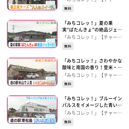
農センター チーズキャビ
ジ！】
無料
ン】（宮城・蔵王町）
「みちコレッ！」夏の果
実“ばたんきょ”の絶品ジェラ
ート 【あぐりっこ金成】
「みちコレッ！」【チャー
（宮城・栗原市）
ジ！】
無料
「みちコレッ！」さわやかな
酸味と南国の香り！登米・米
山産パッションフルーツ
「みちコレッ！」【チャー
【道の駅 米山】（宮城・登
ジ！】
無料
米市）
「みちコレッ！」ブルーイン
パルスをイメージした青いう
どん！？ 【道の駅 東松
「みちコレッ！」【チャー
島】（宮城・東松島市）
ジ！】
無料