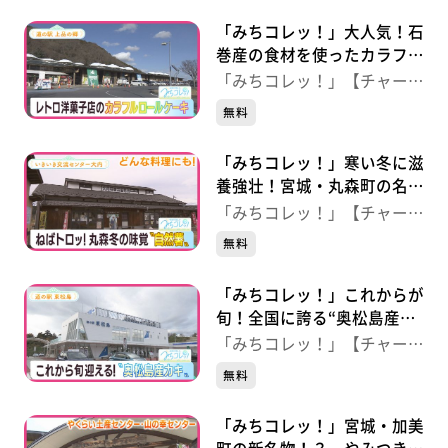
「みちコレッ！」大人気！石
巻産の食材を使ったカラフル
ロールケーキ 【道の駅 上
「みちコレッ！」【チャー
品の郷】（宮城・石巻市）
ジ！】
無料
「みちコレッ！」寒い冬に滋
養強壮！宮城・丸森町の名
産“自然薯” 【いきいき交流
「みちコレッ！」【チャー
センター大内】（宮城・丸森
ジ！】
無料
町）
「みちコレッ！」これからが
旬！全国に誇る“奥松島産カ
キ” 【道の駅 東松島】
「みちコレッ！」【チャー
（宮城・東松島市）
ジ！】
無料
「みちコレッ！」宮城・加美