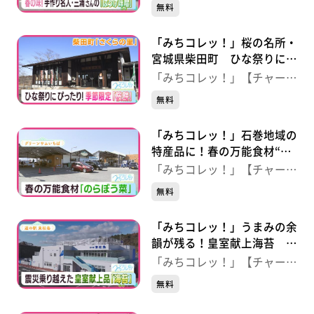
ジ！】
無料
市）
「みちコレッ！」桜の名所・
宮城県柴田町 ひな祭りにぴ
ったり“桜餅” 【さくらの
「みちコレッ！」【チャー
里】（宮城・柴田町）
ジ！】
無料
「みちコレッ！」石巻地域の
特産品に！春の万能食材“の
らぼう菜” 【グリーンサム
「みちコレッ！」【チャー
いちば】（宮城・石巻市）
ジ！】
無料
「みちコレッ！」うまみの余
韻が残る！皇室献上海苔
【道の駅東松島】（宮城・東
「みちコレッ！」【チャー
松島市）
ジ！】
無料