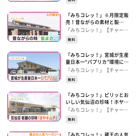
市）
「みちコレッ！」６月限定販
売！昔ながらの素材と製
法“笹まき” 【おもしろいし
「みちコレッ！」【チャー
市場】（宮城・白石市）
ジ！】
無料
「みちコレッ！」宮城が生産
量日本一“パプリカ”環境に配
慮した生産現場 【万葉・お
「みちコレッ！」【チャー
おひら館】（宮城・大衡村）
ジ！】
無料
「みちコレッ！」ピリッとお
いしい気仙沼の珍味！ホヤキ
ムチ 【道の駅大谷海岸】
「みちコレッ！」【チャー
（宮城・気仙沼市）
ジ！】
無料
「みちコレッ！」蔵王の人気