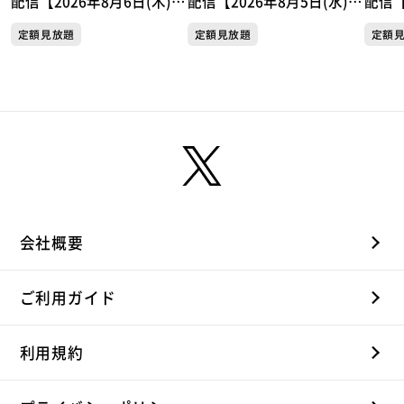
配信【2026年8月6日(木)放
配信【2026年8月5日(水)放
配信【
送分】
送分】
送分
定額見放題
定額見放題
定額
会社概要
ご利用ガイド
利用規約