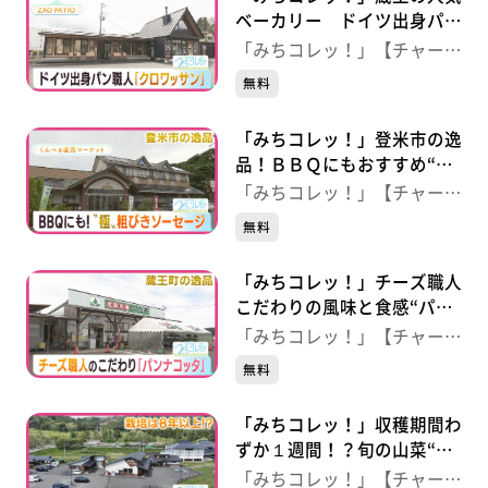
ベーカリー ドイツ出身パン
職人“クロワッサン” 【ＺＡ
「みちコレッ！」【チャー
Ｏ ＰＡＴＩＯ】（宮城・蔵
ジ！】
無料
王町）
「みちコレッ！」登米市の逸
品！ＢＢＱにもおすすめ“超
粗びき”ソーセージ 【くん
「みちコレッ！」【チャー
ぺる直売マーケット】（宮
ジ！】
無料
城・登米市）
「みちコレッ！」チーズ職人
こだわりの風味と食感“パン
ナコッタ” 【産直市場みん
「みちコレッ！」【チャー
な野】（宮城・蔵王町）
ジ！】
無料
「みちコレッ！」収穫期間わ
ずか１週間！？旬の山菜“行
者にんにく” 【道の駅七ヶ
「みちコレッ！」【チャー