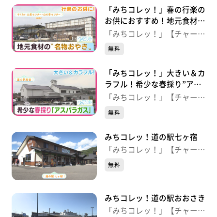
「みちコレッ！」春の行楽の
お供におすすめ！地元食材で
作る“名物おやき” 【やくら
「みちコレッ！」【チャー
い土産センター・山の幸セン
ジ！】
無料
ター】（宮城・加美町）
「みちコレッ！」大きい＆カ
ラフル！希少な春採り”アス
パラガス” 【道の駅村田】
「みちコレッ！」【チャー
（宮城・村田町）
ジ！】
無料
みちコレッ！道の駅七ヶ宿
「みちコレッ！」【チャー
ジ！】
無料
みちコレッ！道の駅おおさき
「みちコレッ！」【チャー