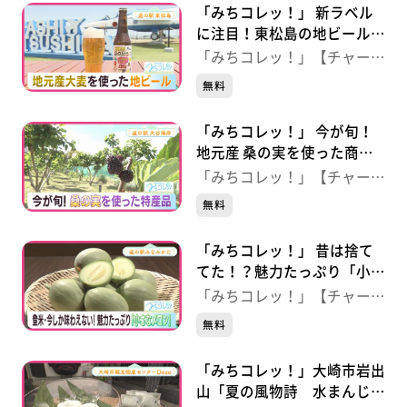
「みちコレッ！」 新ラベル
に注目！東松島の地ビール
【東松島・GRAND HOPE】
「みちコレッ！」【チャー
ジ！】
無料
「みちコレッ！」 今が旬！
地元産 桑の実を使った商品
【気仙沼市・道の駅大谷海
「みちコレッ！」【チャー
岸】
ジ！】
無料
「みちコレッ！」 昔は捨て
てた！？魅力たっぷり「小さ
なメロン」【登米市・道の駅
「みちコレッ！」【チャー
みなみかた】
ジ！】
無料
「みちコレッ！」大崎市岩出
山「夏の風物詩 水まんじゅ