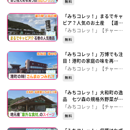
無料
城・丸森町）
「みちコレッ！」まるでキャ
ビア？人気のお土産 【道の
駅上品の郷】（宮城・石巻
「みちコレッ！」【チャー
市）
ジ！】
無料
「みちコレッ！」万博でも注
目！港町の家庭の味を再
現“さんま つみれ汁” 【気
「みちコレッ！」【チャー
仙沼 海の市】（宮城・気仙
ジ！】
無料
沼市）
「みちコレッ！」大和町の逸
品 七ツ森の規格外野菜がス
イーツに変身 【花野果ひろ
「みちコレッ！」【チャー
ば七ツ森】（宮城・大和町）
ジ！】
無料