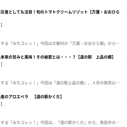
防災食としても注目！旬のトマトクリームリゾット【万葉・おおひら
！】
産地直送のおすすめ商品を紹介する「みちコレッ！」今回は大衡村の「万葉・おおひら館」から！地元産 旬のトマトを使ったクリームリゾットをご紹介！食材の風味やおいしさを閉じ込め、更に、災害時の防災食としても注目される、そのおいしさの秘密とは？【放送日：2026年5月26日】【放送局：東日本放送】
乳本来の甘みと風味！その秘密とは・・・？【道の駅 上品の郷】
！】
産地直送のおすすめ商品を紹介する「みちコレッ！」今回は「道の駅上品の郷」、４月の発売以降売り切れ続出！石巻の地元産牛乳をご紹介！【放送日：2026年5月19日】【放送局：東日本放送】
名産のアロエベラ 【道の駅かくだ】
！】
産地直送のおすすめ商品を紹介する「みちコレッ！」今回は、「道の駅かくだ」から、角田市の新名産のアロエベラを紹介します。【放送日：2026年4月7日】【放送局：東日本放送】