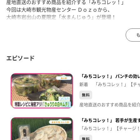
産地直送のおすすめ商品を紹介する「みちコレッ！」
今回は大崎市観光物産センター Ｄｏｚｏから、
大崎市岩出山の夏限定「水まんじゅう」が登場！
冷水に浸すとつるんとみずみずしい絶品ひんやりスイーツ
これからの季節に食べたくなること間違いなしの商品です
【放送日：2026年6月23日】
【放送局：東日本放送】
エピソード
「みちコレッ！」 パンチの効
新着 「みちコレッ！」【チ
無料
「みちコレッ！」 若手が生産
「みちコレッ！」【チャージ
無料