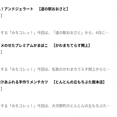
品！アンドジェラート 【道の駅おおさと】
！】
産地直送のおすすめ商品を紹介する「みちコレッ！」今回は、「道の駅おおさと」から、4月にオープン！3日間で1,000個売れた絶品ジェラートが登場です！【放送日：2026年5月12日】【放送局：東日本放送】
ラメのせたプレミアムかまぼこ 【かわまちてらす閖上】
！】
産地直送のおすすめ商品を紹介する「みちコレッ！」今回は、名取のかわまちてらす閖上からヒラメを載せた贅沢な「かまぼこ」が登場！職人が手作業で作る、うま味たっぷりな味わいの商品です。【放送日：2026年5月5日】【放送局：東日本放送】
肉汁あふれる手作りメンチカツ 【とんとんの丘もちぶた館本店】
！】
産地直送のおすすめ商品を紹介する「みちコレッ！」今回は、大河原町のとんとんの丘もちぶた館本店から地元で育てたブランド豚のメンチカツを紹介します。【放送日：2026年4月28日】【放送局：東日本放送】