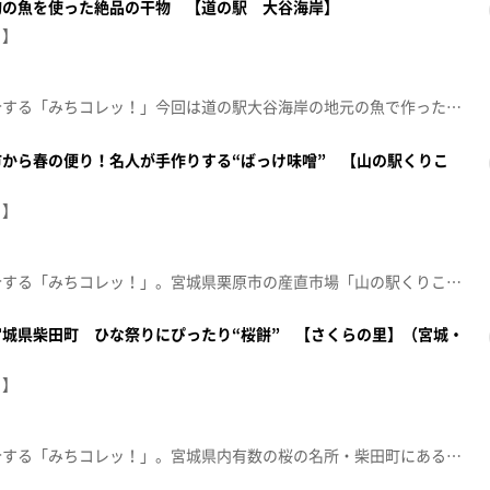
旬の魚を使った絶品の干物 【道の駅 大谷海岸】
！】
産地直送のおすすめ商品を紹介する「みちコレッ！」今回は道の駅大谷海岸の地元の魚で作った絶品干物をご紹介。「ふわっ」と食感が魅力の名物商品です。【2026年4月14日放送】
から春の便り！名人が手作りする“ばっけ味噌” 【山の駅くりこ
！】
産地直送のおすすめ商品を紹介する「みちコレッ！」。宮城県栗原市の産直市場「山の駅くりこま」から雪解けとともに芽吹くふきのとうを使った春の味「ばっけ味噌」を紹介。地元で知る人ぞ知る手作り名人が登場します。この時期を待ちわびるファンも多いというおいしさの秘密とは？【放送局】東日本放送【放送日】2026年3月24日(火)
城県柴田町 ひな祭りにぴったり“桜餅” 【さくらの里】（宮城・
！】
産地直送のおすすめ商品を紹介する「みちコレッ！」。宮城県内有数の桜の名所・柴田町にある「さくらの里」から一足早い春の訪れを告げる季節限定の和菓子「桜餅」を紹介します。創業100年以上の老舗和菓子屋さんが作る極上の桜餅。ひな祭りにもぴったり、そのおいしさの秘密に迫ります。【放送局】東日本放送【放送日】2026年3月3日(火)