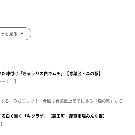
に！
！
もっと見る
いた味付け「きゅうりの白キムチ」【青葉区・森の駅】
ャージ！】
産地直送のおすすめ商品を紹介する「みちコレッ！」今回は青葉区上愛子にある「森の駅」から「きゅうりの白キムチ」をご紹介！おいしさの秘密は“受け継がれた特製レシピ”パンチの効いた味付けがやみつきになるその秘密とは？【放送日：2026年8月4日】【放送局：東日本放送】
する白く輝く「キクラゲ」【蔵王町・産直市場みんな野】
！】