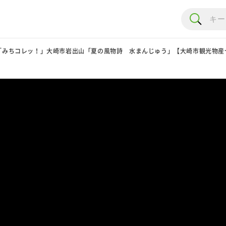
「みちコレッ！」大崎市岩出山「夏の風物詩 水まんじゅう」【大崎市観光物産