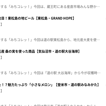
産地直送のおすすめ商品を紹介する「みちコレッ！」今回は、蔵王町にある産直市場みんな野から若手生産者がつくる白く輝く森の宝石、希少な「白いキクラゲ」を紹介します【放送日：2026年7月21日】【放送局：東日本放送】
目！東松島の地ビール【東松島・GRAND HOPE】
！】
産地直送のおすすめ商品を紹介する「みちコレッ！」今回は道の駅東松島から、地元産大麦を使った地ビールが登場。今月（７月）新発売のオリジナルラベルにも注目です。【放送日：2026年7月14日】【放送局：東日本放送】
元産 桑の実を使った商品【気仙沼市・道の駅大谷海岸】
！】
産地直送のおすすめ商品を紹介する「みちコレッ！」今回は「道の駅 大谷海岸」から今が収穫時期の甘酸っぱい「桑の実」が登場！ジャムやゼリー、さらにパスタにまで…唐桑半島産の桑の実を使った商品の魅力をたっぷりご紹介します。【放送日：2026年6月16日】【放送局：東日本放送】
た！？魅力たっぷり「小さなメロン」【登米市・道の駅みなみかた】
！】