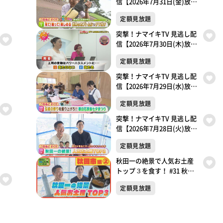
信【2026年7月31日(金)放送
分】
定額見放題
突撃！ナマイキTV 見逃し配
信【2026年7月30日(木)放送
分】
定額見放題
突撃！ナマイキTV 見逃し配
信【2026年7月29日(水)放送
分】
定額見放題
突撃！ナマイキTV 見逃し配
信【2026年7月28日(火)放送
分】
定額見放題
秋田一の絶景で人気お土産
トップ３を食す！ #31 秋田
市編② 銀次が東北に行った
定額見放題
ら〇〇だった件