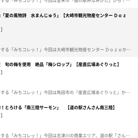
産地直送のおすすめ商品を紹介する「みちコレッ！」今回は登米市「道の駅みなみかた」から！メロン収穫時期の直前に出会える「メロン子」をご紹介！甘そうで甘くない！？昔は捨ててたって本当！？漬物やサラダで味わえるその魅力をお伝えします！【放送日：2026年6月30日】【放送局：東日本放送】
「夏の風物詩 水まんじゅう」【大崎市観光物産センター Ｄｏｚ
！】
産地直送のおすすめ商品を紹介する「みちコレッ！」今回は大崎市観光物産センター Ｄｏｚｏから、大崎市岩出山の夏限定「水まんじゅう」が登場！冷水に浸すとつるんとみずみずしい絶品ひんやりスイーツに！これからの季節に食べたくなること間違いなしの商品です！【放送日：2026年6月23日】【放送局：東日本放送】
産 旬の梅を使用 絶品「梅シロップ」【産直広場あぐりっと】
！】
産地直送のおすすめ商品を紹介する「みちコレッ！」今回は角田市の『産直広場あぐりっと』からこれからが旬！角田市の名産“梅”を使ったシロップを紹介。【放送日：2026年6月9日】【放送局：東日本放送】
旬！とろける「南三陸サーモン」 【道の駅さんさん南三陸】
！】
産地直送のおすすめ商品を紹介する「みちコレッ！」今回は志津川の商業エリア、道の駅「さんさん南三陸」から！まさに今が旬！「南三陸サーモン」が登場！県内外から訪れるお客さんを虜にする、トロリと脂がのった絶品サーモンをご紹介します！【放送日：2026年6月2日】【放送局：東日本放送】