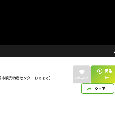
再生
市観光物産センター Ｄｏｚｏ】
6
分
お気に入り
シェア