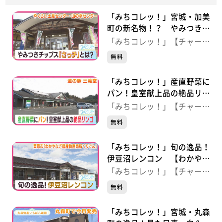
「みちコレッ！」宮城・加美
町の新名物！？ やみつきス
ナック菓子“さっチ”とは？
「みちコレッ！」【チャー
【やくらい土産センター・山
ジ！】
無料
の幸センター】（宮城・加美
町）
「みちコレッ！」産直野菜に
パン！皇室献上品の絶品リン
ゴ 【道の駅 三滝堂】（宮
「みちコレッ！」【チャー
城・登米市）
ジ！】
無料
「みちコレッ！」旬の逸品！
伊豆沼レンコン 【わかやな
ぎ農産物直売所くりでん】
「みちコレッ！」【チャー
（宮城・栗原市）
ジ！】
無料
「みちコレッ！」宮城・丸森