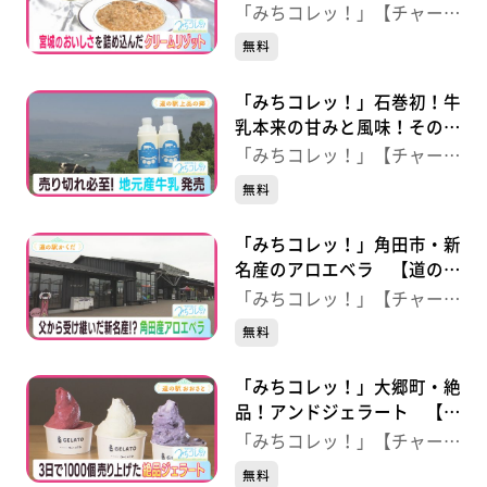
マトクリームリゾット【万
「みちコレッ！」【チャー
葉・おおひら館】
ジ！】
無料
「みちコレッ！」石巻初！牛
乳本来の甘みと風味！その秘
密とは・・・？【道の駅 上
「みちコレッ！」【チャー
品の郷】
ジ！】
無料
「みちコレッ！」角田市・新
名産のアロエベラ 【道の駅
かくだ】
「みちコレッ！」【チャー
ジ！】
無料
「みちコレッ！」大郷町・絶
品！アンドジェラート 【道
の駅おおさと】
「みちコレッ！」【チャー
ジ！】
無料