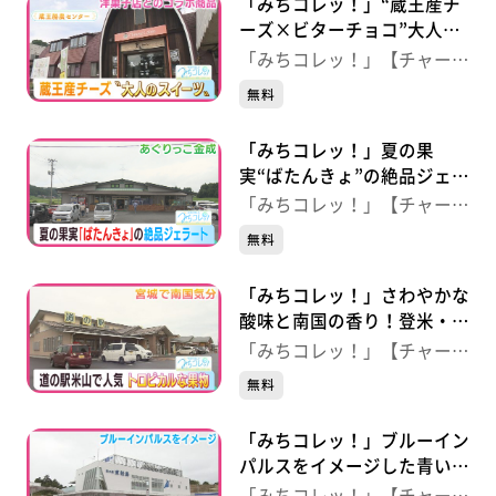
「みちコレッ！」“蔵王産チ
ーズ×ビターチョコ”大人好
みのチーズケーキ 【蔵王酪
「みちコレッ！」【チャー
農センター チーズキャビ
ジ！】
無料
ン】（宮城・蔵王町）
「みちコレッ！」夏の果
実“ばたんきょ”の絶品ジェラ
ート 【あぐりっこ金成】
「みちコレッ！」【チャー
（宮城・栗原市）
ジ！】
無料
「みちコレッ！」さわやかな
酸味と南国の香り！登米・米
山産パッションフルーツ
「みちコレッ！」【チャー
【道の駅 米山】（宮城・登
ジ！】
無料
米市）
「みちコレッ！」ブルーイン
パルスをイメージした青いう
どん！？ 【道の駅 東松