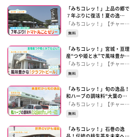
「みちコレッ！」上品の郷で
７年ぶりに復活！夏の逸
品“トマト丸ごとゼリー”
「みちコレッ！」【チャー
【道の駅上品の郷】（宮城・
ジ！】
無料
石巻市）
「みちコレッ！」宮城・亘理
産“つや姫と水”で風味豊か
に！クラフトビール 【鳥の
「みちコレッ！」【チャー
海ふれあい市場】（宮城・亘
ジ！】
無料
理町）
「みちコレッ！」旬の逸品！
和ハーブの調味料“大葉のジ
ェノベーゼ” 【花野果市
「みちコレッ！」【チャー
場】（宮城・美里町）
ジ！】
無料
「みちコレッ！」石巻の逸
品！伝統の桃生茶を未来へつ