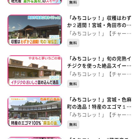
無料
「みちコレッ！」収穫はわず
か２週間！宮城・角田市の逸
品「秘伝豆」 【産直広場あ
「みちコレッ！」【チャー
ぐりっと】（宮城・角田市）
ジ！】
無料
「みちコレッ！」旬の完熟イ
チジクを使った絶品スイー
ツ 【やまもと夢いちごの
「みちコレッ！」【チャー
郷】（宮城・山元町）
ジ！】
無料
「みちコレッ！」宮城・色麻
町の逸品！特産のエゴマ１０
０％“麻法の油” 【平沢穀菜
「みちコレッ！」【チャー
センター】（宮城・色麻町）
ジ！】
無料