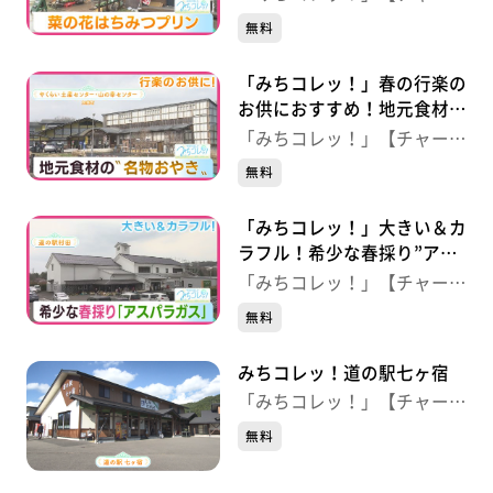
角田市）
ジ！】
無料
「みちコレッ！」春の行楽の
お供におすすめ！地元食材で
作る“名物おやき” 【やくら
「みちコレッ！」【チャー
い土産センター・山の幸セン
ジ！】
無料
ター】（宮城・加美町）
「みちコレッ！」大きい＆カ
ラフル！希少な春採り”アス
パラガス” 【道の駅村田】
「みちコレッ！」【チャー
（宮城・村田町）
ジ！】
無料
みちコレッ！道の駅七ヶ宿
「みちコレッ！」【チャー
ジ！】
無料