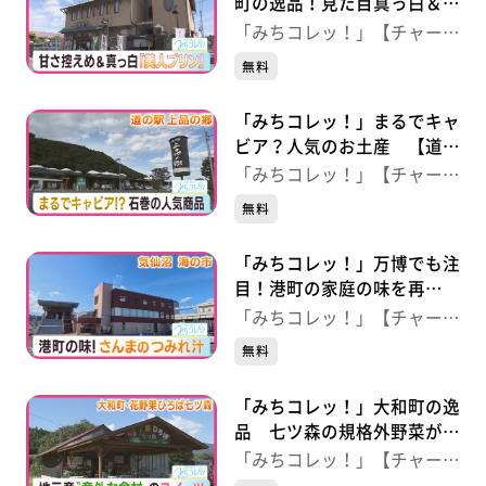
町の逸品！見た目真っ白＆甘
さ控えめ“美人プリン” 【丸
「みちコレッ！」【チャー
森物産いちば八雄館】（宮
ジ！】
無料
城・丸森町）
「みちコレッ！」まるでキャ
ビア？人気のお土産 【道の
駅上品の郷】（宮城・石巻
「みちコレッ！」【チャー
市）
ジ！】
無料
「みちコレッ！」万博でも注
目！港町の家庭の味を再
現“さんま つみれ汁” 【気
「みちコレッ！」【チャー
仙沼 海の市】（宮城・気仙
ジ！】
無料
沼市）
「みちコレッ！」大和町の逸
品 七ツ森の規格外野菜がス
イーツに変身 【花野果ひろ
「みちコレッ！」【チャー
ば七ツ森】（宮城・大和町）
ジ！】