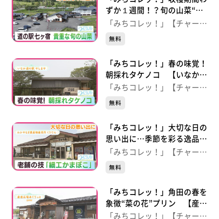
ずか１週間！？旬の山菜“行
者にんにく” 【道の駅七ヶ
「みちコレッ！」【チャー
宿】（宮城・七ヶ宿町）
ジ！】
無料
「みちコレッ！」春の味覚！
朝採れタケノコ 【いなか道
の駅やしまや】（宮城・丸森
「みちコレッ！」【チャー
町）
ジ！】
無料
「みちコレッ！」大切な日の
思い出に…季節を彩る逸品
細工かまぼこ 【わかやなぎ
「みちコレッ！」【チャー
農産物直売所 くりでん】
ジ！】
無料
（宮城・栗原市）
「みちコレッ！」角田の春を
象徴“菜の花”プリン 【産直
広場 あぐりっと】（宮城・
「みちコレッ！」【チャー