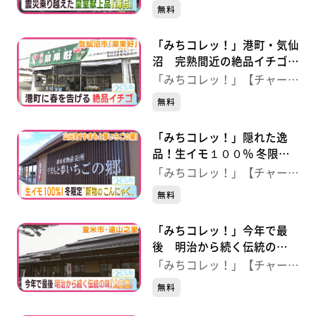
松島市）
ジ！】
無料
「みちコレッ！」港町・気仙
沼 完熟間近の絶品イチゴ
おいしさの秘密とは？ 【菜
「みちコレッ！」【チャー
果好】（宮城・気仙沼市）
ジ！】
無料
「みちコレッ！」隠れた逸
品！生イモ１００％ 冬限
定“新物のこんにゃく” 【や
「みちコレッ！」【チャー
まもと夢いちごの郷】（宮
ジ！】
無料
城・山元町）
「みちコレッ！」今年で最
後 明治から続く伝統の
味“太白飴” 【とよま観光物
「みちコレッ！」【チャー
産センター 遠山之里】（宮
ジ！】
無料
城・登米市）