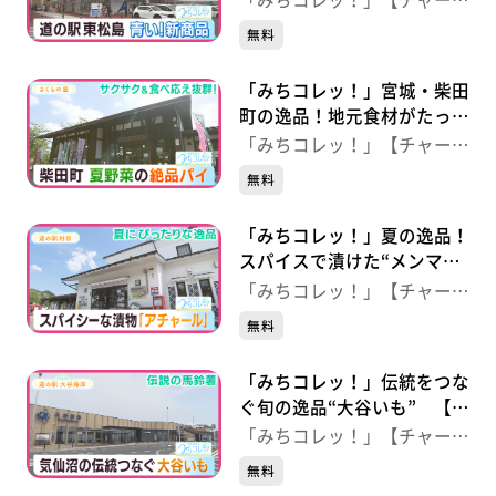
「みちコレッ！」【チャー
島】（宮城・東松島市）
ジ！】
無料
「みちコレッ！」宮城・柴田
町の逸品！地元食材がたっぷ
り“夏野菜のパイ” 【さくら
「みちコレッ！」【チャー
の里】（宮城・柴田町）
ジ！】
無料
「みちコレッ！」夏の逸品！
スパイスで漬けた“メンマの
アチャール” 【道の駅村
「みちコレッ！」【チャー
田】（宮城・村田町）
ジ！】
無料
「みちコレッ！」伝統をつな
ぐ旬の逸品“大谷いも” 【道
の駅大谷海岸】（宮城・気仙
「みちコレッ！」【チャー
沼市）
ジ！】
無料