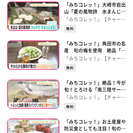
「みちコレッ！」大崎市岩出
山「夏の風物詩 水まんじゅ
う」【大崎市観光物産センタ
「みちコレッ！」【チャー
ー Ｄｏｚｏ】
ジ！】
無料
「みちコレッ！」角田市の名
産 旬の梅を使用 絶品「梅
シロップ」【産直広場あぐり
「みちコレッ！」【チャー
っと】
ジ！】
無料
「みちコレッ！」絶品！今が
旬！とろける「南三陸サーモ
ン」 【道の駅さんさん南三
「みちコレッ！」【チャー
陸】
ジ！】
無料
「みちコレッ！」お土産屋や
防災食としても注目！旬のト