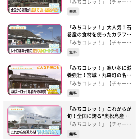
ン 【おてんとさん 涌谷
「みちコレッ！」【チャー
店】（宮城・涌谷町）
ジ！】
無料
「みちコレッ！」大人気！石
巻産の食材を使ったカラフル
ロールケーキ 【道の駅 上
「みちコレッ！」【チャー
品の郷】（宮城・石巻市）
ジ！】
無料
「みちコレッ！」寒い冬に滋
養強壮！宮城・丸森町の名
産“自然薯” 【いきいき交流
「みちコレッ！」【チャー
センター大内】（宮城・丸森
ジ！】
無料
町）
「みちコレッ！」これからが
旬！全国に誇る“奥松島産カ
キ” 【道の駅 東松島】
「みちコレッ！」【チャー
（宮城・東松島市）
ジ！】
無料