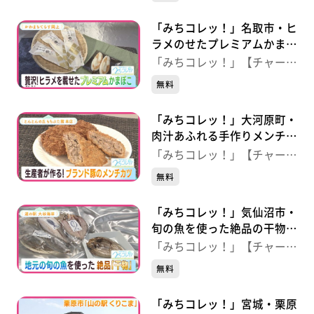
「みちコレッ！」名取市・ヒ
ラメのせたプレミアムかまぼ
こ 【かわまちてらす閖上】
「みちコレッ！」【チャー
ジ！】
無料
「みちコレッ！」大河原町・
肉汁あふれる手作りメンチカ
ツ 【とんとんの丘もちぶた
「みちコレッ！」【チャー
館本店】
ジ！】
無料
「みちコレッ！」気仙沼市・
旬の魚を使った絶品の干物
【道の駅 大谷海岸】
「みちコレッ！」【チャー
ジ！】
無料
「みちコレッ！」宮城・栗原