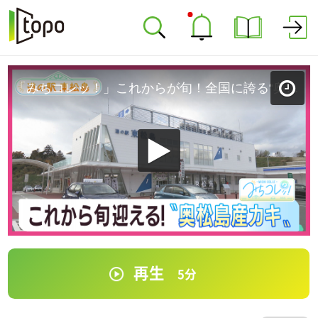
「みちコレッ！」これからが旬！全国に誇る“奥松島産カキ” 【道の駅 東松島】（宮城・東松島市）
再生
5
分