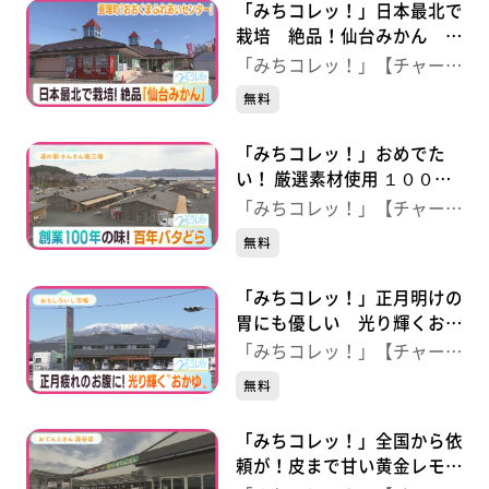
「みちコレッ！」日本最北で
栽培 絶品！仙台みかん
【おおくまふれあいセンタ
「みちコレッ！」【チャー
ー】（宮城・亘理町）
ジ！】
無料
「みちコレッ！」おめでた
い！ 厳選素材使用 １００年
を祝う“どら焼き” 【道の駅
「みちコレッ！」【チャー
さんさん南三陸】（宮城・南
ジ！】
無料
三陸町）
「みちコレッ！」正月明けの
胃にも優しい 光り輝くおか
ゆ 【おもしろいし市場】
「みちコレッ！」【チャー
（宮城・白石市）
ジ！】
無料
「みちコレッ！」全国から依
頼が！皮まで甘い黄金レモ