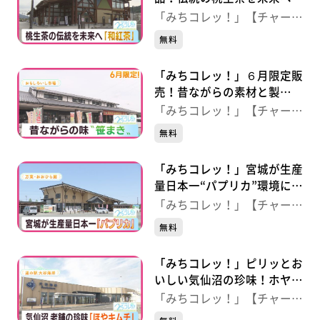
なぐ“和紅茶” 【いしのまき
「みちコレッ！」【チャー
元気いちば】（宮城・石巻
ジ！】
無料
市）
「みちコレッ！」６月限定販
売！昔ながらの素材と製
法“笹まき” 【おもしろいし
「みちコレッ！」【チャー
市場】（宮城・白石市）
ジ！】
無料
「みちコレッ！」宮城が生産
量日本一“パプリカ”環境に配
慮した生産現場 【万葉・お
「みちコレッ！」【チャー
おひら館】（宮城・大衡村）
ジ！】
無料
「みちコレッ！」ピリッとお
いしい気仙沼の珍味！ホヤキ
ムチ 【道の駅大谷海岸】
「みちコレッ！」【チャー
（宮城・気仙沼市）
ジ！】