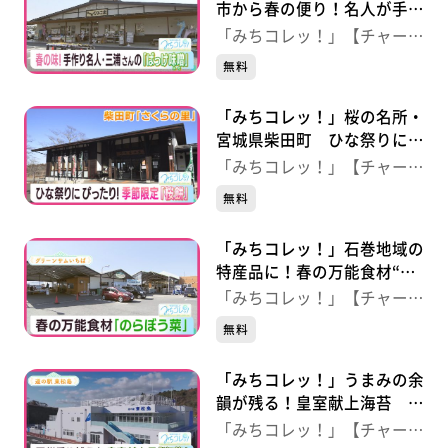
市から春の便り！名人が手作
りする“ばっけ味噌” 【山の
「みちコレッ！」【チャー
駅くりこま】（宮城・栗原
ジ！】
無料
市）
「みちコレッ！」桜の名所・
宮城県柴田町 ひな祭りにぴ
ったり“桜餅” 【さくらの
「みちコレッ！」【チャー
里】（宮城・柴田町）
ジ！】
無料
「みちコレッ！」石巻地域の
特産品に！春の万能食材“の
らぼう菜” 【グリーンサム
「みちコレッ！」【チャー
いちば】（宮城・石巻市）
ジ！】
無料
「みちコレッ！」うまみの余
韻が残る！皇室献上海苔
【道の駅東松島】（宮城・東
「みちコレッ！」【チャー