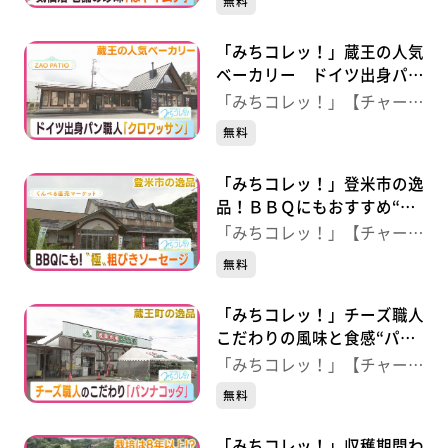
無料
「みちコレッ！」蔵王の人気
ベーカリー ドイツ出身パン
職人“クロワッサン” 【ＺＡ
「みちコレッ！」【チャー
Ｏ ＰＡＴＩＯ】（宮城・蔵
ジ！】
無料
王町）
「みちコレッ！」登米市の逸
品！ＢＢＱにもおすすめ“超
粗びき”ソーセージ 【くん
「みちコレッ！」【チャー
ぺる直売マーケット】（宮
ジ！】
無料
城・登米市）
「みちコレッ！」チーズ職人
こだわりの風味と食感“パン
ナコッタ” 【産直市場みん
「みちコレッ！」【チャー
な野】（宮城・蔵王町）
ジ！】
無料
「みちコレッ！」収穫期間わ