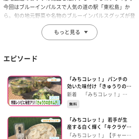
今回はブルーインパルスで人気の道の駅「東松島」か
ら。旬の地元野菜や名物のブルーインパルスグッズが登
場。更に、これからますますおいしくなる奥松島鳴瀬産
もっと見る
のカキ。日本一！？ともいえるおいしさなんです。
【放送局】東日本放送
エピソード
【放送日】2025年11月25日(火)
「みちコレッ！」 パンチの
効いた味付け「きゅうりの白
キムチ」【青葉区・森の駅】
新着 「みちコレッ！」
【チャージ！】
無料
「みちコレッ！」 若手が生
産する白く輝く「キクラゲ」
【蔵王町・産直市場みんな
「みちコレッ！」【チャー