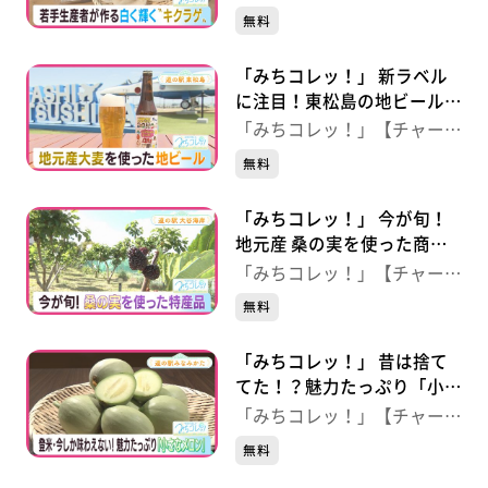
野】
ジ！】
無料
「みちコレッ！」 新ラベル
に注目！東松島の地ビール
【東松島・GRAND HOPE】
「みちコレッ！」【チャー
ジ！】
無料
「みちコレッ！」 今が旬！
地元産 桑の実を使った商品
【気仙沼市・道の駅大谷海
「みちコレッ！」【チャー
岸】
ジ！】
無料
「みちコレッ！」 昔は捨て
てた！？魅力たっぷり「小さ
なメロン」【登米市・道の駅
「みちコレッ！」【チャー
みなみかた】
ジ！】
無料