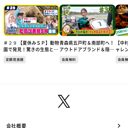
＃２９ 【夏休みＳＰ】動物
青森県五戸町＆南部町へ！
【中
園で発見！驚きの生態とス
アウトドアブランド＆隠れ
ャレ
ゴ技！ いぎなり放送中！
家ジェラート！体感速度
きた
定額見放題
会員無料
会員
【未公開シーンあり】
150km/h！レーシングカー
チチ
ト対決
会社概要