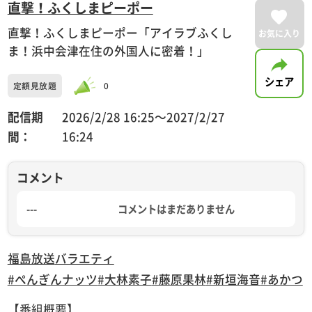
直撃！ふくしまピーポー
直撃！ふくしまピーポー「アイラブふくし
お気に入り
ま！浜中会津在住の外国人に密着！」
シェア
定額見放題
0
配信期
2026/2/28 16:25〜2027/2/27
間：
16:24
コメント
---
コメントはまだありません
福島放送
バラエティ
#ぺんぎんナッツ
#大林素子
#藤原果林
#新垣海音
#あかつ
【番組概要】