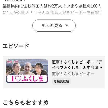
福島県内に住む外国人は約2万人！いまや県民の100人
に1人が外国人！？そんな福島大好きピーポーを直撃！
浜中会津の魅力を再認識する。
もっと見る
特技は武道・・・アメリカから移住し城下町に溶け込ん
だ侍ファン。東南アジアから豪雪地帯にやって来たパワ
エピソード
フルママ・・・
その理由は？浜通りの“ある場所”が大好き！地球の裏側
から来た料理人。みんな福島が大好き！世界から見た福
直撃！ふくしまピーポー「ア
島県の魅力とは？
イラブふくしま！浜中会津在
住の外国人に密着！」
直撃！ふくしまピーポー
【出演者】
定額見放題
リポーター：大林素子 ぺんぎんナッツ あかつ
ナレーション：藤原果林（KFBアナウンサー）新垣海音
（KFBアナウンサー）
こちらもおすすめ