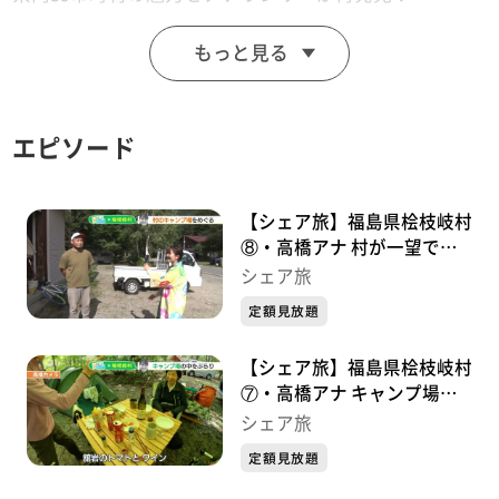
もっと見る
#シェアkfb #高橋ひかり #天栄村 #木材
エピソード
【シェア旅】福島県桧枝岐村
⑧・高橋アナ 村が一望でき
る展望台へ！(2023/10/27)
シェア旅
定額見放題
【シェア旅】福島県桧枝岐村
⑦・高橋アナ キャンプ場で
常連さんと一杯(2023/10/26)
シェア旅
定額見放題