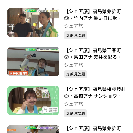
【シェア旅】福島県桑折町
③・竹内アナ 暑い日に飲み
たい”泡の出る飲み物”を探し
シェア旅
て…（2023/9/15）
定額見放題
【シェア旅】福島県三春町
②・馬田アナ 天井を彩る大
迫力の龍や門に彫られた精密
シェア旅
な龍が！(2024/1/5)
定額見放題
【シェア旅】福島県桧枝岐村
②・高橋アナ サンショウウ
オについて学ぶ高橋アナ。そ
シェア旅
して念願の！？(2023/10/6)
定額見放題
【シェア旅】福島県桑折町