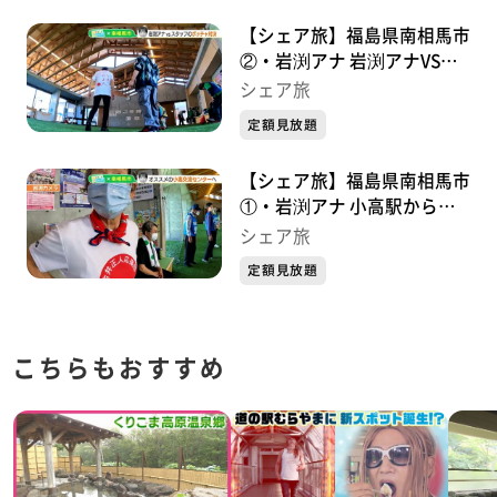
【シェア旅】福島県南相馬市
②・岩渕アナ 岩渕アナVSス
タッフのボッチャ対決
シェア旅
(2023/11/3)
定額見放題
【シェア旅】福島県南相馬市
①・岩渕アナ 小高駅からス
タート！(2023/11/2)
シェア旅
定額見放題
こちらもおすすめ