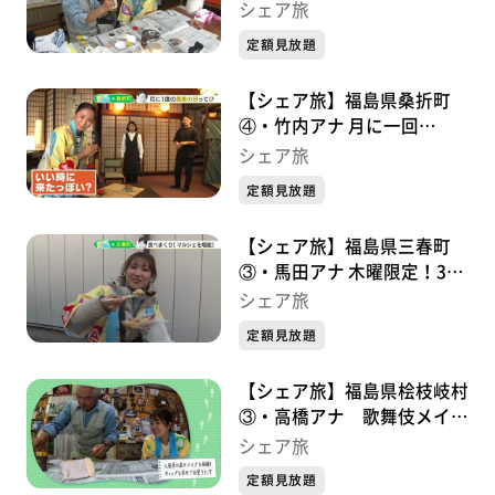
ただき歌舞伎の舞台を見学！
シェア旅
(2023/10/13)
定額見放題
【シェア旅】福島県桑折町
④・竹内アナ 月に一回
の……ナイスタイミングでい
シェア旅
ただく絶品
定額見放題
○○（2023/9/22）
【シェア旅】福島県三春町
③・馬田アナ 木曜限定！30
分間だけのマルシェ
シェア旅
(2024/1/11)
定額見放題
【シェア旅】福島県桧枝岐村
③・高橋アナ 歌舞伎メイク
がしてみたい！(2023/10/12)
シェア旅
定額見放題