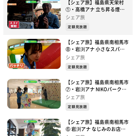
【シェア旅】福島県天栄村
①・高橋アナ 立ち昇る煙の
正体は？(2023/11/30)
シェア旅
定額見放題
【シェア旅】福島県南相馬市
⑧・岩渕アナ 小さなスパル
タカメラマン誕生？
シェア旅
(2023/11/24)
定額見放題
【シェア旅】福島県南相馬市
⑦・岩渕アナ NIKOパークで
子どもたちと遊ぼう！
シェア旅
(2023/11/23)
定額見放題
【シェア旅】福島県南相馬市
⑥ 岩渕アナ なじみのお店で