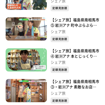
旅の小休憩(2023/11/17)
シェア旅
定額見放題
【シェア旅】福島県南相馬市
⑤ 岩渕アナ 町中ぶらぶらし
て向かった先は？
シェア旅
(2023/11/16)
定額見放題
【シェア旅】福島県南相馬市
④ 岩渕アナ 本とじっくり向
き合えるお店！(2023/11/10)
シェア旅
定額見放題
【シェア旅】福島県南相馬市
③・岩渕アナ 素敵なお店を
発見!（2023/11/9)
シェア旅
定額見放題