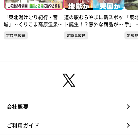
「東北湯けむり紀行・宮
道の駅むらやまに新スポッ
「東
城」～くりこま高原温泉郷
ト誕生！？意外な商品が人
手」 
「ハイルザーム栗駒」～
気！天国か地獄か この夏
岩手
定額見放題
定額見放題
定額
だけしか楽しめない極上の
楽しみ方がここにあった！
会社概要
ご利用ガイド