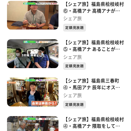
【シェア旅】福島県桧枝岐村
⑥・高橋アナ 高橋アナが食
リポした檜枝岐村の名物と
シェア旅
は？(2023/10/20)
定額見放題
【シェア旅】福島県桧枝岐村
⑤・高橋アナ あることがし
たくて村役場にやってきまし
シェア旅
た。そのあることとは？
定額見放題
(2023/10/19)
【シェア旅】福島県三春町
④・馬田アナ 辰年にオスス
メのお酒・魔女がいるカフェ
シェア旅
(2024/1/12)
定額見放題
【シェア旅】福島県桧枝岐村
④・高橋アナ 隈取をしてい