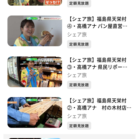
定額見放題
【シェア旅】福島県天栄村
④・高橋アナ パン屋直営店
のオススメメニュー
シェア旅
(2023/12/8)
定額見放題
【シェア旅】福島県天栄村
③・高橋アナ 県民リポータ
ーの道の駅案内(2023/12/7)
シェア旅
定額見放題
【シェア旅】福島県天栄村
②・高橋アナ 村の木材店で
工場見学(2023/12/1)
シェア旅
定額見放題