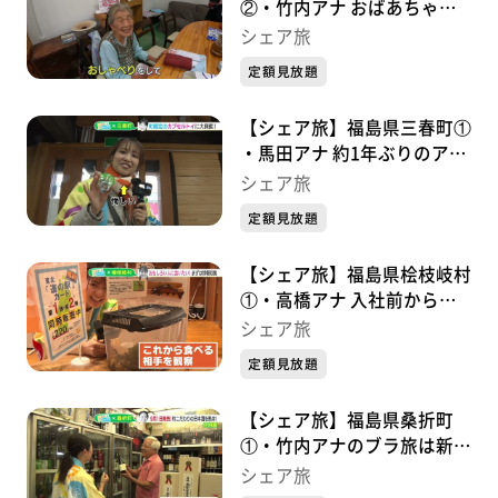
②・竹内アナ おばあちゃん
のお茶会に潜入！まさかの正
シェア旅
体と美声にびっくり
定額見放題
（2023/9/8）
【シェア旅】福島県三春町①
・馬田アナ 約1年ぶりのアポ
なしロケスタート(2024/1/4)
シェア旅
定額見放題
【シェア旅】福島県桧枝岐村
①・高橋アナ 入社前から行
きたかった檜枝岐村でやりた
シェア旅
いこととは？(2023/10/05)
定額見放題
【シェア旅】福島県桑折町
①・竹内アナのブラ旅は新た
な街へ！素敵な出会いはある
シェア旅
かなぁ？（2023/9/01）