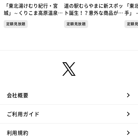
「東北湯けむり紀行・宮
道の駅むらやまに新スポッ
「東
城」～くりこま高原温泉郷
ト誕生！？意外な商品が人
手」 
「ハイルザーム栗駒」～
気！天国か地獄か この夏
岩手
定額見放題
定額見放題
定額
だけしか楽しめない極上の
楽しみ方がここにあった！
会社概要
ご利用ガイド
利用規約