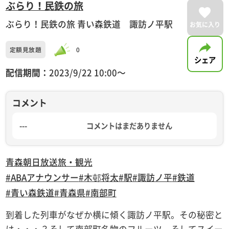
ぶらり！民鉄の旅
ぶらり！民鉄の旅 青い森鉄道 諏訪ノ平駅
お気に入り
定額見放題
0
シェア
配信期間：
2023/9/22 10:00〜
コメント
---
コメントはまだありません
青森朝日放送
旅・観光
#ABAアナウンサー
#木邨将太
#駅
#諏訪ノ平
#鉄道
#青い森鉄道
#青森県
#南部町
到着した列車がなぜか横に傾く諏訪ノ平駅。その秘密と