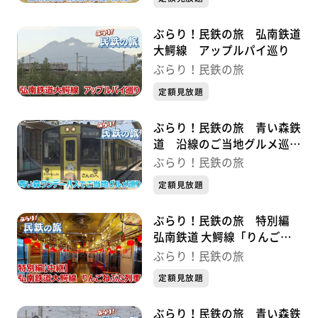
ぶらり！民鉄の旅 弘南鉄道
大鰐線 アップルパイ巡り
ぶらり！民鉄の旅
定額見放題
ぶらり！民鉄の旅 青い森鉄
道 沿線のご当地グルメ巡り
の旅
ぶらり！民鉄の旅
定額見放題
ぶらり！民鉄の旅 特別編
弘南鉄道 大鰐線「りんごね
ぷた列車」
ぶらり！民鉄の旅
定額見放題
ぶらり！民鉄の旅 青い森鉄