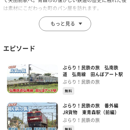
て矢田前駅へ。青森市の懐かしい鉄道の歴史に触れた後
は素材にこだわった町のパン屋を訪れます。
（2020年2月14日放送）
もっと見る
※店舗情報などは当時のものです。変わっている場合が
あります。
エピソード
ぶらり！民鉄の旅 弘南鉄
道 弘南線 田んぼアート駅
ぶらり！民鉄の旅
無料
ぶらり！民鉄の旅 番外編
JR貨物 東青森駅（前編）
ぶらり！民鉄の旅
無料