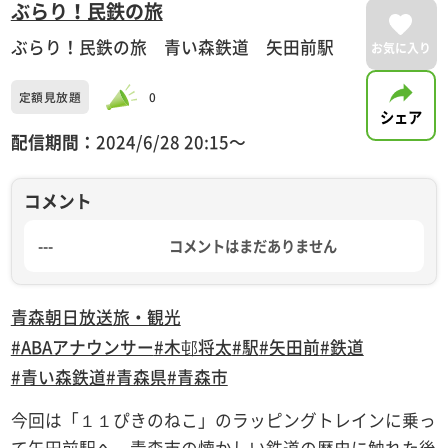
ぶらり！民鉄の旅
ぶらり！民鉄の旅 青い森鉄道 矢田前駅
お気に入り
定額見放題
0
シェア
配信期間：
2024/6/28 20:15〜
コメント
---
コメントはまだありません
青森朝日放送
旅・観光
#ABAアナウンサー
#木邨将太
#駅
#矢田前
#鉄道
#青い森鉄道
#青森県
#青森市
今回は「１１ぴきのねこ」のラッピングトレインに乗っ