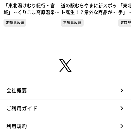
「東北湯けむり紀行・宮
道の駅むらやまに新スポッ
「東
城」～くりこま高原温泉郷
ト誕生！？意外な商品が人
手」 
「ハイルザーム栗駒」～
気！天国か地獄か この夏
岩手
定額見放題
定額見放題
定額
だけしか楽しめない極上の
楽しみ方がここにあった！
会社概要
ご利用ガイド
利用規約