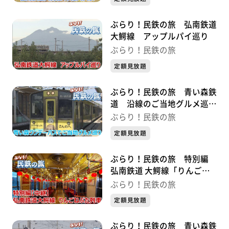
ぶらり！民鉄の旅 弘南鉄道
大鰐線 アップルパイ巡り
ぶらり！民鉄の旅
定額見放題
ぶらり！民鉄の旅 青い森鉄
道 沿線のご当地グルメ巡り
の旅
ぶらり！民鉄の旅
定額見放題
ぶらり！民鉄の旅 特別編
弘南鉄道 大鰐線「りんごね
ぷた列車」
ぶらり！民鉄の旅
定額見放題
ぶらり！民鉄の旅 青い森鉄