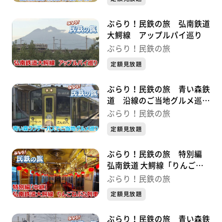
ぶらり！民鉄の旅 弘南鉄道
大鰐線 アップルパイ巡り
ぶらり！民鉄の旅
定額見放題
ぶらり！民鉄の旅 青い森鉄
道 沿線のご当地グルメ巡り
の旅
ぶらり！民鉄の旅
定額見放題
ぶらり！民鉄の旅 特別編
弘南鉄道 大鰐線「りんごね
ぷた列車」
ぶらり！民鉄の旅
定額見放題
ぶらり！民鉄の旅 青い森鉄