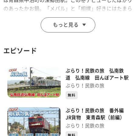
は青森県中泊町の深郷田駅。この冬デビューしたばかり
のあったかお鍋。「メバル」と「相撲」好きにはたまら
ない新ご当地グルメとは！？
もっと見る
（2019年12月6日放送）
※店舗情報などは当時のものです。変わっている場合が
エピソード
あります。
ぶらり！民鉄の旅 弘南鉄
道 弘南線 田んぼアート駅
ぶらり！民鉄の旅
無料
ぶらり！民鉄の旅 番外編
JR貨物 東青森駅（前編）
ぶらり！民鉄の旅
無料