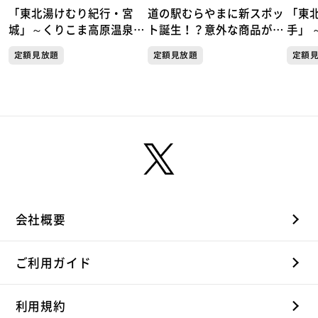
「東北湯けむり紀行・宮
道の駅むらやまに新スポッ
「東
城」～くりこま高原温泉郷
ト誕生！？意外な商品が人
手」 
「ハイルザーム栗駒」～
気！天国か地獄か この夏
岩手
定額見放題
定額見放題
定額
だけしか楽しめない極上の
楽しみ方がここにあった！
会社概要
ご利用ガイド
利用規約