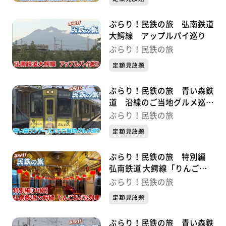
ぶらり！民鉄の旅 弘南鉄道
大鰐線 アップルパイ巡り
ぶらり！民鉄の旅
定額見放題
ぶらり！民鉄の旅 青い森鉄
道 沿線のご当地グルメ巡り
の旅
ぶらり！民鉄の旅
定額見放題
ぶらり！民鉄の旅 特別編
弘南鉄道 大鰐線「りんごね
ぷた列車」
ぶらり！民鉄の旅
定額見放題
ぶらり！民鉄の旅 青い森鉄