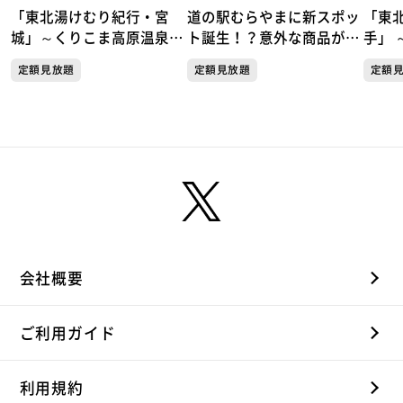
「東北湯けむり紀行・宮
道の駅むらやまに新スポッ
「東
城」～くりこま高原温泉郷
ト誕生！？意外な商品が人
手」 
「ハイルザーム栗駒」～
気！天国か地獄か この夏
岩手
定額見放題
定額見放題
定額
だけしか楽しめない極上の
楽しみ方がここにあった！
会社概要
ご利用ガイド
利用規約