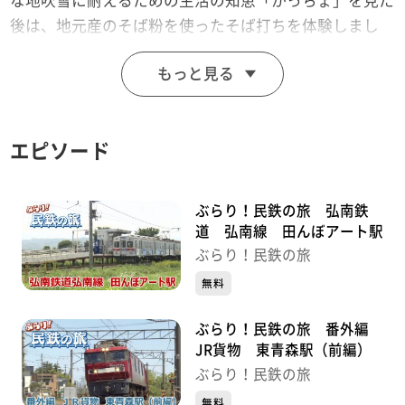
な地吹雪に耐えるための生活の知恵「かっちょ」を見た
後は、地元産のそば粉を使ったそば打ちを体験しまし
た。吹雪の中をテクテク歩く可愛らしい猫にもご注目下
もっと見る
さい！
（2019年1月25日放送）
エピソード
※店舗情報などは当時のものです。変わっている場合が
あります。
ぶらり！民鉄の旅 弘南鉄
道 弘南線 田んぼアート駅
ぶらり！民鉄の旅
無料
ぶらり！民鉄の旅 番外編
JR貨物 東青森駅（前編）
ぶらり！民鉄の旅
無料